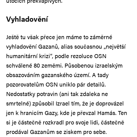
útocích překvapivých.
Vyhladovění
Ještě tu však přece jen máme to záměrné
vyhladovění Gazanů, alias současnou „největší
humanitární krizi“, podle rezoluce OSN
schválené 80 zeměmi. Působenou izraelským
obsazováním gazanského území. A tady
pozorovatelům OSN uniklo pár detailů.
Nedostatky potravin (ani tak zdaleka ne
smrtelné) způsobil Izrael tím, že je doprovázel
jen k hranicím Gazy, kde je převzal Hamás. Ten
si je částečně rozkradl pro svoje lidi, částečně
prodával Gazanům se ziskem pro sebe.