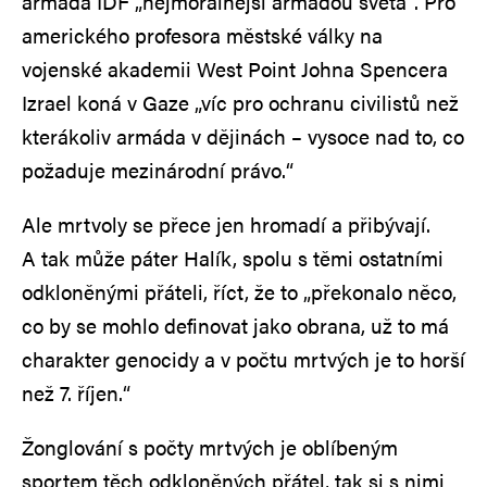
armáda IDF „nejmorálnější armádou světa“. Pro
amerického profesora městské války na
vojenské akademii West Point Johna Spencera
Izrael koná v Gaze „víc pro ochranu civilistů než
kterákoliv armáda v dějinách – vysoce nad to, co
požaduje mezinárodní právo.“
Ale mrtvoly se přece jen hromadí a přibývají.
A tak může páter Halík, spolu s těmi ostatními
odkloněnými přáteli, říct, že to „překonalo něco,
co by se mohlo definovat jako obrana, už to má
charakter genocidy a v počtu mrtvých je to horší
než 7. říjen.“
Žonglování s počty mrtvých je oblíbeným
sportem těch odkloněných přátel, tak si s nimi