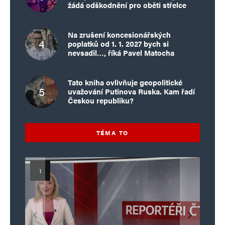
žádá odškodnění pro oběti střelce
Na zrušení koncesionářských
poplatků od 1. 1. 2027 bych si
nevsadil…, říká Pavel Matocha
Tato kniha ovlivňuje geopolitické
uvažování Putinova Ruska. Kam řadí
Českou republiku?
TÉMA TO
Islamistický teror v EU, 6. díl:
Mýty o Václavu Klausovi:
Vymíráme a politici lžou:
Islamistický teror v EU, 5. díl:
Brutální poprava 85letého
Pivo, jazz, hádky, loajalita
porodnost nezachrání