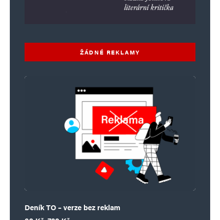
Informujte mě o nových komentářích e-mailem.
Informujte mě o nových příspěvcích e-mailem.
Alternative:
ŽÁDNÉ REKLAMY
Deník TO – verze bez reklam
Rozpětí cen: 60 Kč až 720 Kč