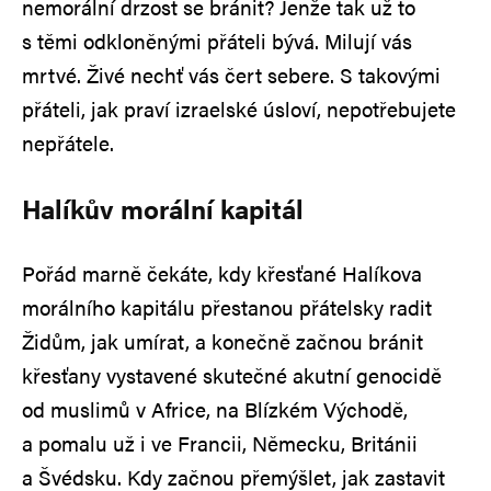
nemorální drzost se bránit? Jenže tak už to
s těmi odkloněnými přáteli bývá. Milují vás
mrtvé. Živé nechť vás čert sebere. S takovými
přáteli, jak praví izraelské úsloví, nepotřebujete
nepřátele.
Halíkův morální kapitál
Pořád marně čekáte, kdy křesťané Halíkova
morálního kapitálu přestanou přátelsky radit
Židům, jak umírat, a konečně začnou bránit
křesťany vystavené skutečné akutní genocidě
od muslimů v Africe, na Blízkém Východě,
a pomalu už i ve Francii, Německu, Británii
a Švédsku. Kdy začnou přemýšlet, jak zastavit