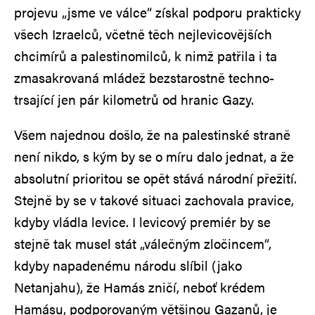
projevu „jsme ve válce“ získal podporu prakticky
všech Izraelců, včetně těch nejlevicovějších
chcimírů a palestinomilců, k nimž patřila i ta
zmasakrovaná mládež bezstarostně techno-
trsající jen pár kilometrů od hranic Gazy.
Všem najednou došlo, že na palestinské straně
není nikdo, s kým by se o míru dalo jednat, a že
absolutní prioritou se opět stává národní přežití.
Stejně by se v takové situaci zachovala pravice,
kdyby vládla levice. I levicový premiér by se
stejně tak musel stát „válečným zločincem“,
kdyby napadenému národu slíbil (jako
Netanjahu), že Hamás zničí, neboť krédem
Hamásu, podporovaným většinou Gazanů, je