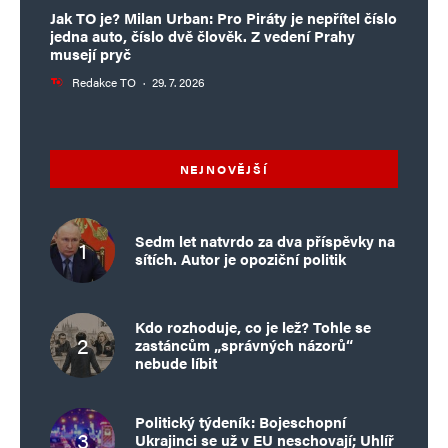
Jak TO je? Milan Urban: Pro Piráty je nepřítel číslo
jedna auto, číslo dvě člověk. Z vedení Prahy
musejí pryč
Redakce TO
·
29. 7. 2026
NEJNOVĚJŠÍ
Sedm let natvrdo za dva příspěvky na
sítích. Autor je opoziční politik
Kdo rozhoduje, co je lež? Tohle se
zastáncům „správných názorů“
nebude líbit
Politický týdeník: Bojeschopní
Ukrajinci se už v EU neschovají; Uhlíř