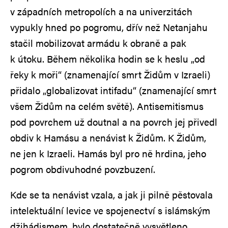
v západních metropolích a na univerzitách
vypukly hned po pogromu, dřív než Netanjahu
stačil mobilizovat armádu k obraně a pak
k útoku. Během několika hodin se k heslu „od
řeky k moři“ (znamenající smrt Židům v Izraeli)
přidalo „globalizovat intifadu“ (znamenající smrt
všem Židům na celém světě). Antisemitismus
pod povrchem už doutnal a na povrch jej přivedl
obdiv k Hamásu a nenávist k Židům. K Židům,
ne jen k Izraeli. Hamás byl pro ně hrdina, jeho
pogrom obdivuhodné povzbuzení.
Kde se ta nenávist vzala, a jak ji pilně pěstovala
intelektuální levice ve spojenectví s islámským
džihádismem, bylo dostatečně vysvětleno