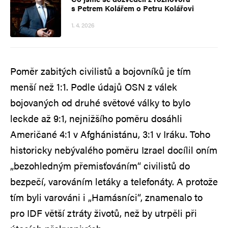
s Petrem Kolářem o Petru Kolářovi
1. 4. 2026
Poměr zabitých civilistů a bojovníků je tím
menší než 1:1. Podle údajů OSN z válek
bojovaných od druhé světové války to bylo
leckde až 9:1, nejnižšího poměru dosáhli
Američané 4:1 v Afghánistánu, 3:1 v Iráku. Toho
historicky nebývalého poměru Izrael docílil oním
„bezohledným přemisťováním“ civilistů do
bezpečí, varováním letáky a telefonáty. A protože
tím byli varováni i „Hamásníci“, znamenalo to
pro IDF větší ztráty životů, než by utrpěli při