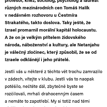
profesor, kněz, sociolog, psycholog a laureát
různých mezinárodních cen Tomáš Halík
v nedávném rozhovoru u Čestmíra
Strakatého, takto doslova. Taky ještě, že
Izrael promarnil morální kapitál holocaustu.
A že on je velkým přítelem židovského
národa, náboženství a kultury, ale Netanjahu
je válečný zločinec, který způsobil, že se od
Izraele odklánějí i jeho přátelé.
Jestli vás u některé z těchto vět trochu zamrazilo
v zádech, vítejte v klubu. Jestli vás to naopak
potěšilo, nečtěte dál, zbytečně byste se
rozčilovali, mrhali drahocenným časem
a nemáte to zapotřebí. My si totiž nad těmi