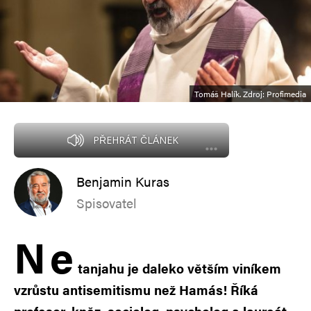
Tomáš Halík. Zdroj: Profimedia
PŘEHRÁT ČLÁNEK
Benjamin Kuras
Spisovatel
N
e
tanjahu je daleko větším viníkem
vzrůstu antisemitismu než Hamás! Říká