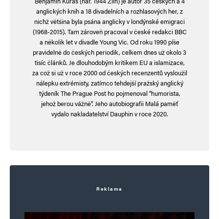
Benjamin Kuras (nar. 1944 Zlín) je autor 35 českých a 4
i arabů – a to udělali převlečení za araby, aby to
anglických knih a 18 divadelních a rozhlasových her, z
nichž většina byla psána anglicky v londýnské emigraci
na ně mohli hodit (což úplně nevyšlo). Potopení
(1968-2015). Tam zároveň pracoval v české redakci BBC
lodě Patria plné židů byla taky podařená
a několik let v divadle Young Vic. Od roku 1990 píše
pravidelně do českých periodik, celkem dnes už okolo 3
taškařice. A k tomu všemu oni se hrdě hlásí, oni
tisíc článků. Je dlouhodobým kritikem EU a islamizace,
to ani netají. Ale, protože oni jsou židé, tak
za což si už v roce 2000 od českých recenzentů vysloužil
nálepku extrémisty, zatímco tehdejší pražský anglický
mohou všechno (viz Starý Zákon) a naopak jim
týdeník The Prague Post ho pojmenoval "humorista,
nesmí nikdo nic. Takže oni se terorismem státu
jehož berou vážně". Jeho autobiografii Malá paměť
vydalo nakladatelství Dauphin v roce 2020.
na britech domoci směli, Palesticni na nich
nesmějí.
Že v Palestině není s kým jednat je taky přímý
důsledek Izraelských intervencí – čili stěžovat si
sám na sebe, ale házet to na druhé, to by jim šlo.
Reklama
No dnes už je to jen jedna dlouhá tragédie, kde
už se obě strany dopustily takových zvěrstev, že