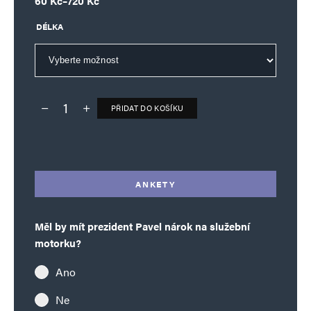
60
Kč
–
720
Kč
DÉLKA
PŘIDAT DO KOŠÍKU
Deník TO – verze bez reklam množství
Alternative:
ANKETY
Měl by mít prezident Pavel nárok na služební
motorku?
Ano
Ne