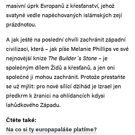
masivní úprk Evropanů z křesťanství, jehož
svatyně vedle napěchovaných islámských zejí
prázdnotou.
A jak ještě na poslední chvíli zachránit západní
civilizaci, která – jak píše Melanie Phillips ve své
nejnovější knize
The Builder´s Stone
– je
společným dílem Židů a křesťanů, a jen oni
společně ji mohou zachránit. Protože přestaňte
se už mýlit: pro nově sílící džihád je Izrael jen
předkrm k žranici na ohlídancích kdysi
lahůdkového Západu.
Čtěte také:
Na co si ty europapaláše platíme?