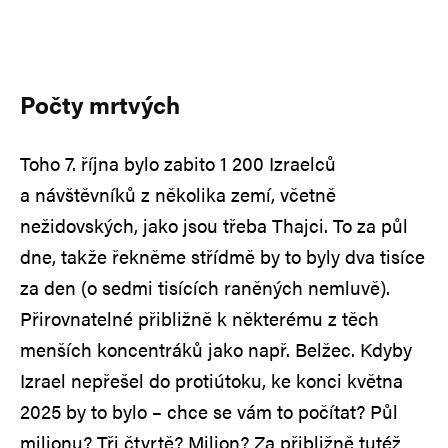
Počty mrtvých
Toho 7. října bylo zabito 1 200 Izraelců
a návštěvníků z několika zemí, včetně
nežidovských, jako jsou třeba Thajci. To za půl
dne, takže řekněme střídmě by to byly dva tisíce
za den (o sedmi tisících raněných nemluvě).
Přirovnatelné přibližně k některému z těch
menších koncentráků jako např. Belžec. Kdyby
Izrael nepřešel do protiútoku, ke konci května
2025 by to bylo – chce se vám to počítat? Půl
milionu? Tři čtvrtě? Milion? Za přibližně tutéž