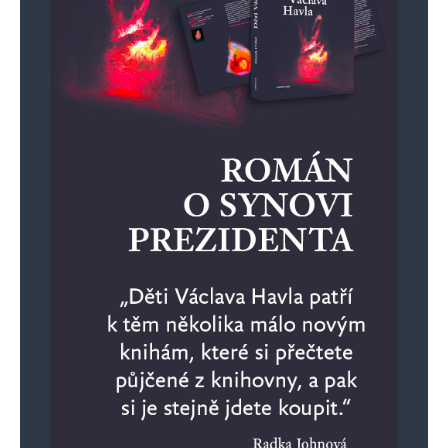
Jméno
*
E-mail
*
Webová stránka
Uložit do prohlížeče jméno, e-mail a webovou stránku pro budoucí
komentáře.