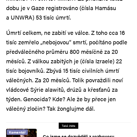
dobu je v Gaze registrováno (čísla Hamásu
a UNWRA) 53 tisíc úmrtí.
Úmrtí celkem, ne zabití ve válce. Z toho cca 16
tisíc zemřelo „nebojovou“ smrtí, počítáno podle
předválečného průměru 800 měsíčně za 20
měsíců. Z válkou zabitých je (čísla Izraele) 22
tisíc bojovníků. Zbývá 15 tisíc civilních úmrtí
válečných. Za 20 měsíců. Tolik povraždili noví
vládcové Sýrie alawitů, drúzů a křesťanů za
týden. Genocida? Kde? Ale že by přece jen
válečný zločin? Tak žonglujme dál.
Také čtěte
Komentář
Co jsme se dozvěděli z rozhovoru