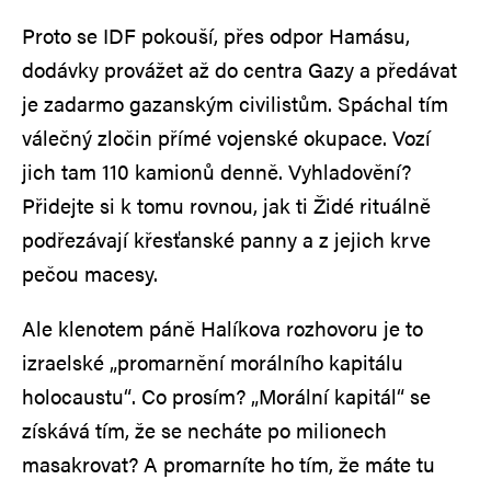
Proto se IDF pokouší, přes odpor Hamásu,
dodávky provážet až do centra Gazy a předávat
je zadarmo gazanským civilistům. Spáchal tím
válečný zločin přímé vojenské okupace. Vozí
jich tam 110 kamionů denně. Vyhladovění?
Přidejte si k tomu rovnou, jak ti Židé rituálně
podřezávají křesťanské panny a z jejich krve
pečou macesy.
Ale klenotem páně Halíkova rozhovoru je to
izraelské „promarnění morálního kapitálu
holocaustu“. Co prosím? „Morální kapitál“ se
získává tím, že se necháte po milionech
masakrovat? A promarníte ho tím, že máte tu