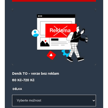
Deník TO – verze bez reklam
Rozpětí cen: 60 Kč až 720 Kč
60
Kč
–
720
Kč
DÉLKA