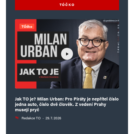
TÓČKO
TÓčko
Jak TO je? Milan Urban: Pro Piráty je nepřítel číslo
jedna auto, číslo dvě člověk. Z vedení Prahy
musejí pryč
Redakce TO
·
29. 7. 2026