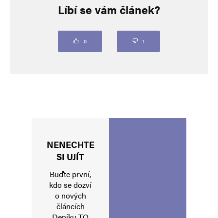
Líbí se vám článek?
Vaše e-mailová adresa nebude zveřejněna.
Vyžadované informace jsou
označeny
*
Komentář
*
0
1
NENECHTE
Jméno
*
SI UJÍT
Buďte první,
kdo se dozví
o nových
E-mail
*
Webová stránka
článcích
Deníku TO