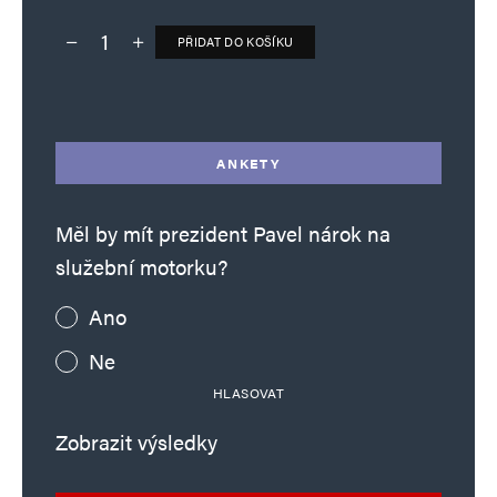
PŘIDAT DO KOŠÍKU
Deník TO – verze bez reklam množství
Alternative:
ANKETY
Měl by mít prezident Pavel nárok na
služební motorku?
Ano
Ne
HLASOVAT
Zobrazit výsledky