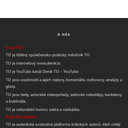
O NÁS
Co je TO?
TO je tištěný společensko-politický měsíčník TO
TO je internetový www.denik.to
TO je YouTube kanál Deník TO – YouTube
TO jsou osobnosti a jejich názory, komentáře, rozhovory, analýzy a
glosy.
TO jsou texty, autorské videopořady, satirické videoklipy, karikatury
a bublináže.
TO je nekorektní humor, satira a nadsázka.
Proč TO vzniklo?
TO je autentická svobodná platforma kritických autorů, kteří chtějí