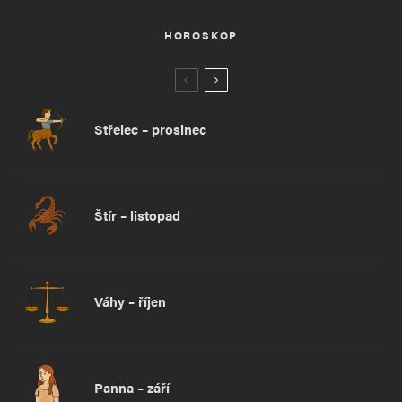
HOROSKOP
Střelec – prosinec
Štír – listopad
Váhy – říjen
Panna – září