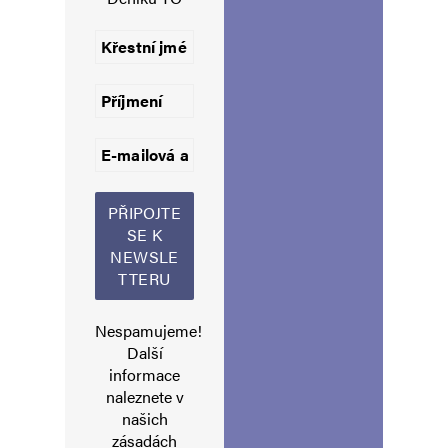
Uložit do prohlížeče jméno, e-mail a webovou stránku pro budoucí
komentáře.
Informujte mě o nových komentářích e-mailem.
Informujte mě o nových příspěvcích e-mailem.
Alternative:
Nespamujeme!
Další
informace
naleznete v
našich
zásadách