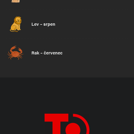
Lev – srpen
Rak – červenec