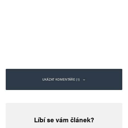
UKÁZAT KOMENTÁŘE (1)
MilanG
Odpovědět
2. 7. 2026 (8:29)
Líbí se vám článek?