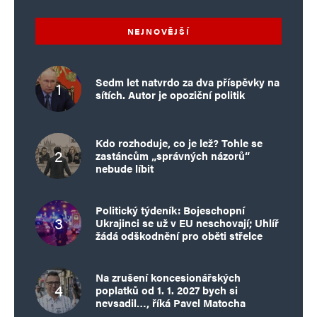
NEJNOVĚJŠÍ
Sedm let natvrdo za dva příspěvky na
sítích. Autor je opoziční politik
Kdo rozhoduje, co je lež? Tohle se
zastáncům „správných názorů“
nebude líbit
Politický týdeník: Bojeschopní
Ukrajinci se už v EU neschovají; Uhlíř
žádá odškodnění pro oběti střelce
Na zrušení koncesionářských
poplatků od 1. 1. 2027 bych si
nevsadil…, říká Pavel Matocha