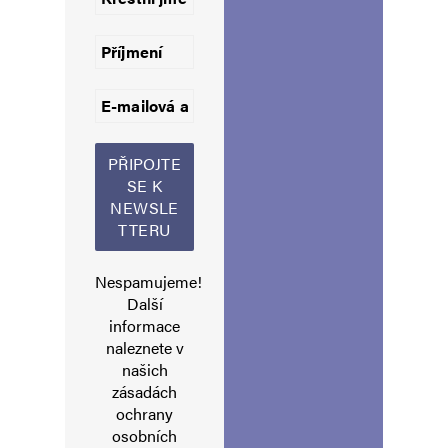
Jméno
*
E-mail
*
Webová stránka
Nespamujeme!
Další
Uložit do prohlížeče jméno, e-mail a webovou stránku pro budoucí
informace
komentáře.
naleznete v
našich
zásadách
Informujte mě o nových komentářích e-mailem.
ochrany
osobních
Informujte mě o nových příspěvcích e-mailem.