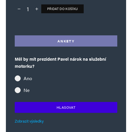
PŘIDAT DO KOŠÍKU
Deník TO – verze bez reklam množství
Alternative:
ANKETY
Měl by mít prezident Pavel nárok na služební
motorku?
Ano
Ne
HLASOVAT
Zobrazit výsledky