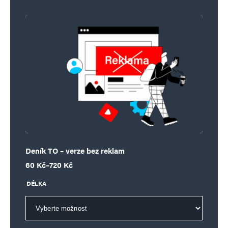
Deník TO – verze bez reklam
Rozpětí cen: 60 Kč až 720 Kč
60
Kč
–
720
Kč
DÉLKA