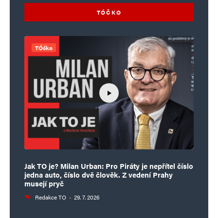
TÓČKO
TÓčko
Jak TO je? Milan Urban: Pro Piráty je nepřítel číslo
jedna auto, číslo dvě člověk. Z vedení Prahy
musejí pryč
Redakce TO
·
29. 7. 2026