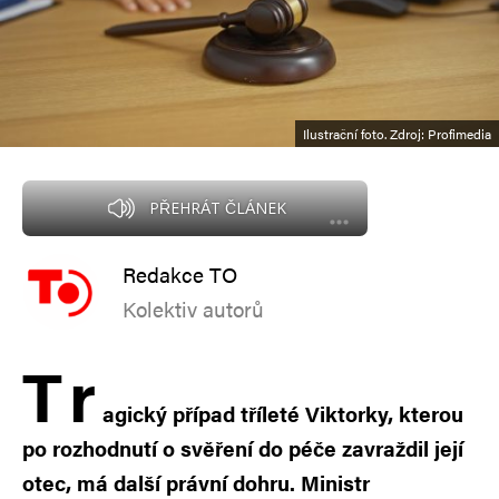
Ilustrační foto. Zdroj: Profimedia
PŘEHRÁT ČLÁNEK
Redakce TO
Kolektiv autorů
T
r
agický případ tříleté Viktorky, kterou
po rozhodnutí o svěření do péče zavraždil její
otec, má další právní dohru. Ministr