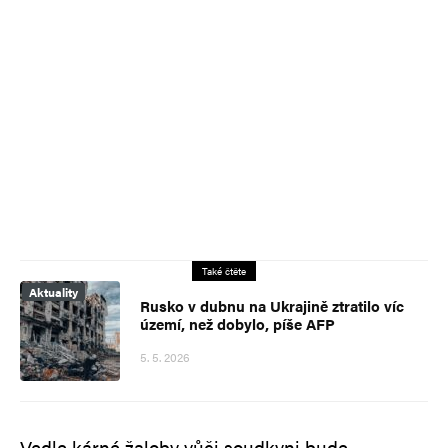
Také čtěte
Aktuality
Rusko v dubnu na Ukrajině ztratilo víc
území, než dobylo, píše AFP
5. 5. 2026
Vedle kárné žaloby vůči soudkyni bude