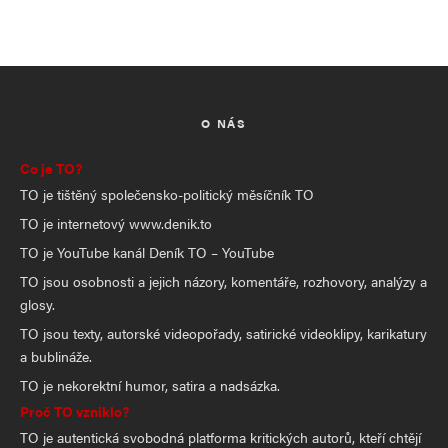
O NÁS
Co je TO?
TO je tištěný společensko-politický měsíčník TO
TO je internetový www.denik.to
TO je YouTube kanál Deník TO – YouTube
TO jsou osobnosti a jejich názory, komentáře, rozhovory, analýzy a
glosy.
TO jsou texty, autorské videopořady, satirické videoklipy, karikatury
a bublináže.
TO je nekorektní humor, satira a nadsázka.
Proč TO vzniklo?
TO je autentická svobodná platforma kritických autorů, kteří chtějí