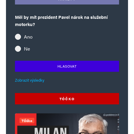
Měl by mít prezident Pavel nárok na služební
motorku?
Ano
Ne
HLASOVAT
Zobrazit výsledky
TÓČKO
TÓčko