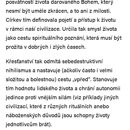
posvátností života darovaného Bohem, který
nesmí být uměle zkrácen, a to ani z milosti.
Církev tím definovala pojetí a přístup k životu
v rámci naší civilizace. Určila tak smysl života
jako cestu spirituálního poznání, která musí být
prožita v dobrých i zlých časech.
Křesťanství tak odmítá sebedestruktivní
nihilismus a nastavuje (ačkoliv často i velmi
složitou a bolestnou) cestu „vpřed“. Stanovuje
tím hodnotu lidského života a chrání autonomii
jedince proti vnějším silám (viz příklady jiných
civilizací, které z různých rituálních anebo
náboženských důvodů jsou schopny životy
jednotlivcům brát).