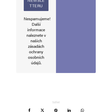
Jméno
*
Nespamujeme!
Další
informace
naleznete v
E-mail
*
Webová stránka
našich
zásadách
ochrany
osobních
Uložit do prohlížeče jméno, e-mail a webovou stránku pro budoucí
údajů
.
komentáře.
Informujte mě o nových komentářích e-mailem.
Informujte mě o nových příspěvcích e-mailem.
Alternative:
Sdílet