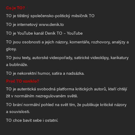
Co je TO?
TO je tištěný společensko-politický měsíčník TO
TO je internetový www.denik.to
TO je YouTube kanál Deník TO – YouTube
TO jsou osobnosti a jejich názory, komentáře, rozhovory, analýzy a
glosy.
TO jsou texty, autorské videopořady, satirické videoklipy, karikatury
a bublináže.
TO je nekorektní humor, satira a nadsázka.
Proč TO vzniklo?
TO je autentická svobodná platforma kritických autorů, kteří chtějí
žít v normálním nezregulovaném světě.
TO brání normální pohled na svět tím, že publikuje kritické názory
a souvislosti.
TO chce bavit sebe i ostatní.