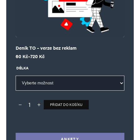
Deník TO – verze bez reklam
Rozpětí cen: 60 Kč až 720 Kč
60
Kč
–
720
Kč
DÉLKA
PŘIDAT DO KOŠÍKU
Deník TO – verze bez reklam množství
Alternative:
ANKETY