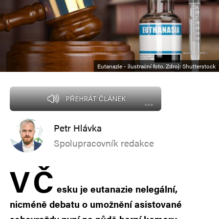
Eutanazie - ilustrační foto. Zdroj: Shutterstock
PŘEHRÁT ČLÁNEK
Petr Hlávka
Spolupracovník redakce
V
Č
esku je eutanazie nelegální,
nicméně debatu o umožnění asistované