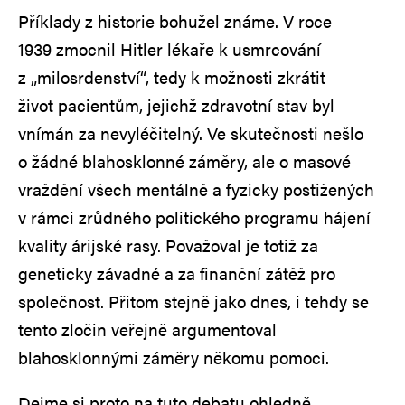
Příklady z historie bohužel známe. V roce
1939 zmocnil Hitler lékaře k usmrcování
z „milosrdenství“, tedy k možnosti zkrátit
život pacientům, jejichž zdravotní stav byl
vnímán za nevyléčitelný. Ve skutečnosti nešlo
o žádné blahosklonné záměry, ale o masové
vraždění všech mentálně a fyzicky postižených
v rámci zrůdného politického programu hájení
kvality árijské rasy. Považoval je totiž za
geneticky závadné a za finanční zátěž pro
společnost. Přitom stejně jako dnes, i tehdy se
tento zločin veřejně argumentoval
blahosklonnými záměry někomu pomoci.
Dejme si proto na tuto debatu ohledně