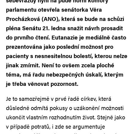
sebevraždy nyní na půdě horní komory
parlamentu otevřela senátorka Věra
Procházková (ANO), která se bude na schůzi
pléna Senátu 21. ledna snažit návrh prosadit
do prvního čtení. Eutanazie je mediálně často
prezentována jako poslední možnost pro
pacienty s nesnesitelnou bolestí, kterou nelze
jinak zmírnit. Není to ovšem zcela ploché
téma, má řadu nebezpečných úskalí, kterým
je třeba věnovat pozornost.
Je to samozřejmě v prvé řadě církev, která
důsledně odmítá pokusy o uzákonění možnosti
ukončit vlastním rozhodnutím život. Stejně jako
v případě potratů, i zde se argumentuje