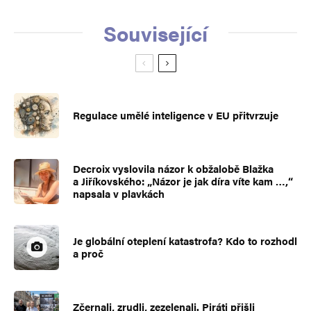
Související
Regulace umělé inteligence v EU přitvrzuje
Decroix vyslovila názor k obžalobě Blažka
a Jiříkovského: „Názor je jak díra víte kam …,“
napsala v plavkách
Je globální oteplení katastrofa? Kdo to rozhodl
a proč
Zčernali, zrudli, zezelenali. Piráti přišli