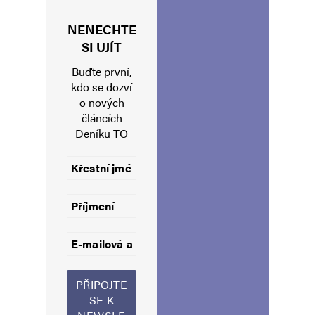
Stejná porodnost, stejná korupce, stejná
NENECHTE
degenerace! 🙁
SI UJÍT
Buďte první,
kdo se dozví
Navigace pro komentáře
Starší komentáře
o nových
Napsat komentář
článcích
Deníku TO
Vaše e-mailová adresa nebude zveřejněna.
Vyžadované informace jsou
označeny
*
Komentář
*