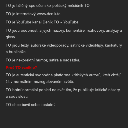
TO je tištěný společensko-politický měsíčník TO
TO je internetový www.denik.to
TO je YouTube kanál Deník TO – YouTube
TO jsou osobnosti a jejich názory, komentáře, rozhovory, analýzy a
glosy.
TO jsou texty, autorské videopořady, satirické videoklipy, karikatury
a bublináže.
TO je nekorektní humor, satira a nadsázka.
Proč TO vzniklo?
TO je autentická svobodná platforma kritických autorů, kteří chtějí
žít v normálním nezregulovaném světě.
TO brání normální pohled na svět tím, že publikuje kritické názory
a souvislosti.
TO chce bavit sebe i ostatní.