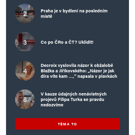
Praha je v bydlení na posledním
místě
Co po ČRo a ČT? Uklidit!
Decroix vyslovila názor k obžalobě
Blažka a Jiříkovského: „Názor je jak
díra víte kam …,“ napsala v plavkách
V kauze údajných nenávistných
projevů Filipa Turka se pravdu
nedozvíme
TÉMA TO