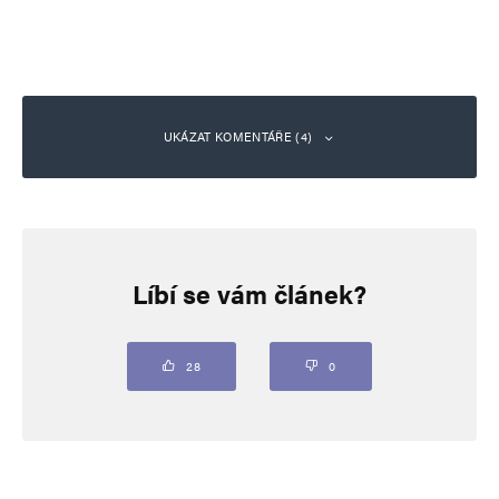
UKÁZAT KOMENTÁŘE (4)
Míša Kulička
Odpovědět
29. 12. 2025 (10:41)
Líbí se vám článek?
Výstižné.
28
0
A zároveň smutné.
hloubal
Odpovědět