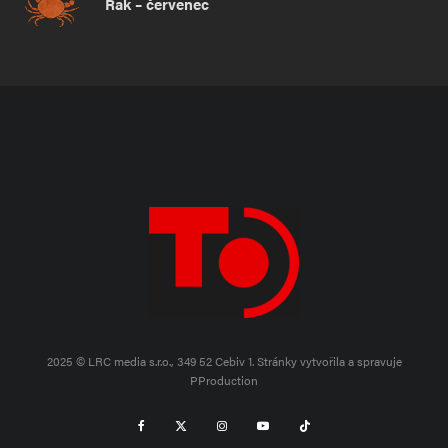
Rak – červenec
2025 © LRC media s.r.o., 349 52 Cebiv 1.
Stránky vytvořila a spravuje
PProduction