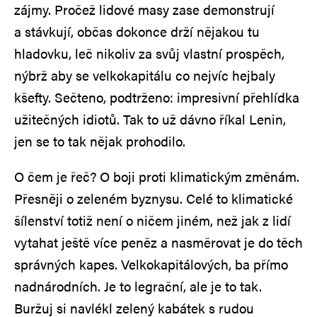
zájmy. Pročež lidové masy zase demonstrují
a stávkují, občas dokonce drží nějakou tu
hladovku, leč nikoliv za svůj vlastní prospěch,
nýbrž aby se velkokapitálu co nejvíc hejbaly
kšefty. Sečteno, podtrženo: impresivní přehlídka
užitečných idiotů. Tak to už dávno říkal Lenin,
jen se to tak nějak prohodilo.
O čem je řeč? O boji proti klimatickým změnám.
Přesněji o zeleném byznysu. Celé to klimatické
šílenství totiž není o ničem jiném, než jak z lidí
vytahat ještě více peněz a nasměrovat je do těch
správných kapes. Velkokapitálových, ba přímo
nadnárodních. Je to legrační, ale je to tak.
Buržuj si navlékl zelený kabátek s rudou