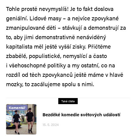
Tohle prostě nevymyslíš! Je to fakt doslova
geniální. Lidové masy – a nejvíce zpovykané
zmanipulované děti – stávkují a demonstrují za
to, aby jimi demonstrativně nenáviděný
kapitalista měl ještě vyšší zisky. Přičtěme
zbabělé, populistické, nemyslící a často
i všehoschopné politiky a my ostatní, co na
rozdíl od těch zpovykanců ještě máme v hlavě
mozky, to zacálujeme spolu s nimi.
Také čtěte
Komentář
Bezděké komedie světových událostí
15. 5. 2024