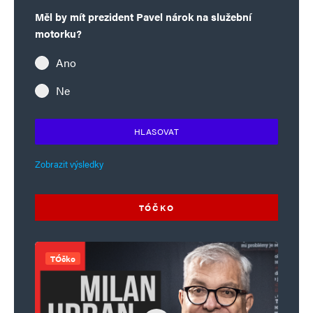
Měl by mít prezident Pavel nárok na služební
motorku?
Ano
Ne
HLASOVAT
Zobrazit výsledky
TÓČKO
TÓčko