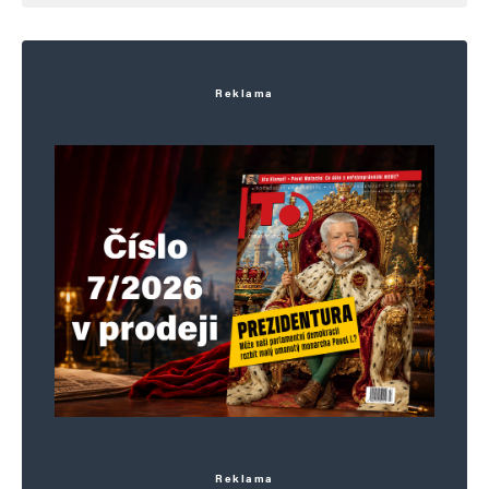
E-mail
*
Webová stránka
Reklama
Uložit do prohlížeče jméno, e-mail a webovou stránku pro budoucí
komentáře.
Informujte mě o nových komentářích e-mailem.
Informujte mě o nových příspěvcích e-mailem.
Alternative:
Reklama