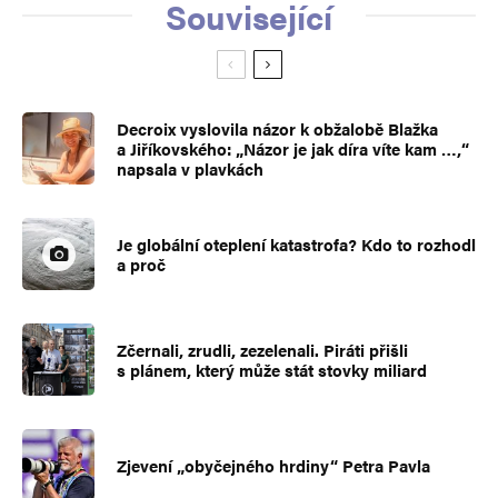
Související
Decroix vyslovila názor k obžalobě Blažka
a Jiříkovského: „Názor je jak díra víte kam …,“
napsala v plavkách
Je globální oteplení katastrofa? Kdo to rozhodl
a proč
Zčernali, zrudli, zezelenali. Piráti přišli
s plánem, který může stát stovky miliard
Zjevení „obyčejného hrdiny“ Petra Pavla