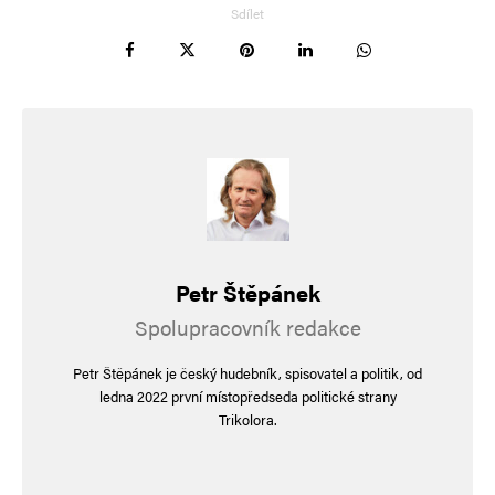
Sdílet
Napsat komentář
Vaše e-mailová adresa nebude zveřejněna.
Vyžadované informace jsou
označeny
*
Komentář
*
Petr Štěpánek
Spolupracovník redakce
Petr Štěpánek je český hudebník, spisovatel a politik, od
ledna 2022 první místopředseda politické strany
Trikolora.
Jméno
*