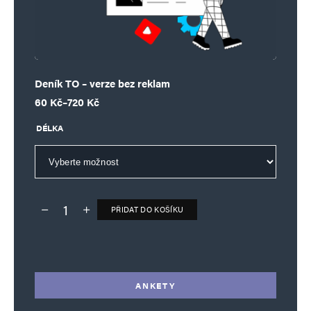
Deník TO – verze bez reklam
Rozpětí cen: 60 Kč až 720 Kč
60
Kč
–
720
Kč
DÉLKA
PŘIDAT DO KOŠÍKU
Deník TO – verze bez reklam množství
Alternative:
ANKETY