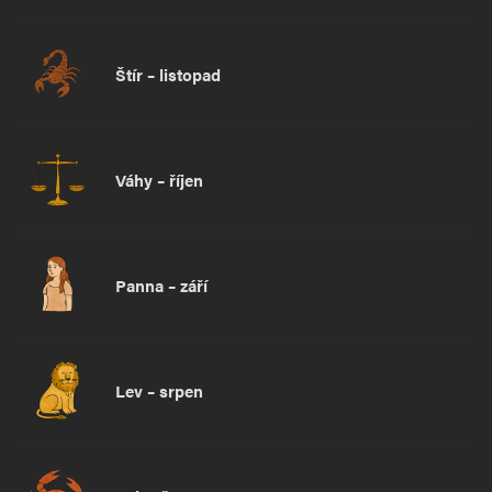
Štír – listopad
Váhy – říjen
Panna – září
Lev – srpen