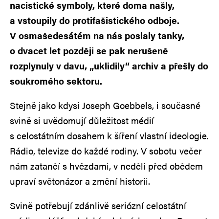
nacistické symboly, které doma našly,
a vstoupily do protifašistického odboje.
V osmašedesátém na nás poslaly tanky,
o dvacet let později se pak nerušeně
rozplynuly v davu, „uklidily“ archiv a přešly do
soukromého sektoru.
Stejně jako kdysi Joseph Goebbels, i současné
svině si uvědomují důležitost médií
s celostátním dosahem k šíření vlastní ideologie.
Rádio, televize do každé rodiny. V sobotu večer
nám zatančí s hvězdami, v neděli před obědem
upraví světonázor a změní historii.
Svině potřebují zdánlivě seriózní celostátní