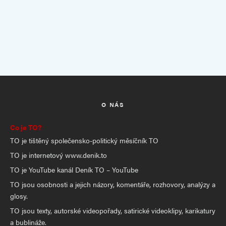
O NÁS
Co je TO?
TO je tištěný společensko-politický měsíčník TO
TO je internetový www.denik.to
TO je YouTube kanál Deník TO – YouTube
TO jsou osobnosti a jejich názory, komentáře, rozhovory, analýzy a
glosy.
TO jsou texty, autorské videopořady, satirické videoklipy, karikatury
a bublináže.