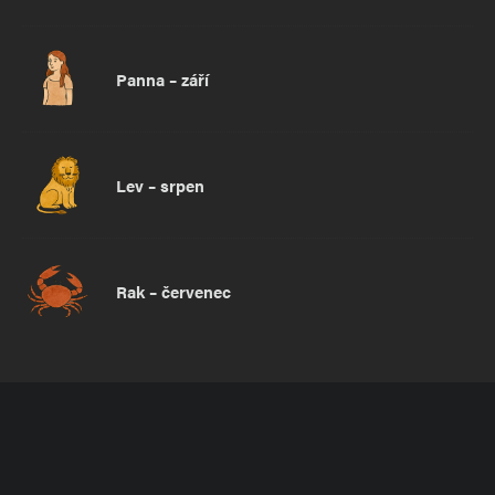
Panna – září
Lev – srpen
Rak – červenec