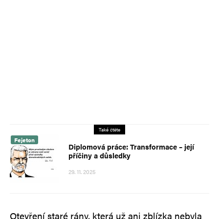
Také čtěte
Fejeton
Diplomová práce: Transformace – její
příčiny a důsledky
29. 11. 2025
Otevření staré rány, která už ani zblízka nebyla