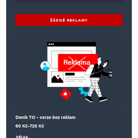
ŽÁDNÉ REKLAMY
Deník TO – verze bez reklam
Rozpětí cen: 60 Kč až 720 Kč
60
Kč
–
720
Kč
DÉLKA