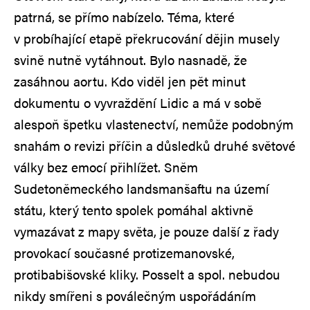
patrná, se přímo nabízelo. Téma, které
v probíhající etapě překrucování dějin musely
svině nutně vytáhnout. Bylo nasnadě, že
zasáhnou aortu. Kdo viděl jen pět minut
dokumentu o vyvraždění Lidic a má v sobě
alespoň špetku vlastenectví, nemůže podobným
snahám o revizi příčin a důsledků druhé světové
války bez emocí přihlížet. Sněm
Sudetoněmeckého landsmanšaftu na území
státu, který tento spolek pomáhal aktivně
vymazávat z mapy světa, je pouze další z řady
provokací současné protizemanovské,
protibabišovské kliky. Posselt a spol. nebudou
nikdy smířeni s poválečným uspořádáním