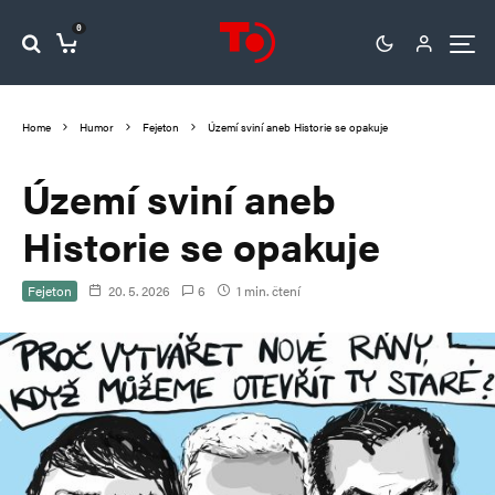
0
Home
Humor
Fejeton
Území sviní aneb Historie se opakuje
Území sviní aneb
Historie se opakuje
Fejeton
20. 5. 2026
6
1 min. čtení