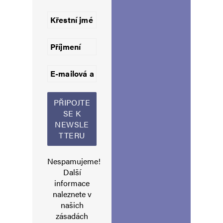
Jméno
*
E-mail
*
Webová stránka
Uložit do prohlížeče jméno, e-mail a webovou stránku pro budoucí
komentáře.
Nespamujeme!
Další
informace
Informujte mě o nových komentářích e-mailem.
naleznete v
našich
Informujte mě o nových příspěvcích e-mailem.
zásadách