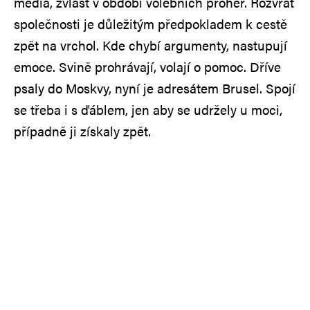
média, zvlášť v období volebních proher. Rozvrat
společnosti je důležitým předpokladem k cestě
zpět na vrchol. Kde chybí argumenty, nastupují
emoce. Svině prohrávají, volají o pomoc. Dříve
psaly do Moskvy, nyní je adresátem Brusel. Spojí
se třeba i s ďáblem, jen aby se udržely u moci,
případně ji získaly zpět.