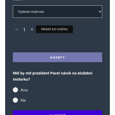
PŘIDAT DO KOŠÍKU
Deník TO – verze bez reklam množství
Alternative:
ANKETY
Měl by mít prezident Pavel nárok na služební
motorku?
Ano
Ne