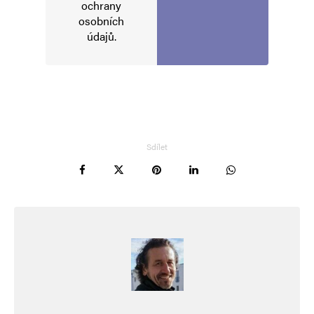
Alternative:
ochrany
osobních
údajů
.
Sdílet