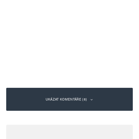
UKÁZAT KOMENTÁŘE (6)
Rudolf Kleinert
Odpovědět