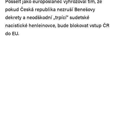
Posselt jako europoslanec vyhrožoval tím, že
pokud Česká republika nezruší Benešovy
dekrety a neodškodní „trpící“ sudetské
nacistické henleinovce, bude blokovat vstup ČR
do EU.