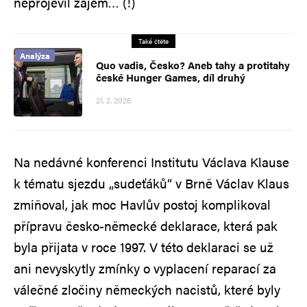
neprojevil zájem… (!)
Také čtěte
Analýza
Quo vadis, Česko? Aneb tahy a protitahy
české Hunger Games, díl druhý
21. 2. 2026
Na nedávné konferenci Institutu Václava Klause
k tématu sjezdu „sudeťáků“ v Brně Václav Klaus
zmiňoval, jak moc Havlův postoj komplikoval
přípravu česko-německé deklarace, která pak
byla přijata v roce 1997. V této deklaraci se už
ani nevyskytly zmínky o vyplacení reparací za
válečné zločiny německých nacistů, které byly