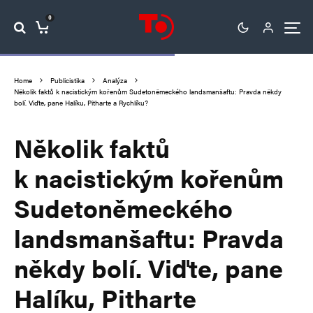
0
Home
Publicistika
Analýza
Několik faktů k nacistickým kořenům Sudetoněmeckého landsmanšaftu: Pravda někdy
bolí. Viďte, pane Halíku, Pitharte a Rychlíku?
Několik faktů
k nacistickým kořenům
Sudetoněmeckého
landsmanšaftu: Pravda
někdy bolí. Viďte, pane
Halíku, Pitharte