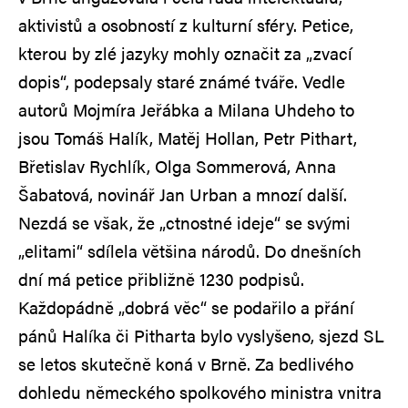
aktivistů a osobností z kulturní sféry. Petice,
kterou by zlé jazyky mohly označit za „zvací
dopis“, podepsaly staré známé tváře. Vedle
autorů Mojmíra Jeřábka a Milana Uhdeho to
jsou Tomáš Halík, Matěj Hollan, Petr Pithart,
Břetislav Rychlík, Olga Sommerová, Anna
Šabatová, novinář Jan Urban a mnozí další.
Nezdá se však, že „ctnostné ideje“ se svými
„elitami“ sdílela většina národů. Do dnešních
dní má petice přibližně 1230 podpisů.
Každopádně „dobrá věc“ se podařilo a přání
pánů Halíka či Pitharta bylo vyslyšeno, sjezd SL
se letos skutečně koná v Brně. Za bedlivého
dohledu německého spolkového ministra vnitra