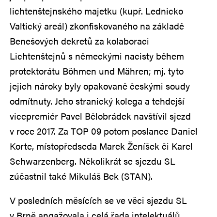
lichtenštejnského majetku (kupř. Lednicko
Valtický areál) zkonfiskovaného na základě
Benešových dekretů za kolaboraci
Lichtenštejnů s německými nacisty během
protektorátu Böhmen und Mähren; mj. tyto
jejich nároky byly opakovaně českými soudy
odmítnuty. Jeho stranický kolega a tehdejší
vicepremiér Pavel Bělobrádek navštívil sjezd
v roce 2017. Za TOP 09 potom poslanec Daniel
Korte, místopředseda Marek Ženíšek či Karel
Schwarzenberg. Několikrát se sjezdu SL
zúčastnil také Mikuláš Bek (STAN).
V posledních měsících se ve věci sjezdu SL
v Brně angažovala i celá řada intelektuálů,