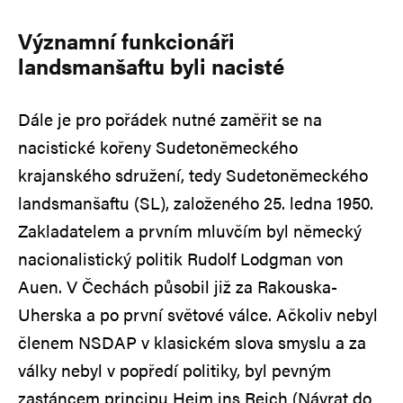
Významní funkcionáři
landsmanšaftu byli nacisté
Dále je pro pořádek nutné zaměřit se na
nacistické kořeny Sudetoněmeckého
krajanského sdružení, tedy Sudetoněmeckého
landsmanšaftu (SL), založeného 25. ledna 1950.
Zakladatelem a prvním mluvčím byl německý
nacionalistický politik Rudolf Lodgman von
Auen. V Čechách působil již za Rakouska-
Uherska a po první světové válce. Ačkoliv nebyl
členem NSDAP v klasickém slova smyslu a za
války nebyl v popředí politiky, byl pevným
zastáncem principu Heim ins Reich (Návrat do