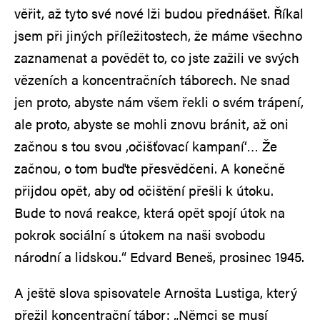
věřit, až tyto své nové lži budou přednášet. Říkal
jsem při jiných příležitostech, že máme všechno
zaznamenat a povědět to, co jste zažili ve svých
vězeních a koncentračních táborech. Ne snad
jen proto, abyste nám všem řekli o svém trápení,
ale proto, abyste se mohli znovu bránit, až oni
začnou s tou svou ‚očišťovací kampaní‘… Že
začnou, o tom buďte přesvědčeni. A konečně
přijdou opět, aby od očištění přešli k útoku.
Bude to nová reakce, která opět spojí útok na
pokrok sociální s útokem na naši svobodu
národní a lidskou.“ Edvard Beneš, prosinec 1945.
A ještě slova spisovatele Arnošta Lustiga, který
přežil koncentrační tábor: „Němci se musí