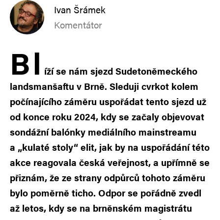
Ivan Šrámek
Komentátor
B
l
íží se nám sjezd Sudetoněmeckého
landsmanšaftu v Brně. Sleduji cvrkot kolem
počínajícího záměru uspořádat tento sjezd už
od konce roku 2024, kdy se začaly objevovat
sondážní balónky mediálního mainstreamu
a „kulaté stoly“ elit, jak by na uspořádání této
akce reagovala česká veřejnost, a upřímně se
přiznám, že ze strany odpůrců tohoto záměru
bylo poměrně ticho. Odpor se pořádně zvedl
až letos, kdy se na brněnském magistrátu