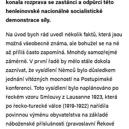
konala rozprava se zastánci a odpůrci této
henleinovské nacionálně socialistické
demonstrace síly.
Na úvod bych rád uvedl několik faktů, která jsou
možná všeobecně známa, ale bohužel se na ně
až příliš často zapomíná. Mnohdy samozřejmě
záměrně. V první řadě by mělo stále dokola
zaznívat, že vysídlení Němců bylo důsledkem
jednání vítězných mocností na Postupimské
konferenci. Toto vysídlení bylo naplánováno po
řeckém vzoru Smlouvy z Lausanne 1923, která
po řecko-turecké válce (1919-1922) nařídila
povinnou výměnu obyvatelstva na základě
náboženské příslušnosti (pravoslavní Řekové