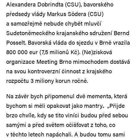
Alexandera Dobrindta (CSU), bavorského
předsedy vlády Markus Södera (CSU)
a samozřejmě nebude chybět mluvčí
Sudetoněmeckého krajanského sdružení Bernd
Posselt. Bavorská vláda do sjezdu v Brně vrazila
800 000 eur (7,5 milionů Kč). (Ne)zisková
organizace Meeting Brno mimochodem dostává
na svou kontroverzní činnost z krajského
rozpočtu 3 miliony korun ročně.
Na závěr bych připomenul dvě mementa, která
bychom si měli opakovat jako mantry
.
„Přijde
brzo chvíle, kdy se tito viníci budou před sebou
samými a před světem očišťovat z toho, co
v těchto letech napáchali. A budou tomu sami