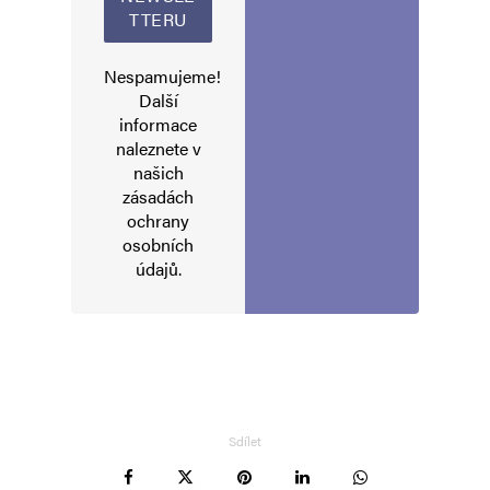
Navigace pro komentáře
Starší komentáře
Napsat komentář
Nespamujeme!
Další
informace
Vaše e-mailová adresa nebude zveřejněna.
Vyžadované informace jsou
naleznete v
označeny
*
našich
zásadách
Komentář
*
ochrany
osobních
údajů
.
Sdílet
Jméno
*