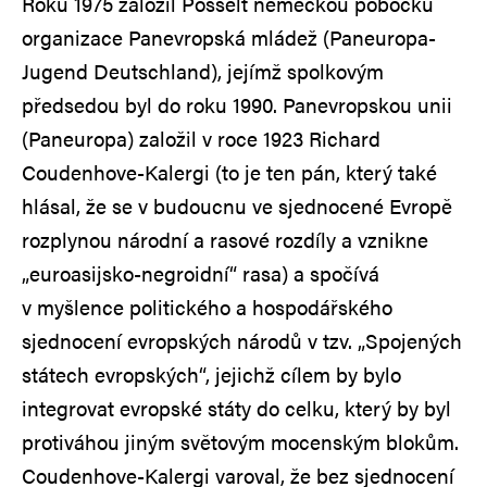
Roku 1975 založil Posselt německou pobočku
organizace Panevropská mládež (Paneuropa-
Jugend Deutschland), jejímž spolkovým
předsedou byl do roku 1990. Panevropskou unii
(Paneuropa) založil v roce 1923 Richard
Coudenhove-Kalergi (to je ten pán, který také
hlásal, že se v budoucnu ve sjednocené Evropě
rozplynou národní a rasové rozdíly a vznikne
„euroasijsko-negroidní“ rasa) a spočívá
v myšlence politického a hospodářského
sjednocení evropských národů v tzv. „Spojených
státech evropských“, jejichž cílem by bylo
integrovat evropské státy do celku, který by byl
protiváhou jiným světovým mocenským blokům.
Coudenhove-Kalergi varoval, že bez sjednocení