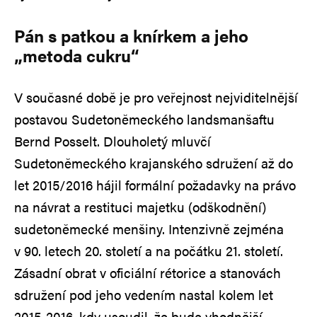
Pán s patkou a knírkem a jeho
„metoda cukru“
V současné době je pro veřejnost nejviditelnější
postavou Sudetoněmeckého landsmanšaftu
Bernd Posselt. Dlouholetý mluvčí
Sudetoněmeckého krajanského sdružení až do
let 2015/2016 hájil formální požadavky na právo
na návrat a restituci majetku (odškodnění)
sudetoněmecké menšiny. Intenzivně zejména
v 90. letech 20. století a na počátku 21. století.
Zásadní obrat v oficiální rétorice a stanovách
sdružení pod jeho vedením nastal kolem let
2015-2016, kdy usoudil, že bude vhodnější