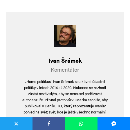
E-mail
*
Webová stránka
Uložit do prohlížeče jméno, e-mail a webovou stránku pro budoucí
komentáře.
Ivan Šrámek
Informujte mě o nových komentářích e-mailem.
Komentátor
Informujte mě o nových příspěvcích e-mailem.
„Homo politikus“ Ivan Šrámek se aktivně účastnil
Alternative:
politiky v letech 2014 až 2020. Nakonec se rozhodl
zůstat nezávislým, aby se nemusel podřizovat
autocenzuře. Přivítal proto výzvu Marka Stoniše, aby
publikoval v Deníku TO, který reprezentuje Ivanův
pohled na svět; svět, kde je ještě všechno normální.
Sarkasticky a nemilosrdně glosuje pokrytectví a falešné
hodnoty, snaží se hledat málo viditelné souvislosti a