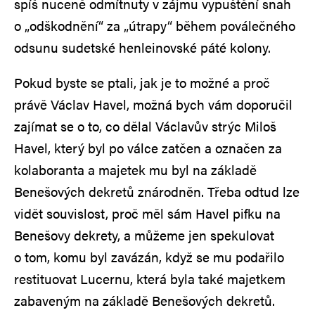
spíš nuceně odmítnuty v zájmu vypuštění snah
o „odškodnění“ za „útrapy“ během poválečného
odsunu sudetské henleinovské páté kolony.
Pokud byste se ptali, jak je to možné a proč
právě Václav Havel, možná bych vám doporučil
zajímat se o to, co dělal Václavův strýc Miloš
Havel, který byl po válce zatčen a označen za
kolaboranta a majetek mu byl na základě
Benešových dekretů znárodněn. Třeba odtud lze
vidět souvislost, proč měl sám Havel pifku na
Benešovy dekrety, a můžeme jen spekulovat
o tom, komu byl zavázán, když se mu podařilo
restituovat Lucernu, která byla také majetkem
zabaveným na základě Benešových dekretů.