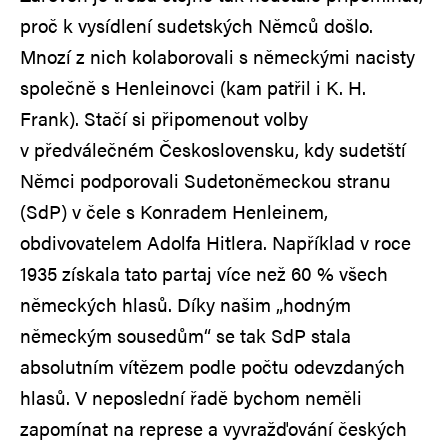
proč k vysídlení sudetských Němců došlo.
Mnozí z nich kolaborovali s německými nacisty
společně s Henleinovci (kam patřil i K. H.
Frank). Stačí si připomenout volby
v předválečném Československu, kdy sudetští
Němci podporovali Sudetoněmeckou stranu
(SdP) v čele s Konradem Henleinem,
obdivovatelem Adolfa Hitlera. Například v roce
1935 získala tato partaj více než 60 % všech
německých hlasů. Díky našim „hodným
německým sousedům“ se tak SdP stala
absolutním vítězem podle počtu odevzdaných
hlasů. V neposlední řadě bychom neměli
zapomínat na represe a vyvražďování českých