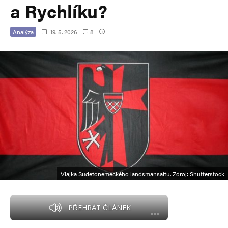
a Rychlíku?
Analýza
19. 5. 2026
8
Vlajka Sudetoněmeckého landsmanšaftu. Zdroj: Shutterstock
PŘEHRÁT ČLÁNEK