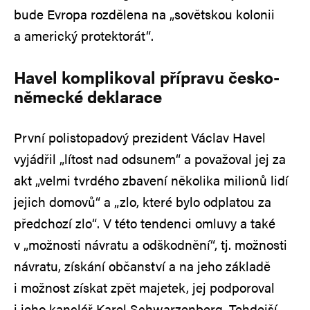
bude Evropa rozdělena na „sovětskou kolonii
a americký protektorát“.
Havel komplikoval přípravu česko-
německé deklarace
První polistopadový prezident Václav Havel
vyjádřil „lítost nad odsunem“ a považoval jej za
akt „velmi tvrdého zbavení několika milionů lidí
jejich domovů“ a „zlo, které bylo odplatou za
předchozí zlo“. V této tendenci omluvy a také
v „možnosti návratu a odškodnění“, tj. možnosti
návratu, získání občanství a na jeho základě
i možnost získat zpět majetek, jej podporoval
i jeho kancléř Karel Schwarzenberg. Tehdejší