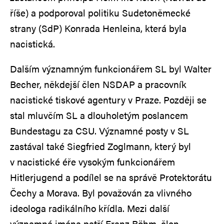
říše) a podporoval politiku Sudetoněmecké
strany (SdP) Konrada Henleina, která byla
nacistická.
Dalším významným funkcionářem SL byl Walter
Becher, někdejší člen NSDAP a pracovník
nacistické tiskové agentury v Praze. Později se
stal mluvčím SL a dlouholetým poslancem
Bundestagu za CSU. Významné posty v SL
zastával také Siegfried Zoglmann, který byl
v nacistické éře vysokým funkcionářem
Hitlerjugend a podílel se na správě Protektorátu
Čechy a Morava. Byl považován za vlivného
ideologa radikálního křídla. Mezi další
významná jména patří Franz Böhm, člen