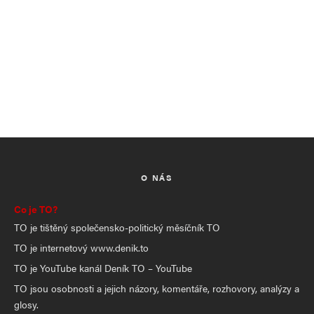
O NÁS
Co je TO?
TO je tištěný společensko-politický měsíčník TO
TO je internetový www.denik.to
TO je YouTube kanál Deník TO – YouTube
TO jsou osobnosti a jejich názory, komentáře, rozhovory, analýzy a
glosy.