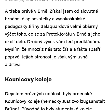
A třeba právě v Brně. Získal jsem od slovutné
brněnské spisovatelky a vysokoškolské
pedagožky Jiřiny Salaquardové velmi obšírný
výčet toho, co se za Protektorátu v Brně a jeho
okolí dělo. Drobný výsek vám teď předkládám.
Myslím, že mnozí z nás tato čísla a fakta spatří
poprvé. Jejich strohost je však výmluvná
a drtivá.
Kounicovy koleje
Dějištěm hrůzných událostí byly brněnské
Kounicovy koleje (německy Justizvollzugsanstalt
Brünn). Původně to byly studentské koleje