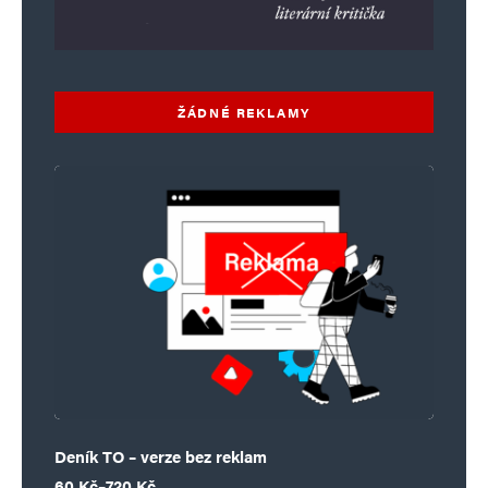
ŽÁDNÉ REKLAMY
Deník TO – verze bez reklam
Rozpětí cen: 60 Kč až 720 Kč
60
Kč
–
720
Kč