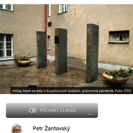
Hrůzy, které se děly v Kounicových kolejích, připomíná památník. Foto: ČTK
PŘEHRÁT ČLÁNEK
Petr Žantovský