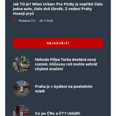
Jak TO je? Milan Urban: Pro Piráty je nepřítel číslo
jedna auto, číslo dvě člověk. Z vedení Prahy
musejí pryč
Redakce TO
·
29. 7. 2026
NEJNOVĚJŠÍ
Nehoda Filipa Turka dostává nový
rozměr. Klíčovou roli mohlo sehrát
chybné značení
Praha je v bydlení na posledním
místě
Co po ČRo a ČT? Uklidit!