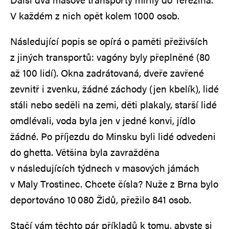
V každém z nich opět kolem 1000 osob.
Následující popis se opírá o paměti přeživších
z jiných transportů: vagóny byly přeplněné (80
až 100 lidí). Okna zadrátovaná, dveře zavřené
zevnitř i zvenku, žádné záchody (jen kbelík), lidé
stáli nebo seděli na zemi, děti plakaly, starší lidé
omdlévali, voda byla jen v jedné konvi, jídlo
žádné. Po příjezdu do Minsku byli lidé odvedeni
do ghetta. Většina byla zavražděna
v následujících týdnech v masových jámách
v Maly Trostinec. Chcete čísla? Nuže z Brna bylo
deportováno 10 080 Židů, přežilo 841 osob.
Stačí vám těchto pár příkladů k tomu, abyste si