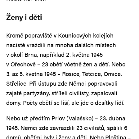
Ženy i děti
Kromě popraviště v Kounicových kolejích
nacisté vraždili na mnoha dalších místech
v okolí Brna, například 2. května 1945
v Ořechově – 23 obětí včetně žen a dětí. Nebo
3. až 5. května 1945 – Rosice, Tetčice, Omice,
Střelice. Při ústupu zde Němci popravovali
zajaté partyzány, stříleli civilisty, zapalovali
domy. Počty obětí se liší, ale jde o desítky lidí.
Nebo už předtím Prlov (Valašsko) – 23. dubna
1945. Němci zde zavraždili 23 civilistů, spálili 6
domů, oběťmi byly i ženy a děti. Nebo Ploština –