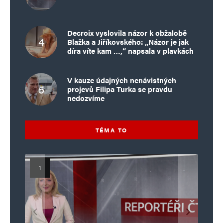
Decroix vyslovila názor k obžalobě
Blažka a Jiříkovského: „Názor je jak
díra víte kam …,“ napsala v plavkách
V kauze údajných nenávistných
projevů Filipa Turka se pravdu
nedozvíme
TÉMA TO
Islamistický teror v EU, 6. díl:
Mýty o Václavu Klausovi:
Vymíráme a politici lžou:
Islamistický teror v EU, 5. díl:
Brutální poprava 85letého
Pivo, jazz, hádky, loajalita
porodnost nezachrání