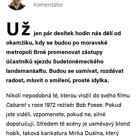
Komentátor
U
ž
jen pár desítek hodin nás dělí od
okamžiku, kdy se budou po moravské
metropoli Brně promenovat zástupy
účastníků sjezdu Sudetoněmeckého
landsmanšaftu. Budou se usmívat, rozdávat
radost, mluvit o smíření, prostě idylka.
Nikoli nepodobná té, kterou vložil do svého filmu
Cabaret
v roce 1972 režisér Bob Fosse. Pokud
jste viděli, vzpomenete, pokud ne, silně
doporučuji. Středem té scény je usměvavý blond
hošík, taková karikatura Mirka Dušína, který