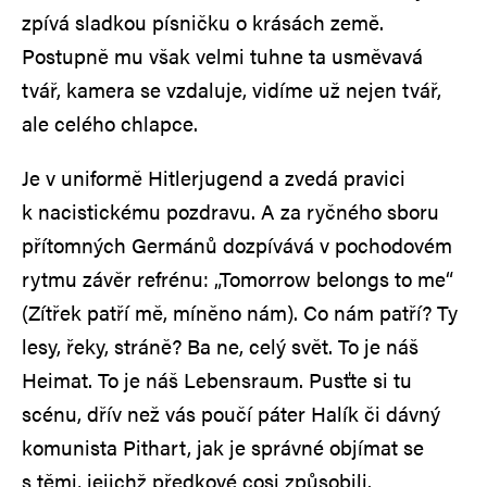
zpívá sladkou písničku o krásách země.
Postupně mu však velmi tuhne ta usměvavá
tvář, kamera se vzdaluje, vidíme už nejen tvář,
ale celého chlapce.
Je v uniformě Hitlerjugend a zvedá pravici
k nacistickému pozdravu. A za ryčného sboru
přítomných Germánů dozpívává v pochodovém
rytmu závěr refrénu: „Tomorrow belongs to me“
(Zítřek patří mě, míněno nám). Co nám patří? Ty
lesy, řeky, stráně? Ba ne, celý svět. To je náš
Heimat. To je náš Lebensraum. Pusťte si tu
scénu, dřív než vás poučí páter Halík či dávný
komunista Pithart, jak je správné objímat se
s těmi, jejichž předkové cosi způsobili.