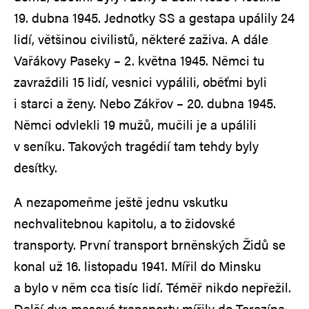
19. dubna 1945. Jednotky SS a gestapa upálily 24
lidí, většinou civilistů, některé zaživa. A dále
Vařákovy Paseky – 2. května 1945. Němci tu
zavraždili 15 lidí, vesnici vypálili, oběťmi byli
i starci a ženy. Nebo Zákřov – 20. dubna 1945.
Němci odvlekli 19 mužů, mučili je a upálili
v seníku. Takových tragédií tam tehdy byly
desítky.
A nezapomeňme ještě jednu vskutku
nechvalitebnou kapitolu, a to židovské
transporty. První transport brněnských Židů se
konal už 16. listopadu 1941. Mířil do Minsku
a bylo v něm cca tisíc lidí. Téměř nikdo nepřežil.
Další dva masové transporty mířily do Terezína.