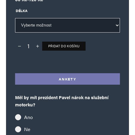
DÉLKA
PŘIDAT DO KOŠÍKU
Deník TO – verze bez reklam množství
Alternative:
ANKETY
Měl by mít prezident Pavel nárok na služební
motorku?
Ano
Ne