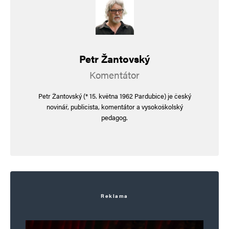
Uložit do prohlížeče jméno, e-mail a webovou stránku pro budoucí
komentáře.
Informujte mě o nových komentářích e-mailem.
Petr Žantovský
Komentátor
Informujte mě o nových příspěvcích e-mailem.
Petr Žantovský (* 15. května 1962 Pardubice) je český
Alternative:
novinář, publicista, komentátor a vysokoškolský
pedagog.
Reklama