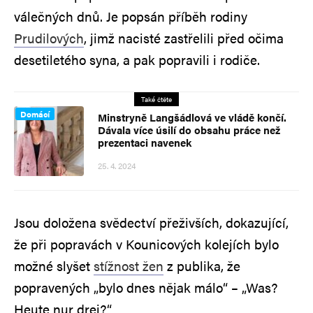
válečných dnů. Je popsán příběh rodiny
Prudilových
, jimž nacisté zastřelili před očima
desetiletého syna, a pak popravili i rodiče.
Také čtěte
Domácí
Minstryně Langšádlová ve vládě končí.
Dávala více úsilí do obsahu práce než
prezentaci navenek
25. 4. 2024
Jsou doložena svědectví přeživších, dokazující,
že při popravách v Kounicových kolejích bylo
možné slyšet
stížnost žen
z publika, že
popravených „bylo dnes nějak málo“ – „Was?
Heute nur drei?“