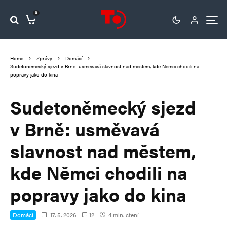
0
Home
Zprávy
Domácí
Sudetoněmecký sjezd v Brně: usměvavá slavnost nad městem, kde Němci chodili na
popravy jako do kina
Sudetoněmecký sjezd
v Brně: usměvavá
slavnost nad městem,
kde Němci chodili na
popravy jako do kina
Domácí
17. 5. 2026
12
4 min. čtení