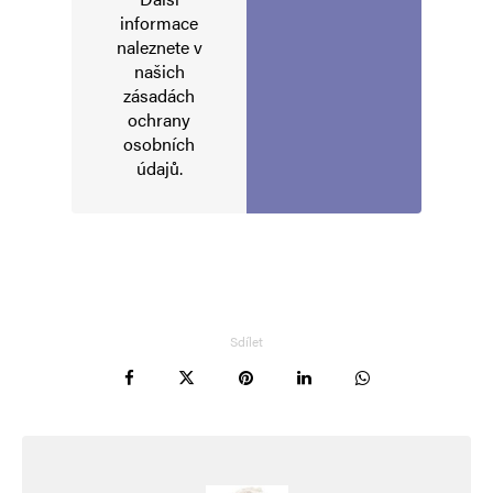
Vaše e-mailová adresa nebude zveřejněna.
Vyžadované informace jsou
informace
označeny
*
naleznete v
našich
Komentář
*
zásadách
ochrany
osobních
údajů
.
Jméno
*
Sdílet
E-mail
*
Webová stránka