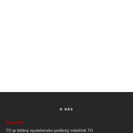
O NÁS
Co je TO?
TO je tištěný společensko-politický měsíčník TO