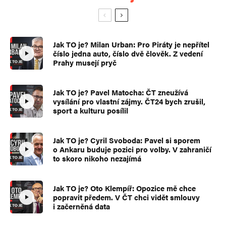
Jak TO je? Milan Urban: Pro Piráty je nepřítel
číslo jedna auto, číslo dvě člověk. Z vedení
Prahy musejí pryč
Jak TO je? Pavel Matocha: ČT zneužívá
vysílání pro vlastní zájmy. ČT24 bych zrušil,
sport a kulturu posílil
Jak TO je? Cyril Svoboda: Pavel si sporem
o Ankaru buduje pozici pro volby. V zahraničí
to skoro nikoho nezajímá
Jak TO je? Oto Klempíř: Opozice mě chce
popravit předem. V ČT chci vidět smlouvy
i začerněná data