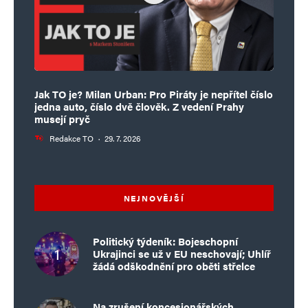
Jak TO je? Milan Urban: Pro Piráty je nepřítel číslo
jedna auto, číslo dvě člověk. Z vedení Prahy
musejí pryč
Redakce TO
·
29. 7. 2026
NEJNOVĚJŠÍ
Politický týdeník: Bojeschopní
Ukrajinci se už v EU neschovají; Uhlíř
žádá odškodnění pro oběti střelce
Na zrušení koncesionářských