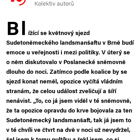
Kolektiv autorů
B
l
ížící se květnový sjezd
Sudetoněmeckého landsmanšaftu v Brně budí
emoce u veřejnosti i mezi politiky. V úterý se
o něm diskutovalo v Poslanecké sněmovně
dlouho do noci. Zatímco podle koalice by se
sjezd konat neměl, opozice vyčítá vládním
stranám, že celou událost zveličují a šíří
nenávist. „To, co já jsem viděl v té sněmovně,
že ta opozice opravdu do krve bojovala za ten
Sudetoněmecký landsmanšaft, tak já jsem to
v té chvíli ve čtvrt na dvě v noci už nevydržel,
šel jsem k tomu pultíku a řekl jsem, co si