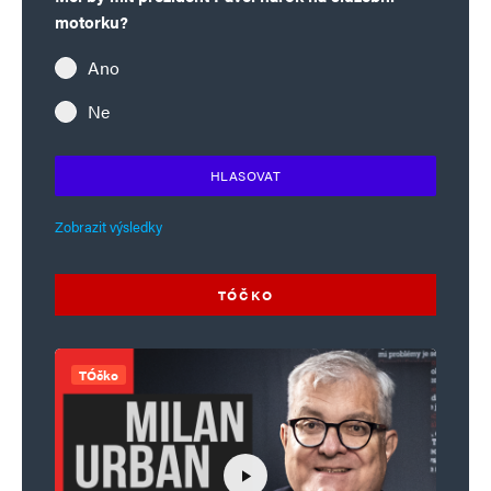
motorku?
Ano
Ne
HLASOVAT
Zobrazit výsledky
TÓČKO
TÓčko