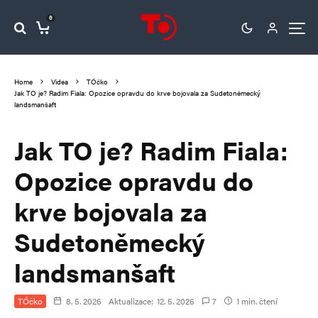
0
Home
Videa
TÓčko
Jak TO je? Radim Fiala: Opozice opravdu do krve bojovala za Sudetoněmecký
landsmanšaft
Jak TO je? Radim Fiala:
Opozice opravdu do
krve bojovala za
Sudetoněmecký
landsmanšaft
TÓčko
8. 5. 2026
Aktualizace:
12. 5. 2026
7
1 min. čtení