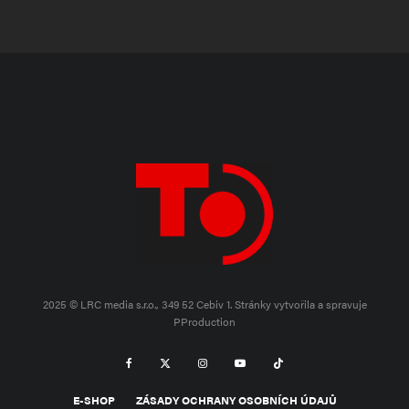
2025 © LRC media s.r.o., 349 52 Cebiv 1.
Stránky vytvořila a spravuje
PProduction
E-SHOP
ZÁSADY OCHRANY OSOBNÍCH ÚDAJŮ