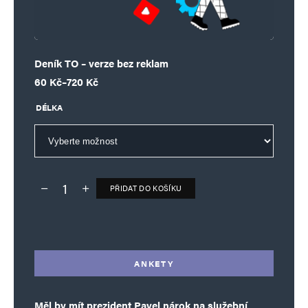
Deník TO – verze bez reklam
Rozpětí cen: 60 Kč až 720 Kč
60
Kč
–
720
Kč
DÉLKA
PŘIDAT DO KOŠÍKU
Deník TO – verze bez reklam množství
Alternative:
ANKETY
Měl by mít prezident Pavel nárok na služební