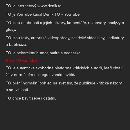
TO je internetový www.denik.to
TO je YouTube kanál Deník TO – YouTube
TO jsou osobnosti a jejich názory, komentáře, rozhovory, analýzy a
glosy.
TO jsou texty, autorské videopořady, satirické videoklipy, karikatury
a bublináže.
TO je nekorektní humor, satira a nadsázka.
Proč TO vzniklo?
TO je autentická svobodná platforma kritických autorů, kteří chtějí
žít v normálním nezregulovaném světě.
TO brání normální pohled na svět tím, že publikuje kritické názory
a souvislosti.
TO chce bavit sebe i ostatní.