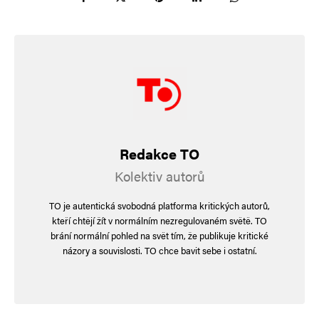
Informujte mě o nových příspěvcích e-mailem.
Alternative:
Redakce TO
Kolektiv autorů
TO je autentická svobodná platforma kritických autorů,
kteří chtějí žít v normálním nezregulovaném světě. TO
brání normální pohled na svět tím, že publikuje kritické
názory a souvislosti. TO chce bavit sebe i ostatní.