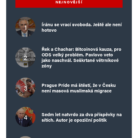
NEJNOVĚJŠÍ
Íránu se vrací svoboda. Ještě ale není
hotovo
Řek a Chachar: Bitcoinová kauza, pro
ODS velký problém. Pavlovo veto
jako naschvál. Seškrtané větrníkové
zóny
Prague Pride má štěstí, že v Česku
není masová muslimská migrace
Sedm let natvrdo za dva příspěvky na
sítích. Autor je opoziční politik