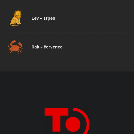
Lev – srpen
Rak – červenec