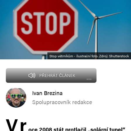
Stop větrníkům - ilustrační foto. Zdroj: Shutterstock
PŘEHRÁT ČLÁNEK
Ivan Brezina
Spolupracovník redakce
V
r
oce 2008 stát protlačil „solární tunel“