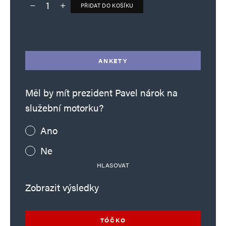
PŘIDAT DO KOŠÍKU
Deník TO – verze bez reklam množství
Alternative:
ANKETY
Měl by mít prezident Pavel nárok na
služební motorku?
Ano
Ne
HLASOVAT
Zobrazit výsledky
TÓČKO