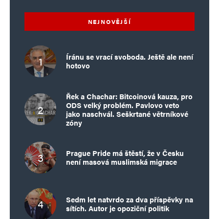
NEJNOVĚJŠÍ
Íránu se vrací svoboda. Ještě ale není
hotovo
Řek a Chachar: Bitcoinová kauza, pro
ODS velký problém. Pavlovo veto
jako naschvál. Seškrtané větrníkové
zóny
Prague Pride má štěstí, že v Česku
není masová muslimská migrace
Sedm let natvrdo za dva příspěvky na
sítích. Autor je opoziční politik