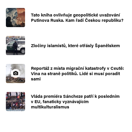
Tato kniha ovlivňuje geopolitické uvažování
Putinova Ruska. Kam řadí Českou republiku?
Zločiny islamistů, které otřásly Španělskem
Reportáž z místa migrační katastrofy v Ceutě:
Vina na straně politiků. Lidé si musí poradit
sami
Vláda premiéra Sáncheze patří k posledním
v EU, fanaticky vyznávajícím
multikulturalismus