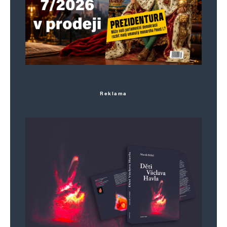
Napsat komentář
Vaše e-mailová adresa nebude zveřejněna.
Vyžadované informace jsou
označeny
*
Komentář
*
Reklama
Jméno
*