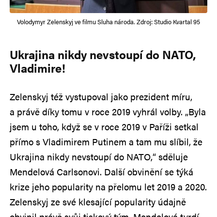
Volodymyr Zelenskyj ve filmu Sluha národa. Zdroj: Studio Kvartal 95
Ukrajina nikdy nevstoupí do NATO,
Vladimire!
Zelenskyj též vystupoval jako prezident míru,
a právě díky tomu v roce 2019 vyhrál volby. „Byla
jsem u toho, když se v roce 2019 v Paříži setkal
přímo s Vladimirem Putinem a tam mu slíbil, že
Ukrajina nikdy nevstoupí do NATO,“ sděluje
Mendelová Carlsonovi. Další obvinění se týká
krize jeho popularity na přelomu let 2019 a 2020.
Zelenskyj ze své klesající popularity údajně
obvinil právě svůj tiskový tým. Mendelová tvrdí,