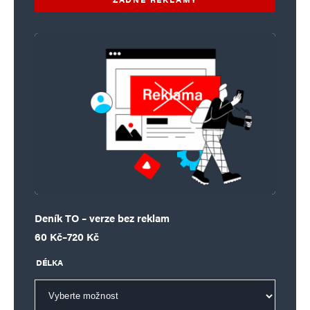
Deník TO – verze bez reklam
Rozpětí cen: 60 Kč až 720 Kč
60
Kč
–
720
Kč
DÉLKA