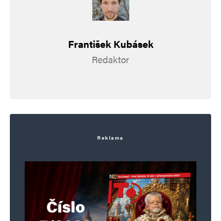
nejodpornější kurvy…
František Kubásek
Karel Poláček
Odpovědět
Redaktor
20. 5. 2026 (8:22)
Po Goebbelsových schopnostech byla vždycky
sháňka. U nás pochází jeden osvědčený
Goebbels z Kolína (nad Labem).
Reklama
V. Pelikán
Odpovědět
20. 5. 2026 (8:29)
Odporný článek plný nesmyslů a dezinformací…