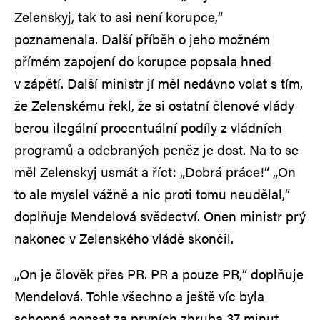
Zelenskyj, tak to asi není korupce,“
poznamenala. Další příběh o jeho možném
přímém zapojení do korupce popsala hned
v zápětí. Další ministr jí měl nedávno volat s tím,
že Zelenskému řekl, že si ostatní členové vlády
berou ilegální procentuální podíly z vládních
programů a odebraných peněz je dost. Na to se
měl Zelenskyj usmát a říct: „Dobrá práce!“ „On
to ale myslel vážně a nic proti tomu neudělal,“
doplňuje Mendelová svědectví. Onen ministr prý
nakonec v Zelenského vládě skončil.
„On je člověk přes PR. PR a pouze PR,“ doplňuje
Mendelová. Tohle všechno a ještě víc byla
schopná popsat za prvních zhruba 37 minut