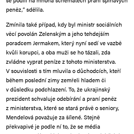
se podílí na mnoha schématech praní špinavých
peněz,“ sdělila.
Zmínila také případ, kdy byl ministr sociálních
věcí povolán Zelenským a jeho tehdejším
poradcem Jermakem, který nyní sedí ve vazbě
kvůli korupci, a oba muži se ho tázali, zda
zvládne vyprat peníze z tohoto ministerstva.
V souvislosti s tím mluvila o důchodcích, kteří
během poslední zimy zemřeli hladem či
v důsledku podchlazení. To, že ukrajinský
prezident schvaluje odebírání a praní peněz
z ministerstva, které se stará právě o seniory,
Mendelová považuje za šílené. Stejně
překvapivé je podle ní to, že se média