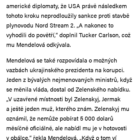
americké diplomaty, že USA právě následkem
tohoto kroku neprodloužily sankce proti stavbě
plynovodu Nord Stream 2. „A nakonec to
vyhodili do povětří,“ doplnil Tucker Carlson, což
mu Mendelová odkývala.
Mendelová se také rozpovídala o možných
vazbách ukrajinského prezidenta na korupci.
Jeden z bývalých nejmenovaných ministrů, když
se měnila vláda, dostal od Zelenského nabídku.
„V uzavřené místnosti byl Zelenskyj, Jermak
a ještě jeden muž, kterého znám. Zelenskyj mu
oznámil, že nemůže pobírat 5 000 dolarů
měsíčně oficiálně, ale nabídl mu je v hotovosti
v obálce,“ řekla Mendelová. „Když o tom ví