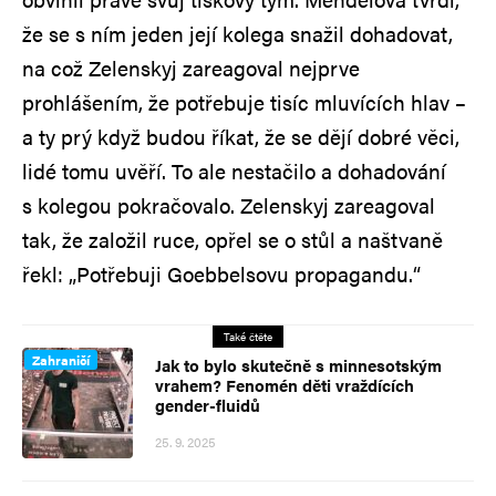
že se s ním jeden její kolega snažil dohadovat,
na což Zelenskyj zareagoval nejprve
prohlášením, že potřebuje tisíc mluvících hlav –
a ty prý když budou říkat, že se dějí dobré věci,
lidé tomu uvěří. To ale nestačilo a dohadování
s kolegou pokračovalo. Zelenskyj zareagoval
tak, že založil ruce, opřel se o stůl a naštvaně
řekl: „Potřebuji Goebbelsovu propagandu.“
Také čtěte
Zahraničí
Jak to bylo skutečně s minnesotským
vrahem? Fenomén děti vraždících
gender-fluidů
25. 9. 2025