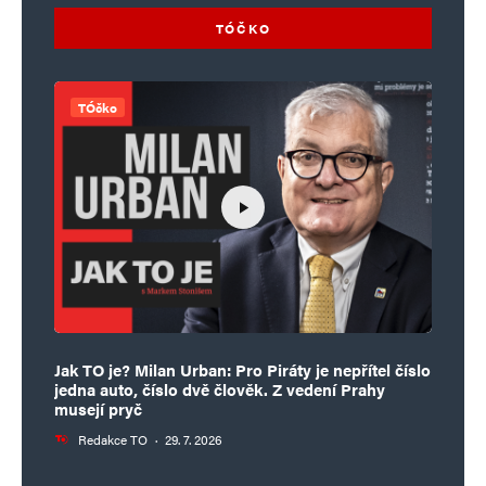
TÓČKO
TÓčko
Jak TO je? Milan Urban: Pro Piráty je nepřítel číslo
jedna auto, číslo dvě člověk. Z vedení Prahy
musejí pryč
Redakce TO
·
29. 7. 2026