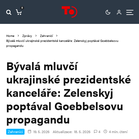
0
Home
Zprávy
Zahraničí
Bývalá mluvčí ukrajinské prezidentské kanceláře: Zelenskyj poptával Goebbelsovu
propagandu
Bývalá mluvčí
ukrajinské prezidentské
kanceláře: Zelenskyj
poptával Goebbelsovu
propagandu
Zahraničí
19. 5. 2026
Aktualizace:
18. 5. 2026
4
4 min. čtení