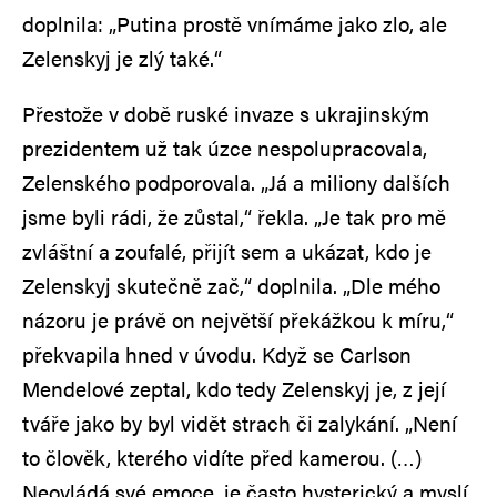
doplnila: „Putina prostě vnímáme jako zlo, ale
Zelenskyj je zlý také.“
Přestože v době ruské invaze s ukrajinským
prezidentem už tak úzce nespolupracovala,
Zelenského podporovala. „Já a miliony dalších
jsme byli rádi, že zůstal,“ řekla. „Je tak pro mě
zvláštní a zoufalé, přijít sem a ukázat, kdo je
Zelenskyj skutečně zač,“ doplnila. „Dle mého
názoru je právě on největší překážkou k míru,“
překvapila hned v úvodu. Když se Carlson
Mendelové zeptal, kdo tedy Zelenskyj je, z její
tváře jako by byl vidět strach či zalykání. „Není
to člověk, kterého vidíte před kamerou. (…)
Neovládá své emoce, je často hysterický a myslí