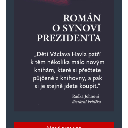
E-mail
*
Webová stránka
Uložit do prohlížeče jméno, e-mail a webovou stránku pro budoucí
komentáře.
Informujte mě o nových komentářích e-mailem.
Informujte mě o nových příspěvcích e-mailem.
Alternative:
ŽÁDNÉ REKLAMY