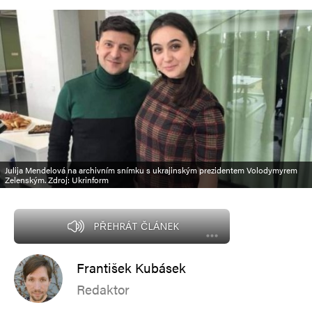
Julija Mendelová na archivním snímku s ukrajinským prezidentem Volodymyrem
Zelenským. Zdroj: Ukrinform
PŘEHRÁT ČLÁNEK
František Kubásek
Redaktor