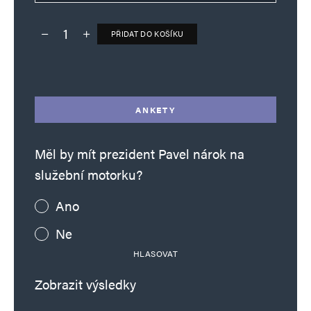
PŘIDAT DO KOŠÍKU
Deník TO – verze bez reklam množství
Alternative:
ANKETY
Měl by mít prezident Pavel nárok na
služební motorku?
Ano
Ne
HLASOVAT
Zobrazit výsledky