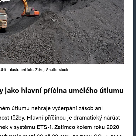
Uhlí – ilustrační foto. Zdroj: Shutterstock
y jako hlavní příčina umělého útlumu
sném útlumu nehraje vyčerpání zásob ani
st těžby. Hlavní příčinou je dramatický nárůst
nek v systému ETS-1. Zatímco kolem roku 2020