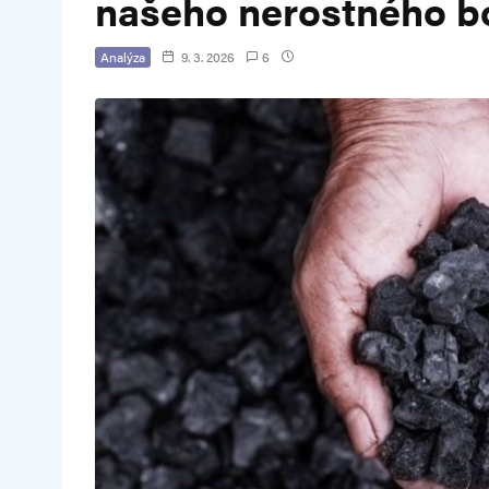
našeho nerostného bo
Analýza
9. 3. 2026
6