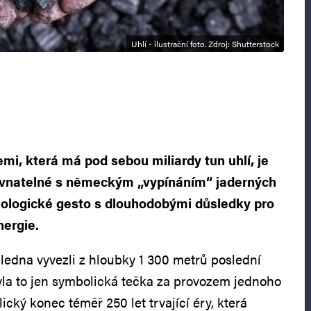
Uhlí - ilustrační foto. Zdroj: Shutterstock
emi, která má pod sebou miliardy tun uhlí, je
ovnatelné s německým „vypínáním“ jaderných
eologické gesto s dlouhodobými důsledky pro
nergie.
 ledna vyvezli z hloubky 1 300 metrů poslední
yla to jen symbolická tečka za provozem jednoho
ický konec téměř 250 let trvající éry, která