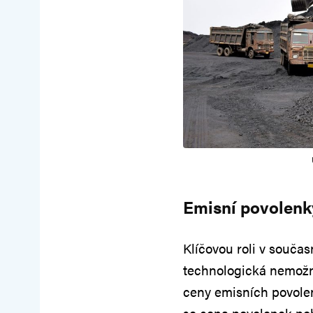
Emisní povolenk
Klíčovou roli v souča
technologická nemožno
ceny emisních povole