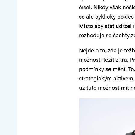
čísel. Nikdy však nešl
se ale cyklický pokles
Místo aby stát udržel 
rozhoduje se šachty za
Nejde o to, zda je tě
možnosti těžit zítra. P
podmínky se mění. To, 
strategickým aktivem.
už tuto možnost mít n