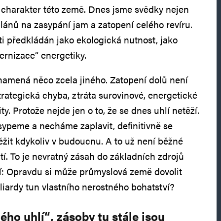
 charakter této země. Dnes jsme svědky nejen
plánů na zasypání jam a zatopení celého revíru.
ti předkládán jako ekologická nutnost, jako
ernizace“ energetiky.
namená něco zcela jiného. Zatopení dolů není
strategická chyba, ztráta surovinové, energetické
y. Protože nejde jen o to, že se dnes uhlí netěží.
ypeme a necháme zaplavit, definitivně se
ěžit kdykoliv v budoucnu. A to už není běžné
. To je nevratný zásah do základních zdrojů
ní: Opravdu si může průmyslová země dovolit
liardy tun vlastního nerostného bohatství?
ho uhlí“, zásoby tu stále jsou