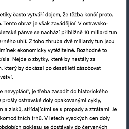
tiky často vytváří dojem, že těžba končí proto,
o. Tento obraz je však zavádějící. V ostravsko-
slezské pánve se nachází přibližně 10 miliard tun
rného uhlí. Z toho zhruba dvě miliardy tun jsou
mínek ekonomicky vytěžitelné. Rozhodně to
sla. Nejde o zbytky, které by nestály za
, který by dokázal po desetiletí zásobovat
větví.
 nevyplácí“, je třeba zasadit do historického
9 prošly ostravské doly opakovanými cykly,
a zisků, střídajícími se s propady a ztrátami. Je
t komoditních trhů. V letech vysokých cen doly
v obdobích poklesu se dostávaly do červených