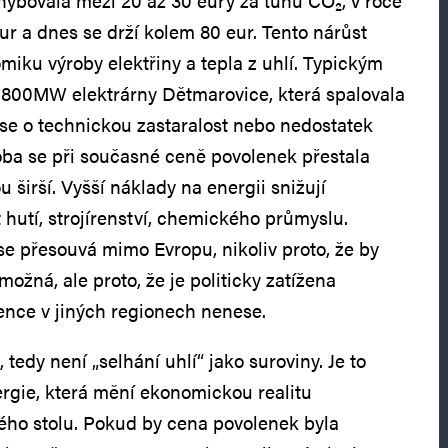
ybovala mezi 20 až 30 eury za tunu CO₂, v roce
ur a dnes se drží kolem 80 eur. Tento nárůst
iku výroby elektřiny a tepla z uhlí. Typickým
 800MW elektrárny Dětmarovice, která spalovala
 se o technickou zastaralost nebo nedostatek
ýroba se při současné ceně povolenek přestala
u širší. Vyšší náklady na energii snižují
utí, strojírenství, chemického průmyslu.
se přesouvá mimo Evropu, nikoliv proto, že by
ožná, ale proto, že je politicky zatížena
ence v jiných regionech nenese.
 tedy není „selhání uhlí“ jako suroviny. Je to
ergie, která mění ekonomickou realitu
ého stolu. Pokud by cena povolenek byla