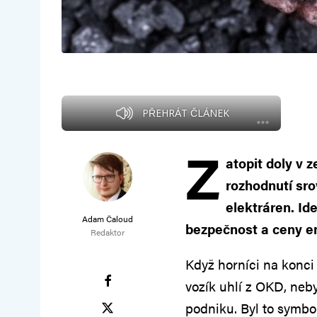
PŘEHRÁT ČLÁNEK
Z
atopit doly v z
rozhodnutí sr
elektráren. Id
Adam Čaloud
bezpečnost a ceny e
Redaktor
Když horníci na konci
vozík uhlí z OKD, neb
podniku. Byl to symbol