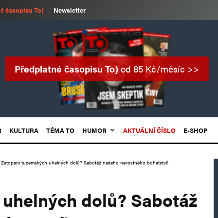
é časopisu To)
Newsletter
Předplatné časopisu To)
od 85 Kč/měsíc >>
R
KULTURA
TÉMA TO
HUMOR
AKTUÁLNÍ ČÍSLO
E-SHOP
Zatopení tuzemských uhelných dolů? Sabotáž našeho nerostného bohatství!
 uhelných dolů? Sabotáž