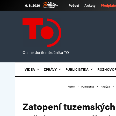
6. 8. 2026
Počasí
Ankety
Předplatn
Online deník měsíčníku TO
VIDEA
ZPRÁVY
PUBLICISTIKA
ROZHOVO
Home
Publicistika
Analýza
Zatopení tuzemských