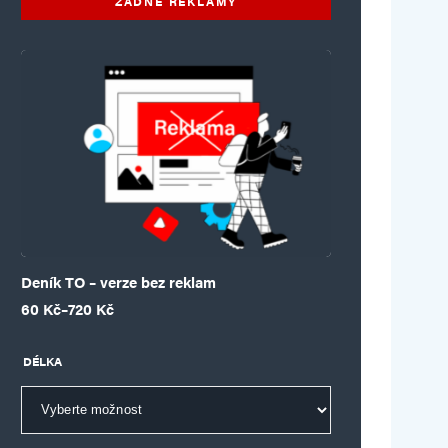
ŽÁDNÉ REKLAMY
Deník TO – verze bez reklam
Rozpětí cen: 60 Kč až 720 Kč
60
Kč
–
720
Kč
DÉLKA