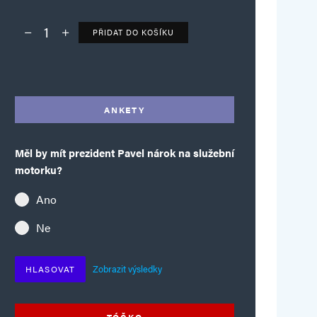
PŘIDAT DO KOŠÍKU
Deník TO – verze bez reklam množství
Alternative:
ANKETY
Měl by mít prezident Pavel nárok na služební
motorku?
Ano
Ne
Zobrazit výsledky
HLASOVAT
TÓČKO