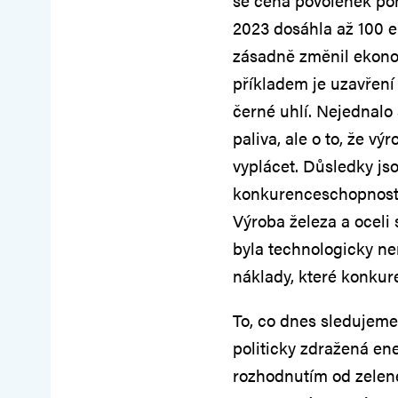
se cena povolenek poh
2023 dosáhla až 100 e
zásadně změnil ekonom
příkladem je uzavření
černé uhlí. Nejednalo
paliva, ale o to, že v
vyplácet. Důsledky jso
konkurenceschopnost h
Výroba železa a oceli 
byla technologicky nem
náklady, které konkur
To, co dnes sledujeme,
politicky zdražená en
rozhodnutím od zelen