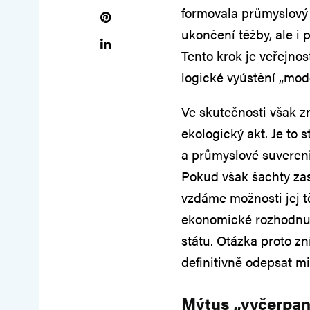
formovala průmyslový
ukončení těžby, ale i 
Tento krok je veřejnos
logické vyústění „mod
Ve skutečnosti však z
ekologický akt. Je to 
a průmyslové suverenit
Pokud však šachty zas
vzdáme možnosti jej t
ekonomické rozhodnutí
státu. Otázka proto z
definitivně odepsat mi
Mýtus „vyčerpané