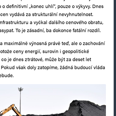
o o definitivní „konec uhlí“, pouze o výkyvy. Dnes
 cen vydává za strukturální nevyhnutelnost.
infrastrukturu a vyčkal dalšího cenového obratu,
sypat. To je zásadní, ba dokonce fatální rozdíl.
žba maximálně výnosná právě teď, ale o zachování
rotože ceny energií, surovin i geopolitické
co je dnes ztrátové, může být za deset let
 Pokud však doly zatopíme, žádná budoucí vláda
ebude.