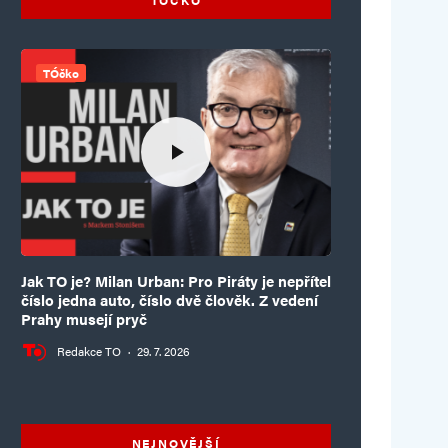
TÓčko
Jak TO je? Milan Urban: Pro Piráty je nepřítel
číslo jedna auto, číslo dvě člověk. Z vedení
Prahy musejí pryč
Redakce TO
·
29. 7. 2026
NEJNOVĚJŠÍ