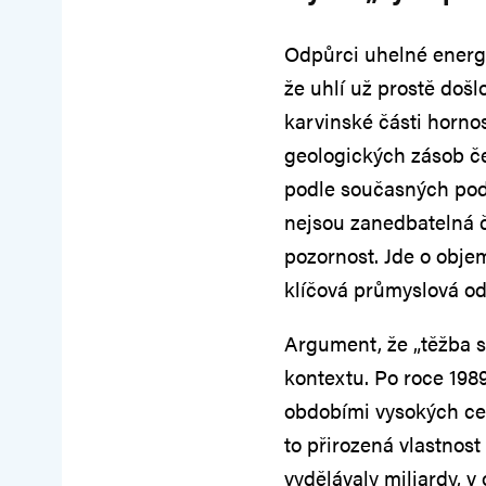
Odpůrci uhelné energe
že uhlí už prostě došl
karvinské části horno
geologických zásob če
podle současných pod
nejsou zanedbatelná čí
pozornost. Jde o objem
klíčová průmyslová od
Argument, že „těžba se
kontextu. Po roce 198
obdobími vysokých cen 
to přirozená vlastnos
vydělávaly miliardy, 