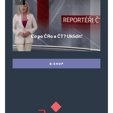
Islamistický teror v EU, 6. díl:
Mýty o Václavu Klausovi:
Vymíráme a politici lžou:
Islamistický teror v EU, 5. díl:
Brutální poprava 85letého
Pivo, jazz, hádky, loajalita
porodnost nezachrání
katolického kněze Jacquese
Pim Fortuyn: Muž, který se
Krvavé oslavy pádu Bastily
dotace, byty ani zkrácené
i humor. Jakl boří legendy
Co po ČRo a ČT? Uklidit!
o bývalém prezidentovi
nestihl stát premiérem
Hamela
úvazky
v Nice
E-SHOP