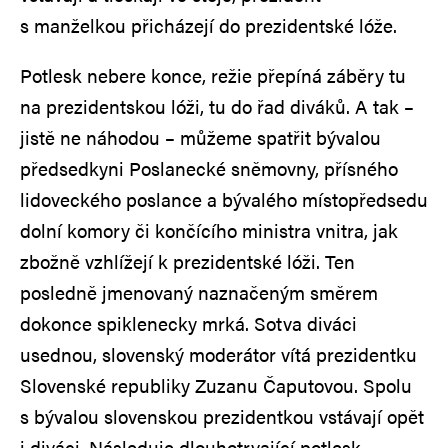
s manželkou přicházejí do prezidentské lóže.
Potlesk nebere konce, režie přepíná záběry tu
na prezidentskou lóži, tu do řad diváků. A tak –
jistě ne náhodou – můžeme spatřit bývalou
předsedkyni Poslanecké sněmovny, přísného
lidoveckého poslance a bývalého místopředsedu
dolní komory či končícího ministra vnitra, jak
zbožně vzhlížejí k prezidentské lóži. Ten
posledně jmenovaný naznačeným směrem
dokonce spiklenecky mrká. Sotva diváci
usednou, slovenský moderátor vítá prezidentku
Slovenské republiky Zuzanu Čaputovou. Spolu
s bývalou slovenskou prezidentkou vstávají opět
i diváci. Následuje dlouhotrvající potlesk.