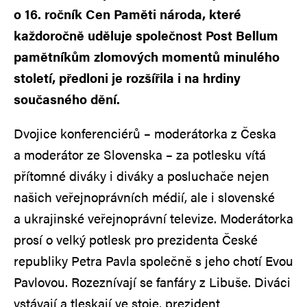
o 16. ročník Cen Paměti národa, které
každoročně uděluje společnost Post Bellum
pamětníkům zlomových momentů minulého
století, předloni je rozšířila i na hrdiny
současného dění.
Dvojice konferenciérů – moderátorka z Česka
a moderátor ze Slovenska – za potlesku vítá
přítomné diváky i diváky a posluchače nejen
našich veřejnoprávních médií, ale i slovenské
a ukrajinské veřejnoprávní televize. Moderátorka
prosí o velký potlesk pro prezidenta České
republiky Petra Pavla společně s jeho chotí Evou
Pavlovou. Rozeznívají se fanfáry z Libuše. Diváci
vstávají a tleskají ve stoje, prezident