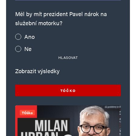
E-mail
*
Webová stránka
Měl by mít prezident Pavel nárok na
služební motorku?
Uložit do prohlížeče jméno, e-mail a webovou stránku pro budoucí
komentáře.
Ano
Ne
Informujte mě o nových komentářích e-mailem.
HLASOVAT
Informujte mě o nových příspěvcích e-mailem.
Zobrazit výsledky
Alternative:
TÓČKO
TÓčko