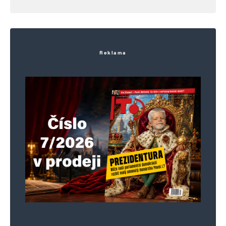
Lejnové, statečnému nezkorumpovanému
nezfetovanému Zelenskému?
Reklama
Poetik
Odpovědět
21. 11. 2025 (13:32)
Co Poetik řekne,
to nech laskavě na něm,
v jednom máš ale pravdu,
bude to něco s hajzlem.
Vysvětlím to americky,
you’re full of shit,
René a Robo ruské filcky,
místo pusy řiť.