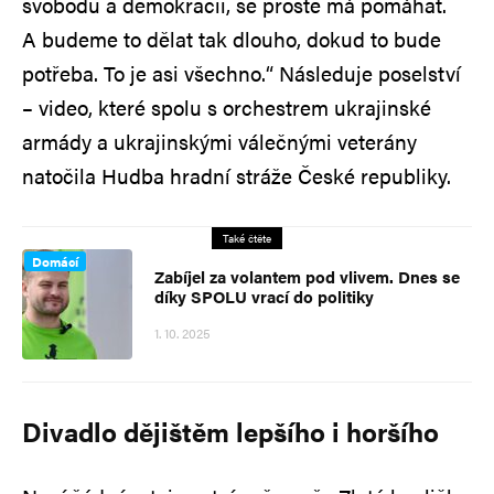
svobodu a demokracii, se prostě má pomáhat.
A budeme to dělat tak dlouho, dokud to bude
potřeba. To je asi všechno.“ Následuje poselství
– video, které spolu s orchestrem ukrajinské
armády a ukrajinskými válečnými veterány
natočila Hudba hradní stráže České republiky.
Také čtěte
Domácí
Zabíjel za volantem pod vlivem. Dnes se
díky SPOLU vrací do politiky
1. 10. 2025
Divadlo dějištěm lepšího i horšího