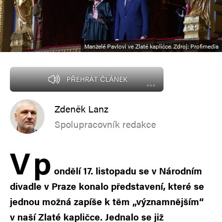
Manželé Pavlovi ve Zlaté kapličce. Zdroj: Profimedia
PŘEHRÁT ČLÁNEK
Zdeněk Lanz
Spolupracovník redakce
V
p
ondělí 17. listopadu se v Národním
divadle v Praze konalo představení, které se
jednou možná zapíše k těm „významnějším“
v naší Zlaté kapličce. Jednalo se již