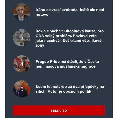
Íránu se vrací svoboda. Ještě ale není
hotovo
Řek a Chachar: Bitcoinová kauza, pro
ODS velký problém. Pavlovo veto
jako naschvál. Seškrtané větrníkové
zóny
Prague Pride má štěstí, že v Česku
není masová muslimská migrace
Sedm let natvrdo za dva příspěvky na
sítích. Autor je opoziční politik
TÉMA TO