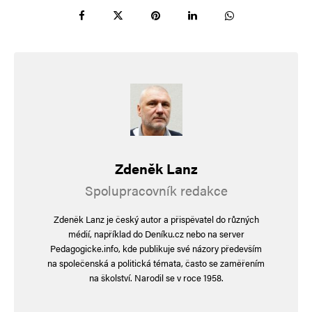
Pro objektivní a nezávislé informace zase
nutno sledovat zahraniční vysílačky a weby.
Poetik by řekl: Je to v hajzlu.
Myšleno v tom zlatém WC Zelenského
parťáka Timura Mindiče, který statečně
a přímo příkladně uprchl před spravedlností.
Zdeněk Lanz
Nepřispěl jsem na pohřbu Dany Drábové na
rakety na zabíjení Russsáků.
Spolupracovník redakce
Koukejte, vaše peníze v hajzku, doslova, ve
Zdeněk Lanz je český autor a přispěvatel do různých
zlatém WC hodného pana Mindiče a hodné
médií, například do Deníku.cz nebo na server
Pedagogicke.info, kde publikuje své názory především
EU.
na společenská a politická témata, často se zaměřením
Kdo ještě věří hodné EU, poctivému lídru
na školství. Narodil se v roce 1958.
Fialenkovi, moudrému vedení Uršuly