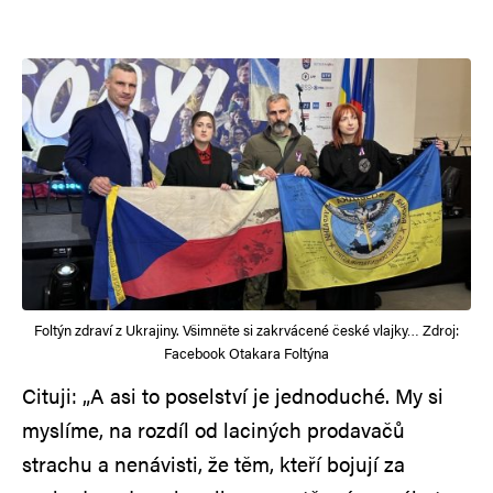
Foltýn zdraví z Ukrajiny. Všimněte si zakrvácené české vlajky… Zdroj:
Facebook Otakara Foltýna
Cituji: „A asi to poselství je jednoduché. My si
myslíme, na rozdíl od laciných prodavačů
strachu a nenávisti, že těm, kteří bojují za