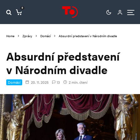
0
Home
Zprávy
Domácí
Absurdní představení v Národním divadle
Absurdní představení
v Národním divadle
Domácí
20. 11. 2025
13
2 min. čtení