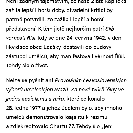
Není žádným tajemstvím, že naše Zlatá kaplička
zažila lepší i horší doby, divadelní kritici by
patrně potvrdili, že zažila i lepší a horší
představení. K těm jistě nejhorším patří
Slib
věrnosti Říši
, kdy se dne 24. června 1942, v den
likvidace obce Ležáky, dostavili do budovy
zástupci umělců, aby manifestovali věrnost Říši.
Tehdy šlo o život.
Nelze se pyšnit ani
Provoláním československých
výborů uměleckých svazů: Za nové tvůrčí činy ve
jménu socialismu a míru
, které se konalo
28. ledna 1977 a jehož účelem bylo, aby mnoho
umělců demonstrovalo loajalitu k režimu
a zdiskreditovalo Chartu 77. Tehdy šlo „jen“