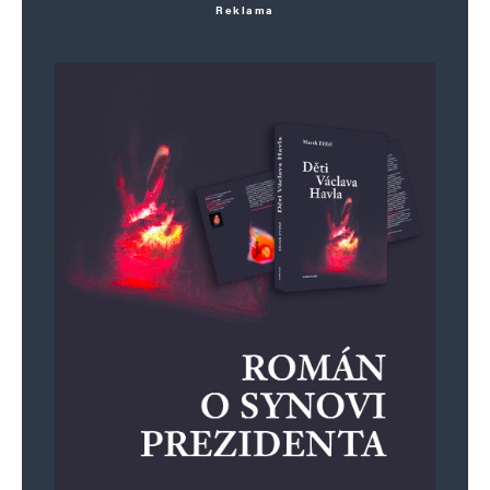
Reklama
Co výdech to prd,
co slovo to hovno,
ksicht jako zmrd,
operovat nemožno.
Co věta to průjem,
co projev to žumpa,
půjčit si na nájem,
hovnocucu se ucpala pumpa.
Nejde tím hnojit,
všechno plesniví,
kráva nechce dojit,
nikdo se nediví.