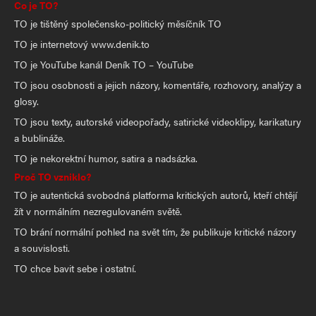
Co je TO?
TO je tištěný společensko-politický měsíčník TO
TO je internetový www.denik.to
TO je YouTube kanál Deník TO – YouTube
TO jsou osobnosti a jejich názory, komentáře, rozhovory, analýzy a
glosy.
TO jsou texty, autorské videopořady, satirické videoklipy, karikatury
a bublináže.
TO je nekorektní humor, satira a nadsázka.
Proč TO vzniklo?
TO je autentická svobodná platforma kritických autorů, kteří chtějí
žít v normálním nezregulovaném světě.
TO brání normální pohled na svět tím, že publikuje kritické názory
a souvislosti.
TO chce bavit sebe i ostatní.