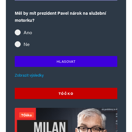
Měl by mít prezident Pavel nárok na služební
motorku?
Ano
Ne
HLASOVAT
Zobrazit výsledky
TÓČKO
TÓčko