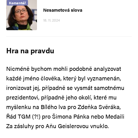
Komentář
Nesametová slova
18. 11. 2024
Hra na pravdu
Nicméně bychom mohli podobně analyzovat
každé jméno člověka, který byl vyznamenán,
ironizovat jej, případně se vysmát samotnému
prezidentovi, případně jeho okolí, které mu
myšlenku na Bílého lva pro Zdeňka Svěráka,
Řád TGM (?!) pro Šimona Pánka nebo Medaili
Za zásluhy pro Aňu Geislerovou vnuklo.