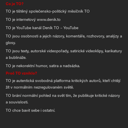
Co je TO?
TO je tištěný společensko-politický měsíčník TO
TO je internetový www.denik.to
TO je YouTube kanál Deník TO – YouTube
TO jsou osobnosti a jejich názory, komentáře, rozhovory, analýzy a
glosy.
TO jsou texty, autorské videopořady, satirické videoklipy, karikatury
a bublináže.
TO je nekorektní humor, satira a nadsázka.
Proč TO vzniklo?
TO je autentická svobodná platforma kritických autorů, kteří chtějí
žít v normálním nezregulovaném světě.
TO brání normální pohled na svět tím, že publikuje kritické názory
a souvislosti.
TO chce bavit sebe i ostatní.