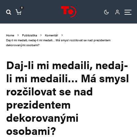
0
Home
Publicistika
Komentář
Daj-li mi medaili, nedaj-li mi medaili… Má smysl rozčilovat se nad prezidentem
dekorovanými osobami?
Daj-li mi medaili, nedaj-
li mi medaili… Má smysl
rozčilovat se nad
prezidentem
dekorovanými
osobami?