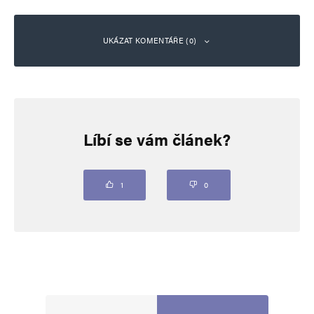
UKÁZAT KOMENTÁŘE (0)
Napsat komentář
Líbí se vám článek?
Vaše e-mailová adresa nebude zveřejněna.
Vyžadované informace jsou
označeny
*
Komentář
*
1
0