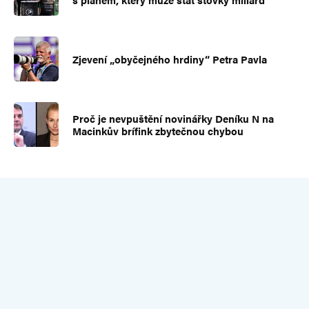
Zjevení „obyčejného hrdiny“ Petra Pavla
Proč je nevpuštění novinářky Deníku N na
Macinkův brífink zbytečnou chybou