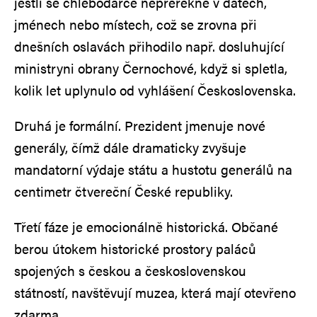
jestli se chlebodárce nepřeřekne v datech,
jménech nebo místech, což se zrovna při
dnešních oslavách přihodilo např. dosluhující
ministryni obrany Černochové, když si spletla,
kolik let uplynulo od vyhlášení Československa.
Druhá je formální. Prezident jmenuje nové
generály, čímž dále dramaticky zvyšuje
mandatorní výdaje státu a hustotu generálů na
centimetr čtvereční České republiky.
Třetí fáze je emocionálně historická. Občané
berou útokem historické prostory paláců
spojených s českou a československou
státností, navštěvují muzea, která mají otevřeno
zdarma.