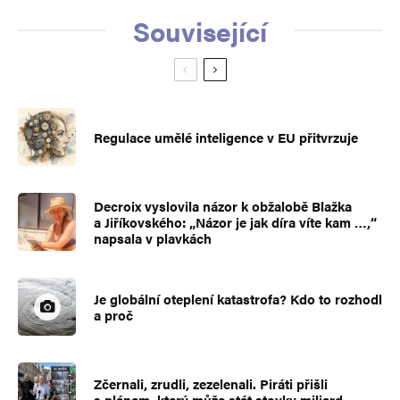
Související
Regulace umělé inteligence v EU přitvrzuje
Decroix vyslovila názor k obžalobě Blažka
a Jiříkovského: „Názor je jak díra víte kam …,“
napsala v plavkách
Je globální oteplení katastrofa? Kdo to rozhodl
a proč
Zčernali, zrudli, zezelenali. Piráti přišli
s plánem, který může stát stovky miliard