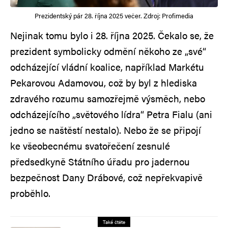
Prezidentský pár 28. října 2025 večer. Zdroj: Profimedia
Nejinak tomu bylo i 28. října 2025. Čekalo se, že
prezident symbolicky odmění někoho ze „své“
odcházející vládní koalice, například Markétu
Pekarovou Adamovou, což by byl z hlediska
zdravého rozumu samozřejmě výsměch, nebo
odcházejícího „světového lídra“ Petra Fialu (ani
jedno se naštěstí nestalo). Nebo že se připojí
ke všeobecnému svatořečení zesnulé
předsedkyně Státního úřadu pro jadernou
bezpečnost Dany Drábové, což nepřekvapivě
proběhlo.
Také čtěte