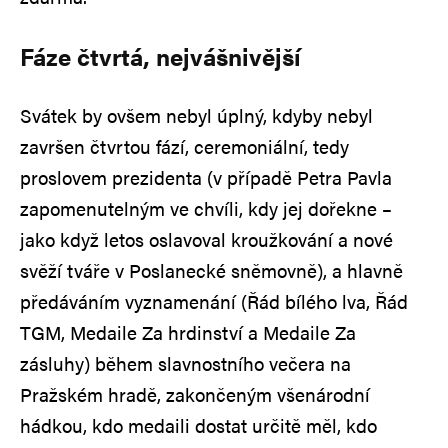
Fáze čtvrtá, nejvášnivější
Svátek by ovšem nebyl úplný, kdyby nebyl
završen čtvrtou fází, ceremoniální, tedy
proslovem prezidenta (v případě Petra Pavla
zapomenutelným ve chvíli, kdy jej dořekne –
jako když letos oslavoval kroužkování a nové
svěží tváře v Poslanecké sněmovně), a hlavně
předáváním vyznamenání (Řád bílého lva, Řád
TGM, Medaile Za hrdinství a Medaile Za
zásluhy) během slavnostního večera na
Pražském hradě, zakončeným všenárodní
hádkou, kdo medaili dostat určitě měl, kdo