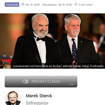
Komentář
28. 10. 2025
Aktualizace:
29. 10. 2025
2 min. čtení
Vyznamenání od Petra Pavla se dočkal i Zdeněk Svěrák. Zdroj: Profimedia
PŘEHRÁT ČLÁNEK
Marek Stoniš
Šéfredaktor