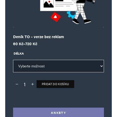
Deník TO – verze bez reklam
Rozpětí cen: 60 Kč až 720 Kč
60
Kč
–
720
Kč
DÉLKA
PŘIDAT DO KOŠÍKU
Deník TO – verze bez reklam množství
Alternative:
ANKETY