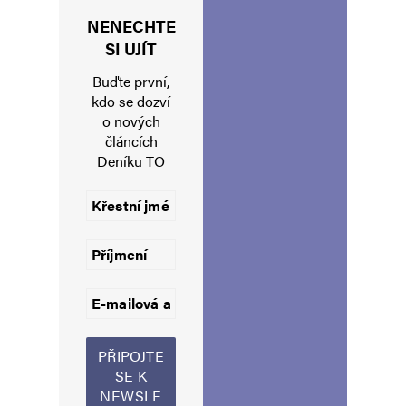
NENECHTE
Jméno
*
SI UJÍT
Buďte první,
kdo se dozví
o nových
E-mail
*
Webová stránka
článcích
Deníku TO
Uložit do prohlížeče jméno, e-mail a webovou stránku pro budoucí
komentáře.
Informujte mě o nových komentářích e-mailem.
Informujte mě o nových příspěvcích e-mailem.
Alternative: