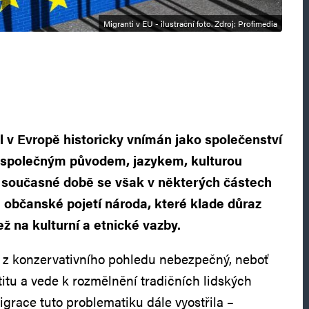
Migranti v EU - ilustrační foto. Zdroj: Profimedia
l v Evropě historicky vnímán jako společenství
h společným původem, jazykem, kulturou
V současné době se však v některých částech
 občanské pojetí národa, které klade důraz
ž na kulturní a etnické vazby.
k z konzervativního pohledu nebezpečný, neboť
titu a vede k rozmělnění tradičních lidských
igrace tuto problematiku dále vyostřila –