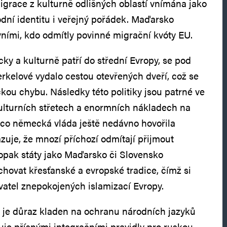
migrace z kulturně odlišných oblastí vnímána jako
dní identitu i veřejný pořádek. Maďarsko
vními, kdo odmítly povinné migrační kvóty EU.
ky a kulturně patří do střední Evropy, se pod
kelové vydalo cestou otevřených dveří, což se
kou chybu. Následky této politiky jsou patrné ve
kulturních střetech a enormních nákladech na
mco německá vláda ještě nedávno hovořila
kazuje, že mnozí příchozí odmítají přijmout
pak státy jako Maďarsko či Slovensko
chovat křesťanské a evropské tradice, čímž si
vatel znepokojených islamizací Evropy.
 je důraz kladen na ochranu národních jazyků
vuje přísnými integračními pravidly pro ruskou