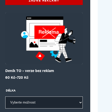
ŽÁDNÉ REKLAMY
Deník TO – verze bez reklam
Rozpětí cen: 60 Kč až 720 Kč
60
Kč
–
720
Kč
DÉLKA