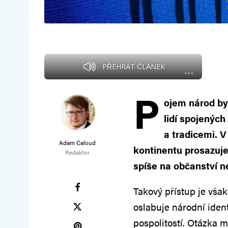
PŘEHRÁT ČLÁNEK
P
ojem národ by
lidí spojenýc
a tradicemi. 
Adam Čaloud
kontinentu prosazuje
Redaktor
spíše na občanství ne
Takový přístup je vša
oslabuje národní iden
pospolitostí. Otázka m