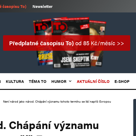
é časopisu To)
Newsletter
Předplatné časopisu To)
od 85 Kč/měsíc >>
R
KULTURA
TÉMA TO
HUMOR
AKTUÁLNÍ ČÍSLO
E-SHOP
Není národ jako národ. Chápání významu tohoto termínu se liší napříč Evropou
od. Chápání významu