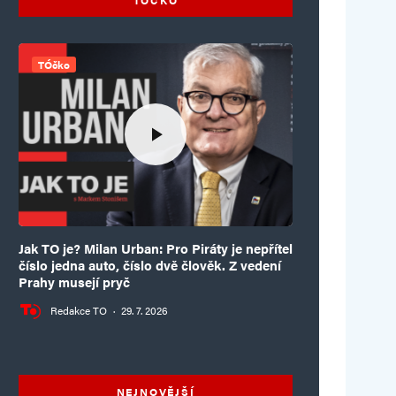
TÓčko
Jak TO je? Milan Urban: Pro Piráty je nepřítel
číslo jedna auto, číslo dvě člověk. Z vedení
Prahy musejí pryč
Redakce TO
·
29. 7. 2026
NEJNOVĚJŠÍ