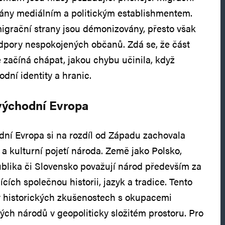
vány mediálním a politickým establishmentem.
migrační strany jsou démonizovány, přesto však
podpory nespokojených občanů. Zdá se, že část
 začíná chápat, jakou chybu učinila, když
dní identity a hranic.
ovýchodní Evropa
dní Evropa si na rozdíl od Západu zachovala
 a kulturní pojetí národa. Země jako Polsko,
blika či Slovensko považují národ především za
jících společnou historii, jazyk a tradice. Tento
v historických zkušenostech s okupacemi
ých národů v geopoliticky složitém prostoru. Pro