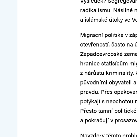
Výsledek? Segregované
radikalismu. Násilné
a islámské útoky ve Ve
Migrační politika v z
otevřeností, často na 
Západoevropské země 
hranice statisícům mi
z nárůstu kriminality,
původními obyvateli a
pravdu. Přes opakovan
potýkají s neochotou
Přesto tamní politick
a pokračují v prosazo
Navzdory těmto problé