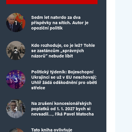
Sedm let natvrdo za dva
příspěvky na sítích. Autor je
opoziční politik
Kdo rozhoduje, co je lež? Tohle
se zastáncům „správných
názorů“ nebude líbit
Politický týdeník: Bojeschopní
Ukrajinci se už v EU neschovají;
Uhlíř žádá odškodnění pro oběti
střelce
Na zrušení koncesionářských
poplatků od 1. 1. 2027 bych si
nevsadil…, říká Pavel Matocha
Tato kniha ovlivňuje