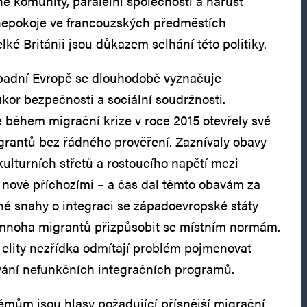
 komunity, paralelní společnosti a nárůst
 nepokoje ve francouzských předměstích
lké Británii jsou důkazem selhání této politiky.
ápadní Evropě se dlouhodobě vyznačuje
úkor bezpečnosti a sociální soudržnosti.
během migrační krize v roce 2015 otevřely své
grantů bez řádného prověření. Zaznívaly obavy
 kulturních střetů a rostoucího napětí mezi
 nově příchozími – a čas dal těmto obavám za
é snahy o integraci se západoevropské státy
 mnoha migrantů přizpůsobit se místním normám.
é elity nezřídka odmítají problém pojmenovat
vání nefunkčních integračních programů.
mům jsou hlasy požadující přísnější migrační