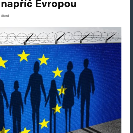
í napříč Evropou
 čtení