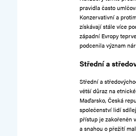
pravidla často umlčo
Konzervativní a proti
získávají stále více 
západní Evropy teprve
podcenila význam náro
Střední a střed
Střední a středovýcho
větší důraz na etnické
Maďarsko, Česká repu
společenství lidí sdíle
přístup je zakořeněn 
a snahou o přežití mal