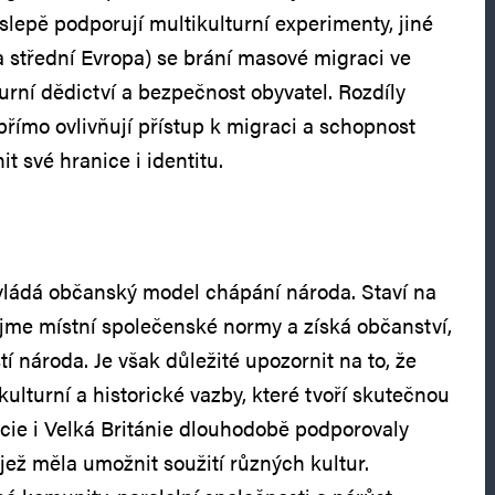
slepě podporují multikulturní experimenty, jiné
 střední Evropa) se brání masové migraci ve
urní dědictví a bezpečnost obyvatel. Rozdíly
přímo ovlivňují přístup k migraci a schopnost
t své hranice i identitu.
vládá občanský model chápání národa. Staví na
řijme místní společenské normy a získá občanství,
í národa. Je však důležité upozornit na to, že
kulturní a historické vazby, které tvoří skutečnou
cie i Velká Británie dlouhodobě podporovaly
, jež měla umožnit soužití různých kultur.