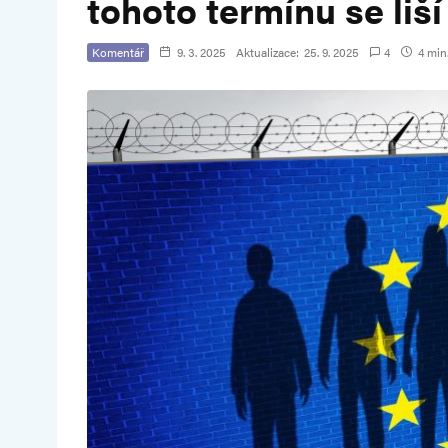
tohoto termínu se liš
Komentář
9. 3. 2025
Aktualizace:
25. 9. 2025
4
4 min.