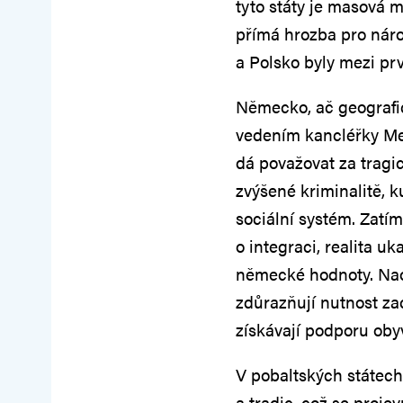
tyto státy je masová 
přímá hrozba pro náro
a Polsko byly mezi pr
Německo, ač geografic
vedením kancléřky Mer
dá považovat za tragic
zvýšené kriminalitě, 
sociální systém. Zatí
o integraci, realita u
německé hodnoty. Nao
zdůrazňují nutnost za
získávají podporu oby
V pobaltských státech
a tradic, což se proje