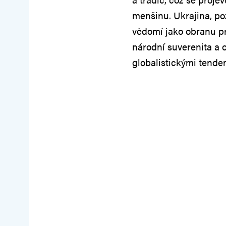
menšinu. Ukrajina, p
vědomí jako obranu pr
národní suverenita a o
globalistickými tende