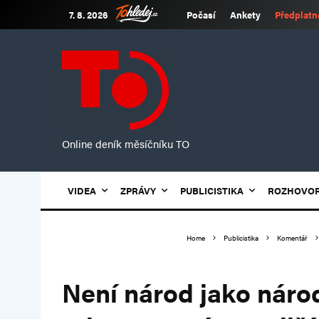
7. 8. 2026
Počasí
Ankety
Předplatn
Online deník měsíčníku TO
VIDEA
ZPRÁVY
PUBLICISTIKA
ROZHOVO
Home
Publicistika
Komentář
Není národ jako nár