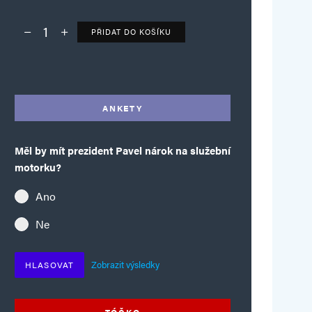
PŘIDAT DO KOŠÍKU
Deník TO – verze bez reklam množství
Alternative:
ANKETY
Měl by mít prezident Pavel nárok na služební
motorku?
Ano
Ne
Zobrazit výsledky
HLASOVAT
TÓČKO