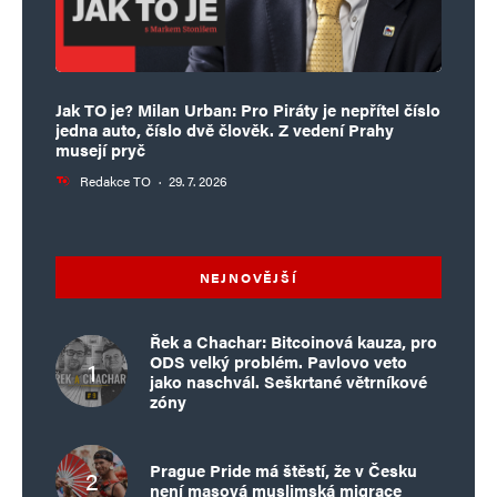
Jak TO je? Milan Urban: Pro Piráty je nepřítel číslo
jedna auto, číslo dvě člověk. Z vedení Prahy
musejí pryč
Redakce TO
·
29. 7. 2026
NEJNOVĚJŠÍ
Řek a Chachar: Bitcoinová kauza, pro
ODS velký problém. Pavlovo veto
jako naschvál. Seškrtané větrníkové
zóny
Prague Pride má štěstí, že v Česku
není masová muslimská migrace