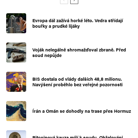
Evropa dál zažívá horké léto. Vedra střídají
bouřky a prudké lijáky
Voják nelegálně shromažďoval zbraně. Před
soud nepůjde
BIS dostala od vlády dalších 48,8 milionu.
Navýšení proběhlo bez veřejné pozornosti
Írán a Omán se dohodly na trase přes Hormuz
Bitcoinová kauza míří k soudu. Obžalováni