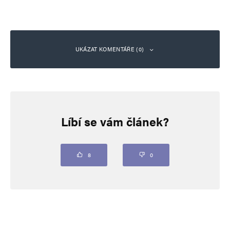
UKÁZAT KOMENTÁŘE (0)
Napsat komentář
Líbí se vám článek?
Vaše e-mailová adresa nebude zveřejněna.
Vyžadované informace jsou
označeny
*
Komentář
*
8
0