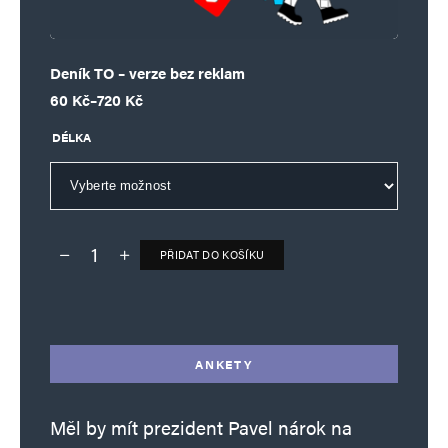
Deník TO – verze bez reklam
Rozpětí cen: 60 Kč až 720 Kč
60
Kč
–
720
Kč
DÉLKA
PŘIDAT DO KOŠÍKU
Deník TO – verze bez reklam množství
Alternative:
ANKETY
Měl by mít prezident Pavel nárok na