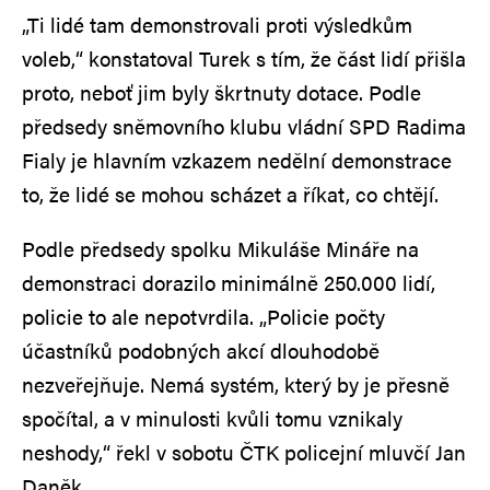
„Ti lidé tam demonstrovali proti výsledkům
voleb,“ konstatoval Turek s tím, že část lidí přišla
proto, neboť jim byly škrtnuty dotace. Podle
předsedy sněmovního klubu vládní SPD Radima
Fialy je hlavním vzkazem nedělní demonstrace
to, že lidé se mohou scházet a říkat, co chtějí.
Podle předsedy spolku Mikuláše Mináře na
demonstraci dorazilo minimálně 250.000 lidí,
policie to ale nepotvrdila. „Policie počty
účastníků podobných akcí dlouhodobě
nezveřejňuje. Nemá systém, který by je přesně
spočítal, a v minulosti kvůli tomu vznikaly
neshody,“ řekl v sobotu ČTK policejní mluvčí Jan
Daněk.