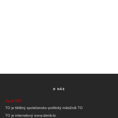
O NÁS
Co je TO?
TO je tištěný společensko-politický měsíčník TO
TO je internetový www.denik.to