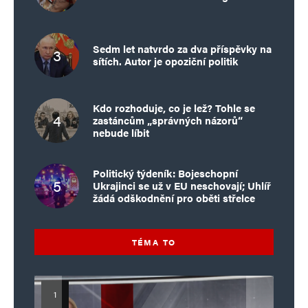
Sedm let natvrdo za dva příspěvky na
sítích. Autor je opoziční politik
Kdo rozhoduje, co je lež? Tohle se
zastáncům „správných názorů“
nebude líbit
Politický týdeník: Bojeschopní
Ukrajinci se už v EU neschovají; Uhlíř
žádá odškodnění pro oběti střelce
TÉMA TO