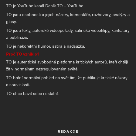
TO je YouTube kanál Deník TO – YouTube
TO jsou osobnosti a jejich názory, komentáře, rozhovory, analýzy a
glosy.
TO jsou texty, autorské videopořady, satirické videoklipy, karikatury
a bublináže.
TO je nekorektní humor, satira a nadsázka.
Proč TO vzniklo?
TO je autentická svobodná platforma kritických autorů, kteří chtějí
žít v normálním nezregulovaném světě.
TO brání normální pohled na svět tím, že publikuje kritické názory
a souvislosti.
TO chce bavit sebe i ostatní.
REDAKCE