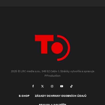
2025 © LRC media s.r.o., 349 52 Cebiv 1.
Stránky vytvořila a spravuje
PProduction
E-SHOP
ZÁSADY OCHRANY OSOBNÍCH ÚDAJŮ
PRAVIDLA SOUTĚŽE