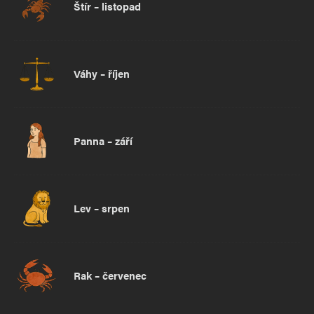
Štír – listopad
Váhy – říjen
Panna – září
Lev – srpen
Rak – červenec