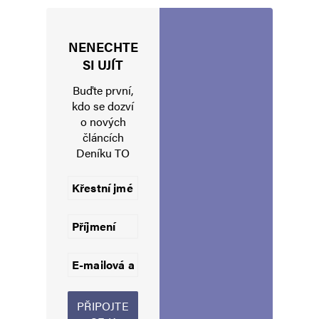
NENECHTE
Jméno
*
SI UJÍT
Buďte první,
kdo se dozví
o nových
E-mail
*
Webová stránka
článcích
Deníku TO
Uložit do prohlížeče jméno, e-mail a webovou stránku pro budoucí
komentáře.
Informujte mě o nových komentářích e-mailem.
Informujte mě o nových příspěvcích e-mailem.
Alternative: