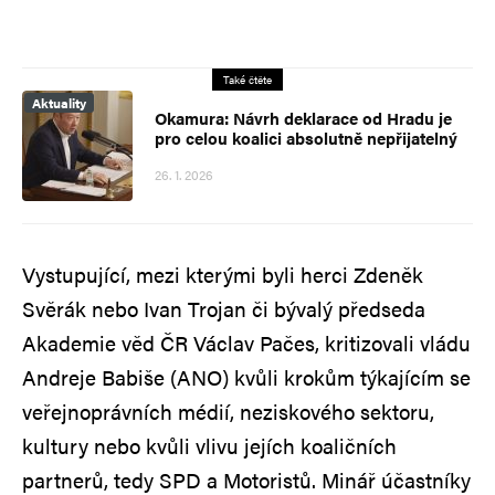
Také čtěte
Aktuality
Okamura: Návrh deklarace od Hradu je
pro celou koalici absolutně nepřijatelný
26. 1. 2026
Vystupující, mezi kterými byli herci Zdeněk
Svěrák nebo Ivan Trojan či bývalý předseda
Akademie věd ČR Václav Pačes, kritizovali vládu
Andreje Babiše (ANO) kvůli krokům týkajícím se
veřejnoprávních médií, neziskového sektoru,
kultury nebo kvůli vlivu jejích koaličních
partnerů, tedy SPD a Motoristů. Minář účastníky