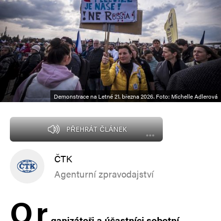
Demonstrace na Letné 21. března 2026. Foto: Michelle Adlerová
PŘEHRÁT ČLÁNEK
ČTK
Agenturní zpravodajství
O
r
ganizátoři a účastníci sobotní