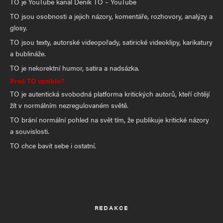
TO je YouTube kanál Deník TO – YouTube
TO jsou osobnosti a jejich názory, komentáře, rozhovory, analýzy a
glosy.
TO jsou texty, autorské videopořady, satirické videoklipy, karikatury
a bublináže.
TO je nekorektní humor, satira a nadsázka.
Proč TO vzniklo?
TO je autentická svobodná platforma kritických autorů, kteří chtějí
žít v normálním nezregulovaném světě.
TO brání normální pohled na svět tím, že publikuje kritické názory
a souvislosti.
TO chce bavit sebe i ostatní.
REDAKCE