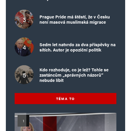
Prague Pride má štěstí, že v Česku
není masová muslimská migrace
Sedm let natvrdo za dva příspěvky na
sítích. Autor je opoziční politik
Kdo rozhoduje, co je lež? Tohle se
zastáncům „správných názorů“
nebude líbit
TÉMA TO