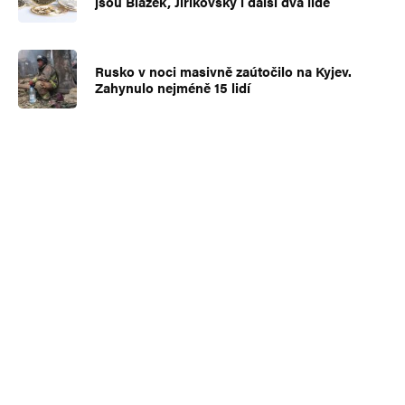
jsou Blažek, Jiřikovský i další dva lidé
Rusko v noci masivně zaútočilo na Kyjev.
Zahynulo nejméně 15 lidí