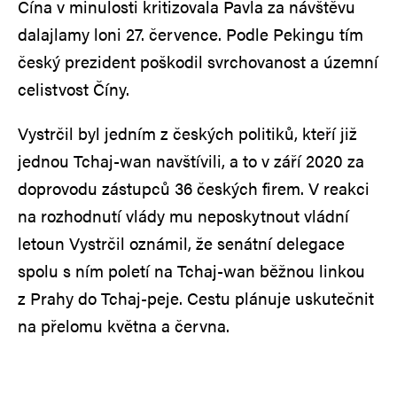
Čína v minulosti kritizovala Pavla za návštěvu
dalajlamy loni 27. července. Podle Pekingu tím
český prezident poškodil svrchovanost a územní
celistvost Číny.
Vystrčil byl jedním z českých politiků, kteří již
jednou Tchaj-wan navštívili, a to v září 2020 za
doprovodu zástupců 36 českých firem. V reakci
na rozhodnutí vlády mu neposkytnout vládní
letoun Vystrčil oznámil, že senátní delegace
spolu s ním poletí na Tchaj-wan běžnou linkou
z Prahy do Tchaj-peje. Cestu plánuje uskutečnit
na přelomu května a června.