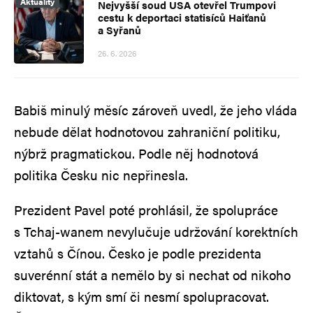
Aktuality
Nejvyšší soud USA otevřel Trumpovi
cestu k deportaci statisíců Haiťanů
a Syřanů
26. 6. 2026
Babiš minulý měsíc zároveň uvedl, že jeho vláda
nebude dělat hodnotovou zahraniční politiku,
nýbrž pragmatickou. Podle něj hodnotová
politika Česku nic nepřinesla.
Prezident Pavel poté prohlásil, že spolupráce
s Tchaj-wanem nevylučuje udržování korektních
vztahů s Čínou. Česko je podle prezidenta
suverénní stát a nemělo by si nechat od nikoho
diktovat, s kým smí či nesmí spolupracovat.