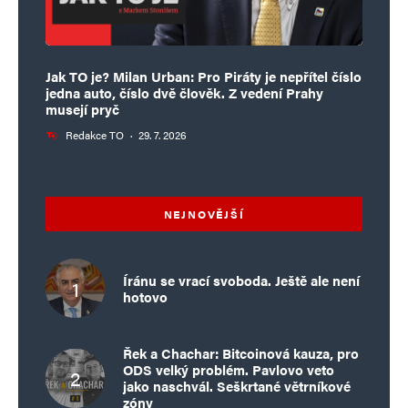
Jak TO je? Milan Urban: Pro Piráty je nepřítel číslo
jedna auto, číslo dvě člověk. Z vedení Prahy
musejí pryč
Redakce TO
·
29. 7. 2026
NEJNOVĚJŠÍ
Íránu se vrací svoboda. Ještě ale není
hotovo
Řek a Chachar: Bitcoinová kauza, pro
ODS velký problém. Pavlovo veto
jako naschvál. Seškrtané větrníkové
zóny