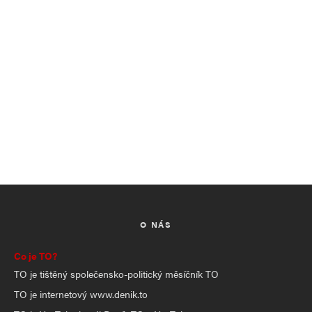
O NÁS
Co je TO?
TO je tištěný společensko-politický měsíčník TO
TO je internetový www.denik.to