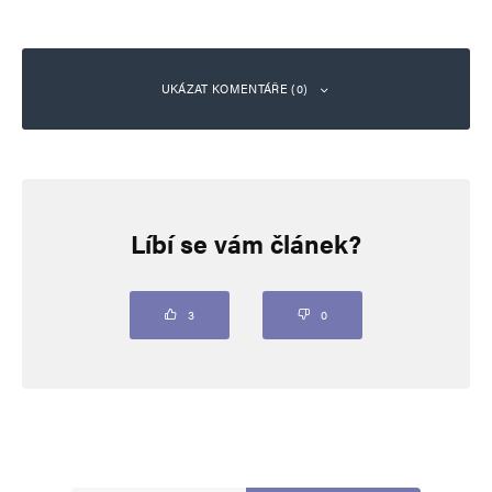
UKÁZAT KOMENTÁŘE (0)
Napsat komentář
Líbí se vám článek?
Vaše e-mailová adresa nebude zveřejněna.
Vyžadované informace jsou
označeny
*
Komentář
*
3
0