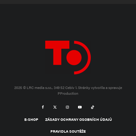
2025 © LRC media s.r.o., 349 52 Cebiv 1.
Stránky vytvořila a spravuje
PProduction
E-SHOP
ZÁSADY OCHRANY OSOBNÍCH ÚDAJŮ
PRAVIDLA SOUTĚŽE