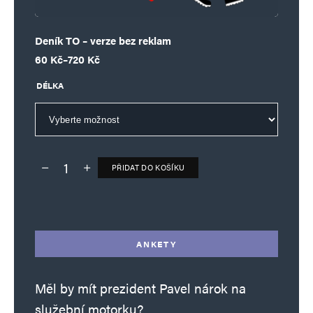
Deník TO – verze bez reklam
Rozpětí cen: 60 Kč až 720 Kč
60
Kč
–
720
Kč
DÉLKA
PŘIDAT DO KOŠÍKU
Deník TO – verze bez reklam množství
Alternative:
ANKETY
Měl by mít prezident Pavel nárok na
služební motorku?