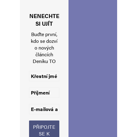
NENECHTE
Jméno
*
SI UJÍT
Buďte první,
kdo se dozví
o nových
E-mail
*
Webová stránka
článcích
Deníku TO
Uložit do prohlížeče jméno, e-mail a webovou stránku pro budoucí
komentáře.
Informujte mě o nových komentářích e-mailem.
Informujte mě o nových příspěvcích e-mailem.
Alternative: