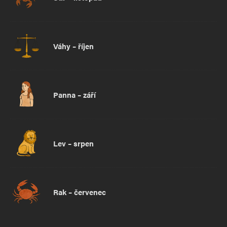
Váhy – říjen
Panna – září
Lev – srpen
Rak – červenec