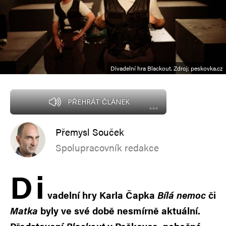
Divadelní hra Blackout. Zdroj: peskovka.cz
PŘEHRÁT ČLÁNEK
Přemysl Souček
Spolupracovník redakce
D
i
vadelní hry Karla Čapka
Bílá nemoc
či
Matka
byly ve své době nesmírně aktuální.