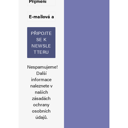
Informujte mě o nových komentářích e-mailem.
Informujte mě o nových příspěvcích e-mailem.
Alternative:
Nespamujeme!
Další
informace
naleznete v
našich
zásadách
ochrany
osobních
údajů
.