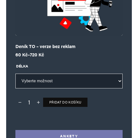
Deník TO – verze bez reklam
Rozpětí cen: 60 Kč až 720 Kč
60
Kč
–
720
Kč
DÉLKA
PŘIDAT DO KOŠÍKU
Deník TO – verze bez reklam množství
Alternative:
ANKETY