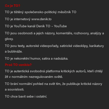
Co je TO?
TO je tištěný společensko-politický měsíčník TO
TO je internetový www.denik.to
TO je YouTube kanál Deník TO – YouTube
TO jsou osobnosti a jejich názory, komentáře, rozhovory, analýzy a
glosy.
TO jsou texty, autorské videopořady, satirické videoklipy, karikatury
a bublináže.
TO je nekorektní humor, satira a nadsázka.
Proč TO vzniklo?
TO je autentická svobodná platforma kritických autorů, kteří chtějí
žít v normálním nezregulovaném světě.
TO brání normální pohled na svět tím, že publikuje kritické názory
a souvislosti.
TO chce bavit sebe i ostatní.