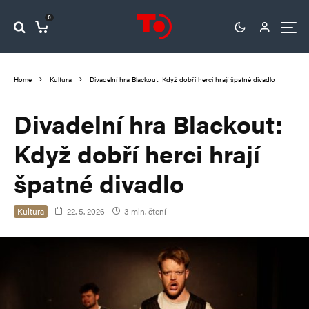
0
Home
Kultura
Divadelní hra Blackout: Když dobří herci hrají špatné divadlo
Divadelní hra Blackout:
Když dobří herci hrají
špatné divadlo
Kultura
22. 5. 2026
3 min. čtení