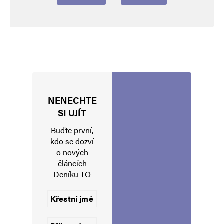
NENECHTE
Jméno
*
SI UJÍT
Buďte první,
kdo se dozví
o nových
E-mail
*
Webová stránka
článcích
Deníku TO
Uložit do prohlížeče jméno, e-mail a webovou stránku pro budoucí
komentáře.