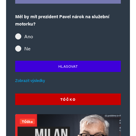
Měl by mít prezident Pavel nárok na služební
motorku?
Ano
Ne
HLASOVAT
Zobrazit výsledky
TÓČKO
TÓčko