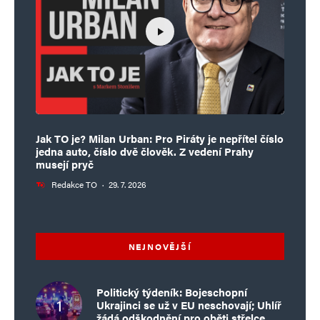
Jak TO je? Milan Urban: Pro Piráty je nepřítel číslo
jedna auto, číslo dvě člověk. Z vedení Prahy
musejí pryč
Redakce TO
·
29. 7. 2026
NEJNOVĚJŠÍ
Politický týdeník: Bojeschopní
Ukrajinci se už v EU neschovají; Uhlíř
žádá odškodnění pro oběti střelce