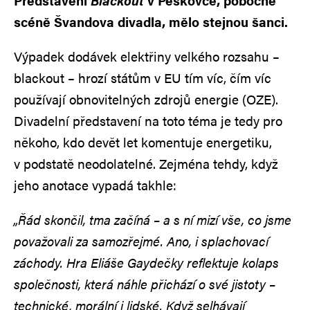
Představení
Blackout
v Peškovce, pobočné
scéně Švandova divadla, mělo stejnou šanci.
Výpadek dodávek elektřiny velkého rozsahu –
blackout – hrozí státům v EU tím víc, čím víc
používají obnovitelných zdrojů energie (OZE).
Divadelní představení na toto téma je tedy pro
někoho, kdo devět let komentuje energetiku,
v podstatě neodolatelné. Zejména tehdy, když
jeho anotace vypadá takhle:
„Řád skončil, tma začíná – a s ní mizí vše, co jsme
považovali za samozřejmé. Ano, i splachovací
záchody. Hra Eliáše Gaydečky reflektuje kolaps
společnosti, která náhle přichází o své jistoty –
technické, morální i lidské. Když selhávají