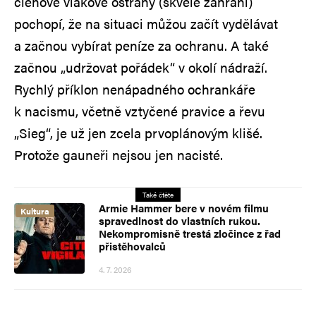
členové vlakové ostrahy (skvěle zahraní)
pochopí, že na situaci můžou začít vydělávat
a začnou vybírat peníze za ochranu. A také
začnou „udržovat pořádek“ v okolí nádraží.
Rychlý příklon nenápadného ochrankáře
k nacismu, včetně vztyčené pravice a řevu
„Sieg“, je už jen zcela prvoplánovým klišé.
Protože gauneři nejsou jen nacisté.
Také čtěte
Armie Hammer bere v novém filmu
Kultura
spravedlnost do vlastních rukou.
Nekompromisně trestá zločince z řad
přistěhovalců
4. 7. 2026