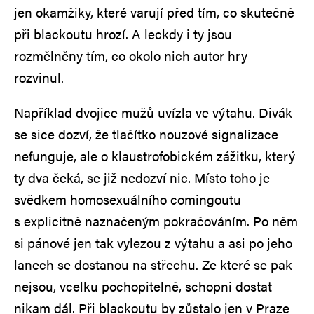
jen okamžiky, které varují před tím, co skutečně
při blackoutu hrozí. A leckdy i ty jsou
rozmělněny tím, co okolo nich autor hry
rozvinul.
Například dvojice mužů uvízla ve výtahu. Divák
se sice dozví, že tlačítko nouzové signalizace
nefunguje, ale o klaustrofobickém zážitku, který
ty dva čeká, se již nedozví nic. Místo toho je
svědkem homosexuálního comingoutu
s explicitně naznačeným pokračováním. Po něm
si pánové jen tak vylezou z výtahu a asi po jeho
lanech se dostanou na střechu. Ze které se pak
nejsou, vcelku pochopitelně, schopni dostat
nikam dál. Při blackoutu by zůstalo jen v Praze