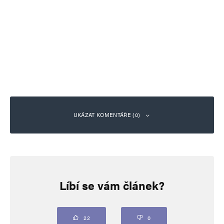
UKÁZAT KOMENTÁŘE (0)
Napsat komentář
Líbí se vám článek?
Vaše e-mailová adresa nebude zveřejněna.
Vyžadované informace jsou
označeny
*
Komentář
*
22
0