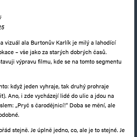
ý
25
a vizuál ala Burtonův Karlík je milý a lahodící
lokace – vše jako za starých dobrých časů.
stavuji výpravu filmu, kde se na tomto segmentu
nto: když jeden vyhraje, tak druhý prohraje
t). Ano, i zde vycházejí lidé do ulic a jdou na
slem: „Pryč s čarodějnicí!“ Doba se mění, ale
podobné.
ád stejně. Je úplně jedno, co, ale je to stejné. Je