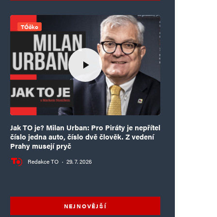
TÓčko
Jak TO je? Milan Urban: Pro Piráty je nepřítel
číslo jedna auto, číslo dvě člověk. Z vedení
Prahy musejí pryč
Redakce TO
·
29. 7. 2026
NEJNOVĚJŠÍ