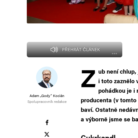
PŘEHRÁT ČLÁNEK
Z
ub není chlup,
i toto zaznělo
pohádkou je i 
Adam „Gody“ Kocián
producenta (v tomto
Spolupracovník redakce
baví. Ostatně nedávn
a výborně jsme se ba
Cukrkandl