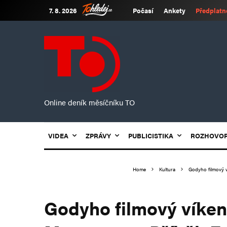
7. 8. 2026
Počasí
Ankety
Předplatn
Online deník měsíčníku TO
VIDEA
ZPRÁVY
PUBLICISTIKA
ROZHOVO
Home
Kultura
Godyho filmový 
Godyho filmový víken