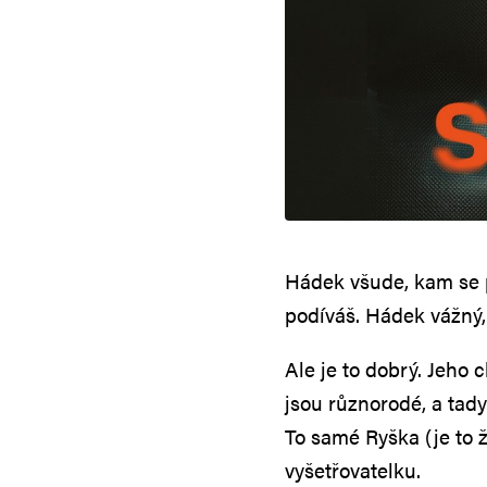
Hádek všude, kam se p
podíváš. Hádek vážný,
Ale je to dobrý. Jeho 
jsou různorodé, a tad
To samé Ryška (je to ž
vyšetřovatelku.