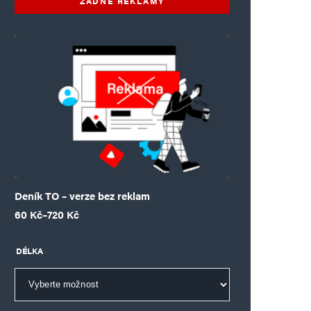
ŽÁDNÉ REKLAMY
Deník TO – verze bez reklam
Rozpětí cen: 60 Kč až 720 Kč
60
Kč
–
720
Kč
DÉLKA