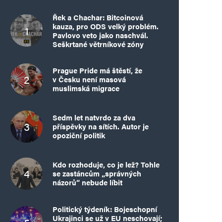
Řek a Chachar: Bitcoinová
kauza, pro ODS velký problém.
Pavlovo veto jako naschvál.
Seškrtané větrníkové zóny
Prague Pride má štěstí, že
v Česku není masová
muslimská migrace
Sedm let natvrdo za dva
příspěvky na sítích. Autor je
opoziční politik
Kdo rozhoduje, co je lež? Tohle
se zastáncům „správných
názorů“ nebude líbit
Politický týdeník: Bojeschopní
Ukrajinci se už v EU neschovají;