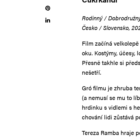
Rodinný / Dobrodružn
Česko / Slovensko, 20
Film začíná velkolepě 
oku. Kostýmy, účesy, 
Přesně takhle si před
nešetří.
Gró filmu je zhruba te
(a nemusí se mu to líbi
hrdinku s vidlemi s he
chování lidi zůstává 
Tereza Ramba hraje poř