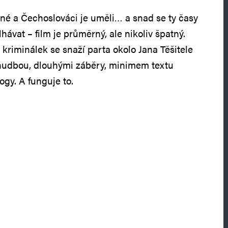
ené a Čechoslováci je uměli… a snad se ty časy
hávat – film je průměrný, ale nikoliv špatný.
kriminálek se snaží parta okolo Jana Těšitele
hudbou, dlouhými záběry, minimem textu
gy. A funguje to.