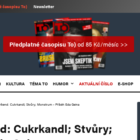
é časopisu To)
Newsletter
Předplatné časopisu To)
od 85 Kč/měsíc >>
R
KULTURA
TÉMA TO
HUMOR
AKTUÁLNÍ ČÍSLO
E-SHOP
víkend: Cukrkandl; Stvůry; Monstrum – Příběh Eda Geina
d: Cukrkandl; Stvůry;