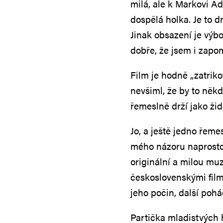
milá, ale k Markovi Ad
dospělá holka. Je to 
Jinak obsazení je výbo
dobře, že jsem i zapo
Film je hodně „zatriko
nevšiml, že by to něk
řemeslně drží jako ži
Jo, a ještě jedno řeme
mého názoru naprosto
originální a milou mu
československými film
jeho počin, další pohá
Partička mladistvých 