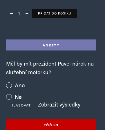
PŘIDAT DO KOŠÍKU
Deník TO – verze bez reklam množství
Alternative:
ANKETY
Měl by mít prezident Pavel nárok na
služební motorku?
Ano
Ne
Zobrazit výsledky
HLASOVAT
TÓČKO