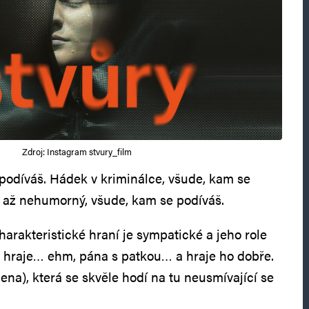
Zdroj: Instagram stvury_film
odíváš. Hádek v kriminálce, všude, kam se
 až nehumorný, všude, kam se podíváš.
charakteristické hraní je sympatické a jeho role
y hraje… ehm, pána s patkou… a hraje ho dobře.
ena), která se skvěle hodí na tu neusmívající se