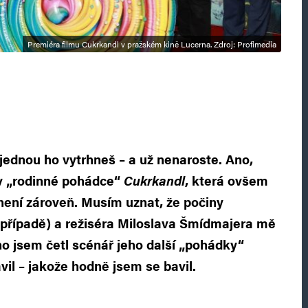
Premiéra filmu Cukrkandl v pražském kině Lucerna. Zdroj: Profimedia
 jednou ho vytrhneš – a už nenaroste. Ano,
 v „rodinné pohádce“
Cukrkandl
, která ovšem
není zároveň. Musím uznat, že počiny
 případě) a režiséra Miloslava Šmídmajera mě
o jsem četl scénář jeho další „pohádky“
vil – jakože hodně jsem se bavil.