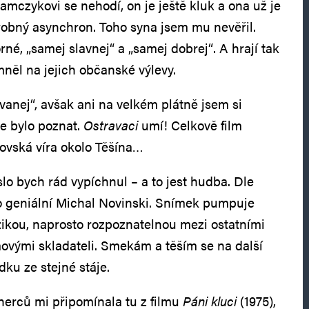
amczykovi se nehodí, on je ještě kluk a ona už je
drobný asynchron. Toho syna jsem mu nevěřil.
rné, „samej slavnej“ a „samej dobrej“. A hrají tak
mněl na jejich občanské výlevy.
vanej“, avšak ani na velkém plátně jsem si
de bylo poznat.
Ostravaci
umí! Celkově film
dovská víra okolo Těšína…
slo bych rád vypíchnul – a to jest hudba. Dle
 geniální Michal Novinski. Snímek pumpuje
zikou, naprosto rozpoznatelnou mezi ostatními
ovými skladateli. Smekám a těším se na další
dku ze stejné stáje.
herců mi připomínala tu z filmu
Páni kluci
(1975),