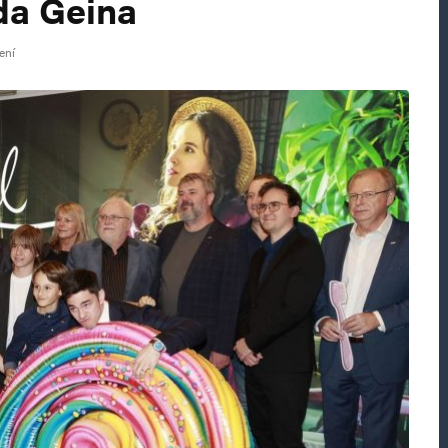
da Geina
ení