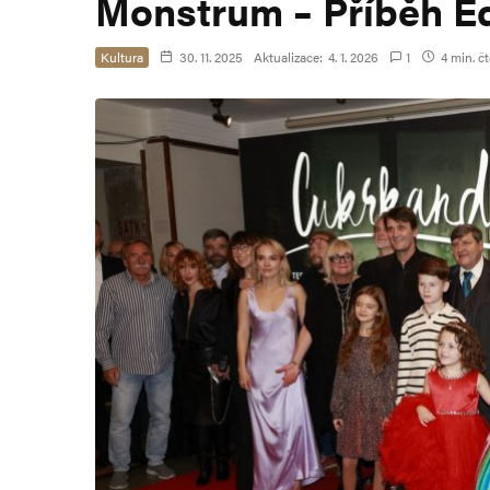
Monstrum – Příběh E
Kultura
30. 11. 2025
Aktualizace:
4. 1. 2026
1
4 min. čt