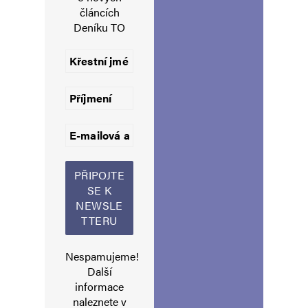
článcích
Navigace pro komentáře
Starší komentáře
Deníku TO
Napsat komentář
Vaše e-mailová adresa nebude zveřejněna.
Vyžadované informace jsou
označeny
*
Komentář
*
Nespamujeme!
Další
Jméno
*
informace
naleznete v