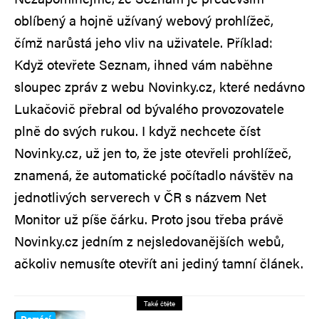
oblíbený a hojně užívaný webový prohlížeč,
čímž narůstá jeho vliv na uživatele. Příklad:
Když otevřete Seznam, ihned vám naběhne
sloupec zpráv z webu Novinky.cz, které nedávno
Lukačovič přebral od bývalého provozovatele
plně do svých rukou. I když nechcete číst
Novinky.cz, už jen to, že jste otevřeli prohlížeč,
znamená, že automatické počítadlo návštěv na
jednotlivých serverech v ČR s názvem Net
Monitor už píše čárku. Proto jsou třeba právě
Novinky.cz jedním z nejsledovanějších webů,
ačkoliv nemusíte otevřít ani jediný tamní článek.
Také čtěte
Domácí