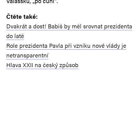
Valašsku, „po čuni“.
Čtěte také:
Dvakrát a dost! Babiš by měl srovnat prezidenta
do latě
Role prezidenta Pavla při vzniku nové vlády je
netransparentní
Hlava XXII na český způsob