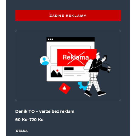
ŽÁDNÉ REKLAMY
Deník TO – verze bez reklam
Rozpětí cen: 60 Kč až 720 Kč
60
Kč
–
720
Kč
DÉLKA