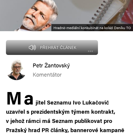
Hradně-mediální konkubinát na koláži Deníku TO
PŘEHRÁT ČLÁNEK
Petr Žantovský
Komentátor
M
a
jitel Seznamu Ivo Lukačovič
uzavřel s prezidentským týmem kontrakt,
v jehož rámci má Seznam publikovat pro
Pražský hrad PR články, bannerové kampaně