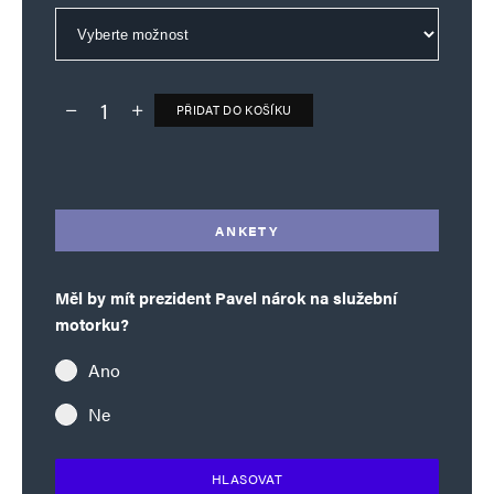
PŘIDAT DO KOŠÍKU
Deník TO – verze bez reklam množství
Alternative:
ANKETY
Měl by mít prezident Pavel nárok na služební
motorku?
Ano
Ne
HLASOVAT