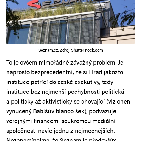
Seznam.cz. Zdroj: Shutterstock.com
To je ovšem mimořádně závažný problém. Je
naprosto bezprecedentní, že si Hrad jakožto
instituce patřící do české exekutivy, tedy
instituce bez nejmenší pochybnosti politická
a politicky až aktivisticky se chovající (viz onen
vynucený Babišův bianco šek), podvazuje
veřejnými financemi soukromou mediální
společnost, navíc jednu z nejmocnějších.
Nezapomínejme, že Seznam je především