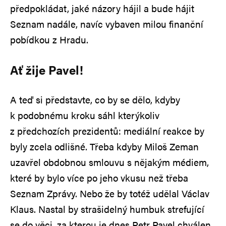
předpokládat, jaké názory hájil a bude hájit
Seznam nadále, navíc vybaven milou finanční
pobídkou z Hradu.
Ať žije Pavel!
A teď si představte, co by se dělo, kdyby
k podobnému kroku sáhl kterýkoliv
z předchozích prezidentů: mediální reakce by
byly zcela odlišné. Třeba kdyby Miloš Zeman
uzavřel obdobnou smlouvu s nějakým médiem,
které by bylo více po jeho vkusu než třeba
Seznam Zprávy. Nebo že by totéž udělal Václav
Klaus. Nastal by strašidelný humbuk strefující
se do věci, za kterou je dnes Petr Pavel chválen.