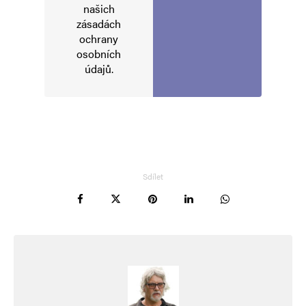
našich
zásadách
E-mail
*
Webová stránka
ochrany
osobních
údajů
.
Uložit do prohlížeče jméno, e-mail a webovou stránku pro budoucí
komentáře.
Informujte mě o nových komentářích e-mailem.
Informujte mě o nových příspěvcích e-mailem.
Sdílet
Alternative: