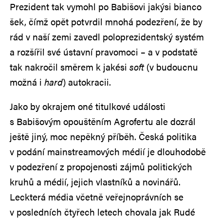
Prezident tak vymohl po Babišovi jakýsi bianco
šek, čímž opět potvrdil mnohá podezření, že by
rád v naší zemi zavedl poloprezidentský systém
a rozšířil své ústavní pravomoci – a v podstatě
tak nakročil směrem k jakési
soft
(v budoucnu
možná i
hard
) autokracii.
Jako by okrajem oné titulkové události
s Babišovým opouštěním Agrofertu ale dozrál
ještě jiný, moc nepěkný příběh. Česká politika
v podání mainstreamových médií je dlouhodobě
v podezření z propojenosti zájmů politických
kruhů a médií, jejich vlastníků a novinářů.
Leckterá média včetně veřejnoprávních se
v posledních čtyřech letech chovala jak Rudé