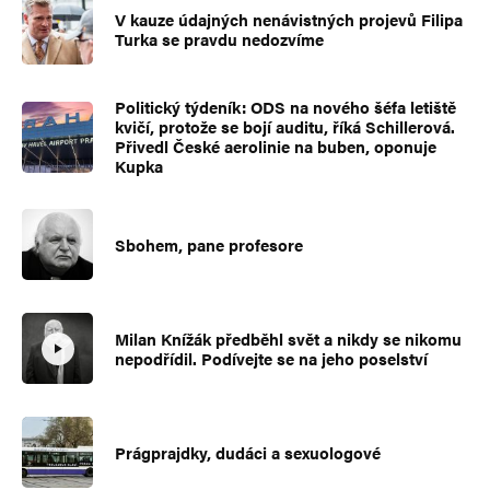
V kauze údajných nenávistných projevů Filipa
Turka se pravdu nedozvíme
Politický týdeník: ODS na nového šéfa letiště
kvičí, protože se bojí auditu, říká Schillerová.
Přivedl České aerolinie na buben, oponuje
Kupka
Sbohem, pane profesore
Milan Knížák předběhl svět a nikdy se nikomu
nepodřídil. Podívejte se na jeho poselství
Prágprajdky, dudáci a sexuologové