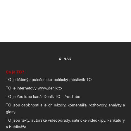
O NÁS
Co je TO?
TO je tištěný společensko-politický měsíčník TO
TO je internetový www.denik.to
TO je YouTube kanál Deník TO – YouTube
TO jsou osobnosti a jejich názory, komentáře, rozhovory, analýzy a
glosy.
TO jsou texty, autorské videopořady, satirické videoklipy, karikatury
a bublináže.