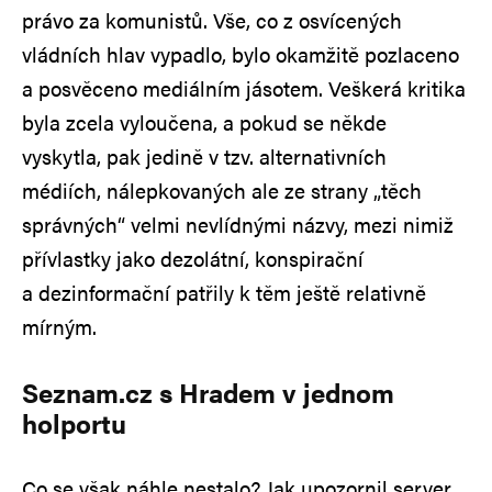
právo za komunistů. Vše, co z osvícených
vládních hlav vypadlo, bylo okamžitě pozlaceno
a posvěceno mediálním jásotem. Veškerá kritika
byla zcela vyloučena, a pokud se někde
vyskytla, pak jedině v tzv. alternativních
médiích, nálepkovaných ale ze strany „těch
správných“ velmi nevlídnými názvy, mezi nimiž
přívlastky jako dezolátní, konspirační
a dezinformační patřily k těm ještě relativně
mírným.
Seznam.cz s Hradem v jednom
holportu
Co se však náhle nestalo? Jak upozornil server