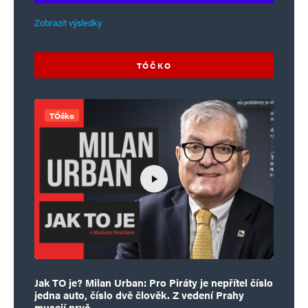
Zobrazit výsledky
TÓČKO
TÓčko
Jak TO je? Milan Urban: Pro Piráty je nepřítel číslo
jedna auto, číslo dvě člověk. Z vedení Prahy
musejí pryč