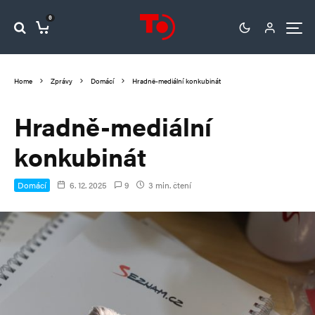
0
Home
Zprávy
Domácí
Hradně-mediální konkubinát
Hradně-mediální
konkubinát
Domácí
6. 12. 2025
9
3 min. čtení