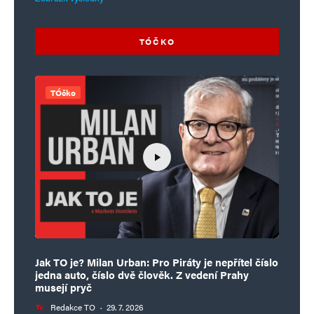
TÓČKO
TÓčko
Jak TO je? Milan Urban: Pro Piráty je nepřítel číslo
jedna auto, číslo dvě člověk. Z vedení Prahy
musejí pryč
Redakce TO
·
29. 7. 2026