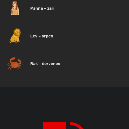
Panna – září
Lev – srpen
Rak – červenec