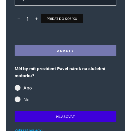
PŘIDAT DO KOŠÍKU
Deník TO – verze bez reklam množství
Alternative:
ANKETY
Měl by mít prezident Pavel nárok na služební
motorku?
Ano
Ne
HLASOVAT
Zobrazit výsledky