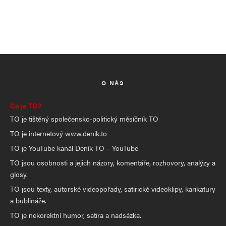
O NÁS
Co je TO?
TO je tištěný společensko-politický měsíčník TO
TO je internetový www.denik.to
TO je YouTube kanál Deník TO – YouTube
TO jsou osobnosti a jejich názory, komentáře, rozhovory, analýzy a
glosy.
TO jsou texty, autorské videopořady, satirické videoklipy, karikatury
a bublináže.
TO je nekorektní humor, satira a nadsázka.