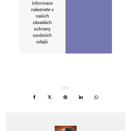
informace
naleznete v
našich
Napsat komentář
zásadách
ochrany
osobních
Vaše e-mailová adresa nebude zveřejněna.
Vyžadované informace jsou
označeny
*
údajů
.
Komentář
*
Sdílet
Jméno
*