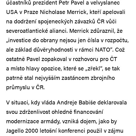
účastníků prezident Petr Pavel a velvyslanec
USA v Praze Nicholase Merrick, kteří apelovali
na dodržení spojeneckých závazků ČR vůči
severoatlantické alianci. Merrick zdůraznil, že
„investice do obrany nejsou jen čísla v rozpočtu,
ale základ důvěryhodnosti v rámci NATO“. Což
ostatně Pavel zopakoval v rozhovoru pro ČT
a místo hlavy opozice, které se „zřekl“, se tak
patrně stal nejvyšším zastáncem zbrojního
průmyslu v ČR.
V situaci, kdy vláda Andreje Babiše deklarovala
svou zdrženlivost ohledně financování
modernizace armády, vzniká dojem, jako by
Jagello 2000 letošní konferenci použil v zájmu