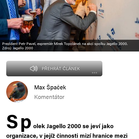
Prezident Petr Pavel, expremiér Mirek Topolánek na akci spolku Jagello 2000.
Zdroj: Jagello 2000
PŘEHRÁT ČLÁNEK
Max Špaček
Komentátor
S
p
olek Jagello 2000 se jeví jako
organizace, v jejíž činnosti mizí hranice mezi