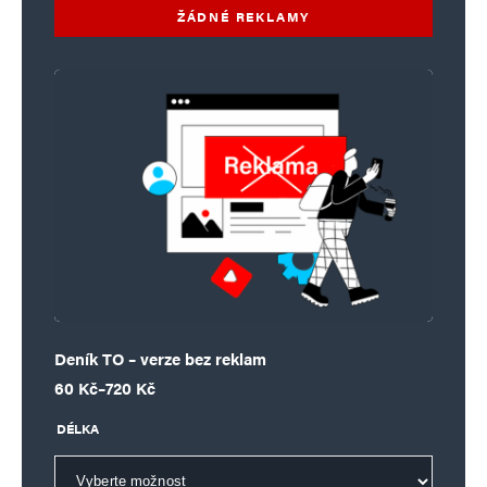
ŽÁDNÉ REKLAMY
Deník TO – verze bez reklam
Rozpětí cen: 60 Kč až 720 Kč
60
Kč
–
720
Kč
DÉLKA