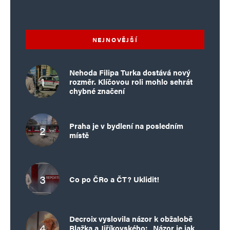
NEJNOVĚJŠÍ
Nehoda Filipa Turka dostává nový
rozměr. Klíčovou roli mohlo sehrát
chybné značení
Praha je v bydlení na posledním
místě
Co po ČRo a ČT? Uklidit!
Decroix vyslovila názor k obžalobě
Blažka a Jiříkovského: „Názor je jak