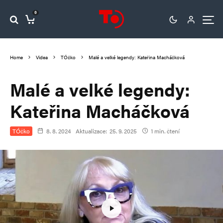
0
Home
Videa
TÓčko
Malé a velké legendy: Kateřina Macháčková
Malé a velké legendy:
Kateřina Macháčková
TÓčko
8. 8. 2024
Aktualizace:
25. 9. 2025
1 min. čtení