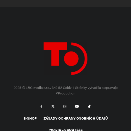
2025 © LRC media s.r.o., 349 52 Cebiv 1.
Stránky vytvořila a spravuje
PProduction
E-SHOP
ZÁSADY OCHRANY OSOBNÍCH ÚDAJŮ
PRAVIDLA SOUTĚŽE