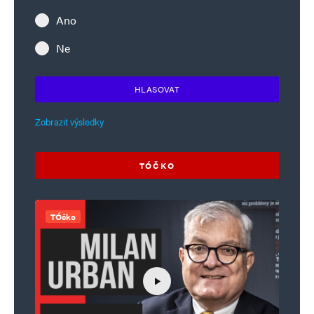
Ano
Ne
HLASOVAT
Zobrazit výsledky
TÓČKO
TÓčko