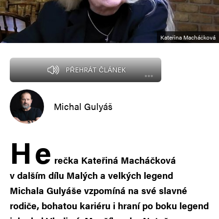
Kateřina Macháčková
PŘEHRÁT ČLÁNEK
Michal Gulyáš
H
e
rečka Kateřiná Macháčková
v dalším dílu Malých a velkých legend
Michala Gulyáše vzpomíná na své slavné
rodiče, bohatou kariéru i hraní po boku legend