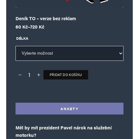
Deník TO – verze bez reklam
Rozpětí cen: 60 Kč až 720 Kč
60
Kč
–
720
Kč
DÉLKA
PŘIDAT DO KOŠÍKU
Deník TO – verze bez reklam množství
Alternative:
ANKETY
Měl by mít prezident Pavel nárok na služební
motorku?