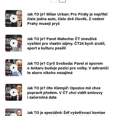
Jak TO je? Milan Urban: Pro Piráty je nepřítel
číslo jedna auto, číslo dvě člověk. Z vedení
Prahy musejí pryč
Jak TO je? Pavel Matocha: ČT zneužívá
vysílání pro vlastní zájmy. ČT24 bych zrušil,
sport a kulturu posílil
Jak TO je? Cyril Svoboda: Pavel si sporem
o Ankaru buduje pozici pro volby. V zahraničí
to skoro nikoho nezajímá
Jak TO je? Oto Klempíř: Opozice mě chce
popravit předem. V ČT chci vidět smlouvy
i začerněná data
Jak TO je speciálně: Šéf vyšetřovací komise