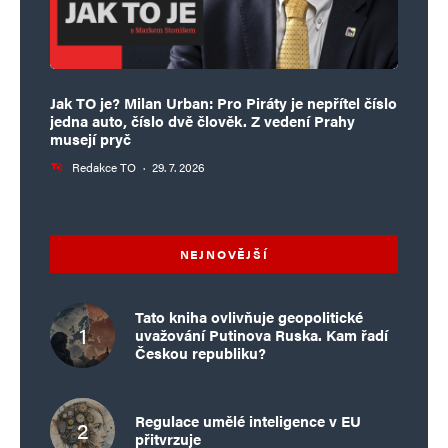
Jak TO je? Milan Urban: Pro Piráty je nepřítel číslo
jedna auto, číslo dvě člověk. Z vedení Prahy
musejí pryč
Redakce TO
·
29. 7. 2026
NEJNOVĚJŠÍ
Tato kniha ovlivňuje geopolitické
uvažování Putinova Ruska. Kam řadí
Českou republiku?
Regulace umělé inteligence v EU
přitvrzuje