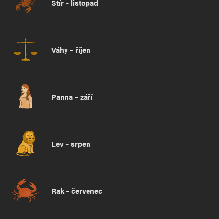
Štír – listopad
Váhy – říjen
Panna – září
Lev – srpen
Rak – červenec