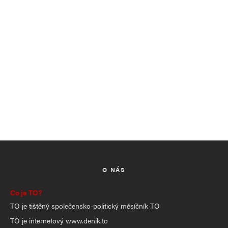
O NÁS
Co je TO?
TO je tištěný společensko-politický měsíčník TO
TO je internetový www.denik.to