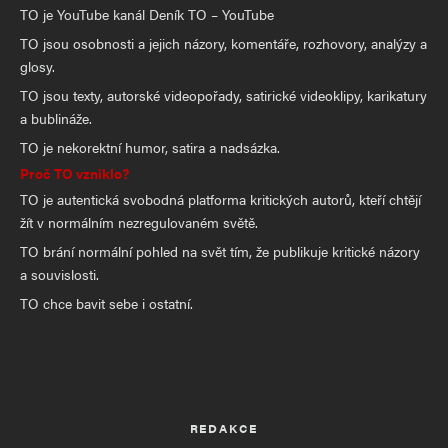
TO je YouTube kanál Deník TO – YouTube
TO jsou osobnosti a jejich názory, komentáře, rozhovory, analýzy a
glosy.
TO jsou texty, autorské videopořady, satirické videoklipy, karikatury
a bublináže.
TO je nekorektní humor, satira a nadsázka.
Proč TO vzniklo?
TO je autentická svobodná platforma kritických autorů, kteří chtějí
žít v normálním nezregulovaném světě.
TO brání normální pohled na svět tím, že publikuje kritické názory
a souvislosti.
TO chce bavit sebe i ostatní.
REDAKCE