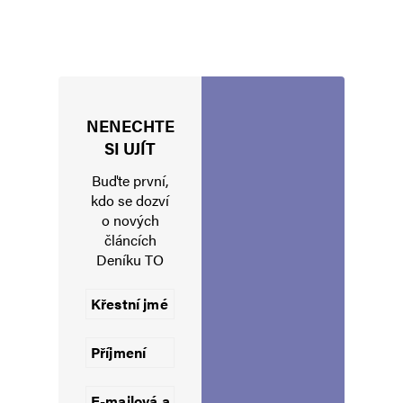
NENECHTE
SI UJÍT
Buďte první,
kdo se dozví
o nových
článcích
Deníku TO