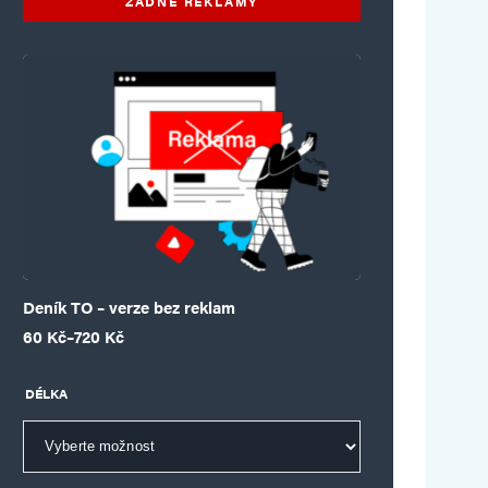
ŽÁDNÉ REKLAMY
Deník TO – verze bez reklam
Rozpětí cen: 60 Kč až 720 Kč
60
Kč
–
720
Kč
DÉLKA