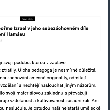
Také čtěte
ořme Izrael v jeho sebezáchovném díle
ení Hamásu
24
í svoji podobu, kterou v záplavě
 ztratily. Úloha pedagoga je nesmírně důležitá.
mci zachování směšné originality, odmítají
 nevzdělaní a nechtějí naslouchat jiným názorům.
lo svojí materiálovou základnu a převažují
raje vzdělanost a kultivovanost zásadní roli. Ani
vou neslučuje. Je ostudou naší nejstarší umělecké