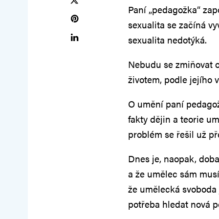
Paní „pedagožka“ zapoj
sexualita se začíná vyv
sexualita nedotýká.
Nebudu se zmiňovat o 
životem, podle jejího
O umění paní pedagož
fakty dějin a teorie u
problém se řešil už pře
Dnes je, naopak, doba
a že umělec sám musí 
že umělecká svoboda
potřeba hledat nová p