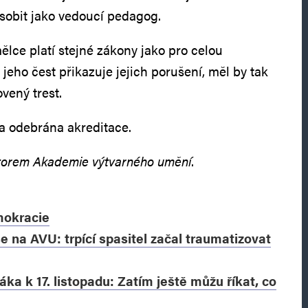
sobit jako vedoucí pedagog.
ělce platí stejné zákony jako pro celou
jeho čest přikazuje jejich porušení, měl by tak
ovený trest.
la odebrána akreditace.
ktorem Akademie výtvarného umění
.
okracie
še na AVU: trpící spasitel začal traumatizovat
ka k 17. listopadu: Zatím ještě můžu říkat, co