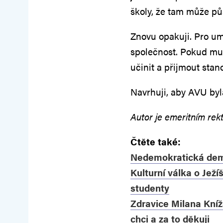
školy, že tam může pů
Znovu opakuji. Pro um
společnost. Pokud mu 
učinit a přijmout stan
Navrhuji, aby AVU by
Autor je emeritním re
Čtěte také:
Nedemokratická dem
Kulturní válka o Ježí
studenty
Zdravice Milana Knížá
chci a za to děkuji