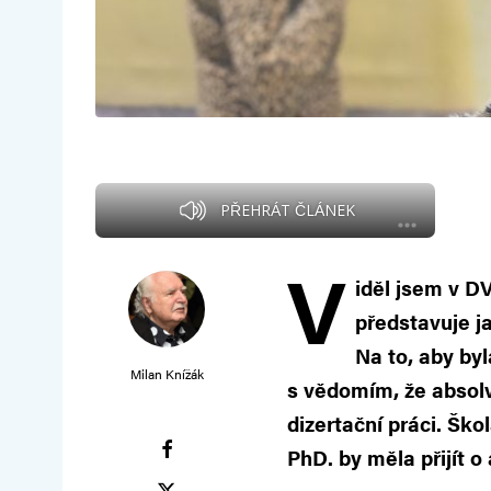
PŘEHRÁT ČLÁNEK
V
iděl jsem v D
představuje j
Na to, aby byl
Milan Knížák
s vědomím, že absolv
dizertační práci. Ško
PhD. by měla přijít o 