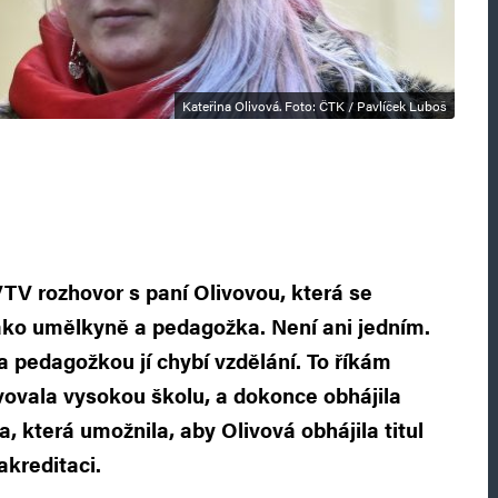
Kateřina Olivová. Foto: ČTK / Pavlíček Luboš
VTV rozhovor s paní Olivovou, která se
ako umělkyně a pedagožka. Není ani jedním.
a pedagožkou jí chybí vzdělání. To říkám
ovala vysokou školu, a dokonce obhájila
la, která umožnila, aby Olivová obhájila titul
akreditaci.