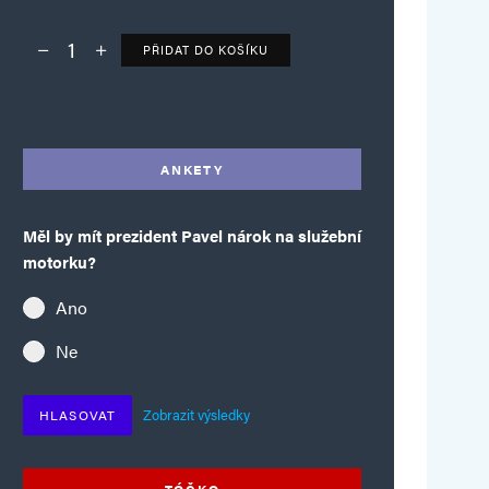
PŘIDAT DO KOŠÍKU
Deník TO – verze bez reklam množství
Alternative:
ANKETY
Měl by mít prezident Pavel nárok na služební
motorku?
Ano
Ne
Zobrazit výsledky
HLASOVAT
TÓČKO