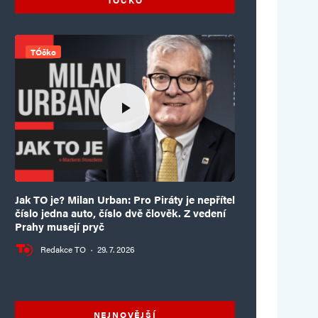
TÓčko
Jak TO je? Milan Urban: Pro Piráty je nepřítel
číslo jedna auto, číslo dvě člověk. Z vedení
Prahy musejí pryč
Redakce TO
·
29. 7. 2026
NEJNOVĚJŠÍ