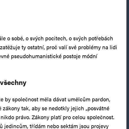
ále o sobě, o svých pocitech, o svých potřebách
zatěžuje ty ostatní, proč valí své problémy na lidi
levné pseudohumanistické postoje módní
 všechny
 že by společnost měla dávat umělcům pardon,
ě zákony tak, aby se nedotkly jejich „posvátné
nikdo právo. Zákony platí pro celou společnost.
ů jedincům, třídám nebo sektám jsou projevy