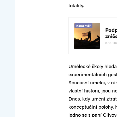
totality.
Komentář
Podp
znič
8. 10. 20
Umělecké školy hledaj
experimentálních gest
Současní umělci, v rá
vlastní historii, jsou
Dnes, kdy umění ztrati
konceptuální polohy, h
jedno se s paní Olivo