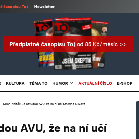
é časopisu To)
Newsletter
Předplatné časopisu To)
od 85 Kč/měsíc >>
R
KULTURA
TÉMA TO
HUMOR
AKTUÁLNÍ ČÍSLO
E-SHOP
Milan Knížák: Je ostudou AVU, že na ní učí Kateřina Olivová
dou AVU, že na ní učí