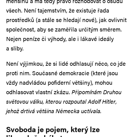
menšinu a má tedy právo rozhodovat o osudu
všech. Není tajemstvím, že existuje řada
prostředků (a stále se hledají nové), jak ovlivnit
společnost, aby se zaměřila určitým směrem.
Nejen peníze či výhody, ale i lákavé ideály
a sliby.
Není výjimkou, že si lidé odhlasují něco, co jde
proti nim. Současné demokracie (které jsou
vždy nadvládou pofiderní většiny), mohou
odhlasovat vlastní zkázu.
Připomínám Druhou
světovou válku, kterou rozpoutal Adolf Hitler,
jehož drtivá většina Německa uctívala.
Svoboda je pojem, který lze