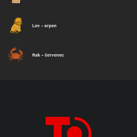
Lev – srpen
Rak – červenec