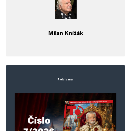
E-mail
*
Webová stránka
Milan Knížák
Uložit do prohlížeče jméno, e-mail a webovou stránku pro budoucí
komentáře.
Informujte mě o nových komentářích e-mailem.
Informujte mě o nových příspěvcích e-mailem.
Reklama
Alternative: