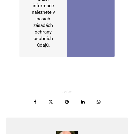
informace
naleznete v
Napsat komentář
našich
zásadách
ochrany
Vaše e-mailová adresa nebude zveřejněna.
Vyžadované informace jsou
osobních
označeny
*
údajů
.
Komentář
*
Sdílet
Jméno
*