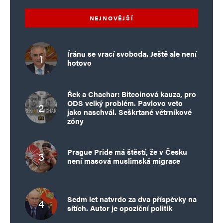
NEJNOVĚJŠÍ
Íránu se vrací svoboda. Ještě ale není
hotovo
Řek a Chachar: Bitcoinová kauza, pro
ODS velký problém. Pavlovo veto
jako naschvál. Seškrtané větrníkové
zóny
Prague Pride má štěstí, že v Česku
není masová muslimská migrace
Sedm let natvrdo za dva příspěvky na
sítích. Autor je opoziční politik