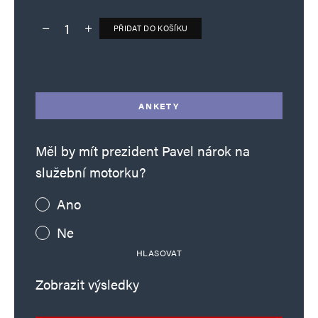
PŘIDAT DO KOŠÍKU
Deník TO – verze bez reklam množství
Alternative:
ANKETY
Měl by mít prezident Pavel nárok na
služební motorku?
Ano
Ne
HLASOVAT
Zobrazit výsledky