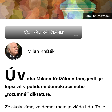
Zdroj: Shutterstock
PŘEHRÁT ČLÁNEK
Milan Knížák
Ú
v
aha Milana Knížáka o tom, jestli je
lepší žít v pofiderní demokracii nebo
„rozumné“ diktatuře.
Ze školy víme, že demokracie je vláda lidu. To je