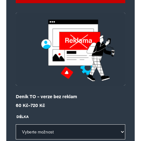
Deník TO – verze bez reklam
Rozpětí cen: 60 Kč až 720 Kč
60
Kč
–
720
Kč
DÉLKA