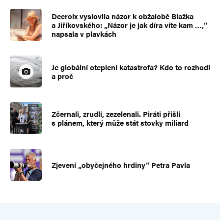
Decroix vyslovila názor k obžalobě Blažka
a Jiříkovského: „Názor je jak díra víte kam …,“
napsala v plavkách
Je globální oteplení katastrofa? Kdo to rozhodl
a proč
Zčernali, zrudli, zezelenali. Piráti přišli
s plánem, který může stát stovky miliard
Zjevení „obyčejného hrdiny“ Petra Pavla