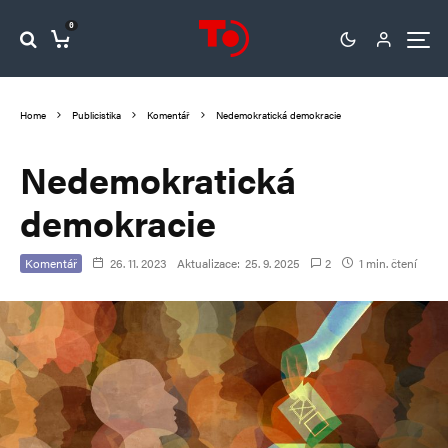
0
Home
Publicistika
Komentář
Nedemokratická demokracie
Nedemokratická
demokracie
Komentář
26. 11. 2023
Aktualizace:
25. 9. 2025
2
1 min. čtení