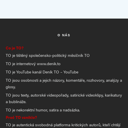
O NÁS
Co je TO?
TO je tištěný společensko-politický měsíčník TO
TO je internetový www.denik.to
TO je YouTube kanál Deník TO – YouTube
TO jsou osobnosti a jejich názory, komentáře, rozhovory, analýzy a
glosy.
TO jsou texty, autorské videopořady, satirické videoklipy, karikatury
a bublináže.
TO je nekorektní humor, satira a nadsázka.
Proč TO vzniklo?
TO je autentická svobodná platforma kritických autorů, kteří chtějí