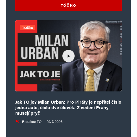
TÓČKO
TÓčko
Jak TO je? Milan Urban: Pro Piráty je nepřítel číslo
jedna auto, číslo dvě člověk. Z vedení Prahy
musejí pryč
Redakce TO
·
29. 7. 2026