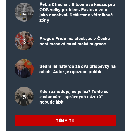
Řek a Chachar: Bitcoinová kauza, pro
ODS velký problém. Pavlovo veto
jako naschvál. Seškrtané větrníkové
zóny
Prague Pride má štěstí, že v Česku
není masová muslimská migrace
Sedm let natvrdo za dva příspěvky na
sítích. Autor je opoziční politik
Kdo rozhoduje, co je lež? Tohle se
zastáncům „správných názorů“
nebude líbit
TÉMA TO