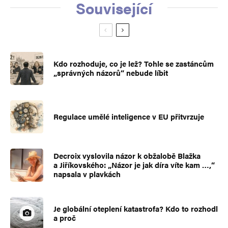
Související
Kdo rozhoduje, co je lež? Tohle se zastáncům
„správných názorů“ nebude líbit
Regulace umělé inteligence v EU přitvrzuje
Decroix vyslovila názor k obžalobě Blažka
a Jiříkovského: „Názor je jak díra víte kam …,“
napsala v plavkách
Je globální oteplení katastrofa? Kdo to rozhodl
a proč