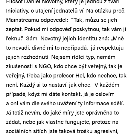
Filosof Daniel Novotný, který je jednou z tváří
Iniciativy, o utajení jednatelů ví. Na otázku proč,
Mainstreamu odpověděl: “Tak, můžu se jich
zeptat. Pokud mi odpověď poskytnou, tak vám ji
řeknu.” Sám Novotný jejich identitu zná: „Mně
to nevadí, divné mi to nepřipadá, já respektuju
jejich rozhodnutí. Nejsem řídící typ, nemám
zkušenosti s NGO, kdo chce být veřejný, tak je
veřejný, třeba jako profesor Hel, kdo nechce, tak
není. Každý si to nastaví, jak chce. V každém
případě, když mi dáte kontakt, já je oslovím
a oni vám dle svého uvážení ty informace sdělí.
Já totiž nevím, do jaké míry jste oprávněna to
žádat, nebo jak vlastně fungujete, protože na
sociálních sítích jste taková trošku agresivní,