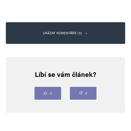
UKÁZAT KOMENTÁŘE (0)
Napsat komentář
Líbí se vám článek?
Vaše e-mailová adresa nebude zveřejněna.
Vyžadované informace jsou
označeny
*
Komentář
*
0
0