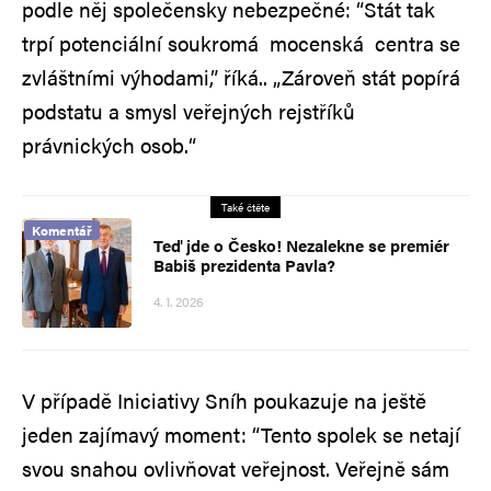
podle něj společensky nebezpečné: “Stát tak
trpí potenciální soukromá mocenská centra se
zvláštními výhodami,” říká.. „Zároveň stát popírá
podstatu a smysl veřejných rejstříků
právnických osob.“
Také čtěte
Komentář
Teď jde o Česko! Nezalekne se premiér
Babiš prezidenta Pavla?
4. 1. 2026
V případě Iniciativy Sníh poukazuje na ještě
jeden zajímavý moment: “Tento spolek se netají
svou snahou ovlivňovat veřejnost. Veřejně sám