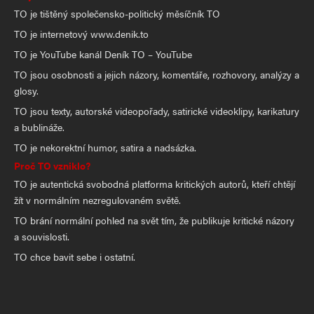
TO je tištěný společensko-politický měsíčník TO
TO je internetový www.denik.to
TO je YouTube kanál Deník TO – YouTube
TO jsou osobnosti a jejich názory, komentáře, rozhovory, analýzy a
glosy.
TO jsou texty, autorské videopořady, satirické videoklipy, karikatury
a bublináže.
TO je nekorektní humor, satira a nadsázka.
Proč TO vzniklo?
TO je autentická svobodná platforma kritických autorů, kteří chtějí
žít v normálním nezregulovaném světě.
TO brání normální pohled na svět tím, že publikuje kritické názory
a souvislosti.
TO chce bavit sebe i ostatní.