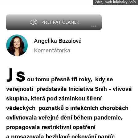
Zdroj: web iniciativy Sníh
PŘEHRÁT ČLÁNEK
Angelika Bazalová
Komentátorka
J
s
ou tomu přesně tři roky, kdy se
veřejnosti představila Iniciativa Sníh – vlivová
skupina, která pod záminkou šíření
vědeckých poznatků o infekčních chorobách
ovlivňovala veřejné dění během pandemie,
propagovala restriktivní opatření
a prosazovala bezhlavé očkování napříč