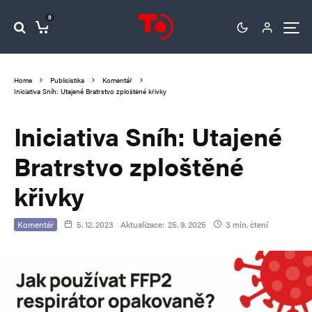
0
Home
Publicistika
Komentář
Iniciativa Sníh: Utajené Bratrstvo zploštěné křivky
Iniciativa Sníh: Utajené
Bratrstvo zploštěné
křivky
Komentář
5. 12. 2023
Aktualizace:
25. 9. 2025
3 min. čtení