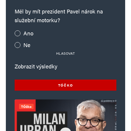
Měl by mít prezident Pavel nárok na
služební motorku?
Ano
Ne
HLASOVAT
Zobrazit výsledky
TÓČKO
TÓčko