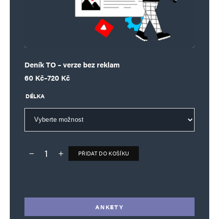
Deník TO – verze bez reklam
Rozpětí cen: 60 Kč až 720 Kč
60
Kč
–
720
Kč
DÉLKA
PŘIDAT DO KOŠÍKU
Deník TO – verze bez reklam množství
Alternative:
ANKETY