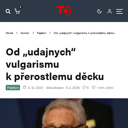
0
Home
Humor
Fejeton
Od „udajnych“ vulgarismu k přerostlemu děcku
Od „udajnych“
vulgarismu
k přerostlemu děcku
Fejeton
5. 12. 2023
Aktualizace:
11. 2. 2026
6
1 min. čtení