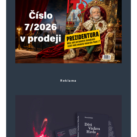
rýt dál, potože tu spoušť už nikdo nenapraví.
Napsat komentář
Vaše e-mailová adresa nebude zveřejněna.
Vyžadované informace jsou
označeny
*
Komentář
*
Reklama