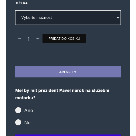
DÉLKA
PŘIDAT DO KOŠÍKU
Deník TO – verze bez reklam množství
Alternative:
ANKETY
Měl by mít prezident Pavel nárok na služební
motorku?
Ano
Ne