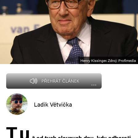
Henry Kissinger. Zdroj: Profimedia
PŘEHRÁT ČLÁNEK
Ladik Větvička
T
u
ž od tych slavnych dnu, kdy odboraři