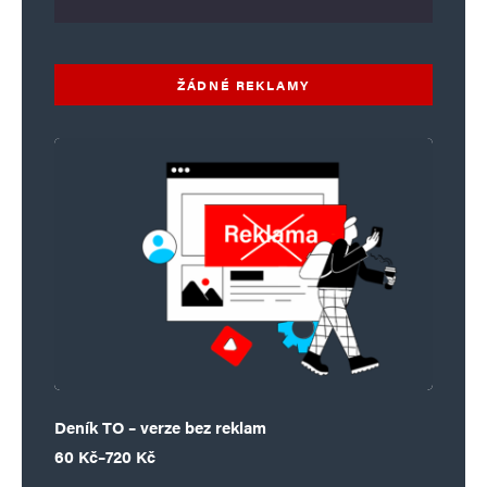
ŽÁDNÉ REKLAMY
Deník TO – verze bez reklam
Rozpětí cen: 60 Kč až 720 Kč
60
Kč
–
720
Kč