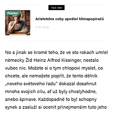
Také čtěte
Fejeton
Aristoteles coby apoštol klimapopíračů
3. 10. 2024
No a jinak se kromě teho, že ve sto rokach umřel
německy Žid Heinz Alfred Kissinger, nestalo
vubec nic. Možete si o tym chlopovi myslet, co
chcete, ale nemožete popřit, že tento dělnik
„noveho světoveho řadu“ dokazal dosahnut
mnoha svojich cilu, ať už byly chvalyhodne,
anebo špinave. Každopadně to byl schopny
synek a zasluži si ocenit přinejmenšim tuto jeho