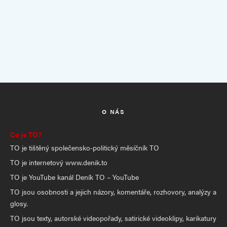
O NÁS
Co je TO?
TO je tištěný společensko-politický měsíčník TO
TO je internetový www.denik.to
TO je YouTube kanál Deník TO – YouTube
TO jsou osobnosti a jejich názory, komentáře, rozhovory, analýzy a
glosy.
TO jsou texty, autorské videopořady, satirické videoklipy, karikatury