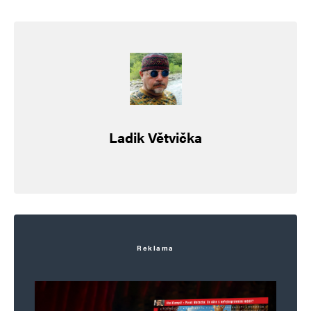
jsme obětováni – teda 5K.
Jan Liškař
Odpovědět
21. 12. 2023 (11:23)
Správně, My budeme za „rozumné“
Ladik Větvička
a nastrčíme za Nás nějaké blbečky.
Realista
Odpovědět
24. 12. 2023 (12:47)
Reklama
A nebude vládní devastaci konec dokud, a zde
použiji výraz Karla Kryla, nebudeme rýt držkou
v zemi a nevzbudíme se. A až to skončí, budeme