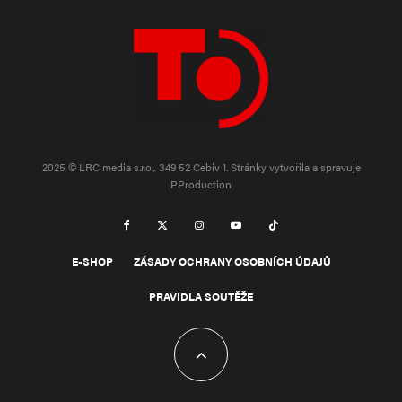
2025 © LRC media s.r.o., 349 52 Cebiv 1.
Stránky vytvořila a spravuje
PProduction
E-SHOP
ZÁSADY OCHRANY OSOBNÍCH ÚDAJŮ
PRAVIDLA SOUTĚŽE