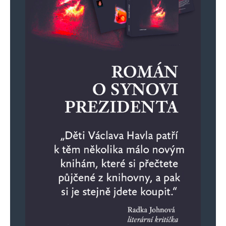
Jméno
*
E-mail
*
Webová stránka
Uložit do prohlížeče jméno, e-mail a webovou stránku pro budoucí
komentáře.
Informujte mě o nových komentářích e-mailem.
Informujte mě o nových příspěvcích e-mailem.
Alternative: