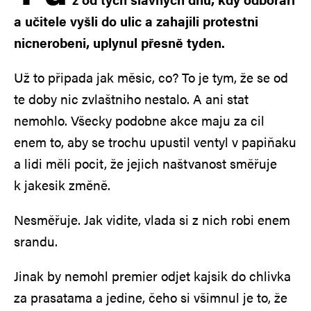
a učitele vyšli do ulic a zahajili protestni
nicnerobeni, uplynul přesně tyden.
Už to připada jak měsic, co? To je tym, že se od
te doby nic zvlaštniho nestalo. A ani stat
nemohlo. Všecky podobne akce maju za cil
enem to, aby se trochu upustil ventyl v papiňaku
a lidi měli pocit, že jejich naštvanost směřuje
k jakesik změně.
Nesměřuje. Jak vidite, vlada si z nich robi enem
srandu.
Jinak by nemohl premier odjet kajsik do chlivka
za prasatama a jedine, čeho si všimnul je to, že