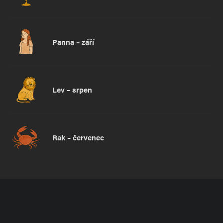
Panna – září
Lev – srpen
Rak – červenec