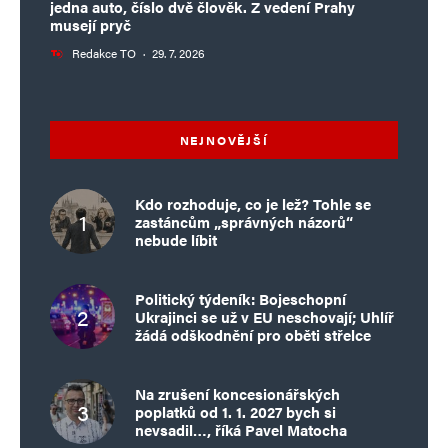
jedna auto, číslo dvě člověk. Z vedení Prahy
musejí pryč
Redakce TO
·
29. 7. 2026
NEJNOVĚJŠÍ
Kdo rozhoduje, co je lež? Tohle se
zastáncům „správných názorů“
nebude líbit
Politický týdeník: Bojeschopní
Ukrajinci se už v EU neschovají; Uhlíř
žádá odškodnění pro oběti střelce
Na zrušení koncesionářských
poplatků od 1. 1. 2027 bych si
nevsadil…, říká Pavel Matocha