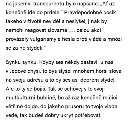
na jakemsi transparentu bylo napsane, „Ať už
konečně ide do prdele.“ Pravděpodobně cosik
takeho v životě neviděl a neslyšel, jinak by
nemohl reagovat slovama „… celou akci
provázely vulgarismy a hesla proti vládě a mnozi
se za ně styděli.“
Synku synku. Kdyby ses někdy zastavil u nas
v Jedove chyši, to bys slyšel mnohem horši slova
na svoju adresu a to by ses asi deprem styděl.
Ale to ty se bojiš. Tak se schovej v te svoji
multkulturni bublině, bo až raz konečně mlčici
většině dojde, do jakeho pruseru to tvoje vlada
vede, tak budeš dobry ukryt potřebovat.