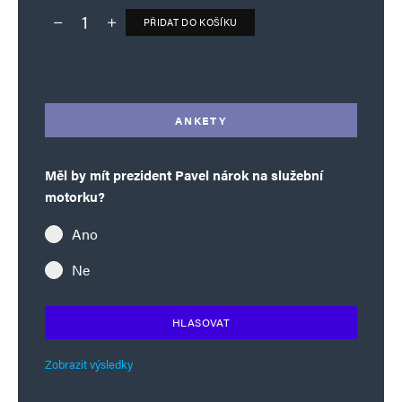
PŘIDAT DO KOŠÍKU
Deník TO – verze bez reklam množství
Alternative:
ANKETY
Měl by mít prezident Pavel nárok na služební
motorku?
Ano
Ne
HLASOVAT
Zobrazit výsledky