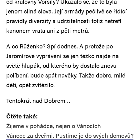
od královny Voršily? Ukázalo se, že to byla
jenom silná slova. Její armády pečlivě se řídící
pravidly diverzity a udržitelnosti totiž netrefí
kanonem vrata ani z pěti metrů.
A co Růženko? Spí dodnes. A protože po
Jaromírově vyprávění se jen těžko najde na
světě hlupák, od kterého by dostalo znovu
políbení, bude spát navěky. Takže dobro, milé
děti, opět zvítězilo.
Tentokrát nad Dobrem…
Čtěte také:
Žijeme v pohádce, nejen o Vánocích
Vánoce za dveřmi. Pustíme je do svých domovů?