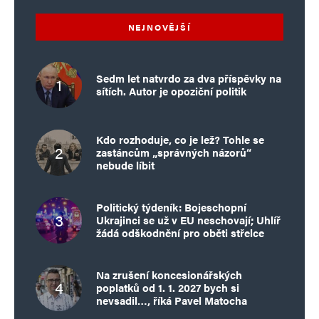
NEJNOVĚJŠÍ
Sedm let natvrdo za dva příspěvky na
sítích. Autor je opoziční politik
Kdo rozhoduje, co je lež? Tohle se
zastáncům „správných názorů“
nebude líbit
Politický týdeník: Bojeschopní
Ukrajinci se už v EU neschovají; Uhlíř
žádá odškodnění pro oběti střelce
Na zrušení koncesionářských
poplatků od 1. 1. 2027 bych si
nevsadil…, říká Pavel Matocha