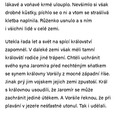
lákavé a voňavé krmě ulouplo. Nevšimlo si však
drobné kůstky, píchlo se o ni a vtom se strašlivá
kletba naplnila. Růženko usnulo a s ním
i všichni lidé v celé zemi.
Utekla řada let a svět na spící království
zapomněl. V daleké zemi však měli tamní
královští rodiče jiné trápení. Chtěli uchránit
svého syna Jaromíra před nechtěným sňatkem
se synem královny Voršily z mocné západní říše.
Jinak prý jim vojskem jejich zemi zpustoší. Král
s královnou usoudili, že Jaromír se může
zachránit jedině útěkem. A Voršile řeknou, že při
plavání v jezeře nešťastně utonul. Tak i udělali.