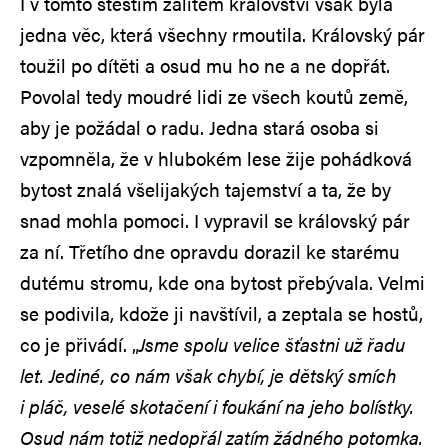
I v tomto štěstím zalitém království však byla
jedna věc, která všechny rmoutila. Královský pár
toužil po dítěti a osud mu ho ne a ne dopřát.
Povolal tedy moudré lidi ze všech koutů země,
aby je požádal o radu. Jedna stará osoba si
vzpomněla, že v hlubokém lese žije pohádková
bytost znalá všelijakých tajemství a ta, že by
snad mohla pomoci. I vypravil se královský pár
za ní. Třetího dne opravdu dorazil ke starému
dutému stromu, kde ona bytost přebývala. Velmi
se podivila, kdože ji navštívil, a zeptala se hostů,
co je přivádí. „
Jsme spolu velice šťastni už řadu
let. Jediné, co nám však chybí, je dětský smích
i pláč, veselé skotačení i foukání na jeho bolístky.
Osud nám totiž nedopřál zatím žádného potomka.