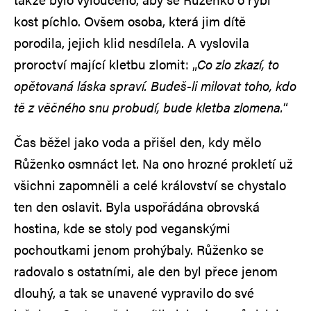
kost píchlo. Ovšem osoba, která jim dítě
porodila, jejich klid nesdílela. A vyslovila
proroctví mající kletbu zlomit: „
Co zlo zkazí, to
opětovaná láska spraví. Budeš-li milovat toho, kdo
tě z věčného snu probudí, bude kletba zlomena.
“
Čas běžel jako voda a přišel den, kdy mělo
Růženko osmnáct let. Na ono hrozné prokletí už
všichni zapomněli a celé království se chystalo
ten den oslavit. Byla uspořádána obrovská
hostina, kde se stoly pod veganskými
pochoutkami jenom prohýbaly. Růženko se
radovalo s ostatními, ale den byl přece jenom
dlouhý, a tak se unavené vypravilo do své