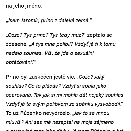
na jeho jméno.
„
Jsem Jaromír, princ z daleké země.
“
„
Cože? Tys princ? Tys tedy muž?
“ zeptalo se
zděšeně. „
A tys mne políbil? Vždyť já ti k tomu
nedalo souhlas. Víš, že jde o sexuální
obtěžování?
“
Princ byl zaskočen ještě víc. „
Cože? Jaký
souhlas? Co to plácáš? Vždyť si spala jako
očarovaná. Tak jak si mi mohla dát nějaký souhlas.
Vždyť já tě svým polibkem ze spánku vysvobodil.
“
To už Růženko nevydrželo. „
Jak to se mnou
mluvíš? Ani ses mě nezeptal na moje zájmeno
a oslovuješ mne jako dívku. Já jsem Růženko a tvá