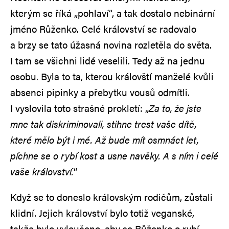
kterým se říká „pohlaví“, a tak dostalo nebinární
jméno Růženko. Celé království se radovalo
a brzy se tato úžasná novina rozletěla do světa.
I tam se všichni lidé veselili. Tedy až na jednu
osobu. Byla to ta, kterou královští manželé kvůli
absenci pipinky a přebytku vousů odmítli.
I vyslovila toto strašné prokletí: „
Za to, že jste
mne tak diskriminovali, stihne trest vaše dítě,
které mělo být i mé. Až bude mít osmnáct let,
píchne se o rybí kost a usne navěky. A s ním i celé
vaše království.
“
Když se to doneslo královským rodičům, zůstali
klidní. Jejich království bylo totiž veganské,
takže bylo vyloučeno, aby se Růženko o rybí