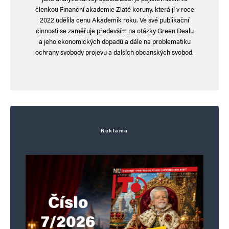
členkou Finanční akademie Zlaté koruny, která jí v roce
hloubal
Odpovědět
2022 udělila cenu Akademik roku. Ve své publikační
činnosti se zaměřuje především na otázky Green Dealu
25. 12. 2024 (0:22)
a jeho ekonomických dopadů a dále na problematiku
ochrany svobody projevu a dalších občanských svobod.
Jurečkova superdávka už bere za své. Vládní
poslanci mění její parametry.
Česko se znovu propadlo v Indexu
prosperity. Je 6. nejhorší v EU.
Moody’s snížila rating Slovenska i Francie.
Důvody jsou podobné.
Reklama
veřejný dluh a politická nestabilita.
Vladimír Fiala
Odpovědět
25. 12. 2024 (22:45)