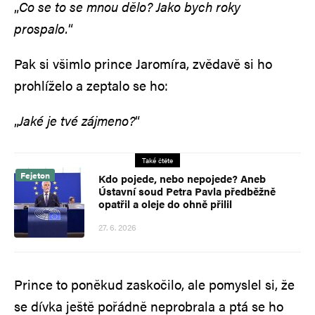
„
Co se to se mnou dělo? Jako bych roky
prospalo.
“
Pak si všimlo prince Jaromíra, zvědavě si ho
prohlíželo a zeptalo se ho:
„
Jaké je tvé zájmeno?
“
Také čtěte
Fejeton
Kdo pojede, nebo nepojede? Aneb
Ústavní soud Petra Pavla předběžně
opatřil a oleje do ohně přilil
27. 6. 2026
Prince to poněkud zaskočilo, ale pomyslel si, že
se dívka ještě pořádně neprobrala a ptá se ho