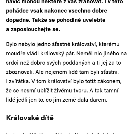
navíc mohou některé z vás zraňovat. I v této
pohádce však nakonec všechno dobře
dopadne. Takže se pohodlně uvelebte
a zaposlouchejte se.
Bylo nebylo jedno šťastné království, kterému
moudře vládl královský pár. Neměl nic jiného na
srdci než dobro svých poddaných a ti jej za to
zbožňovali. Ale nejenom lidé tam byli šťastni.
I zvířátka. V tom království bylo totiž zákonem,
že se nesmí ublížit živému tvoru. A tak tamní
lidé jedli jen to, co jim země dala darem.
Královské dítě