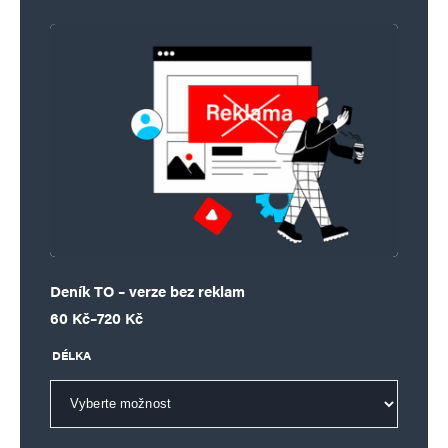
Deník TO – verze bez reklam
Rozpětí cen: 60 Kč až 720 Kč
60
Kč
–
720
Kč
DÉLKA