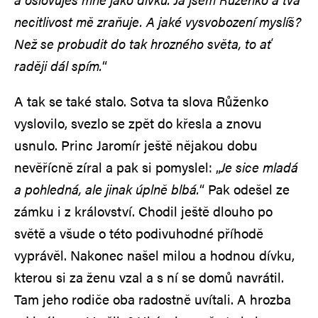
necitlivost mě zraňuje. A jaké vysvobození myslíš?
Než se probudit do tak hrozného světa, to ať
raději dál spím.
“
A tak se také stalo. Sotva ta slova Růženko
vyslovilo, svezlo se zpět do křesla a znovu
usnulo. Princ Jaromír ještě nějakou dobu
nevěřícně zíral a pak si pomyslel: „
Je sice mladá
a pohledná, ale jinak úplně blbá.
“ Pak odešel ze
zámku i z království. Chodil ještě dlouho po
světě a všude o této podivuhodné příhodě
vyprávěl. Nakonec našel milou a hodnou dívku,
kterou si za ženu vzal a s ní se domů navrátil.
Tam jeho rodiče oba radostně uvítali. A hrozba