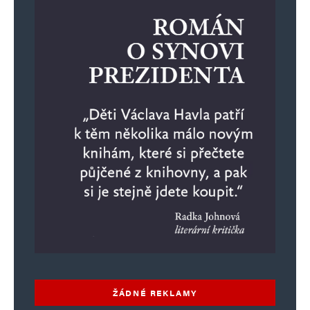
E-mail
*
Webová stránka
Uložit do prohlížeče jméno, e-mail a webovou stránku pro budoucí
komentáře.
Informujte mě o nových komentářích e-mailem.
Informujte mě o nových příspěvcích e-mailem.
Alternative:
ŽÁDNÉ REKLAMY