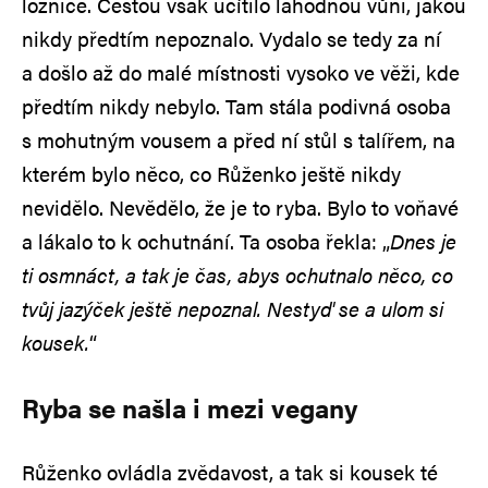
ložnice. Cestou však ucítilo lahodnou vůni, jakou
nikdy předtím nepoznalo. Vydalo se tedy za ní
a došlo až do malé místnosti vysoko ve věži, kde
předtím nikdy nebylo. Tam stála podivná osoba
s mohutným vousem a před ní stůl s talířem, na
kterém bylo něco, co Růženko ještě nikdy
nevidělo. Nevědělo, že je to ryba. Bylo to voňavé
a lákalo to k ochutnání. Ta osoba řekla: „
Dnes je
ti osmnáct, a tak je čas, abys ochutnalo něco, co
tvůj jazýček ještě nepoznal. Nestyď se a ulom si
kousek.
“
Ryba se našla i mezi vegany
Růženko ovládla zvědavost, a tak si kousek té