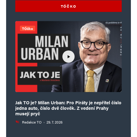
TÓČKO
TÓčko
Jak TO je? Milan Urban: Pro Piráty je nepřítel číslo
jedna auto, číslo dvě člověk. Z vedení Prahy
musejí pryč
Redakce TO
·
29. 7. 2026