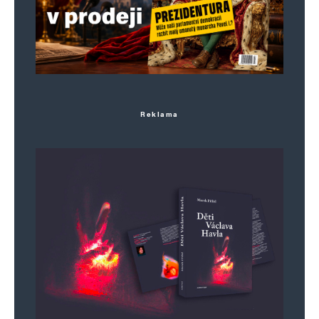
Krása – díky! 🙂
Napsat komentář
Vaše e-mailová adresa nebude zveřejněna.
Vyžadované informace jsou
Reklama
označeny
*
Komentář
*
Jméno
*