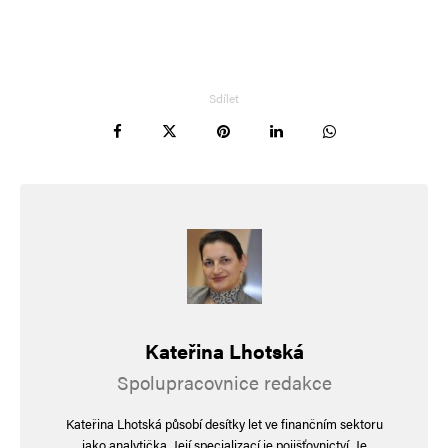
Skvělé!
Sdílet
hloubal
Odpovědět
25. 12. 2024 (0:16)
EU pošle Turkům další miliardy. O Kurdech
v Sýrii ale mlčí jak zařezaná. Evropská unie
pošle na péči o syrské uprchlíky v Turecku další
miliardu eur [cca 25 mld. Kč]. Peníze z EU prý
půjdou hlavně na financování návratu syrských
Kateřina Lhotská
uprchlíků na území Turecka do Sýrie. Podle
Spolupracovnice redakce
analytiků však jen to nestačí. a to se vyplatí…
Kateřina Lhotská působí desítky let ve finančním sektoru
jako analytička. Její specializací je pojišťovnictví. Je