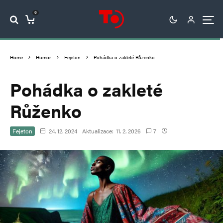
0
Home
Humor
Fejeton
Pohádka o zakleté Růženko
Pohádka o zakleté
Růženko
Fejeton
24. 12. 2024
Aktualizace:
11. 2. 2026
7