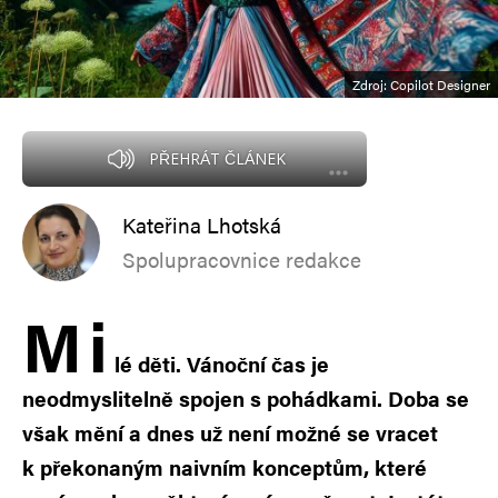
Zdroj: Copilot Designer
PŘEHRÁT ČLÁNEK
Kateřina Lhotská
Spolupracovnice redakce
M
i
lé děti. Vánoční čas je
neodmyslitelně spojen s pohádkami. Doba se
však mění a dnes už není možné se vracet
k překonaným naivním konceptům, které