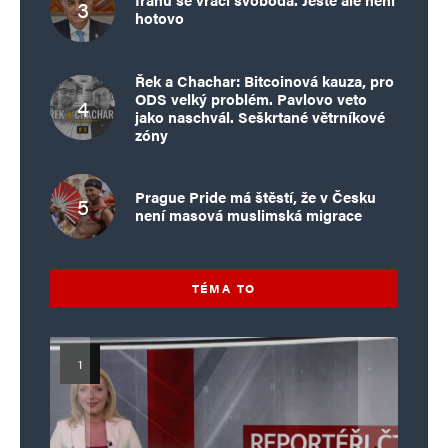
hotovo
Řek a Chachar: Bitcoinová kauza, pro
ODS velký problém. Pavlovo veto
jako naschvál. Seškrtané větrníkové
zóny
Prague Pride má štěstí, že v Česku
není masová muslimská migrace
TÉMA TO
Islamistický teror v EU, 6. díl:
Mýty o Václavu Klausovi:
Vymíráme a politici lžou: