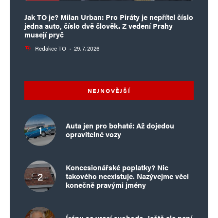
Jak TO je? Milan Urban: Pro Piráty je nepřítel číslo
jedna auto, číslo dvě člověk. Z vedení Prahy
musejí pryč
Redakce TO
·
29. 7. 2026
NEJNOVĚJŠÍ
Auta jen pro bohaté: Až dojedou
opravitelné vozy
Koncesionářské poplatky? Nic
takového neexistuje. Nazývejme věci
konečně pravými jmény
Íránu se vrací svoboda. Ještě ale není