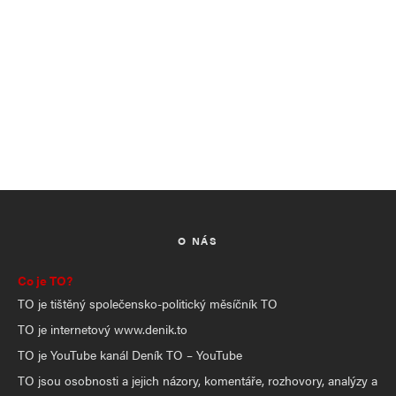
O NÁS
Co je TO?
TO je tištěný společensko-politický měsíčník TO
TO je internetový www.denik.to
TO je YouTube kanál Deník TO – YouTube
TO jsou osobnosti a jejich názory, komentáře, rozhovory, analýzy a