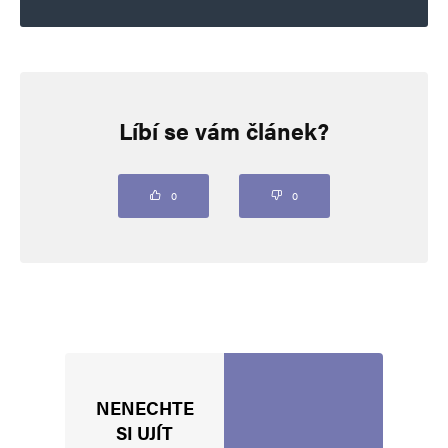
Napsat komentář
Líbí se vám článek?
Vaše e-mailová adresa nebude zveřejněna.
Vyžadované informace jsou
označeny
*
Komentář
*
0
0
NENECHTE
Jméno
*
SI UJÍT