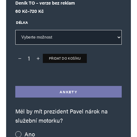
Deník TO – verze bez reklam
Rozpětí cen: 60 Kč až 720 Kč
60
Kč
–
720
Kč
DÉLKA
PŘIDAT DO KOŠÍKU
Deník TO – verze bez reklam množství
Alternative:
ANKETY
Měl by mít prezident Pavel nárok na
služební motorku?
Ano