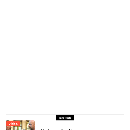
Také čtěte
Video