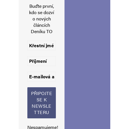
Buďte první,
kdo se dozví
o nových
E-mail
*
Webová stránka
článcích
Deníku TO
Uložit do prohlížeče jméno, e-mail a webovou stránku pro budoucí
komentáře.
Informujte mě o nových komentářích e-mailem.
Informujte mě o nových příspěvcích e-mailem.
Alternative:
Nespamujeme!