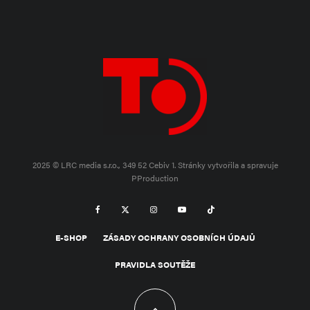
2025 © LRC media s.r.o., 349 52 Cebiv 1.
Stránky vytvořila a spravuje
PProduction
E-SHOP
ZÁSADY OCHRANY OSOBNÍCH ÚDAJŮ
PRAVIDLA SOUTĚŽE