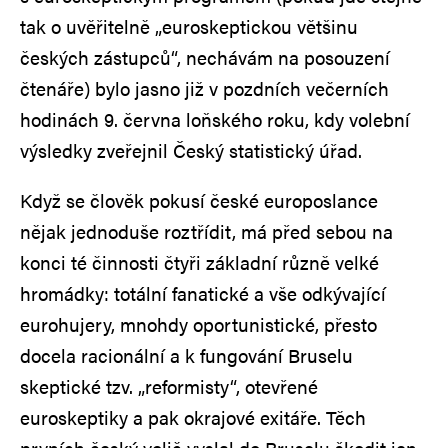
tak o uvěřitelně „euroskeptickou většinu
českých zástupců“, nechávám na posouzení
čtenáře) bylo jasno již v pozdních večerních
hodinách 9. června loňského roku, kdy volební
výsledky zveřejnil Český statistický úřad.
Když se člověk pokusí české europoslance
nějak jednoduše roztřídit, má před sebou na
konci té činnosti čtyři základní různě velké
hromádky: totální fanatické a vše odkývající
eurohujery, mnohdy oportunistické, přesto
docela racionální a k fungování Bruselu
skeptické tzv. „reformisty“, otevřené
euroskeptiky a pak okrajové exitáře. Těch