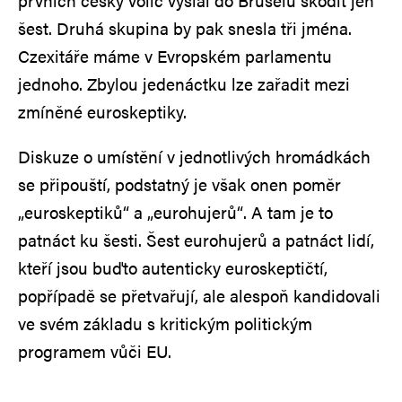
prvních český volič vyslal do Bruselu škodit jen
šest. Druhá skupina by pak snesla tři jména.
Czexitáře máme v Evropském parlamentu
jednoho. Zbylou jedenáctku lze zařadit mezi
zmíněné euroskeptiky.
Diskuze o umístění v jednotlivých hromádkách
se připouští, podstatný je však onen poměr
„euroskeptiků“ a „eurohujerů“. A tam je to
patnáct ku šesti. Šest eurohujerů a patnáct lidí,
kteří jsou buďto autenticky euroskeptičtí,
popřípadě se přetvařují, ale alespoň kandidovali
ve svém základu s kritickým politickým
programem vůči EU.