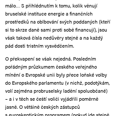
málo… S přihlédnutím k tomu, kolik věnují
bruselské instituce energie a finančních
prostředků na oblbování svých poddaných (kteří
si to skrze daně sami proti sobě financují), jsou
však taková čísla nedůvěry stejně a na každý
pád dosti tristním vysvědčením.
O překvapení se však nejedná. Posledním
pořádným průzkumem českého veřejného
mínění o Evropské unii byly přece loňské volby
do Evropského parlamentu (v nichž, podotýkám,
volí zejména probruselsky ladění spoluobčané)
– a i v těch se čeští voliči vyjádřili poměrně
jasně. O většině českých zástupců
s euroskeptickým programem (pokud jde stejně