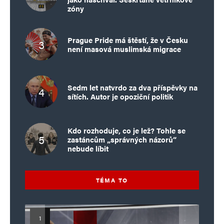
zóny
Prague Pride má štěstí, že v Česku
není masová muslimská migrace
Sedm let natvrdo za dva příspěvky na
sítích. Autor je opoziční politik
Kdo rozhoduje, co je lež? Tohle se
zastáncům „správných názorů“
nebude líbit
TÉMA TO