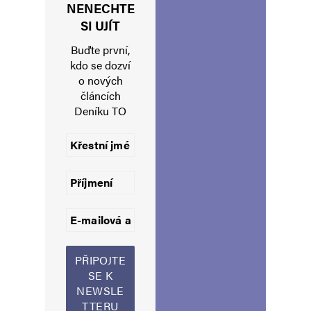
NENECHTE
Jméno
*
SI UJÍT
Buďte první,
kdo se dozví
o nových
E-mail
*
Webová stránka
článcích
Deníku TO
Uložit do prohlížeče jméno, e-mail a webovou stránku pro budoucí
komentáře.
Informujte mě o nových komentářích e-mailem.
Informujte mě o nových příspěvcích e-mailem.
Alternative: