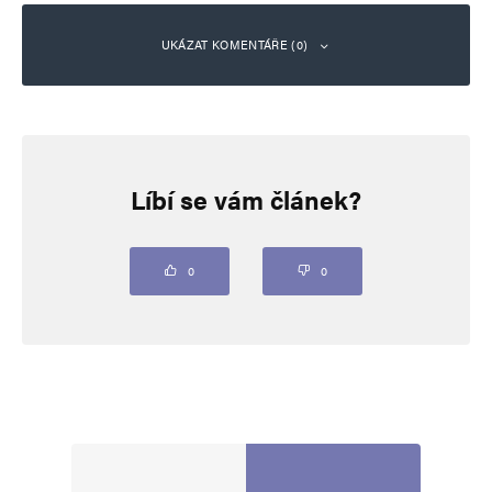
UKÁZAT KOMENTÁŘE (0)
Napsat komentář
Líbí se vám článek?
Vaše e-mailová adresa nebude zveřejněna.
Vyžadované informace jsou
označeny
*
Komentář
*
0
0