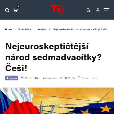
0
Home
Publicistika
Analýza
Nejeuroskeptičtější národ sedmadvacítky? Češi!
Nejeuroskeptičtější
národ sedmadvacítky?
Češi!
Analýza
22. 10. 2025
Aktualizace:
27. 10. 2025
3 min. čtení