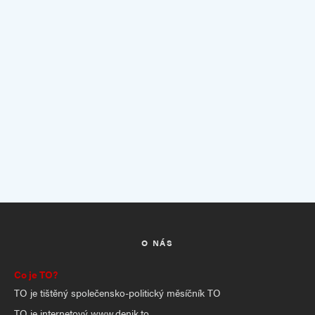
O NÁS
Co je TO?
TO je tištěný společensko-politický měsíčník TO
TO je internetový www.denik.to