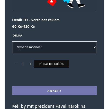
Deník TO – verze bez reklam
Rozpětí cen: 60 Kč až 720 Kč
60
Kč
–
720
Kč
DÉLKA
PŘIDAT DO KOŠÍKU
Deník TO – verze bez reklam množství
Alternative:
ANKETY
Měl by mít prezident Pavel nárok na