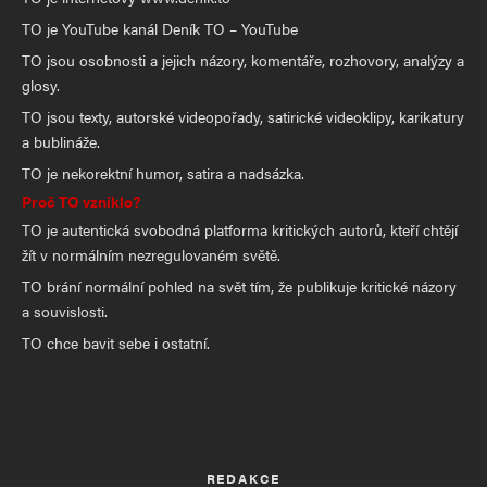
TO je YouTube kanál Deník TO – YouTube
TO jsou osobnosti a jejich názory, komentáře, rozhovory, analýzy a
glosy.
TO jsou texty, autorské videopořady, satirické videoklipy, karikatury
a bublináže.
TO je nekorektní humor, satira a nadsázka.
Proč TO vzniklo?
TO je autentická svobodná platforma kritických autorů, kteří chtějí
žít v normálním nezregulovaném světě.
TO brání normální pohled na svět tím, že publikuje kritické názory
a souvislosti.
TO chce bavit sebe i ostatní.
REDAKCE