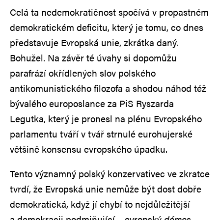
Celá ta nedemokratičnost spočívá v propastném
demokratickém deficitu, který je tomu, co dnes
představuje Evropská unie, zkrátka daný.
Bohužel. Na závěr té úvahy si dopomůžu
parafrází okřídlených slov polského
antikomunistického filozofa a shodou náhod též
bývalého europoslance za PiS Ryszarda
Legutka, který je pronesl na plénu Evropského
parlamentu tváří v tvář strnulé eurohujerské
většině konsensu evropského úpadku.
Tento významný polský konzervativec ve zkratce
tvrdí, že Evropská unie nemůže být dost dobře
demokratická, když jí chybí to nejdůležitější
a demokracii podmiňující – evropský
démos
.