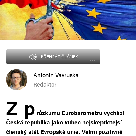
PŘEHRÁT ČLÁNEK
Antonín Vavruška
Redaktor
Z
p
růzkumu Eurobarometru vychází
Česká republika jako vůbec nejskeptičtější
členský stát Evropské unie. Velmi pozitivně