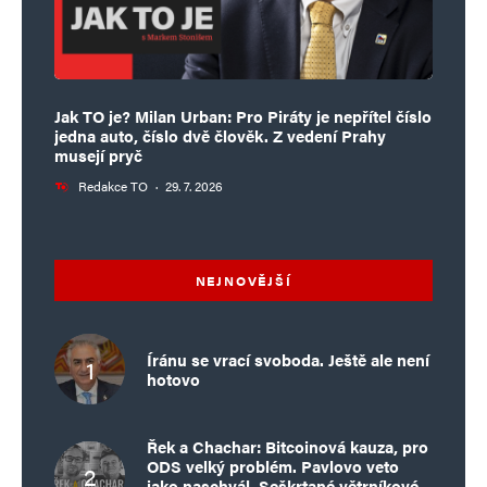
Jak TO je? Milan Urban: Pro Piráty je nepřítel číslo
jedna auto, číslo dvě člověk. Z vedení Prahy
musejí pryč
Redakce TO
·
29. 7. 2026
NEJNOVĚJŠÍ
Íránu se vrací svoboda. Ještě ale není
hotovo
Řek a Chachar: Bitcoinová kauza, pro
ODS velký problém. Pavlovo veto
jako naschvál. Seškrtané větrníkové