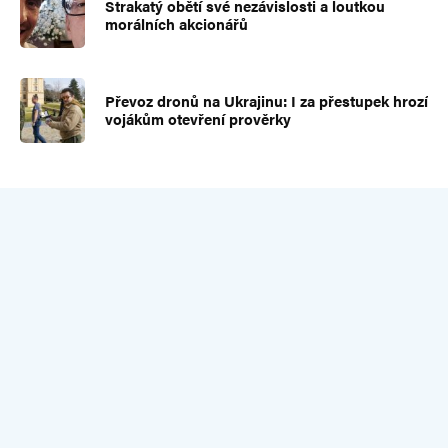
Strakatý obětí své nezávislosti a loutkou
morálních akcionářů
Převoz dronů na Ukrajinu: I za přestupek hrozí
vojákům otevření prověrky