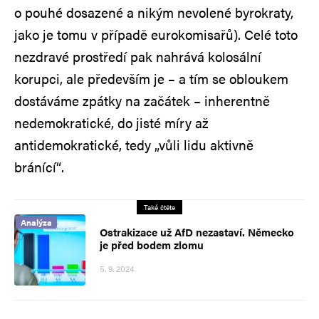
o pouhé dosazené a nikým nevolené byrokraty,
jako je tomu v případě eurokomisařů). Celé toto
nezdravé prostředí pak nahrává kolosální
korupci, ale především je – a tím se obloukem
dostáváme zpátky na začátek – inherentně
nedemokratické, do jisté míry až
antidemokratické, tedy „vůli lidu aktivně
bránící“.
Také čtěte
Analýza
Ostrakizace už AfD nezastaví. Německo
je před bodem zlomu
5. 9. 2024