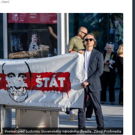
 čtení
Protest před budovou Slovenského národního divadla . Zdroj: Profimedia