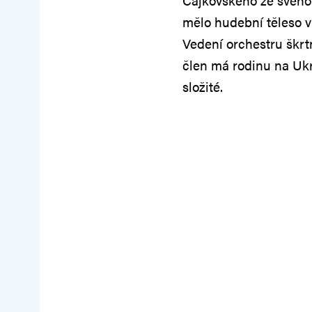
Čajkovského ze svého
mělo hudební těleso v 
Vedení orchestru škrt
člen má rodinu na Ukr
složité.