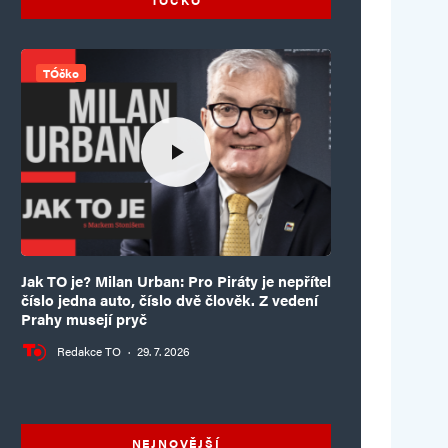
TÓčko
Jak TO je? Milan Urban: Pro Piráty je nepřítel
číslo jedna auto, číslo dvě člověk. Z vedení
Prahy musejí pryč
Redakce TO
·
29. 7. 2026
NEJNOVĚJŠÍ