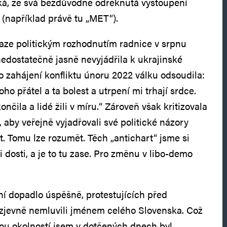
ká, že svá bezdůvodně odřeknutá vystoupení
 (například právě tu „MET“).
Praze politickým rozhodnutím radnice v srpnu
edostatečně jasně nevyjádřila k ukrajinské
o zahájení konfliktu únoru 2022 válku odsoudila:
 přátel a ta bolest a utrpení mi trhají srdce.
ončila a lidé žili v míru.“ Zároveň však kritizovala
 aby veřejně vyjadřovali své politické názory
t. Tomu lze rozumět. Těch „antichart“ jsme si
 dosti, a je to tu zase. Pro změnu v libo-demo
ní dopadlo úspěšně, protestujících před
 zjevně nemluvili jménem celého Slovenska. Což
u okolností jsem v dotčených dnech byl