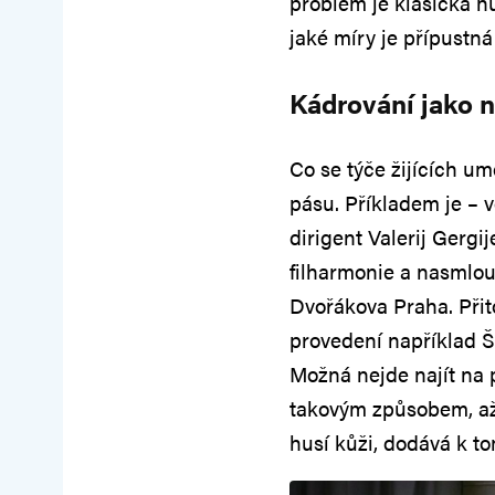
problém je klasická h
jaké míry je přípustn
Kádrování jako 
Co se týče žijících u
pásu. Příkladem je – 
dirigent Valerij Ger
filharmonie a nasmlouv
Dvořákova Praha. Přit
provedení například Šo
Možná nejde najít na p
takovým způsobem, až
husí kůži, dodává k t