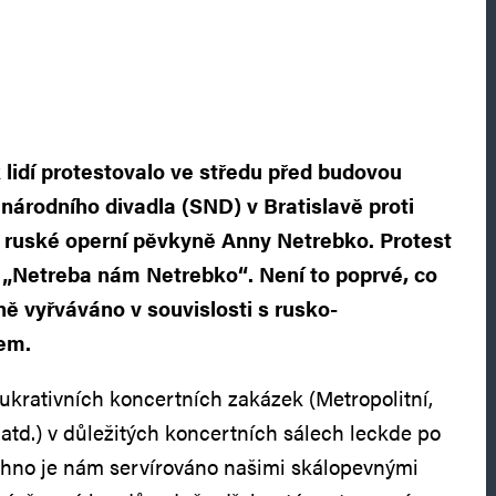
 lidí protestovalo ve středu před budovou
národního divadla (SND) v Bratislavě proti
 ruské operní pěvkyně Anny Netrebko. Protest
 „Netreba nám Netrebko“. Není to poprvé, co
ně vyřváváno v souvislosti s rusko-
tem.
 lukrativních koncertních zakázek (Metropolitní,
 atd.) v důležitých koncertních sálech leckde po
echno je nám servírováno našimi skálopevnými