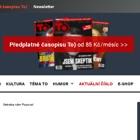
é časopisu To)
Newsletter
Předplatné časopisu To)
od 85 Kč/měsíc >>
R
KULTURA
TÉMA TO
HUMOR
AKTUÁLNÍ ČÍSLO
E-SHOP
Netreba nám Popova!
!