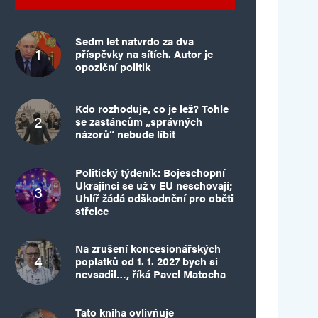
Sedm let natvrdo za dva
příspěvky na sítích. Autor je
opoziční politik
Kdo rozhoduje, co je lež? Tohle
se zastáncům „správných
názorů“ nebude líbit
Politický týdeník: Bojeschopní
Ukrajinci se už v EU neschovají;
Uhlíř žádá odškodnění pro oběti
střelce
Na zrušení koncesionářských
poplatků od 1. 1. 2027 bych si
nevsadil…, říká Pavel Matocha
Tato kniha ovlivňuje