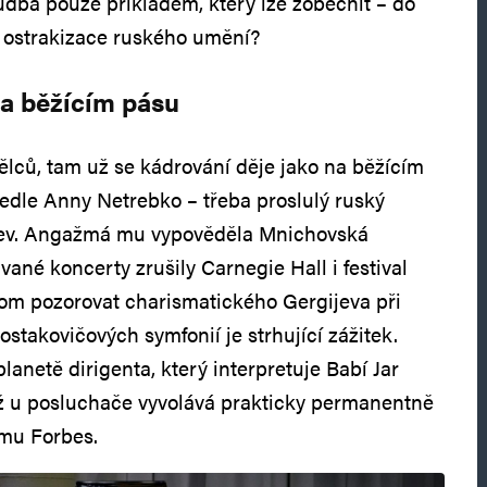
udba pouze příkladem, který lze zobecnit – do
á ostrakizace ruského umění?
na běžícím pásu
mělců, tam už se kádrování děje jako na běžícím
vedle Anny Netrebko – třeba proslulý ruský
gijev. Angažmá mu vypověděla Mnichovská
ané koncerty zrušily Carnegie Hall i festival
om pozorovat charismatického Gergijeva při
stakovičových symfonií je strhující zážitek.
lanetě dirigenta, který interpretuje Babí Jar
 u posluchače vyvolává prakticky permanentně
omu Forbes.