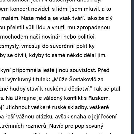
jsem koncert neviděl, s lidmi jsem mluvil, a to
 malém. Naše média se však tváří, jako že zlý
ou přelstil vůli lidu a vnutil mu zpropadenou
mochodem naši novináři nebo politici,
esmysly, vměšují do suverénní politiky
by se divili, kdyby to samé někdo dělal jim.
kyní připomněla ještě jinou souvislost. Před
l výmluvný titulek: „Může Šostakovič za
žné hudby staví k ruskému dědictví.“ Tak se ptal
s. Na Ukrajině je válečný konflikt s Ruskem.
jí utichnout veškeré ruské skladby, veškeré
 řeší vážnou otázku, avšak snaha o její řešení
xtrémních rozměrů. Navíc pro popisovaný