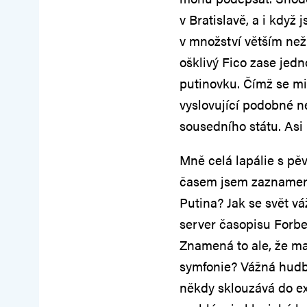
v Bratislavě, a i když 
v množství větším než
ošklivý Fico zase jedn
putinovku. Čímž se mi
vyslovující podobné n
sousedního státu. Asi 
Mně celá lapálie s pěv
časem jsem zaznamena
Putina? Jak se svět vá
server časopisu Forbe
Znamená to ale, že ma
symfonie? Vážná hudba
někdy sklouzává do e