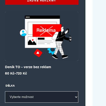
ŽÁDNÉ REKLAMY
Deník TO – verze bez reklam
Rozpětí cen: 60 Kč až 720 Kč
60
Kč
–
720
Kč
DÉLKA