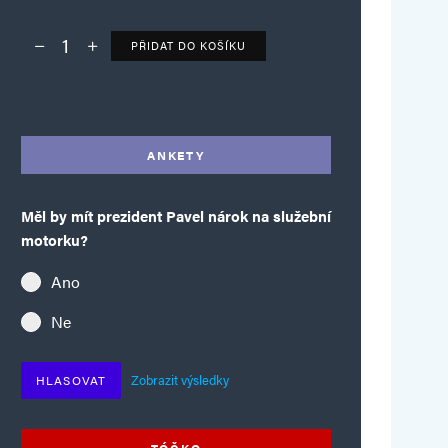
PŘIDAT DO KOŠÍKU
Deník TO – verze bez reklam množství
Alternative:
ANKETY
Měl by mít prezident Pavel nárok na služební
motorku?
Ano
Ne
Zobrazit výsledky
HLASOVAT
TÓČKO