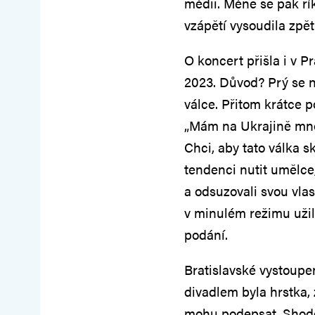
médii. Méně se pak ří
vzápětí vysoudila zpět
O koncert přišla i v 
2023. Důvod? Prý se n
válce. Přitom krátce p
„Mám na Ukrajině mnoho
Chci, aby tato válka sk
tendenci nutit umělce,
a odsuzovali svou vlas
v minulém režimu užili
podání.
Bratislavské vystoupe
divadlem byla hrstka,
mohu podepsat. Shodo