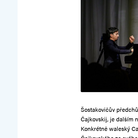
Šostakovičův předchůd
Čajkovskij, je dalším
Konkrétně waleský Car