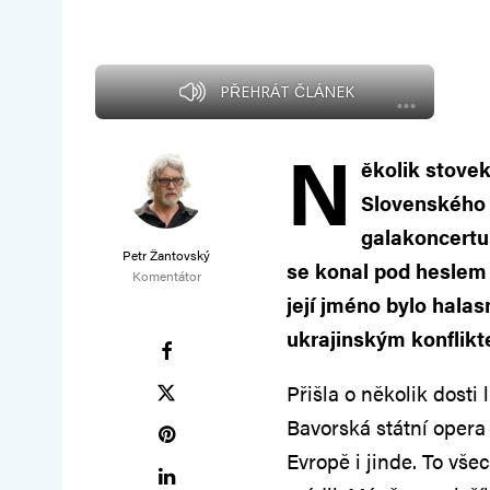
PŘEHRÁT ČLÁNEK
N
ěkolik stovek
Slovenského 
galakoncertu
Petr Žantovský
se konal pod heslem
Komentátor
její jméno bylo halas
ukrajinským konflik
Přišla o několik dosti
Bavorská státní opera
Evropě i jinde. To vš