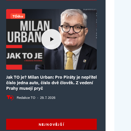
TÓčko
Jak TO je? Milan Urban: Pro Piráty je nepřítel
číslo jedna auto, číslo dvě člověk. Z vedení
Prahy musejí pryč
Redakce TO
·
29. 7. 2026
NEJNOVĚJŠÍ