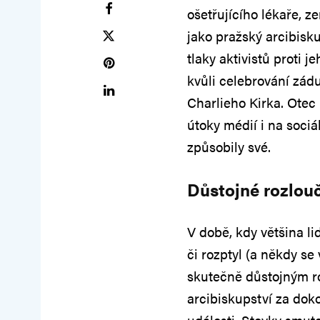
ošetřujícího lékaře, z
jako pražský arcibiskup
tlaky aktivistů proti
kvůli celebrování zád
Charlieho Kirka. Otec
útoky médií i na sociál
způsobily své.
Důstojné rozlou
V době, kdy většina li
či rozptyl (a někdy se
skutečně důstojným r
arcibiskupství za dok