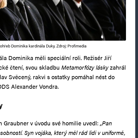
pohřeb Dominika kardinála Duky. Zdroj: Profimedia
la Dominika měli speciální roli. Režisér Jiří
ické čtení, svou skladbu
Metamorfózy lásky
zahrál
lav Svěcený, rakvi s ostatky pomáhal nést do
ODS Alexander Vondra.
y
n Graubner v úvodu své homilie uvedl:
„Pan
sobností. Syn vojáka, který měl rád lidi v uniformě,