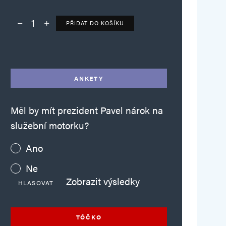
PŘIDAT DO KOŠÍKU
Deník TO – verze bez reklam množství
Alternative:
ANKETY
Měl by mít prezident Pavel nárok na
služební motorku?
Ano
Ne
Zobrazit výsledky
HLASOVAT
TÓČKO