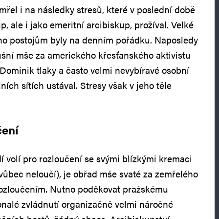
emřel i na následky stresů, které v poslední době
, ale i jako emeritní arcibiskup, prožíval. Velké
 jeho postojům byly na denním pořádku. Naposledy
ušní mše za amerického křesťanského aktivistu
 Dominik tlaky a často velmi nevybíravé osobní
ních sítích ustával. Stresy však v jeho těle
čení
dí volí pro rozloučení se svými blízkými kremaci
 vůbec neloučí), je obřad mše svaté za zemřelého
ozloučením. Nutno poděkovat pražskému
onalé zvládnutí organizačně velmi náročné