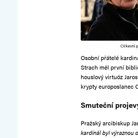
Církevní 
Osobní přátelé kardiná
Strach měl první bibl
houslový virtuóz Jaros
krypty europoslanec 
Smuteční projev
Pražský arcibiskup Ja
kardinál byl výraznou o