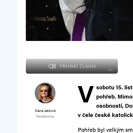
PŘEHRÁT ČLÁNEK
V
sobotu 15. li
pohřeb. Mimoř
osobností, Do
Dana Jaklová
v čele české katolick
Redaktorka
Pohřeb byl velkým sm