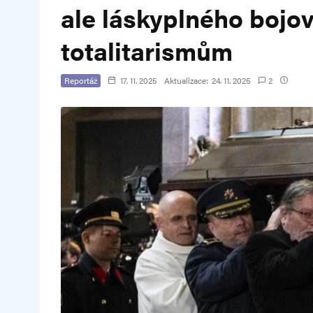
ale láskyplného bojo
totalitarismům
Reportáž
17. 11. 2025
Aktualizace:
24. 11. 2025
2