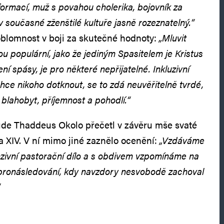
ormací, muž s povahou cholerika, bojovník za
 současné zženštilé kultuře jasně rozeznatelný.“
oblomnost v boji za skutečné hodnoty:
„Mluvit
ou populární, jako že jediným Spasitelem je Kristus
ní spásy, je pro některé nepřijatelné. Inkluzivní
chce nikoho dotknout, se to zdá neuvěřitelně tvrdé,
 blahobyt, příjemnost a pohodlí.“
ude Thaddeus Okolo přečetl v závěru mše svaté
 XIV. V ní mimo jiné zaznělo ocenění:
„Vzdáváme
nzivní pastorační dílo a s obdivem vzpomínáme na
pronásledování, kdy navzdory nesvobodě zachoval
“