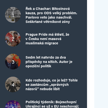
Řek a Chachar: Bitcoinová
kauza, pro ODS velký problém.
Pavlovo veto jako naschvál.
Seškrtané větrníkové zóny
Prague Pride má štěstí, že
v Česku není masová
muslimská migrace
Sedm let natvrdo za dva
příspěvky na sítích. Autor je
opoziční politik
Kdo rozhoduje, co je lež? Tohle
se zastáncům „správných
názorů“ nebude líbit
Politický týdeník: Bojeschopní
Ukrajinci se už v EU neschovají;