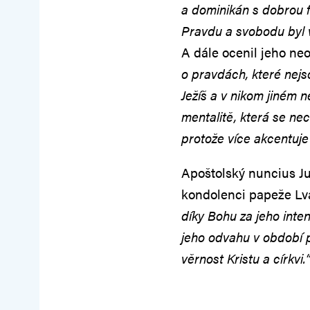
a dominikán s dobrou f
Pravdu a svobodu byl v
A dále ocenil jeho ne
o pravdách, které nejs
Ježíš a v nikom jiném ne
mentalitě, která se ne
protože více akcentuje
Apoštolský nuncius J
kondolenci papeže Lva
díky Bohu za jeho inte
jeho odvahu v období 
věrnost Kristu a církvi.