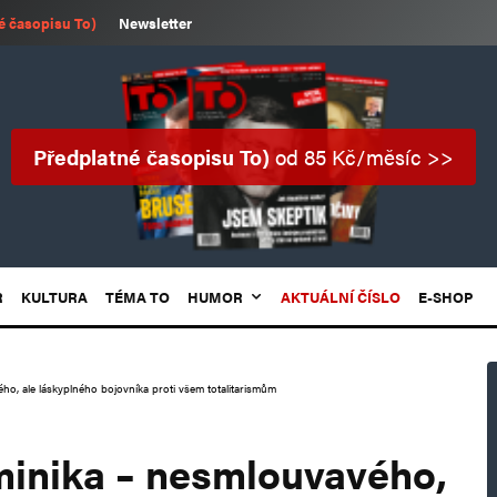
é časopisu To)
Newsletter
Předplatné časopisu To)
od 85 Kč/měsíc >>
R
KULTURA
TÉMA TO
HUMOR
AKTUÁLNÍ ČÍSLO
E-SHOP
o, ale láskyplného bojovníka proti všem totalitarismům
minika – nesmlouvavého,