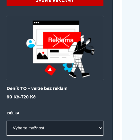
ŽÁDNÉ REKLAMY
Deník TO – verze bez reklam
Rozpětí cen: 60 Kč až 720 Kč
60
Kč
–
720
Kč
DÉLKA