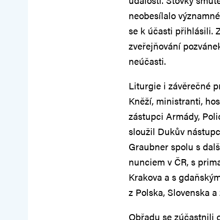
události. Stovky smut
neobesílalo významné 
se k účasti přihlásili.
zveřejňování pozváne
neúčasti.
Liturgie i závěrečné 
Kněží, ministranti, hos
zástupci Armády, Pol
sloužil Dukův nástupc
Graubner spolu s dalš
nunciem v ČR, s prim
Krakova a s gdaňským 
z Polska, Slovenska a
Obřadu se zúčastnili 