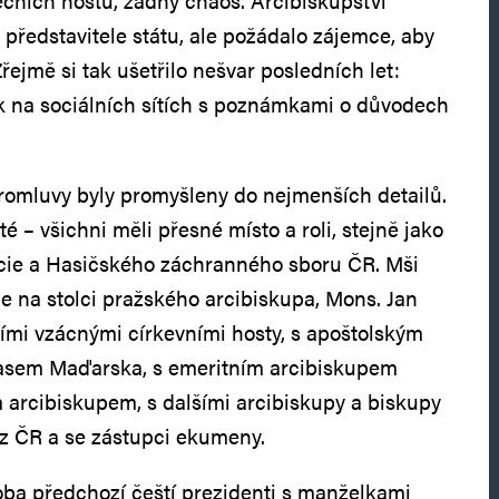
ečních hostů, žádný chaos. Arcibiskupství
představitele státu, ale požádalo zájemce, aby
 Zřejmě si tak ušetřilo nešvar posledních let:
k na sociálních sítích s poznámkami o důvodech
promluvy byly promyšleny do nejmenších detailů.
té – všichni měli přesné místo a roli, stejně jako
icie a Hasičského záchranného sboru ČR. Mši
e na stolci pražského arcibiskupa, Mons. Jan
ími vzácnými církevními hosty, s apoštolským
asem Maďarska, s emeritním arcibiskupem
arcibiskupem, s dalšími arcibiskupy a biskupy
 z ČR a se zástupci ekumeny.
oba předchozí čeští prezidenti s manželkami