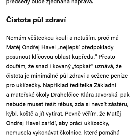
předsedy bude zjednána náprava.
Čistota půl zdraví
Nemám věšteckou kouli a netuším, proč má
Matěj Ondřej Havel „nejlepší předpoklady
posunout klíčovou oblast kupředu.“ Přesto
doufám, že snad i kovaný „topkař“ uznává, že
čistota je minimálně půl zdraví a sežene peníze
pro uklízečky. Například ředitelka Základní
a mateřské školy Drahelčice Klára Javorská, pak
nebude muset řešit rébus, zda si nevzít zástěru,
kýbl, koště a jít vytírat. Pevně věřím, že Matěj
Ondřej Havel zařídí, aby práci uklízečky,
nemusela vykonávat školnice, které pomáhá