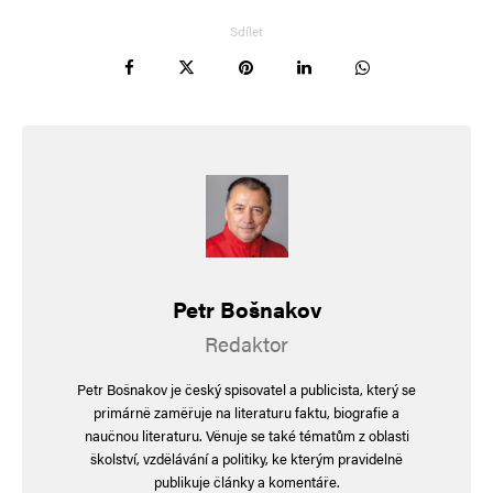
nástěnkáře a branou výchovou s plynovými
Sdílet
maskami. Učím už 20 let a věřte, výuka je stále
lepší. Vidím velký pokrok navzdory nepochopení
a nedorozumění veřejnosti. Dokonce bych
podpořila úklidové práce žáků ve škole. Co však
nechápu je neschopnost státu nás učitele
podporovat v tom nejpodstatnějším, co pro stát
děláme, ve výchově občanů.
Petr Bošnakov
Redaktor
hloubal
Odpovědět
Petr Bošnakov je český spisovatel a publicista, který se
16. 7. 2024 (17:37)
primárně zaměřuje na literaturu faktu, biografie a
naučnou literaturu. Věnuje se také tématům z oblasti
kde udělali inžinýři asi chybu. vyčichlej cement
školství, vzdělávání a politiky, ke kterým pravidelně
je prevít…
publikuje články a komentáře.