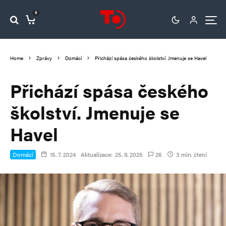
0
Home
Zprávy
Domácí
Přichází spása českého školství. Jmenuje se Havel
Přichází spása českého
školství. Jmenuje se
Havel
Domácí
15. 7. 2024
Aktualizace:
25. 9. 2025
26
3 min. čtení