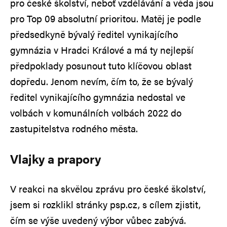
pro české školství, neboť vzdělávání a věda jsou
pro Top 09 absolutní prioritou. Matěj je podle
předsedkyně bývalý ředitel vynikajícího
gymnázia v Hradci Králové a má ty nejlepší
předpoklady posunout tuto klíčovou oblast
dopředu. Jenom nevím, čím to, že se bývalý
ředitel vynikajícího gymnázia nedostal ve
volbách v komunálních volbách 2022 do
zastupitelstva rodného města.
Vlajky a prapory
V reakci na skvělou zprávu pro české školství,
jsem si rozklikl stránky psp.cz, s cílem zjistit,
čím se výše uvedený výbor vůbec zabývá.