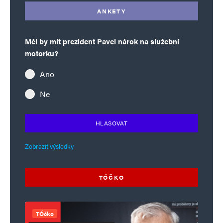
ANKETY
Měl by mít prezident Pavel nárok na služební
motorku?
Ano
Ne
HLASOVAT
Zobrazit výsledky
TÓČKO
TÓčko