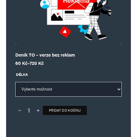
Deník TO – verze bez reklam
Rozpětí cen: 60 Kč až 720 Kč
60
Kč
–
720
Kč
DÉLKA
PŘIDAT DO KOŠÍKU
Deník TO – verze bez reklam množství
Alternative: