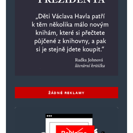
E-mail
*
Webová stránka
Uložit do prohlížeče jméno, e-mail a webovou stránku pro budoucí
komentáře.
Informujte mě o nových komentářích e-mailem.
Informujte mě o nových příspěvcích e-mailem.
Alternative:
ŽÁDNÉ REKLAMY