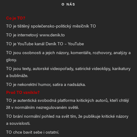
O NÁS
Co je TO?
TO je tištěný společensko-politický měsíčník TO
TO je internetový www.denik.to
TO je YouTube kanál Deník TO – YouTube
TO jsou osobnosti a jejich názory, komentáře, rozhovory, analýzy a
glosy.
TO jsou texty, autorské videopořady, satirické videoklipy, karikatury
a bublináže.
TO je nekorektní humor, satira a nadsázka.
Proč TO vzniklo?
TO je autentická svobodná platforma kritických autorů, kteří chtějí
žít v normálním nezregulovaném světě.
TO brání normální pohled na svět tím, že publikuje kritické názory
a souvislosti.
TO chce bavit sebe i ostatní.