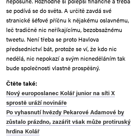
neposune. Rozhodně si polepší finančně a třeba
se podívá se do světa. A určitě zavdá své
stranické šéfové příčnu k nějakému oslavnému,
leč tradičně nic neříkajícímu, bezobsažnému
tweetu. Není třeba se proto Havlova
předsednictví bát, protože se ví, že kdo nic
nedělá, nic nepokazí a svým nicneděláním tak
bude společnosti vlastně prospěšný.
Čtěte také:
Nový europoslanec Kolář junior na síti X
sprostě uráží novináře
Po vyhasnutí hvězdy Pekarové Adamové by
zůstalo prázdno, zazářit však může protiruský
hrdina Kolář