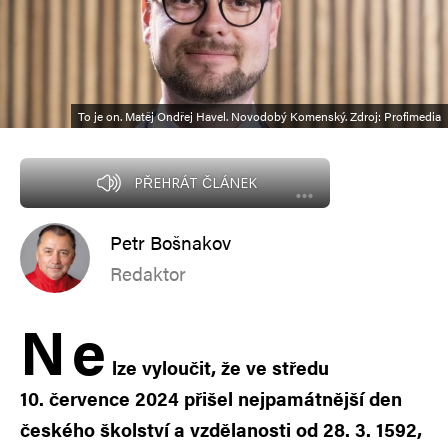
To je on. Matěj Ondřej Havel. Novodobý Komenský. Zdroj: Profimedia
PŘEHRÁT ČLÁNEK
Petr Bošnakov
Redaktor
N
e
lze vyloučit, že ve středu
10. července 2024 přišel nejpamátnější den
českého školství a vzdělanosti od 28. 3. 1592,