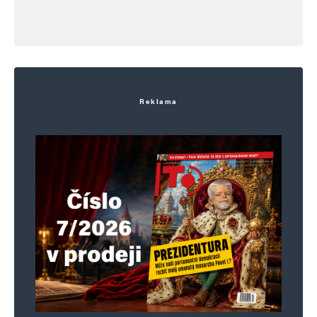
hloubal
Odpovědět
16. 7. 2024 (18:53)
Reklama
https://www.youtube.com/watch?
v=aI_Z3g_D8nY
Pepa
Odpovědět
17. 7. 2024 (7:22)
Doufajíc, pane autore, je to žena.