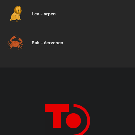
Lev – srpen
Rak – červenec