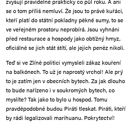
zvyšují pravidelně prakticky co půl roku. A ani
se o tom příliš nemluví. Že jsou to právě kuřáci,
kteří platí do státní pokladny pěkné sumy, to se
ve veřejném prostoru neprobírá. Jsou vyhnáni
před restaurace a hospody jako obtížný hmyz,
oficiálně se jich stát štítí, ale jejich peněz nikoli.
Teď si ve Zlíně politici vymysleli zákaz kouření
na balkónech. To už je naprostý vrchol! Ale prý
to je zatím jen v obecních bytech. Za jak dlouho
to bude nařízeno i v soukromých bytech, co
myslíte? Tak jako to bylo u hospod. Tomu
pravděpodobně budou Piráti tleskat. Piráti, kteří
by rádi legalizovali marihuanu. Pokrytectví!