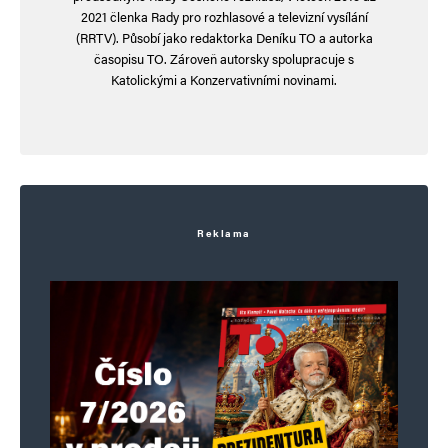
pojištěnce
2021 členka Rady pro rozhlasové a televizní vysílání
(RRTV). Působí jako redaktorka Deníku TO a autorka
podobně jako u povinného ručení aut
časopisu TO. Zároveň autorsky spolupracuje s
Katolickými a Konzervativními novinami.
Palo
Odpovědět
18. 8. 2024 (3:28)
Dodatek:
Reklama
jako kdyby se otravovaný kouřem
domluvil se sousedem pod kuřákem
ať začne na balkóně „hnojit“ prasečí kejdou
Napadlo by někoho to obhajovat
jako právo na svobodné smrdění?
Doufám že ne.