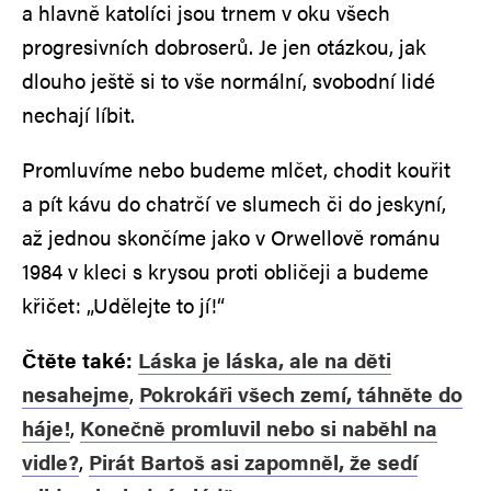
a hlavně katolíci jsou trnem v oku všech
progresivních dobroserů. Je jen otázkou, jak
dlouho ještě si to vše normální, svobodní lidé
nechají líbit.
Promluvíme nebo budeme mlčet, chodit kouřit
a pít kávu do chatrčí ve slumech či do jeskyní,
až jednou skončíme jako v Orwellově románu
1984 v kleci s krysou proti obličeji a budeme
křičet: „Udělejte to jí!“
Čtěte také:
Láska je láska, ale na děti
nesahejme
,
Pokrokáři všech zemí, táhněte do
háje!
,
Konečně promluvil nebo si naběhl na
vidle?
,
Pirát Bartoš asi zapomněl, že sedí