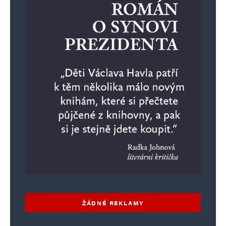
Vaše e-mailová adresa nebude zveřejněna.
Vyžadované informace jsou
označeny
*
Komentář
*
Jméno
*
ŽÁDNÉ REKLAMY
E-mail
*
Webová stránka