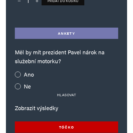
PŘIDAT DO KOŠÍKU
Deník TO – verze bez reklam množství
Alternative:
ANKETY
Měl by mít prezident Pavel nárok na
služební motorku?
Ano
Ne
HLASOVAT
Zobrazit výsledky
TÓČKO