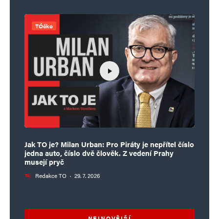
TÓčko
Jak TO je? Milan Urban: Pro Piráty je nepřítel číslo
jedna auto, číslo dvě člověk. Z vedení Prahy
musejí pryč
Redakce TO
·
29. 7. 2026
NEJNOVĚJŠÍ