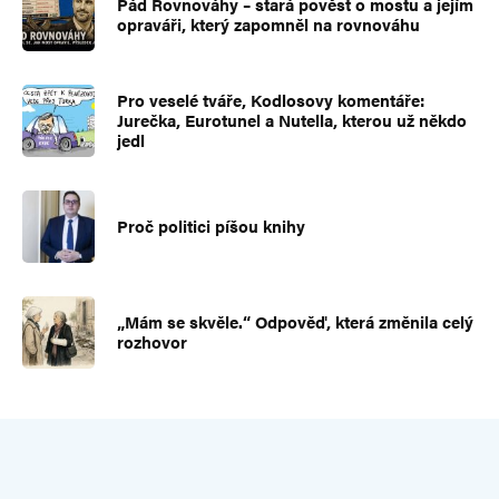
Pád Rovnováhy – stará pověst o mostu a jejím
opraváři, který zapomněl na rovnováhu
Pro veselé tváře, Kodlosovy komentáře:
Jurečka, Eurotunel a Nutella, kterou už někdo
jedl
Proč politici píšou knihy
„Mám se skvěle.“ Odpověď, která změnila celý
rozhovor