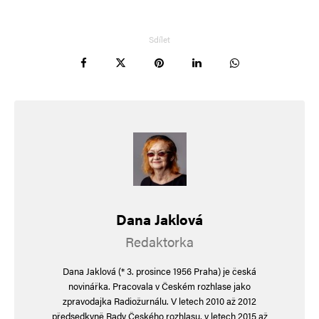
sousedy
Sousedé mají právo otravovat kuřáky
Sdílet
a třeba se sprchovat na balkoně tak že náhodou
budou sprchovat i souseda kuřáka
Jsem zastánce svobody a deregulací ale toto
téma je o bezohlednosti
Kterou zkoušíme napravovat regulacemi
Kouření neškodí možná ale určitě.
Dana Jaklová
Výdaje na vyšší nemocnost… pravděpodobně
Redaktorka
vybrané dané nepokryjí
Dana Jaklová (* 3. prosince 1956 Praha) je česká
Cestou by bylo privátní zdravotní pojištění kde
novinářka. Pracovala v Českém rozhlase jako
zpravodajka Radiožurnálu. V letech 2010 až 2012
by pojišťovny mohli zohlednit rizikovost
předsedkyně Rady Českého rozhlasu, v letech 2015 až