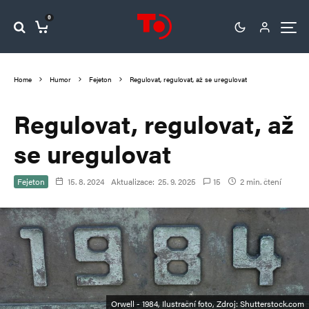
0
Home
Humor
Fejeton
Regulovat, regulovat, až se uregulovat
Regulovat, regulovat, až
se uregulovat
Fejeton
15. 8. 2024
Aktualizace:
25. 9. 2025
15
2 min. čtení
Orwell - 1984, Ilustrační foto, Zdroj: Shutterstock.com