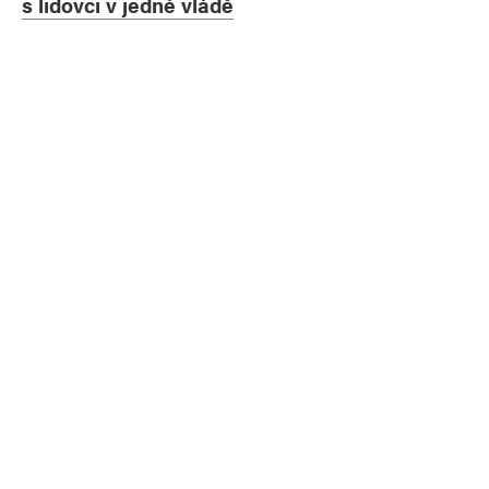
s lidovci v jedné vládě