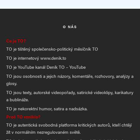
O NÁS
Co je TO?
TO je tištěný společensko-politický měsíčník TO
TO je internetový www.denik.to
TO je YouTube kanál Deník TO – YouTube
TO jsou osobnosti a jejich názory, komentáře, rozhovory, analýzy a
glosy.
TO jsou texty, autorské videopořady, satirické videoklipy, karikatury
a bublináže.
TO je nekorektní humor, satira a nadsázka.
Proč TO vzniklo?
TO je autentická svobodná platforma kritických autorů, kteří chtějí
žít v normálním nezregulovaném světě.