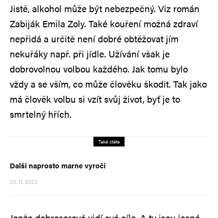
Jistě, alkohol může být nebezpečný. Viz román
Zabiják Emila Zoly. Také kouření možná zdraví
nepřidá a určitě není dobré obtěžovat jím
nekuřáky např. při jídle. Užívání však je
dobrovolnou volbou každého. Jak tomu bylo
vždy a se vším, co může člověku škodit. Tak jako
má člověk volbu si vzít svůj život, byť je to
smrtelný hřích.
Také čtěte
Dalši naprosto marne vyroči
23. 11. 2023
Jenže dobroserové vidí své cíle. A ty jsou jasné.