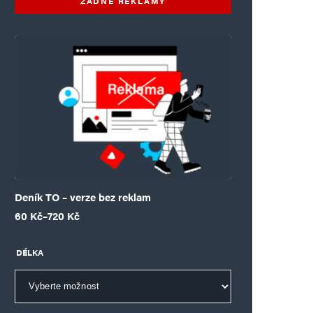
ŽÁDNÉ REKLAMY
Deník TO – verze bez reklam
Rozpětí cen: 60 Kč až 720 Kč
60
Kč
–
720
Kč
DÉLKA