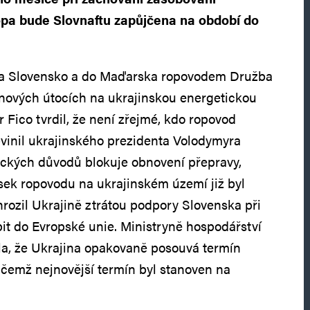
opa bude Slovnaftu zapůjčena na období do
na Slovensko a do Maďarska ropovodem Družba
nových útocích na ukrajinskou energetickou
r Fico tvrdil, že není zřejmé, kdo ropovod
bvinil ukrajinského prezidenta Volodymyra
tických důvodů blokuje obnovení přepravy,
ek ropovodu na ukrajinském území již byl
hrozil Ukrajině ztrátou podpory Slovenska při
pit do Evropské unie. Ministryně hospodářství
la, že Ukrajina opakovaně posouvá termín
ičemž nejnovější termín byl stanoven na