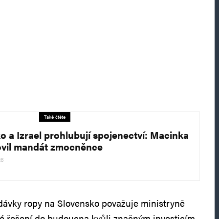
Také čtěte
o a Izrael prohlubují spojenectví: Macinka
vil mandát zmocněnce
26
ávky ropy na Slovensko považuje ministryně
é řešení do budoucna kvůli značným investicím