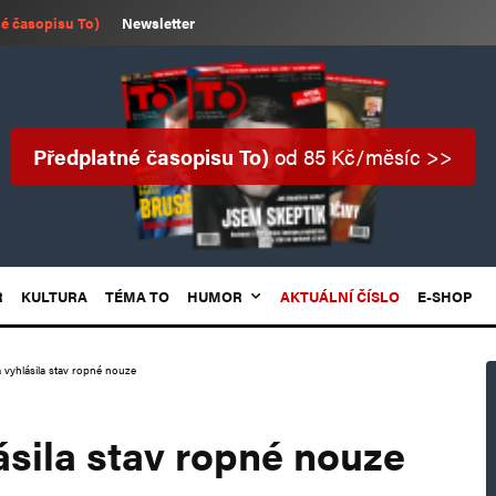
é časopisu To)
Newsletter
Předplatné časopisu To)
od 85 Kč/měsíc >>
R
KULTURA
TÉMA TO
HUMOR
AKTUÁLNÍ ČÍSLO
E-SHOP
 vyhlásila stav ropné nouze
ásila stav ropné nouze