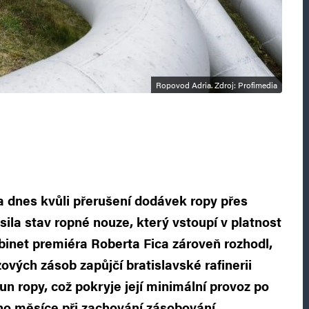
Ropovod Adria. Zdroj: Profimedia
a dnes kvůli přerušení dodávek ropy přes
sila stav ropné nouze, který vstoupí v platnost
binet premiéra Roberta Fica zároveň rozhodl,
ových zásob zapůjčí bratislavské rafinerii
un ropy, což pokryje její minimální provoz po
o měsíce při zachování zásobování