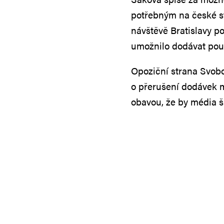
potřebným na české st
návštěvě Bratislavy po
umožnilo dodávat pou
Opoziční strana Svobod
o přerušení dodávek m
obavou, že by média ší