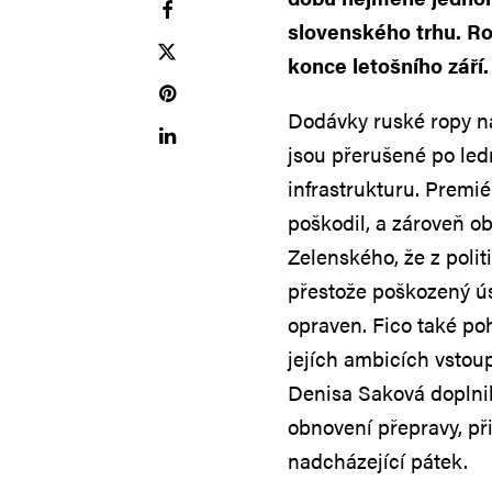
slovenského trhu. R
konce letošního září.
Dodávky ruské ropy 
jsou přerušené po led
infrastrukturu. Premié
poškodil, a zároveň o
Zelenského, že z poli
přestože poškozený ús
opraven. Fico také po
jejích ambicích vstou
Denisa Saková doplni
obnovení přepravy, př
nadcházející pátek.