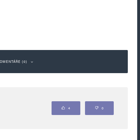
OMENTÁŘE (0)
ou označeny
*
4
0