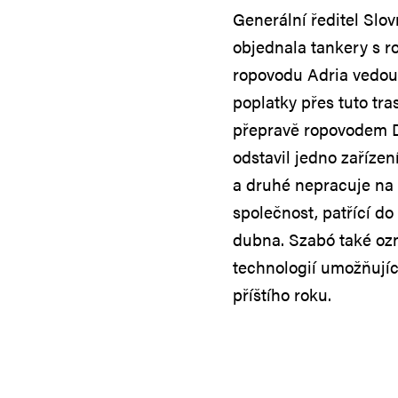
Generální ředitel Slov
objednala tankery s r
ropovodu Adria vedouc
poplatky přes tuto tra
přepravě ropovodem D
odstavil jedno zaříze
a druhé nepracuje na 
společnost, patřící d
dubna. Szabó také ozn
technologií umožňují
příštího roku.