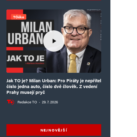
TÓčko
Jak TO je? Milan Urban: Pro Piráty je nepřítel
číslo jedna auto, číslo dvě člověk. Z vedení
Prahy musejí pryč
Redakce TO
·
29. 7. 2026
NEJNOVĚJŠÍ