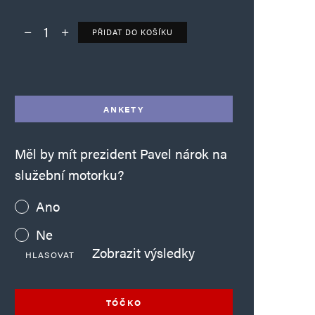
PŘIDAT DO KOŠÍKU
Deník TO – verze bez reklam množství
Alternative:
ANKETY
Měl by mít prezident Pavel nárok na
služební motorku?
Ano
Ne
Zobrazit výsledky
HLASOVAT
TÓČKO