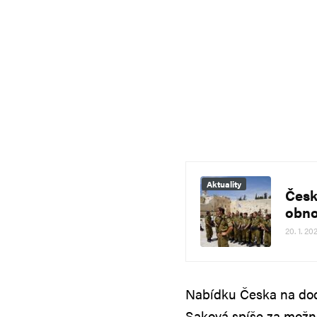
Aktuality
Česk
obno
20. 1. 20
Nabídku Česka na dod
Saková spíše za možn