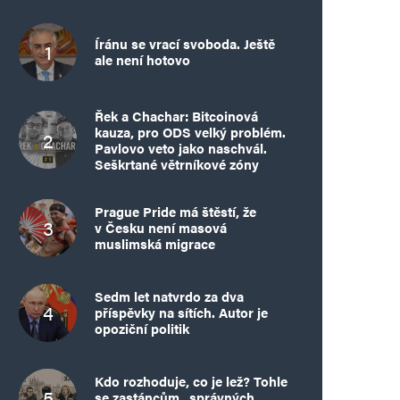
Íránu se vrací svoboda. Ještě
ale není hotovo
Řek a Chachar: Bitcoinová
kauza, pro ODS velký problém.
Pavlovo veto jako naschvál.
Seškrtané větrníkové zóny
Prague Pride má štěstí, že
v Česku není masová
muslimská migrace
Sedm let natvrdo za dva
příspěvky na sítích. Autor je
opoziční politik
Kdo rozhoduje, co je lež? Tohle
se zastáncům „správných