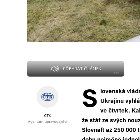
PŘEHRÁT ČLÁNEK
S
lovenská vlád
Ukrajinu vyhlá
ve čtvrtek. Ka
ČTK
že stát ze svých nouz
Agenturní zpravodajství
Slovnaft až 250 000 t
dobu nejméně jednoh