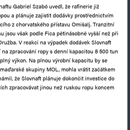
naftu Gabriel Szabó uvedl, že rafinerie již
opou a plánuje zajistit dodávky prostřednictvím
ího z chorvatského přístavu Omišalj. Tranzitní
su jsou však podle Fica pětinásobně vyšší než při
ružba. V reakci na výpadek dodávek Slovnaft
ní na zpracování ropy s denní kapacitou 8 500 tun
plný výkon. Na plnou výrobní kapacitu by se
o maďarské skupiny MOL, mohla vrátit začátkem
ámil, že Slovnaft plánuje dokončit investice do
cích zpracovávat jinou než ruskou ropu koncem