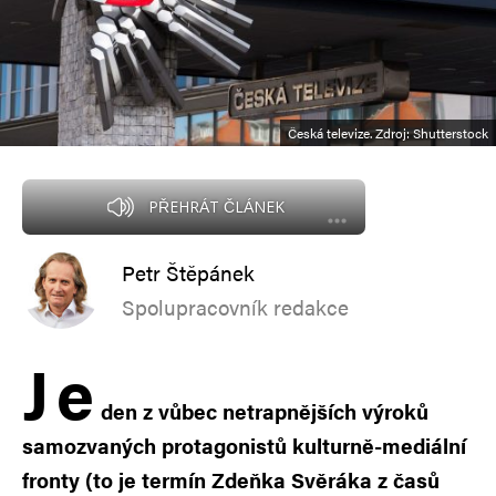
Česká televize. Zdroj: Shutterstock
PŘEHRÁT ČLÁNEK
Petr Štěpánek
Spolupracovník redakce
J
e
den z vůbec netrapnějších výroků
samozvaných protagonistů kulturně-mediální
fronty (to je termín Zdeňka Svěráka z časů