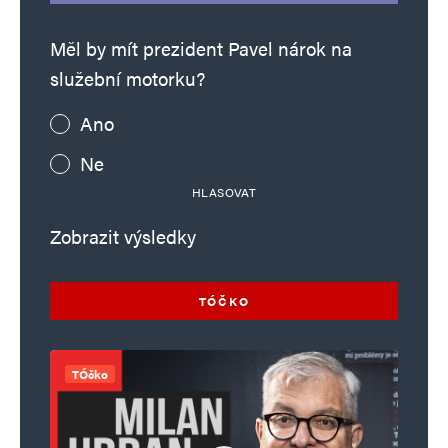
Měl by mít prezident Pavel nárok na
služební motorku?
Ano
Ne
HLASOVAT
Zobrazit výsledky
TÓČKO
TÓčko