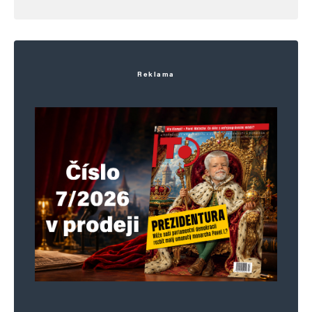
Napsat komentář
Vaše e-mailová adresa nebude zveřejněna.
Vyžadované informace jsou
označeny
*
Reklama
Komentář
*
Jméno
*
E-mail
*
Webová stránka