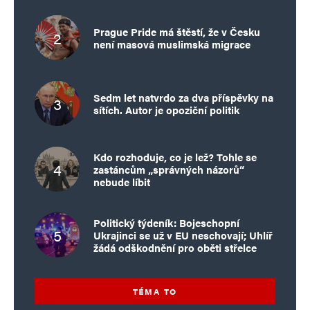
Prague Pride má štěstí, že v Česku
není masová muslimská migrace
Sedm let natvrdo za dva příspěvky na
sítích. Autor je opoziční politik
Kdo rozhoduje, co je lež? Tohle se
zastáncům „správných názorů“
nebude líbit
Politický týdeník: Bojeschopní
Ukrajinci se už v EU neschovají; Uhlíř
žádá odškodnění pro oběti střelce
TÉMA TO