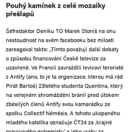
Pouhý kamínek z celé mozaiky
přešlapů
Šéfredaktor Deníku TO Marek Stoniš na onu
nestoudnost na svém facebooku bez milosti
zareagoval takto: „Tímto považuji další debaty
o způsobu financování České televize za
uzavřené. Ve Francii zavraždili levicoví teroristé
z Antify (ano, to je ta organizace, kterou má rád
Pirát Bartoš) 23letého studenta Quentina, který
na veřejném shromáždění bránil před útokem
zběsilých členů Antify svou kamarádku ze
spolku Collectif Némésis. A tohoto ukopaného
mladého katolíka označuje ČT24 za ‚krajně
pravicového extremistu‘ a jeho vrahy za