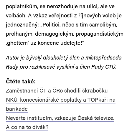
poplatníkům, se nerozhoduje na ulici, ale ve
volbách. A vzkaz veřejnosti z říjnových voleb je
jednoznačný: „Politici, něco s tím samolibým,
prolhaným, demagogickým, propagandistickým
‚ghettem‘ už konečně udělejte!“
Autor je bývalý dlouholetý člen a místopředseda
Rady pro rozhlasové vysílání a člen Rady ČTÚ.
Čtěte také:
Zaměstnanci ČT a ČRo shodili škrabošku
NKÚ, koncesionářské poplatky a TOPkaři na
barikádě
Nevěřte institucím, vzkazuje Česká televize.
A co na to divák?