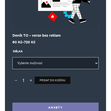
Deník TO – verze bez reklam
Rozpětí cen: 60 Kč až 720 Kč
60
Kč
–
720
Kč
DÉLKA
PŘIDAT DO KOŠÍKU
Deník TO – verze bez reklam množství
Alternative:
ANKETY