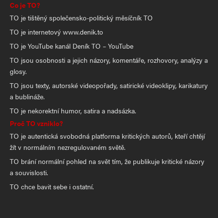
Co je TO?
TO je tištěný společensko-politický měsíčník TO
TO je internetový www.denik.to
TO je YouTube kanál Deník TO – YouTube
TO jsou osobnosti a jejich názory, komentáře, rozhovory, analýzy a
glosy.
TO jsou texty, autorské videopořady, satirické videoklipy, karikatury
a bublináže.
TO je nekorektní humor, satira a nadsázka.
Proč TO vzniklo?
TO je autentická svobodná platforma kritických autorů, kteří chtějí
žít v normálním nezregulovaném světě.
TO brání normální pohled na svět tím, že publikuje kritické názory
a souvislosti.
TO chce bavit sebe i ostatní.