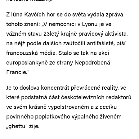
Z lůna Kavčích hor se do světa vydala zpráva
tohoto znění: „V nemocnici v Lyonu je ve
vážném stavu 23letý krajně pravicový aktivista,
na nějž podle dalších zaútočili antifašisté, píší
francouzská média. Stalo se tak na akci
europoslankyně ze strany Nepodrobená
Francie.“
Je to doslova koncentrát převrácené reality, ve
které podstatná část českotelevizních redaktorů
ve svém krásně vypolstrovaném a z cecíku
povinného poplatkového výpalného živeném
„ghettu“ žije.