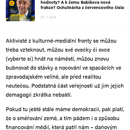
hodnoty? A k čemu Babišova nová
frakce? Ochutnávka z červencového čísla
25. 7. 2024
Aktivisté z kulturně-mediální fronty se můžou
třeba vzteknout, můžou své ovečky či ovce
(vyberte si) hnát na náměstí, můžou znovu
bubnovat do stávky a nocování ve spacácích ve
zpravodajském velíně, ale před realitou
neutečou. Podstatná část veřejnosti už jim jejich
demagogii zkrátka nebaští.
Pokud tu ještě stále máme demokracii, pak platí,
že o směřování země, a tím pádem i o způsobu
financování médií, která patří nám – daňovým