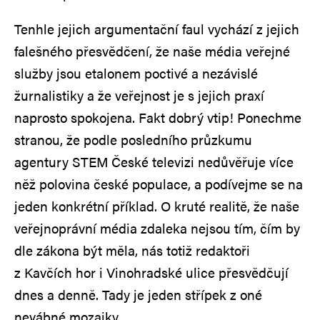
Tenhle jejich argumentační faul vychází z jejich
falešného přesvědčení, že naše média veřejné
služby jsou etalonem poctivé a nezávislé
žurnalistiky a že veřejnost je s jejich praxí
naprosto spokojena. Fakt dobrý vtip! Ponechme
stranou, že podle posledního průzkumu
agentury STEM České televizi nedůvěřuje více
něž polovina české populace, a podívejme se na
jeden konkrétní příklad. O kruté realitě, že naše
veřejnoprávní média zdaleka nejsou tím, čím by
dle zákona být měla, nás totiž redaktoři
z Kavčích hor i Vinohradské ulice přesvědčují
dnes a denně. Tady je jeden střípek z oné
nevábné mozaiky.