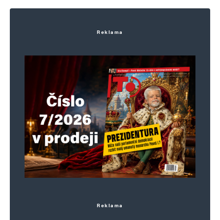
Reklama
E-mail
*
Webová stránka
Uložit do prohlížeče jméno, e-mail a webovou stránku pro budoucí
komentáře.
Informujte mě o nových komentářích e-mailem.
Informujte mě o nových příspěvcích e-mailem.
Alternative:
Reklama