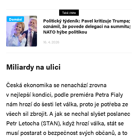
Také čtěte
Domácí
Politický týdeník: Pavel kritizuje Trumpa;
oznámil, že povede delegaci na summitu;
NATO hýbe politikou
16. 4. 2026
Miliardy na ulici
Česká ekonomika se nenachází zrovna
v nejlepší kondici, podle premiéra Petra Fialy
nám hrozí do šesti let válka, proto je potřeba ze
všech sil zbrojit. A jak se nechal slyšet poslanec
Petr Letocha (STAN), když hrozí válka, stát se
musí postarat o bezpečnost svých občanů, a to