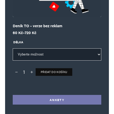
Deník TO – verze bez reklam
Rozpětí cen: 60 Kč až 720 Kč
60
Kč
–
720
Kč
DÉLKA
PŘIDAT DO KOŠÍKU
Deník TO – verze bez reklam množství
Alternative:
ANKETY