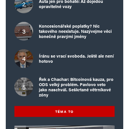
Auta jen pro bohaté: Až dojedou
opravitelné vozy
Koncesionářské poplatky? Nic
takového neexistuje. Nazývejme věci
konečně pravými jmény
Íránu se vrací svoboda. Ještě ale není
hotovo
Řek a Chachar: Bitcoinová kauza, pro
ODS velký problém. Pavlovo veto
jako naschvál. Seškrtané větrníkové
zóny
TÉMA TO