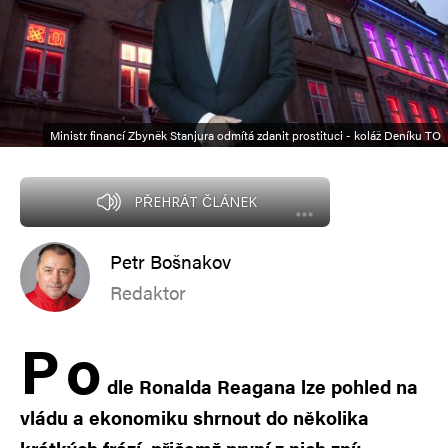
Ministr financí Zbyněk Stanjura odmítá zdanit prostituci - koláž Deníku TO
PŘEHRÁT ČLÁNEK
Petr Bošnakov
Redaktor
P
o
dle Ronalda Reagana lze pohled na
vládu a ekonomiku shrnout do několika