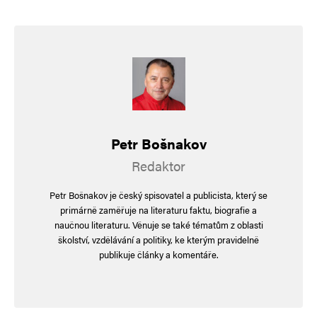
Navigace pro komentáře
Novější komentáře
Napsat komentář
Vaše e-mailová adresa nebude zveřejněna.
Vyžadované informace jsou
označeny
*
Petr Bošnakov
Komentář
*
Redaktor
Petr Bošnakov je český spisovatel a publicista, který se
primárně zaměřuje na literaturu faktu, biografie a
naučnou literaturu. Věnuje se také tématům z oblasti
školství, vzdělávání a politiky, ke kterým pravidelně
publikuje články a komentáře.
Jméno
*