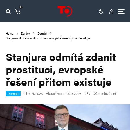
0
Home
Zprávy
Domácí
Stanjura odmítá zdanit prostituci, evropské řešení přitom existuje
Stanjura odmítá zdanit
prostituci, evropské
řešení přitom existuje
Domácí
5. 4. 2025
Aktualizace:
25. 9. 2025
7
2 min. čtení