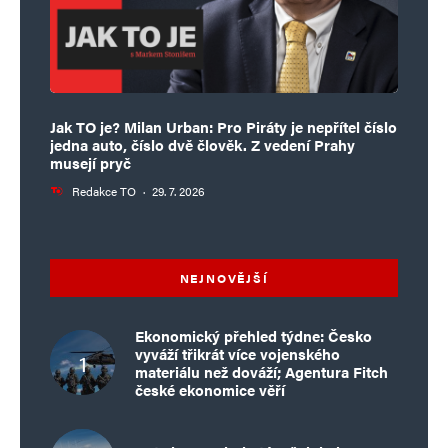
Jak TO je? Milan Urban: Pro Piráty je nepřítel číslo
jedna auto, číslo dvě člověk. Z vedení Prahy
musejí pryč
Redakce TO
·
29. 7. 2026
NEJNOVĚJŠÍ
Ekonomický přehled týdne: Česko
vyváží třikrát více vojenského
materiálu než dováží; Agentura Fitch
české ekonomice věří