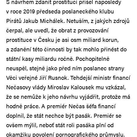
S návrhem zdanit prostituci přišel naposledy
v roce 2019 předseda poslaneckého klubu
Pirátů Jakub Michálek. Netuším, z jakých zdrojů
čerpal, ale uvedl, že obrat z provozování
prostituce v Česku je asi osm miliard korun,
a zdanění této činnosti by tak mohlo přinést do
státní kasy miliardu ročně. Pochopitelně
neuspěl, stejně jako před ním poslanec strany
Věci veřejné Jiří Rusnok. Tehdejší ministr financí
Nečasovy vlády Miroslav Kalousek mu vzkázal,
že se nemůže k jeho návrhu vyjádřit, protože má
hodně práce. A premiér Nečas šéfa financí
doplnil, že stát nechce být pasák. Premiér se
ovšem mýlil, neboť stát roli pasáka plní od
okamžiku povolení pornografického průmyslu.