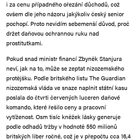
i za cenu případného ořezání důchodů, což
ovšem dle jeho názoru jakýkoliv český senior
pochopí. Proto nevidím sebemenší důvod, proč
držet daňovou ochrannou ruku nad
prostitutkami.
Pokud snad ministr financí Zbyněk Stanjura
neví, jak na to, může se zeptat nizozemského
protějšku. Podle britského listu The Guardian
nizozemská vláda ve snaze naplnit státní kasu
poslala do čtvrti červených luceren daňové
komando, které řešilo ceny a pracovní
vytíženost. Osm tisíc kněžek lásky generuje
podle odhadů tržby v hodnotě 550 milionů
britských liber ročně, což je v přepočtu cca 16,4