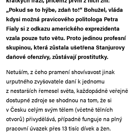
krátkých frází, přičemž první z nich zní:
„Pokud se to hýbe, zdaň to!“ Bohužel, vláda
kdysi možná pravicového politologa Petra
Fialy si z odkazu amerického exprezidenta
vzala pouze tuto větu. Proto jedinou profesní
skupinou, která zůstala ušetřena Stanjurovy
daňové ofenzívy, zůstávají prostitutky.
Netuším, z čeho pramení shovívavost jinak
urputného zvyšovatele daní k jednomu
z nestarších řemesel světa, každopádně veřejně
dostupné zdroje se shodnou na tom, že si
v Česku celým svým tělem (včetně tělních
otvorů) přivydělává, případně funguje na plný
pracovní úvazek přes 13 tisíc dívek a žen.