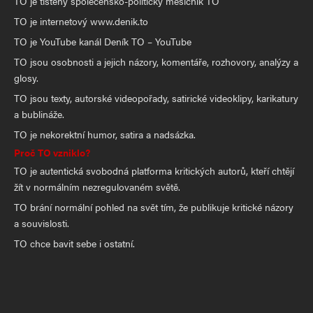
TO je tištěný společensko-politický měsíčník TO
TO je internetový www.denik.to
TO je YouTube kanál Deník TO – YouTube
TO jsou osobnosti a jejich názory, komentáře, rozhovory, analýzy a
glosy.
TO jsou texty, autorské videopořady, satirické videoklipy, karikatury
a bublináže.
TO je nekorektní humor, satira a nadsázka.
Proč TO vzniklo?
TO je autentická svobodná platforma kritických autorů, kteří chtějí
žít v normálním nezregulovaném světě.
TO brání normální pohled na svět tím, že publikuje kritické názory
a souvislosti.
TO chce bavit sebe i ostatní.