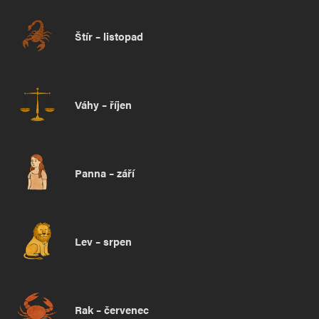
Štír – listopad
Váhy – říjen
Panna – září
Lev – srpen
Rak – červenec