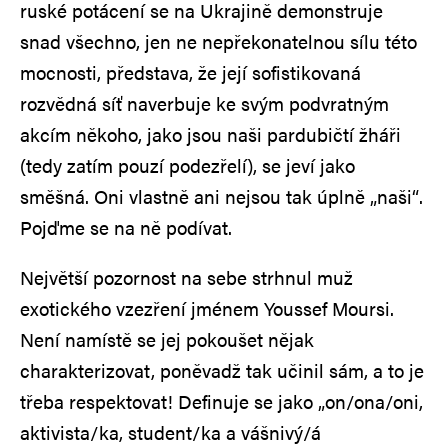
ruské potácení se na Ukrajině demonstruje
snad všechno, jen ne nepřekonatelnou sílu této
mocnosti, představa, že její sofistikovaná
rozvědná síť naverbuje ke svým podvratným
akcím někoho, jako jsou naši pardubičtí žháři
(tedy zatím pouzí podezřelí), se jeví jako
směšná. Oni vlastně ani nejsou tak úplně „naši“.
Pojďme se na ně podívat.
Největší pozornost na sebe strhnul muž
exotického vzezření jménem Youssef Moursi.
Není namístě se jej pokoušet nějak
charakterizovat, poněvadž tak učinil sám, a to je
třeba respektovat! Definuje se jako „on/ona/oni,
aktivista/ka, student/ka a vášnivý/á