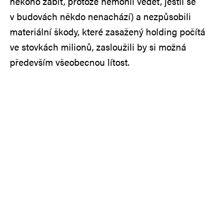
někoho zabít, protože nemohli vědět, jestli se
v budovách někdo nenachází) a nezpůsobili
materiální škody, které zasažený holding počítá
ve stovkách milionů, zasloužili by si možná
především všeobecnou lítost.