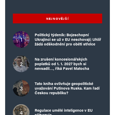
NEJNOVĚJŠÍ
Politický týdeník: Bojeschopní
Ukrajinci se už v EU neschovají; Uhlíř
žádá odškodnění pro oběti střelce
Na zrušení koncesionářských
poplatků od 1. 1. 2027 bych si
nevsadil…, říká Pavel Matocha
Tato kniha ovlivňuje geopolitické
uvažování Putinova Ruska. Kam řadí
Českou republiku?
Regulace umělé inteligence v EU
přitvrzuje