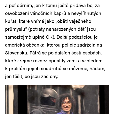
a pofidérním, jen k tomu ještě přidává boj za
osvobození vánočních kaprů a nevylíhnutých
kuřat, které vnímá jako „oběti vaječného
průmyslu“ (potraty nenarozených dětí jsou
samozřejmě úplně OK). Další podezřelou je
americká občanka, kterou policie zadržela na
Slovensku. Pátrá se po dalších šesti osobách,
které zřejmě rovněž opustily zemi a vzhledem
k profilům jejich soudruhů se můžeme, hádám,
jen těšit, co jsou zač ony.