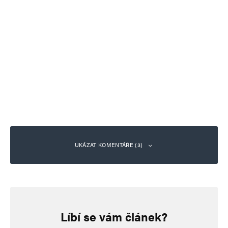
UKÁZAT KOMENTÁŘE (3)
Karel
Odpovědět
27. 3. 2026 (16:40)
Líbí se vám článek?