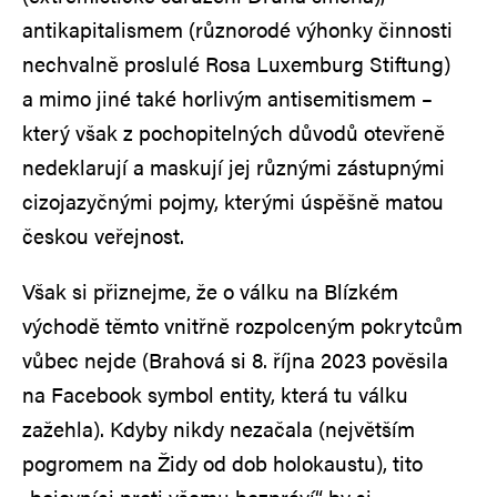
antikapitalismem (různorodé výhonky činnosti
nechvalně proslulé Rosa Luxemburg Stiftung)
a mimo jiné také horlivým antisemitismem –
který však z pochopitelných důvodů otevřeně
nedeklarují a maskují jej různými zástupnými
cizojazyčnými pojmy, kterými úspěšně matou
českou veřejnost.
Však si přiznejme, že o válku na Blízkém
východě těmto vnitřně rozpolceným pokrytcům
vůbec nejde (Brahová si 8. října 2023 pověsila
na Facebook symbol entity, která tu válku
zažehla). Kdyby nikdy nezačala (největším
pogromem na Židy od dob holokaustu), tito