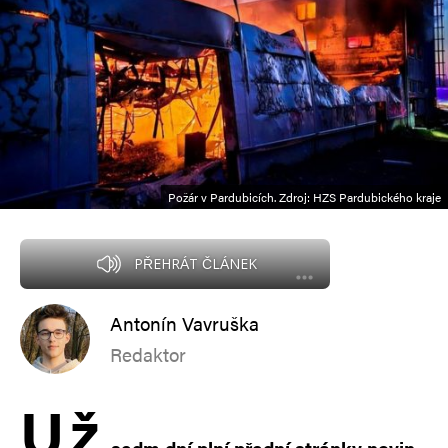
Požár v Pardubicích. Zdroj: HZS Pardubického kraje
PŘEHRÁT ČLÁNEK
Antonín Vavruška
Redaktor
U
ž