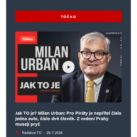
TÓČKO
TÓčko
Jak TO je? Milan Urban: Pro Piráty je nepřítel číslo
jedna auto, číslo dvě člověk. Z vedení Prahy
musejí pryč
Redakce TO
·
29. 7. 2026