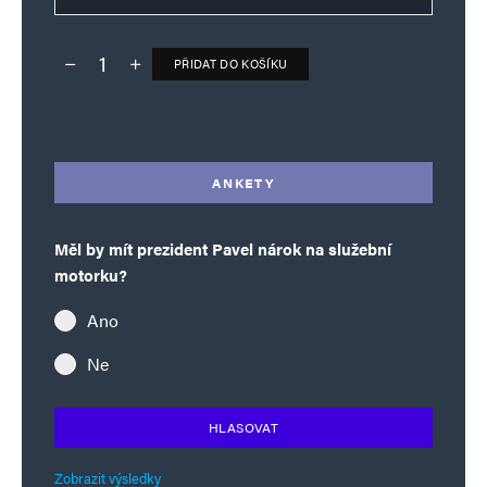
PŘIDAT DO KOŠÍKU
Deník TO – verze bez reklam množství
Alternative:
ANKETY
Měl by mít prezident Pavel nárok na služební
motorku?
Ano
Ne
HLASOVAT
Zobrazit výsledky