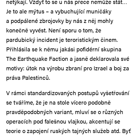
netýkají. Vždyť to se u nás přece nemůže stát…
Je to ale mýtus – a vybuchující muničáky
a podpálené zbrojovky by nás z něj mohly
konečně vyvést. Není sporu o tom, že
pardubický incident je teroristickým činem.
Přihlásila se k němu jakási pofidérní skupina
The Earthquake Faction a jasně deklarovala své
motivy: útok na výrobu zbraní pro Izrael a boj za
práva Palestinců.
V rámci standardizovaných postupů vyšetřování
se tváříme, že je na stole vícero podobně
pravděpodobných variant, mluví se o různých
operacích pod falešnou vlajkou, akcentují se
teorie o zapojení ruských tajných služeb atd. Byť