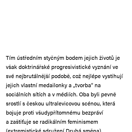
Tím ústředním styčným bodem jejich životů je
však doktrinářské progresivistické vyznání ve
své nejbrutálnější podobě, což nejlépe vystihují
jejich vlastní medailonky a „tvorba“ na
sociálních sítích a v médiích. Oba byli pevně
srostlí s českou ultralevicovou scénou, která
bojuje proti všudypřítomnému bezpráví
a zaštiťuje se radikálním feminismem
(extremistické sdružení Druhá směna),