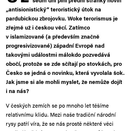
sedm dní plní přední stránky novin
„antisionistický“ teroristický útok na
pardubickou zbrojovku. Woke terorismus je
zřejmě už i českou věcí. Zatímco
v islamizované (a především značně
progresivizované) západní Evropě nad
takovými událostmi málokdo pozvedává
obočí, protože se zde sčítají po stovkách, pro
Česko se jedná o novinku, která vyvolala šok.
Jak jsme si ale mohli myslet, že nemůže dojít
i na nás?
V českých zemích se po mnoho let těšíme
relativnímu klidu. Mezi naše tradiční národní
rysy patří víra, že se nás prostě některé věci