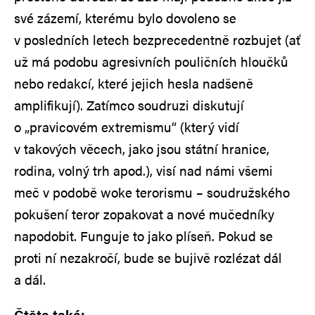
své zázemí, kterému bylo dovoleno se
v posledních letech bezprecedentně rozbujet (ať
už má podobu agresivních pouličních hloučků
nebo redakcí, které jejich hesla nadšeně
amplifikují). Zatímco soudruzi diskutují
o „pravicovém extremismu“ (který vidí
v takových věcech, jako jsou státní hranice,
rodina, volný trh apod.), visí nad námi všemi
meč v podobě woke terorismu – soudružského
pokušení teror zopakovat a nové mučedníky
napodobit. Funguje to jako plíseň. Pokud se
proti ní nezakročí, bude se bujivě rozlézat dál
a dál.
Čtěte také: