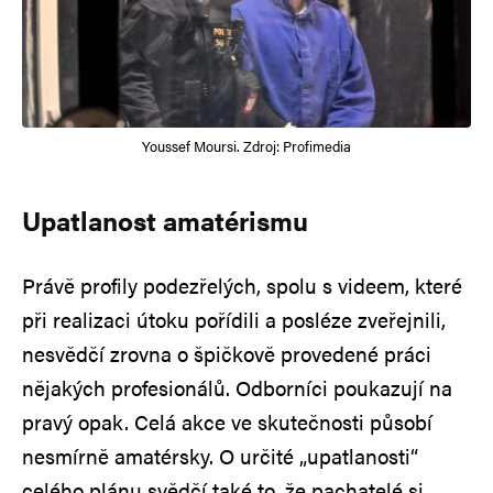
Youssef Moursi. Zdroj: Profimedia
Upatlanost amatérismu
Právě profily podezřelých, spolu s videem, které
při realizaci útoku pořídili a posléze zveřejnili,
nesvědčí zrovna o špičkově provedené práci
nějakých profesionálů. Odborníci poukazují na
pravý opak. Celá akce ve skutečnosti působí
nesmírně amatérsky. O určité „upatlanosti“
celého plánu svědčí také to, že pachatelé si