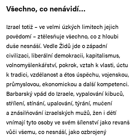
Všechno, co nenávidí…
Izrael totiž – ve velmi úzkých limitech jejich
povědomí – ztělesňuje všechno, co z hloubi
duše nesnáší. Vedle Židů jde o západní
civilizaci, liberální demokracii, kapitalismus,
volnomyšlenkářství, pokrok, vztah k vlasti, úctu
k tradici, vzdělanost a étos úspěchu, vojenskou,
průmyslovou, ekonomickou a další kompetenci.
Barbarský vpád do Izraele, vypalování kibuců,
střílení, stínání, upalování, týrání, mučení
a znásilňování izraelských mužů, žen i dětí
vnímají tyto osoby ve svém šílenství jako revanš
vůči všemu, co nesnáší, jako ozbrojený