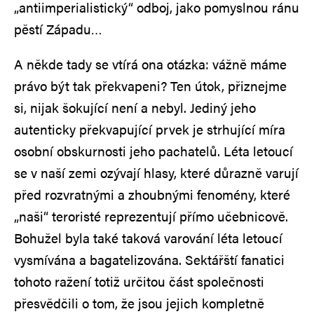
„antiimperialistický“ odboj, jako pomyslnou ránu
pěstí Západu…
A někde tady se vtírá ona otázka: vážně máme
právo být tak překvapeni? Ten útok, přiznejme
si, nijak šokující není a nebyl. Jediný jeho
autenticky překvapující prvek je strhující míra
osobní obskurnosti jeho pachatelů. Léta letoucí
se v naší zemi ozývají hlasy, které důrazně varují
před rozvratnými a zhoubnými fenomény, které
„naši“ teroristé reprezentují přímo učebnicově.
Bohužel byla také taková varování léta letoucí
vysmívána a bagatelizována. Sektářští fanatici
tohoto ražení totiž určitou část společnosti
přesvědčili o tom, že jsou jejich kompletně