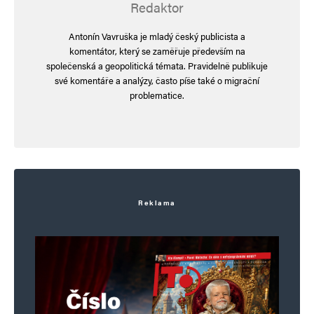
Redaktor
E-mail
*
Webová stránka
Antonín Vavruška je mladý český publicista a
komentátor, který se zaměřuje především na
společenská a geopolitická témata. Pravidelně publikuje
Uložit do prohlížeče jméno, e-mail a webovou stránku pro budoucí
své komentáře a analýzy, často píše také o migrační
komentáře.
problematice.
Informujte mě o nových komentářích e-mailem.
Informujte mě o nových příspěvcích e-mailem.
Alternative:
Reklama