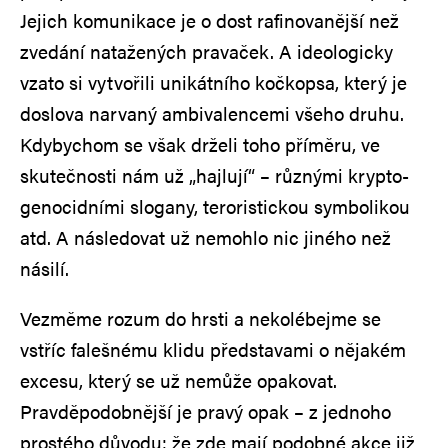
Jejich komunikace je o dost rafinovanější než
zvedání natažených pravaček. A ideologicky
vzato si vytvořili unikátního kočkopsa, který je
doslova narvaný ambivalencemi všeho druhu.
Kdybychom se však drželi toho příměru, ve
skutečnosti nám už „hajlují“ – různými krypto-
genocidními slogany, teroristickou symbolikou
atd. A následovat už nemohlo nic jiného než
násilí.
Vezměme rozum do hrsti a nekolébejme se
vstříc falešnému klidu představami o nějakém
excesu, který se už nemůže opakovat.
Pravděpodobnější je pravý opak – z jednoho
prostého důvodu: že zde mají podobné akce již