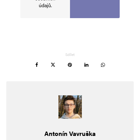
údajů
.
Napsat komentář
Vaše e-mailová adresa nebude zveřejněna.
Vyžadované informace jsou
označeny
*
Komentář
*
Sdílet
Jméno
*
Antonín Vavruška