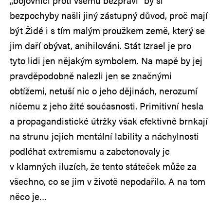
„bojovníci proti všemu bezpráví“ by si
bezpochyby našli jiný zástupný důvod, proč mají
být Židé i s tím malým proužkem země, který se
jim daří obývat, anihilováni. Stát Izrael je pro
tyto lidi jen nějakým symbolem. Na mapě by jej
pravděpodobně nalezli jen se značnými
obtížemi, netuší nic o jeho dějinách, nerozumí
ničemu z jeho žité současnosti. Primitivní hesla
a propagandistické útržky však efektivně brnkají
na strunu jejich mentální lability a náchylnosti
podléhat extremismu a zabetonovaly je
v klamných iluzích, že tento státeček může za
všechno, co se jim v životě nepodařilo. A na tom
něco je…