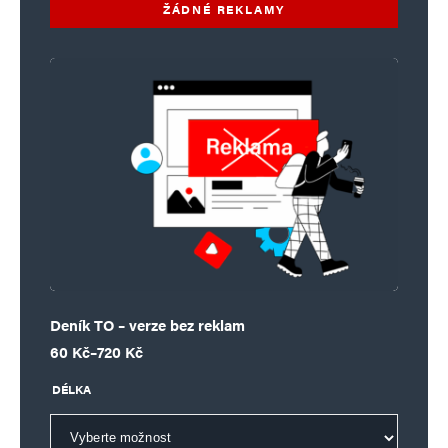
ŽÁDNÉ REKLAMY
Deník TO – verze bez reklam
Rozpětí cen: 60 Kč až 720 Kč
60
Kč
–
720
Kč
DÉLKA