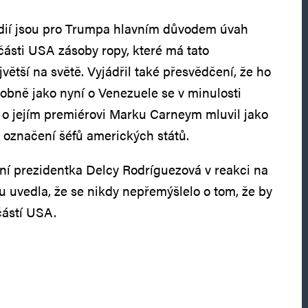
ií jsou pro Trumpa hlavním důvodem úvah
ásti USA zásoby ropy, které má tato
ětší na světě. Vyjádřil také přesvědčení, že ho
obně jako nyní o Venezuele se v minulosti
 o jejím premiérovi Marku Carneym mluvil jako
e označení šéfů amerických států.
ní prezidentka Delcy Rodríguezová v reakci na
u uvedla, že se nikdy nepřemýšlelo o tom, že by
částí USA.