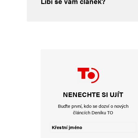
Líbí se vám článek?
Komentář
*
Jméno
*
NENECHTE SI UJÍT
E-mail
*
Buďte první, kdo se dozví o nových
článcích Deníku TO
Uložit do prohlížeče jméno, e-mail a webovou stránku pro bud