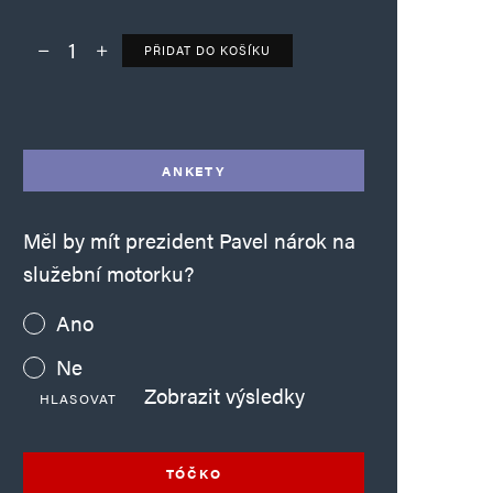
PŘIDAT DO KOŠÍKU
Deník TO – verze bez reklam množství
Alternative:
ANKETY
Měl by mít prezident Pavel nárok na
služební motorku?
Ano
Ne
Zobrazit výsledky
HLASOVAT
TÓČKO