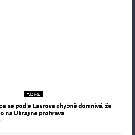
Také čtěte
pa se podle Lavrova chybně domnívá, že
o na Ukrajině prohrává
26