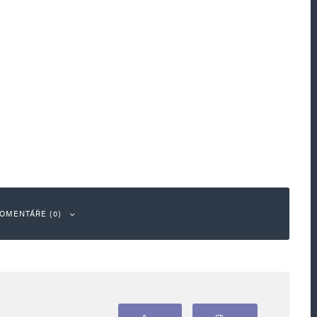
OMENTÁŘE (0)
ou označeny
*