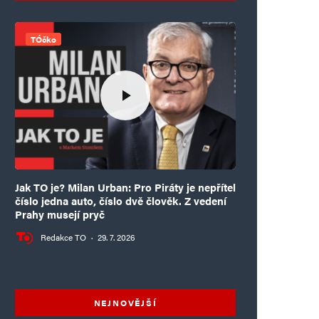
TÓčko
Jak TO je? Milan Urban: Pro Piráty je nepřítel
číslo jedna auto, číslo dvě člověk. Z vedení
Prahy musejí pryč
Redakce TO
·
29. 7. 2026
NEJNOVĚJŠÍ