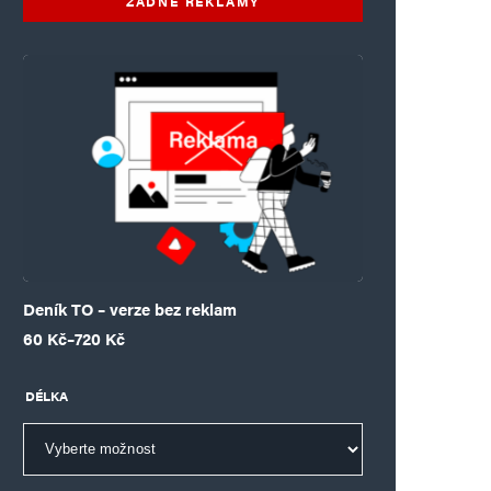
ŽÁDNÉ REKLAMY
Deník TO – verze bez reklam
Rozpětí cen: 60 Kč až 720 Kč
60
Kč
–
720
Kč
DÉLKA