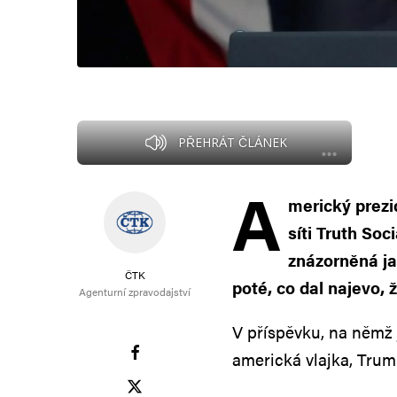
PŘEHRÁT ČLÁNEK
A
merický prezi
síti Truth Soc
znázorněná jak
ČTK
poté, co dal najevo, 
Agenturní zpravodajství
V příspěvku, na němž
americká vlajka, Trump