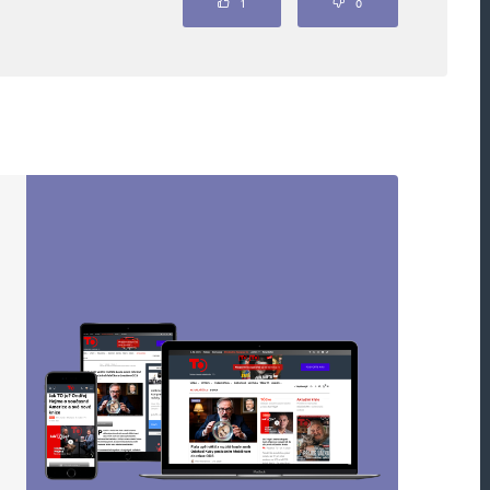
1
0
Webová stránka
oucí komentáře.