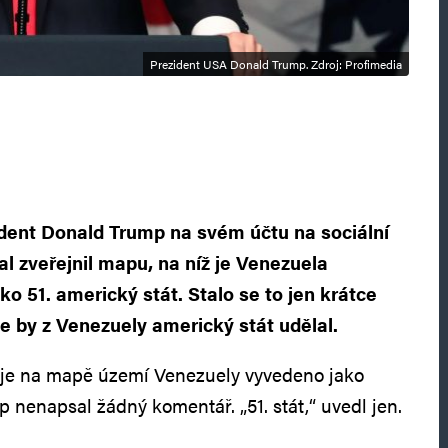
Prezident USA Donald Trump. Zdroj: Profimedia
dent Donald Trump na svém účtu na sociální
ial zveřejnil mapu, na níž je Venezuela
o 51. americký stát. Stalo se to jen krátce
že by z Venezuely americký stát udělal.
 je na mapě území Venezuely vyvedeno jako
 nenapsal žádný komentář. „51. stát,“ uvedl jen.