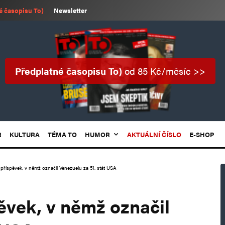
é časopisu To)
Newsletter
Předplatné časopisu To)
od 85 Kč/měsíc >>
R
KULTURA
TÉMA TO
HUMOR
AKTUÁLNÍ ČÍSLO
E-SHOP
 příspěvek, v němž označil Venezuelu za 51. stát USA
ěvek, v němž označil