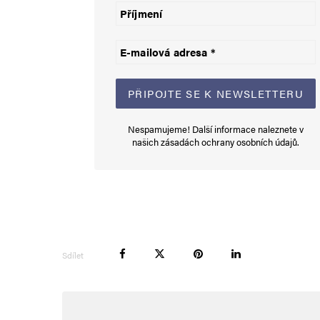
Informujte mě o nových komentářích e-mailem.
Informujte mě o nových příspěvcích e-mailem.
Alternative:
Nespamujeme! Další informace naleznete v
našich
zásadách ochrany osobních údajů
.
Sdílet