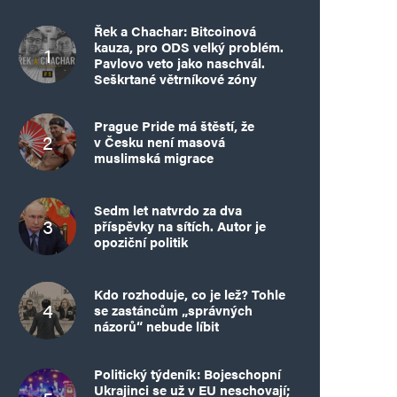
Řek a Chachar: Bitcoinová
kauza, pro ODS velký problém.
Pavlovo veto jako naschvál.
Seškrtané větrníkové zóny
Prague Pride má štěstí, že
v Česku není masová
muslimská migrace
Sedm let natvrdo za dva
příspěvky na sítích. Autor je
opoziční politik
Kdo rozhoduje, co je lež? Tohle
se zastáncům „správných
názorů“ nebude líbit
Politický týdeník: Bojeschopní
Ukrajinci se už v EU neschovají;