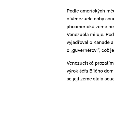
Podle amerických méd
o Venezuele coby souč
jihoamerická země nejv
Venezuela miluje. Pod
vyjadřoval o Kanadě a
o „guvernérovi“, což j
Venezuelská prozatím
výrok šéfa Bílého dom
se její země stala sou