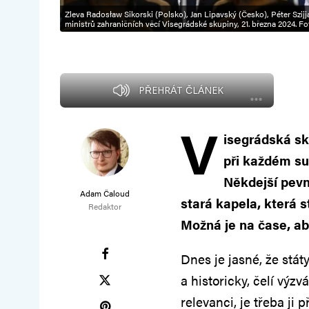
Zleva Radosław Sikorski (Polsko), Jan Lipavský (Česko), Péter Szijj
ministrů zahraničních věcí Visegrádské skupiny, 21. března 2024. F
PŘEHRÁT ČLÁNEK
V
isegrádská sk
při každém sum
Někdejší pevn
Adam Čaloud
stará kapela, která s
Redaktor
Možná je na čase, aby
Dnes je jasné, že stát
a historicky, čelí výz
relevanci, je třeba ji