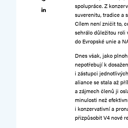
spolupráce. Z konzerv
suverenitu, tradice a 
Cílem není zničit to, 
sehrálo důležitou rol
do Evropské unie a N
Dnes však, jako plnoho
nepotřebují k dosažen
i zástupci jednotlivýc
aliance se stala až pří
a zájmech členů ji osl
minulosti než efektivn
i konzervativní a pron
přizpůsobit V4 nové re