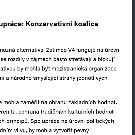
upráce: Konzervativní koalice
 možná alternativa. Zatímco V4 funguje na úrovni
 se rozdíly v zájmech často střetávají a blokují
rnativou by mohla být mezistranická organizace,
ní a národně smýšlející strany jednotlivých
e mohla zaměřit na obranu základních hodnot,
erenita, ochrana tradičních kulturních hodnot
h principů. Spolupráce na úrovni politických
ádním vlivu, by mohla vytvořit pevný