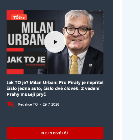
TÓčko
Jak TO je? Milan Urban: Pro Piráty je nepřítel
číslo jedna auto, číslo dvě člověk. Z vedení
Prahy musejí pryč
Redakce TO
·
29. 7. 2026
NEJNOVĚJŠÍ