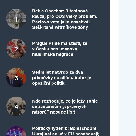
Řek a Chachar: Bitcoinová
kauza, pro ODS velký problém.
Pavlovo veto jako naschvál.
Seškrtané větrníkové zóny
Prague Pride má štěstí, že
v Česku není masová
muslimská migrace
Sedm let natvrdo za dva
příspěvky na sítích. Autor je
opoziční politik
Kdo rozhoduje, co je lež? Tohle
se zastáncům „správných
názorů“ nebude líbit
Politický týdeník: Bojeschopní
Ukrajinci se už v EU neschovají;