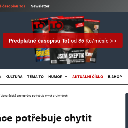
é časopisu To)
Newsletter
Předplatné časopisu To)
od 85 Kč/měsíc >>
R
KULTURA
TÉMA TO
HUMOR
AKTUÁLNÍ ČÍSLO
E-SHOP
Visegrádská spolupráce potřebuje chytit druhý dech
ce potřebuje chytit