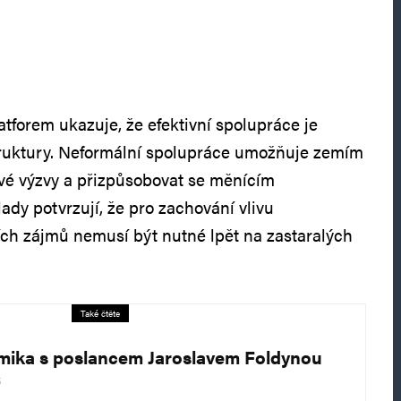
forem ukazuje, že efektivní spolupráce je
truktury. Neformální spolupráce umožňuje zemím
vé výzvy a přizpůsobovat se měnícím
ady potvrzují, že pro zachování vlivu
ch zájmů nemusí být nutné lpět na zastaralých
Také čtěte
mika s poslancem Jaroslavem Foldynou
5