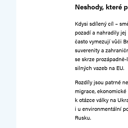
Neshody, které p
Kdysi sdílený cíl – s
pozadí a nahradily je
často vymezují vůči B
suverenity a zahranič
se skrze prozápadně-li
silných vazeb na EU.
Rozdíly jsou patrné ne
migrace, ekonomické po
k otázce války na Ukra
i u environmentální p
Rusku.