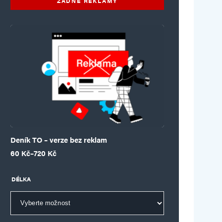
ŽÁDNÉ REKLAMY
Deník TO – verze bez reklam
Rozpětí cen: 60 Kč až 720 Kč
60
Kč
–
720
Kč
DÉLKA