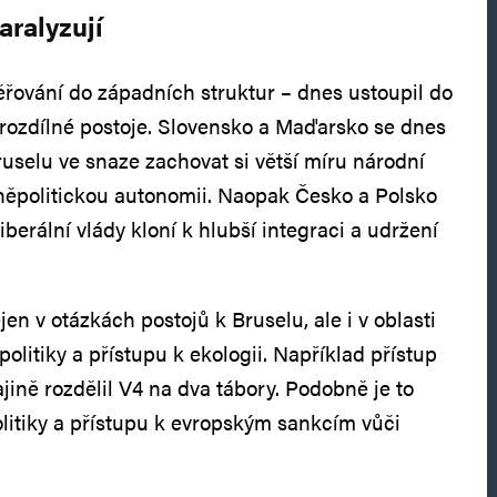
aralyzují
měřování do západních struktur – dnes ustoupil do
j rozdílné postoje. Slovensko a Maďarsko se dnes
ruselu ve snaze zachovat si větší míru národní
něpolitickou autonomii. Naopak Česko a Polsko
berální vlády kloní k hlubší integraci a udržení
jen v otázkách postojů k Bruselu, ale i v oblasti
litiky a přístupu k ekologii. Například přístup
jině rozdělil V4 na dva tábory. Podobně je to
olitiky a přístupu k evropským sankcím vůči