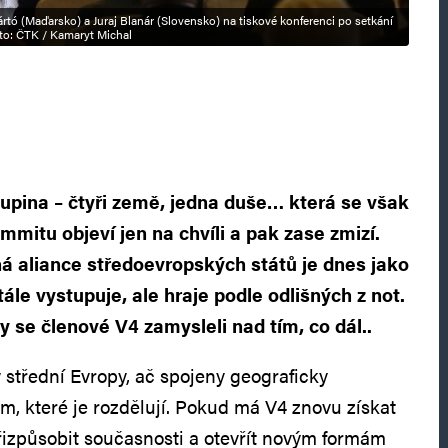
ártó (Maďarsko) a Juraj Blanár (Slovensko) na tiskové konferenci po setkání
oto: ČTK / Kamaryt Michal
upina – čtyři země, jedna duše… která se však
mitu objeví jen na chvíli a pak zase zmizí.
á aliance středoevropských států je dnes jako
tále vystupuje, ale hraje podle odlišných z not.
 se členové V4 zamysleli nad tím, co dál..
y střední Evropy, ač spojeny geograficky
vám, které je rozdělují. Pokud má V4 znovu získat
 přizpůsobit současnosti a otevřít novým formám