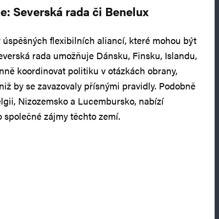
e: Severská rada či Benelux
 úspěšných flexibilních aliancí, které mohou být
Severská rada umožňuje Dánsku, Finsku, Islandu,
ně koordinovat politiku v otázkách obrany,
aniž by se zavazovaly přísnými pravidly. Podobně
elgii, Nizozemsko a Lucembursko, nabízí
ro společné zájmy těchto zemí.