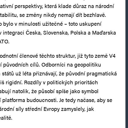
ativní perspektivy, která klade důraz na národní
stabilitu, se změny nikdy nemají dít bezhlavě.
co bylo v minulosti užitečné – toto uskupení
i v integraci Česka, Slovenska, Polska a Maďarska
ATO.
dnotní členové těchto struktur, již tyto země V4
í původních cílů. Odborníci na geopolitiku
h států už léta přiznávají, že původní pragmatická
liš rigidní. Rozdíly v politických prioritách
abují natolik, že působí spíše jako symbol
í platforma budoucnosti. Je tedy načase, aby se
árodní síly střední Evropy zamyslely, jak
alitě.