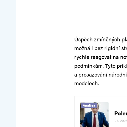
Úspěch zmíněných plat
možná i bez rigidní s
rychle reagovat na no
podmínkám. Tyto příkl
a prosazování národní
modelech.
Analýza
Pole
1. 5. 202