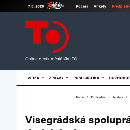
7. 8. 2026
Počasí
Ankety
Předplatn
Online deník měsíčníku TO
VIDEA
ZPRÁVY
PUBLICISTIKA
ROZHOVO
Home
Publicistika
Analýza
Visegrádská spoluprá