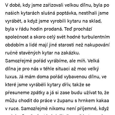
V době, kdy jsme zařizovali velkou dílnu, byla po
našich kytarách slušná poptávka, nestíhali jsme
vyrábět, a když jsme vyrobili kytaru na sklad,
byla v řádu hodin prodaná. Teď prochází
společnost a skoro celý svět hodně turbulentním
obdobím a lidé mají jiné starosti než nakupování
ručně stavěných kytar na zakázku.
Samozřejmě pořád vyrábíme, ale míň. Velká
dílna je pro nás v téhle situaci až moc velký
luxus. Já mám doma pořád vybavenou dílnu, ve
které jsme vyráběli kytary dřív, takže se
přesuneme zpátky a já si zase budu užívat to, že
můžu chodit do práce v županu s hrnkem kakaa
v ruce. Samozřejmě nikomu není příjemné, když