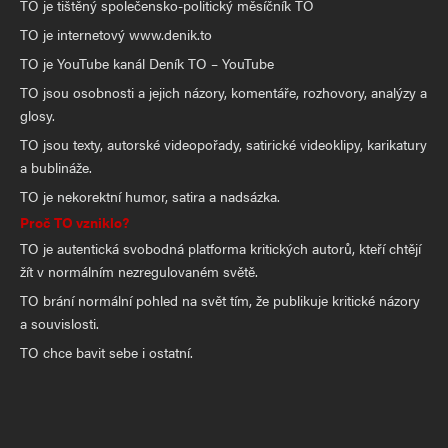
TO je tištěný společensko-politický měsíčník TO
TO je internetový www.denik.to
TO je YouTube kanál Deník TO – YouTube
TO jsou osobnosti a jejich názory, komentáře, rozhovory, analýzy a
glosy.
TO jsou texty, autorské videopořady, satirické videoklipy, karikatury
a bublináže.
TO je nekorektní humor, satira a nadsázka.
Proč TO vzniklo?
TO je autentická svobodná platforma kritických autorů, kteří chtějí
žít v normálním nezregulovaném světě.
TO brání normální pohled na svět tím, že publikuje kritické názory
a souvislosti.
TO chce bavit sebe i ostatní.