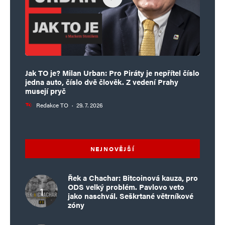
Jak TO je? Milan Urban: Pro Piráty je nepřítel číslo
jedna auto, číslo dvě člověk. Z vedení Prahy
musejí pryč
Redakce TO
·
29. 7. 2026
NEJNOVĚJŠÍ
Řek a Chachar: Bitcoinová kauza, pro
ODS velký problém. Pavlovo veto
jako naschvál. Seškrtané větrníkové
zóny