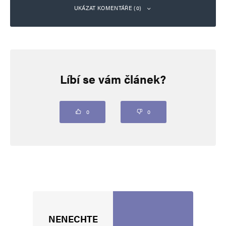
UKÁZAT KOMENTÁŘE (0)
Napsat komentář
Líbí se vám článek?
Vaše e-mailová adresa nebude zveřejněna.
Vyžadované informace jsou
označeny
*
Komentář
*
0
0
NENECHTE