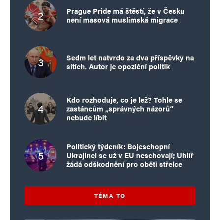
Prague Pride má štěstí, že v Česku
není masová muslimská migrace
Sedm let natvrdo za dva příspěvky na
sítích. Autor je opoziční politik
Kdo rozhoduje, co je lež? Tohle se
zastáncům „správných názorů“
nebude líbit
Politický týdeník: Bojeschopní
Ukrajinci se už v EU neschovají; Uhlíř
žádá odškodnění pro oběti střelce
TÉMA TO