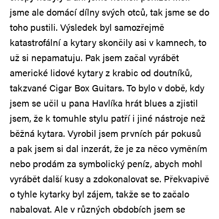
jsme ale domácí dílny svých otců, tak jsme se do
toho pustili. Výsledek byl samozřejmě
katastrofální a kytary skončily asi v kamnech, to
už si nepamatuju. Pak jsem začal vyrábět
americké lidové kytary z krabic od doutníků,
takzvané Cigar Box Guitars. To bylo v době, kdy
jsem se učil u pana Havlíka hrát blues a zjistil
jsem, že k tomuhle stylu patří i jiné nástroje než
běžná kytara. Vyrobil jsem prvních pár pokusů
a pak jsem si dal inzerát, že je za něco vyměním
nebo prodám za symbolický peníz, abych mohl
vyrábět další kusy a zdokonalovat se. Překvapivě
o tyhle kytarky byl zájem, takže se to začalo
nabalovat. Ale v různých obdobích jsem se