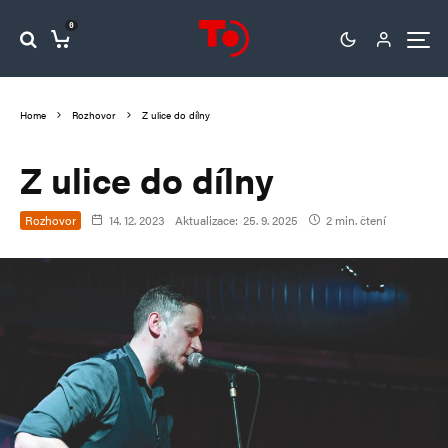
0
Home
Rozhovor
Z ulice do dílny
Z ulice do dílny
Rozhovor
14. 12. 2023
Aktualizace:
25. 9. 2025
2 min. čtení