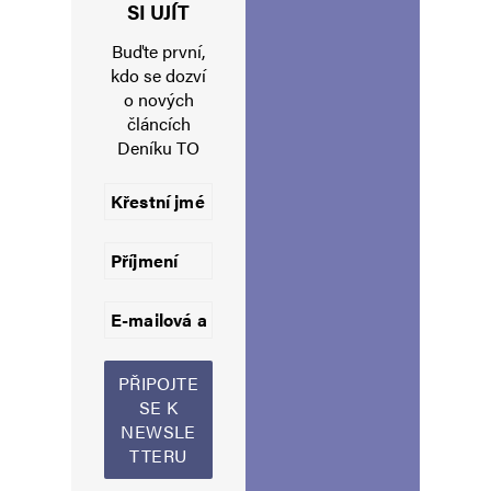
Jméno
*
SI UJÍT
Buďte první,
kdo se dozví
o nových
E-mail
*
Webová stránka
článcích
Deníku TO
Uložit do prohlížeče jméno, e-mail a webovou stránku pro budoucí
komentáře.
Informujte mě o nových komentářích e-mailem.
Informujte mě o nových příspěvcích e-mailem.
Alternative: