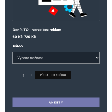
Deník TO – verze bez reklam
Rozpětí cen: 60 Kč až 720 Kč
60
Kč
–
720
Kč
DÉLKA
PŘIDAT DO KOŠÍKU
Deník TO – verze bez reklam množství
Alternative:
ANKETY