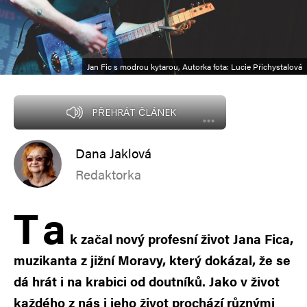
Jan Fic s modrou kytarou, Autorka fota: Lucie Přichystalová
PŘEHRÁT ČLÁNEK
Dana Jaklová
Redaktorka
T
a
k začal nový profesní život Jana Fica,
muzikanta z jižní Moravy, který dokázal, že se
dá hrát i na krabici od doutníků. Jako v život
každého z nás i jeho život prochází různými