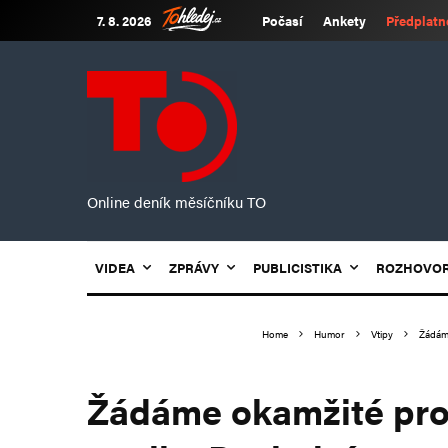
7. 8. 2026
Počasí
Ankety
Předplatn
Online deník měsíčníku TO
VIDEA
ZPRÁVY
PUBLICISTIKA
ROZHOVO
Home
Humor
Vtipy
Žádáme
Žádáme okamžité pro