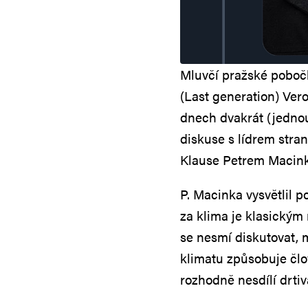
Mluvčí pražské pobočk
(Last generation) Ver
dnech dvakrát (jedno
diskuse s lídrem stra
Klause Petrem Macink
P. Macinka vysvětlil 
za klima je klasickým
se nesmí diskutovat, 
klimatu způsobuje člov
rozhodně nesdílí drtiv