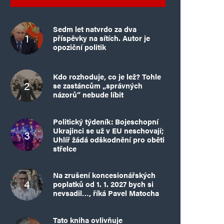
Sedm let natvrdo za dva
příspěvky na sítích. Autor je
opoziční politik
Kdo rozhoduje, co je lež? Tohle
se zastáncům „správných
názorů“ nebude líbit
Politický týdeník: Bojeschopní
Ukrajinci se už v EU neschovají;
Uhlíř žádá odškodnění pro oběti
střelce
Na zrušení koncesionářských
poplatků od 1. 1. 2027 bych si
nevsadil…, říká Pavel Matocha
Tato kniha ovlivňuje