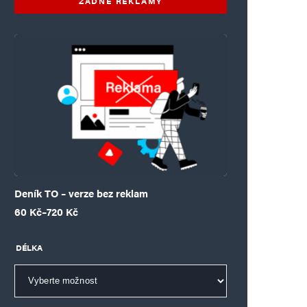
ŽÁDNÉ REKLAMY
Deník TO – verze bez reklam
Rozpětí cen: 60 Kč až 720 Kč
60
Kč
–
720
Kč
DÉLKA