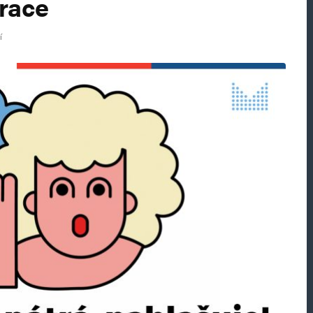
race
í