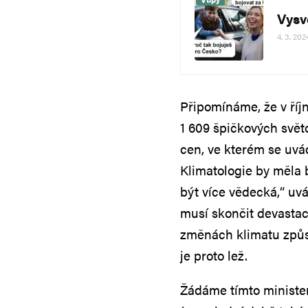
Vysv
4. 3. 202
Připomínáme, že v říj
1 609 špičkových svět
cen, ve kterém se uvá
Klimatologie by měla b
být více vědecká,“ uvá
musí skončit devastace
změnách klimatu způs
je proto lež.
Žádáme tímto ministers