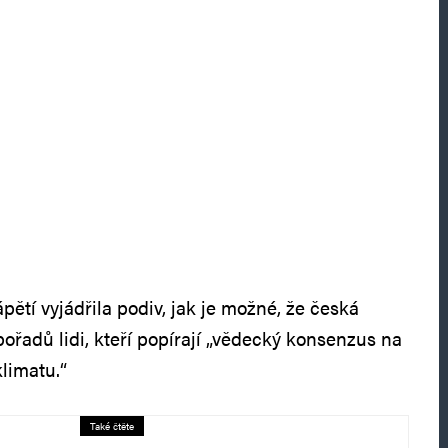
ětí vyjádřila podiv, jak je možné, že česká
ořadů lidi, kteří popírají „vědecký konsenzus na
limatu.“
Také čtěte