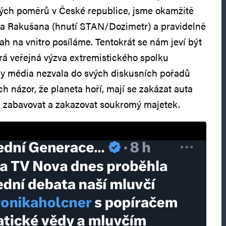
kých poměrů v České republice, jsme okamžitě
tra Rakušana (hnutí STAN/Dozimetr) a pravidelně
h na vnitro posíláme. Tentokrát se nám jeví být
rá veřejná výzva extremistického spolku
by média nezvala do svých diskusních pořadů
jich názor, že planeta hoří, mají se zakázat auta
dem zabavovat a zakazovat soukromý majetek.