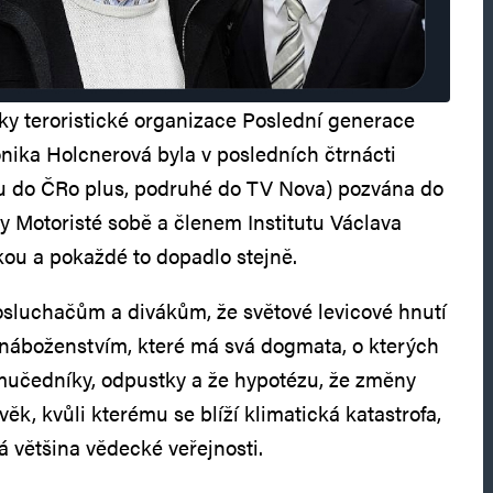
y teroristické organizace Poslední generace
onika Holcnerová byla v posledních čtrnácti
u do ČRo plus, podruhé do TV Nova) pozvána do
ny Motoristé sobě a členem Institutu Václava
ou a pokaždé to dopadlo stejně.
posluchačům a divákům, že světové levicové hnutí
 náboženstvím, které má svá dogmata, o kterých
mučedníky, odpustky a že hypotézu, že změny
ěk, kvůli kterému se blíží klimatická katastrofa,
á většina vědecké veřejnosti.