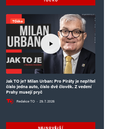
TÓčko
Jak TO je? Milan Urban: Pro Piráty je nepřítel
číslo jedna auto, číslo dvě člověk. Z vedení
Prahy musejí pryč
Redakce TO
·
29. 7. 2026
NEJNOVĚJŠÍ