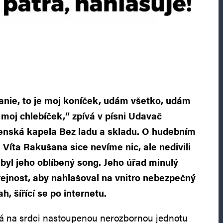
anie, to je moj koníček, udám všetko, udám
 moj chlebíček,“ zpívá v písni Udavač
venská kapela Bez ladu a skladu. O hudebním
 Víta Rakušana sice nevíme nic, ale nedivili
byl jeho oblíbený song. Jeho úřad minulý
eřejnost, aby nahlašoval na vnitro nebezpečný
h, šířící se po internetu.
á na srdci nastoupenou nerozbornou jednotu