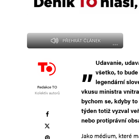
PŘEHRÁT ČLÁNEK
„
Udavanie, udav
všetko, to bude
legendární slo
Redakce TO
vkusu ministra vnitra
Kolektiv autorů
bychom se, kdyby to 
týden totiž vyzval v
nebo protiprávní obsa
Jako médium, které m