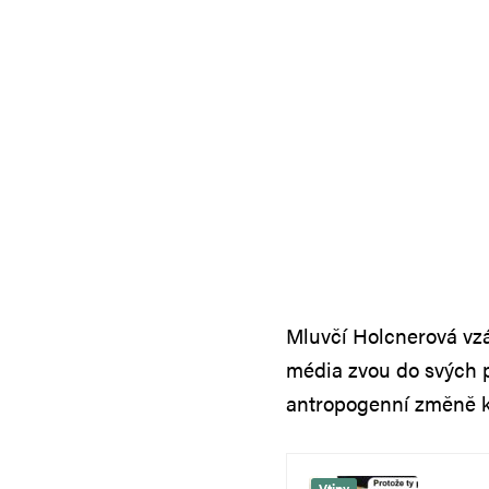
Mluvčí Holcnerová vzáp
média zvou do svých p
antropogenní změně k
Vtipy