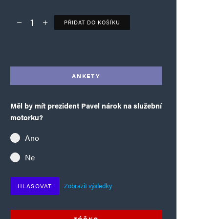
PŘIDAT DO KOŠÍKU
Deník TO – verze bez reklam množství
Alternative:
ANKETY
Měl by mít prezident Pavel nárok na služební
motorku?
Ano
Ne
Zobrazit výsledky
HLASOVAT
TÓČKO