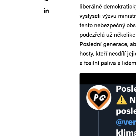
liberálně demokratic
vyslyšeli výzvu minis
tento nebezpečný obsa
podezřelá už několike
Poslední generace, a
hosty, kteří nesdílí je
a fosilní paliva a li