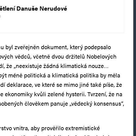
ětlení Danuše Nerudové
4
nu byl zveřejněn dokument, který podepsalo
ových vědců, včetně dvou držitelů Nobelových
dí, že „neexistuje žádná klimatická nouze…
ýt méně politická a klimatická politika by měla
dí deklarace, ve které se mimo jiné také píše, že
 ekonomiky kvůli zelené hysterii. Tvrzení, že na
obených člověkem panuje „vědecký konsensus“,
tvo vnitra, aby prověřilo extremistické