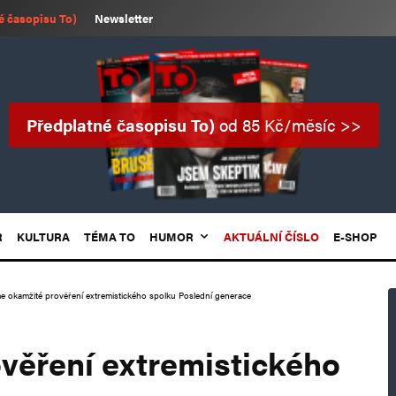
é časopisu To)
Newsletter
Předplatné časopisu To)
od 85 Kč/měsíc >>
R
KULTURA
TÉMA TO
HUMOR
AKTUÁLNÍ ČÍSLO
E-SHOP
 okamžité prověření extremistického spolku Poslední generace
věření extremistického