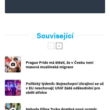
Související
Prague Pride má štěstí, že v Česku není
masová muslimská migrace
Politický týdeník: Bojeschopní Ukrajinci se už
v EU neschovají; Uhlíř žádá odškodnění pro
oběti střelce
Nehoda Filipa Turka dostává nový rozměr.