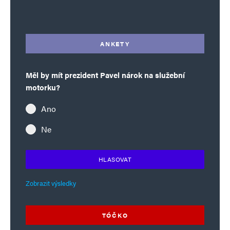
Alternative:
ANKETY
Měl by mít prezident Pavel nárok na služební
motorku?
Ano
Ne
HLASOVAT
Zobrazit výsledky
TÓČKO