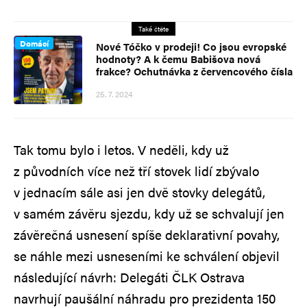
Také čtěte
Domácí
Nové Tóčko v prodeji! Co jsou evropské
hodnoty? A k čemu Babišova nová
frakce? Ochutnávka z červencového čísla
25. 7. 2024
Tak tomu bylo i letos. V neděli, kdy už
z původních více než tří stovek lidí zbývalo
v jednacím sále asi jen dvě stovky delegátů,
v samém závěru sjezdu, kdy už se schvalují jen
závěrečná usnesení spíše deklarativní povahy,
se náhle mezi usneseními ke schválení objevil
následující návrh: Delegáti ČLK Ostrava
navrhují paušální náhradu pro prezidenta 150