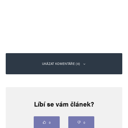
UKÁZAT KOMENTÁŘE (0)
Napsat komentář
Líbí se vám článek?
Vaše e-mailová adresa nebude zveřejněna.
Vyžadované informace jsou
označeny
*
Komentář
*
0
0