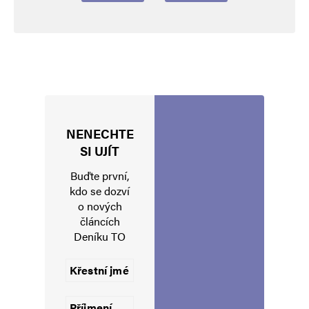
NENECHTE
Jméno
*
SI UJÍT
Buďte první,
kdo se dozví
o nových
E-mail
*
Webová stránka
článcích
Deníku TO
Uložit do prohlížeče jméno, e-mail a webovou stránku pro budoucí
komentáře.