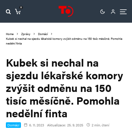
0
Home
Zprávy
Domácí
Kubek si nechal na sjezdu lékařské komory zvýšit odměnu na 150 tisíc měsíčně. Pomohla
nedělní finta
Kubek si nechal na
sjezdu lékařské komory
zvýšit odměnu na 150
tisíc měsíčně. Pomohla
nedělní finta
Domácí
6. 11. 2023
Aktualizace:
25. 9. 2025
2 min. čtení