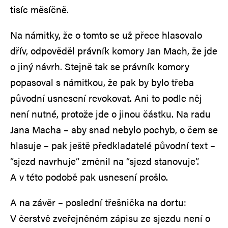
tisíc měsíčně.
Na námitky, že o tomto se už přece hlasovalo
dřív, odpověděl právník komory Jan Mach, že jde
o jiný návrh. Stejně tak se právník komory
popasoval s námitkou, že pak by bylo třeba
původní usnesení revokovat. Ani to podle něj
není nutné, protože jde o jinou částku. Na radu
Jana Macha – aby snad nebylo pochyb, o čem se
hlasuje – pak ještě předkladatelé původní text –
“sjezd navrhuje” změnil na “sjezd stanovuje”.
A v této podobě pak usnesení prošlo.
A na závěr – poslední třešnička na dortu:
V čerstvě zveřejněném zápisu ze sjezdu není o