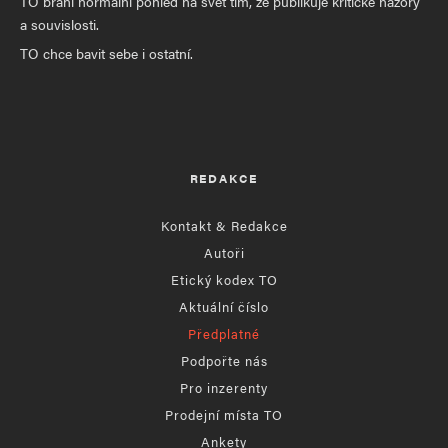
TO brání normální pohled na svět tím, že publikuje kritické názory
a souvislosti.
TO chce bavit sebe i ostatní.
REDAKCE
Kontakt & Redakce
Autoři
Etický kodex TO
Aktuální číslo
Předplatné
Podpořte nás
Pro inzerenty
Prodejní místa TO
Ankety