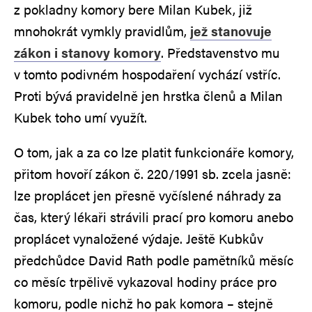
z pokladny komory bere Milan Kubek, již
mnohokrát vymkly pravidlům,
jež stanovuje
zákon i stanovy komory
. Představenstvo mu
v tomto podivném hospodaření vychází vstříc.
Proti bývá pravidelně jen hrstka členů a Milan
Kubek toho umí využít.
O tom, jak a za co lze platit funkcionáře komory,
přitom hovoří zákon č. 220/1991 sb. zcela jasně:
lze proplácet jen přesně vyčíslené náhrady za
čas, který lékaři strávili prací pro komoru anebo
proplácet vynaložené výdaje. Ještě Kubkův
předchůdce David Rath podle pamětníků měsíc
co měsíc trpělivě vykazoval hodiny práce pro
komoru, podle nichž ho pak komora – stejně