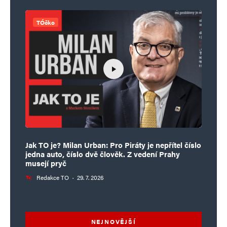
TÓčko
Jak TO je? Milan Urban: Pro Piráty je nepřítel číslo
jedna auto, číslo dvě člověk. Z vedení Prahy
musejí pryč
Redakce TO
·
29. 7. 2026
NEJNOVĚJŠÍ