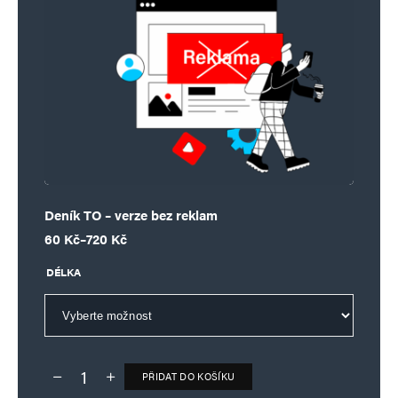
Deník TO – verze bez reklam
Rozpětí cen: 60 Kč až 720 Kč
60
Kč
–
720
Kč
DÉLKA
PŘIDAT DO KOŠÍKU
Deník TO – verze bez reklam množství