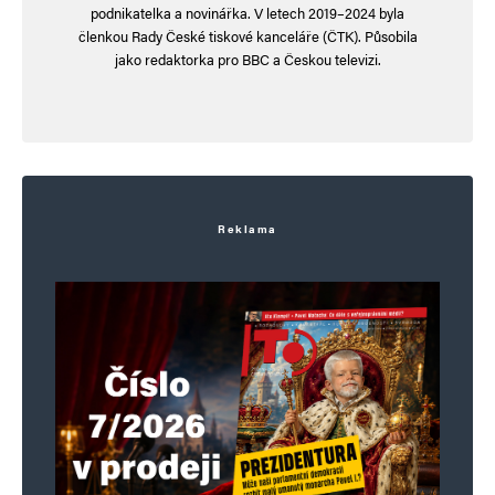
podnikatelka a novinářka. V letech 2019–2024 byla
členkou Rady České tiskové kanceláře (ČTK). Působila
jako redaktorka pro BBC a Českou televizi.
Reklama