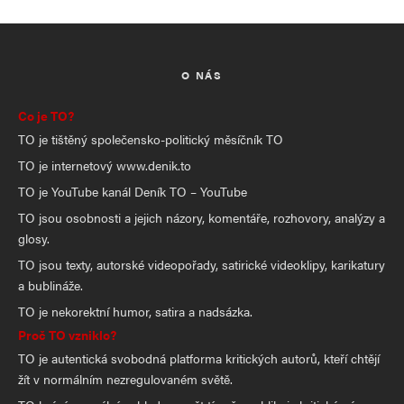
O NÁS
Co je TO?
TO je tištěný společensko-politický měsíčník TO
TO je internetový www.denik.to
TO je YouTube kanál Deník TO – YouTube
TO jsou osobnosti a jejich názory, komentáře, rozhovory, analýzy a
glosy.
TO jsou texty, autorské videopořady, satirické videoklipy, karikatury
a bublináže.
TO je nekorektní humor, satira a nadsázka.
Proč TO vzniklo?
TO je autentická svobodná platforma kritických autorů, kteří chtějí
žít v normálním nezregulovaném světě.