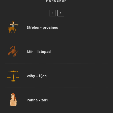
HOROSKOP
Střelec – prosinec
Štír – listopad
Váhy – říjen
Panna – září