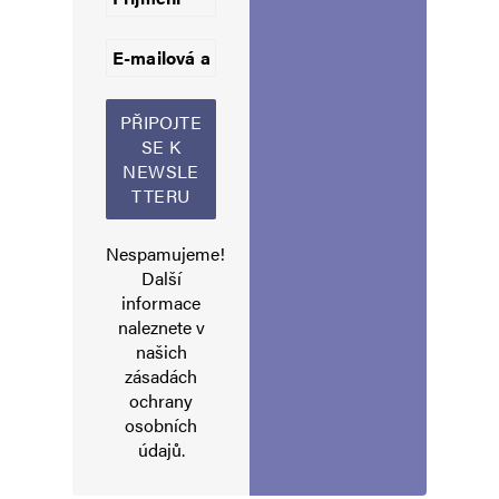
Informujte mě o nových komentářích e-mailem.
Informujte mě o nových příspěvcích e-mailem.
Alternative:
Nespamujeme!
Další
informace
naleznete v
našich
zásadách
ochrany
osobních
údajů
.