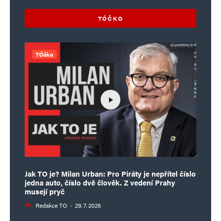
TÓČKO
TÓčko
Jak TO je? Milan Urban: Pro Piráty je nepřítel číslo
jedna auto, číslo dvě člověk. Z vedení Prahy
musejí pryč
Redakce TO
·
29. 7. 2026