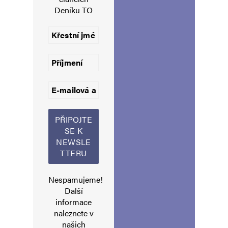
Deníku TO
Uložit do prohlížeče jméno, e-mail a webovou stránku pro budoucí
komentáře.
Informujte mě o nových komentářích e-mailem.
Informujte mě o nových příspěvcích e-mailem.
Alternative:
Nespamujeme!
Další
informace
naleznete v
našich