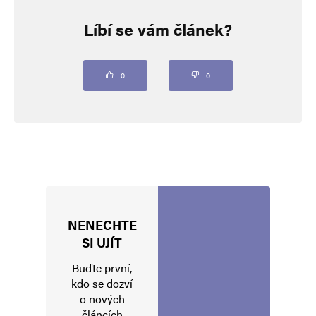
Napsat komentář
Líbí se vám článek?
Vaše e-mailová adresa nebude zveřejněna.
Vyžadované informace jsou
označeny
*
Komentář
*
0
0
NENECHTE
Jméno
*
SI UJÍT
Buďte první,
kdo se dozví
o nových
E-mail
*
Webová stránka
článcích