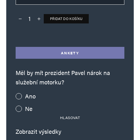
PŘIDAT DO KOŠÍKU
Deník TO – verze bez reklam množství
Alternative:
ANKETY
Měl by mít prezident Pavel nárok na
služební motorku?
Ano
Ne
HLASOVAT
Zobrazit výsledky