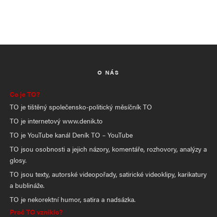
O NÁS
Co je TO?
TO je tištěný společensko-politický měsíčník TO
TO je internetový www.denik.to
TO je YouTube kanál Deník TO – YouTube
TO jsou osobnosti a jejich názory, komentáře, rozhovory, analýzy a
glosy.
TO jsou texty, autorské videopořady, satirické videoklipy, karikatury
a bublináže.
TO je nekorektní humor, satira a nadsázka.
Proč TO vzniklo?