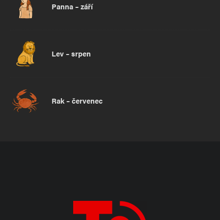
Panna – září
Lev – srpen
Rak – červenec