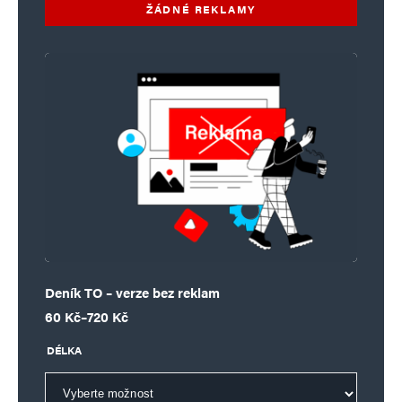
ŽÁDNÉ REKLAMY
Deník TO – verze bez reklam
Rozpětí cen: 60 Kč až 720 Kč
60
Kč
–
720
Kč
DÉLKA