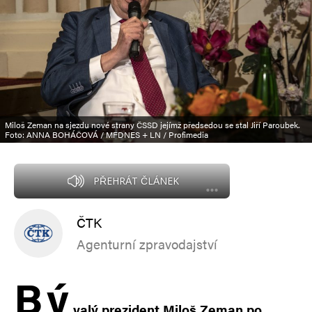
Miloš Zeman na sjezdu nové strany ČSSD jejímž předsedou se stal Jiří Paroubek.
Foto: ANNA BOHÁČOVÁ / MFDNES + LN / Profimedia
PŘEHRÁT ČLÁNEK
ČTK
Agenturní zpravodajství
B
ý
valý prezident Miloš Zeman po