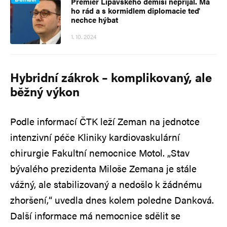
Premiér Lipavského demisi nepřijal. Má
ho rád a s kormidlem diplomacie teď
nechce hýbat
1. 10. 2024
Hybridní zákrok – komplikovaný, ale
běžný výkon
Podle informací ČTK leží Zeman na jednotce
intenzivní péče Kliniky kardiovaskulární
chirurgie Fakultní nemocnice Motol. „Stav
bývalého prezidenta Miloše Zemana je stále
vážný, ale stabilizovaný a nedošlo k žádnému
zhoršení,“ uvedla dnes kolem poledne Danková.
Další informace má nemocnice sdělit se