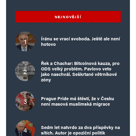
NEJNOVĚJŠÍ
Íránu se vrací svoboda. Ještě ale není
hotovo
Řek a Chachar: Bitcoinová kauza, pro
ODS velký problém. Pavlovo veto
jako naschvál. Seškrtané větrníkové
zóny
Prague Pride má štěstí, že v Česku
není masová muslimská migrace
Sedm let natvrdo za dva příspěvky na
sítích. Autor je opoziční politik