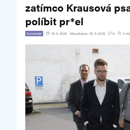
zatímco Krausová psal
políbit pr*el
Komentář
16. 3. 2024
Aktualizace:
25. 9. 2025
6
3 min