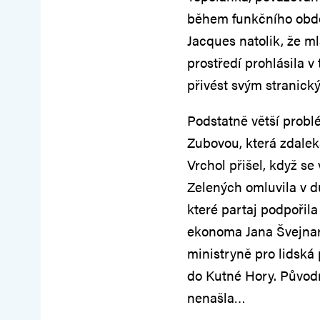
během funkčního obdob
Jacques natolik, že m
prostředí prohlásila v
přivést svým stranick
Podstatně větší probl
Zubovou, která zdaleka
Vrchol přišel, když s
Zelených omluvila v d
které partaj podpořil
ekonoma Jana Švejnar
ministryně pro lidská
do Kutné Hory. Původ
nenašla…