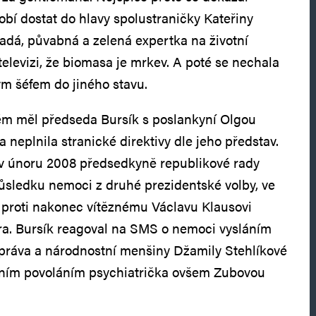
í dostat do hlavy spolustraničky Kateřiny
ladá, půvabná a zelená expertka na životní
 televizi, že biomasa je mrkev. A poté se nechala
ým šéfem do jiného stavu.
ém měl předseda Bursík s poslankyní Olgou
 neplnila stranické direktivy dle jeho představ.
e v únoru 2008 předsedkyně republikové rady
ůsledku nemoci z druhé prezidentské volby, ve
a proti nakonec vítěznému Václavu Klausovi
a. Bursík reagoval na SMS o nemoci vysláním
 práva a národnostní menšiny Džamily Stehlíkové
ním povoláním psychiatrička ovšem Zubovou