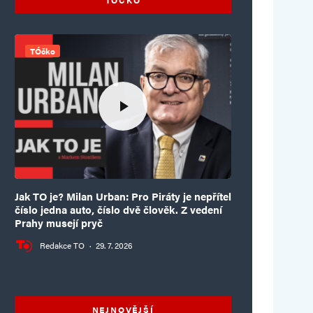
TÓčko
Jak TO je? Milan Urban: Pro Piráty je nepřítel
číslo jedna auto, číslo dvě člověk. Z vedení
Prahy musejí pryč
Redakce TO
·
29. 7. 2026
NEJNOVĚJŠÍ