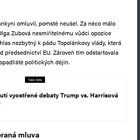
ankyni omluvil, pomstě neušel. Za něco málo
 Olga Zubová nesmiřitelnému vůdci opozice
 hlas nezbytný k pádu Topolánkovy vlády, která
d předsednictví EU. Zároveň tím odstartovala
ropadliště politických dějin.
Také čtěte
utí vyostřené debaty Trump vs. Harrisová
24
braná mluva