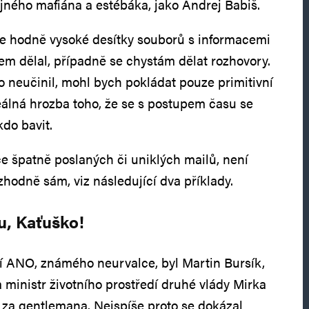
ejného mafiána a estébáka, jako Andrej Babiš.
le hodně vysoké desítky souborů s informacemi
sem dělal, případně se chystám dělat rozhovory.
o neučinil, mohl bych pokládat pouze primitivní
reálná hrozba toho, že se s postupem času se
do bavit.
e špatně poslaných či uniklých mailů, není
hodně sám, viz následující dva příklady.
u, Kaťuško!
tí ANO, známého neurvalce, byl Martin Bursík,
 ministr životního prostředí druhé vlády Mirka
za gentlemana. Nejspíše proto se dokázal