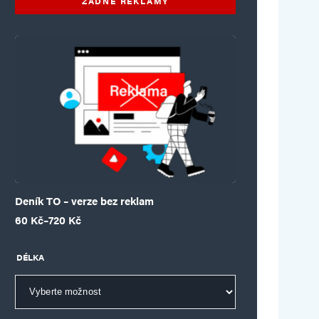
ŽÁDNÉ REKLAMY
Deník TO – verze bez reklam
Rozpětí cen: 60 Kč až 720 Kč
60
Kč
–
720
Kč
DÉLKA