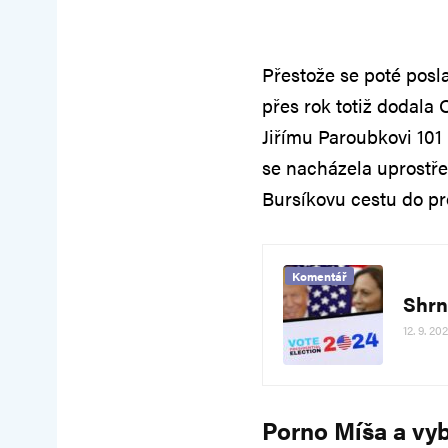
Přestože se poté posl
přes rok totiž dodala
Jiřímu Paroubkovi 101
se nacházela uprostře
Bursíkovu cestu do p
Komentář
Shrn
12. 9. 20
Porno Míša a vy