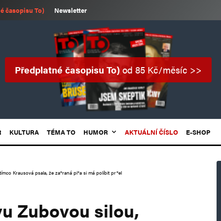
é časopisu To)
Newsletter
Předplatné časopisu To)
od 85 Kč/měsíc >>
R
KULTURA
TÉMA TO
HUMOR
AKTUÁLNÍ ČÍSLO
E-SHOP
tímco Krausová psala, že za*raná pi*a si má políbit pr*el
ávu Zubovou silou,