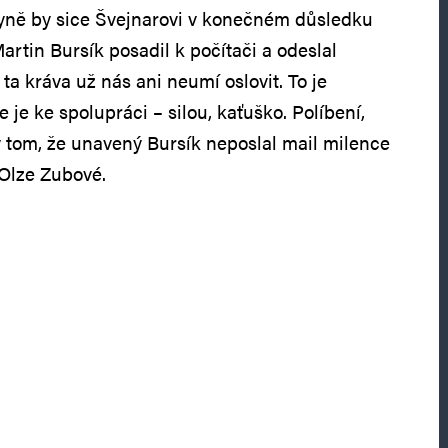
yně by sice Švejnarovi v konečném důsledku
rtin Bursík posadil k počítači a odeslal
 ta kráva už nás ani neumí oslovit. To je
 je ke spolupráci – silou, kaťuško. Políbení,
v tom, že unavený Bursík neposlal mail milence
 Olze Zubové.