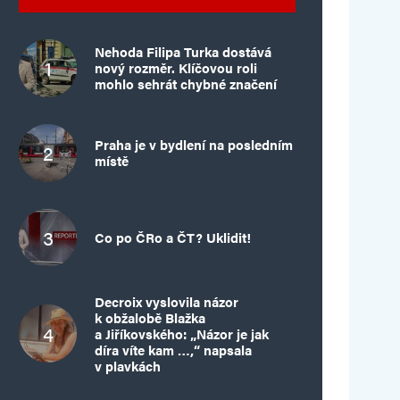
Nehoda Filipa Turka dostává
nový rozměr. Klíčovou roli
mohlo sehrát chybné značení
Praha je v bydlení na posledním
místě
Co po ČRo a ČT? Uklidit!
Decroix vyslovila názor
k obžalobě Blažka
a Jiříkovského: „Názor je jak
díra víte kam …,“ napsala
v plavkách