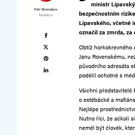
ministr Lipavsk
Petr Bošnakov
bezpečnostním rizike
Redaktor
Lipavského, včetně i
označil za zmrda, za 
Obtíž horkokrevného A
Janu Rovenskému, než 
původního adresáta eko
podělil ochotně s médi
Všichni představitelé 
o estébácké a mafiánsk
Nejlépe prostřednict
Nutno říci, že ačkoli 
neměl být člověk, kter