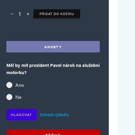
PŘIDAT DO KOŠÍKU
Deník TO – verze bez reklam množství
Alternative:
ANKETY
Měl by mít prezident Pavel nárok na služební
motorku?
Ano
Ne
Zobrazit výsledky
HLASOVAT
TÓČKO