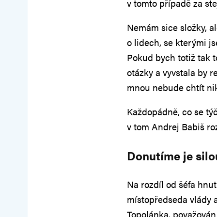
v tomto případě za st
Nemám sice složky, a
o lidech, se kterými j
Pokud bych totiž tak t
otázky a vyvstala by 
mnou nebude chtít nik
Každopádně, co se týč
v tom Andrej Babiš roz
Donutíme je silo
Na rozdíl od šéfa hnu
místopředseda vlády a
Topolánka, považován 