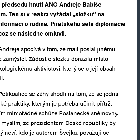
ý předsedu hnutí ANO Andreje Babiše
m. Ten si v reakci vyžádal „složku“ na
nformací o rodině. Pirátského šéfa diplomacie
což se následně omluvil.
ndreje spočívá v tom, že mail poslal jinému
zamýšlel. Žádost o složku dorazila místo
logickému aktivistovi, který se o její obsah
i.
Pětikoalice se záhy shodli na tom, že se jedná
é praktiky, kterým je potřeba učinit přítrž.
vím mimořádné schůze Poslanecké sněmovny.
si myslím, že prezidentem České republiky by
ý neví, kdo je autorem Švejka, považuji se