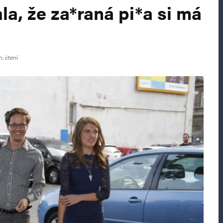
a, že za*raná pi*a si má
. čtení