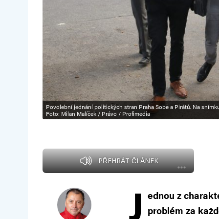
Povolební jednání politických stran Praha Sobě a Pirátů. Na sním
Foto: Milan Malíček / Právo / Profimedia
PŘEHRÁT ČLÁNEK
J
ednou z charakte
problém za každ