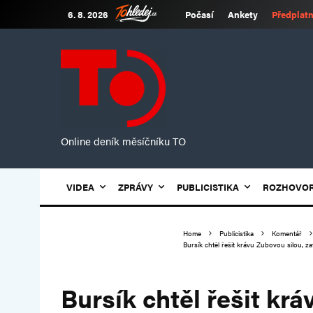
6. 8. 2026
Počasí
Ankety
Předplatn
Online deník měsíčníku TO
VIDEA
ZPRÁVY
PUBLICISTIKA
ROZHOVO
Home
Publicistika
Komentář
Bursík chtěl řešit krávu Zubovou silou, za
Bursík chtěl řešit kr