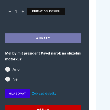
PŘIDAT DO KOŠÍKU
Deník TO – verze bez reklam množství
Alternative:
ANKETY
Měl by mít prezident Pavel nárok na služební
motorku?
Ano
Ne
Zobrazit výsledky
HLASOVAT
TÓČKO