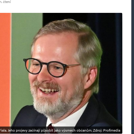
. čtení
Fiala. Jeho projevy začínají působit jako výsměch občanům. Zdroj: Profimedia