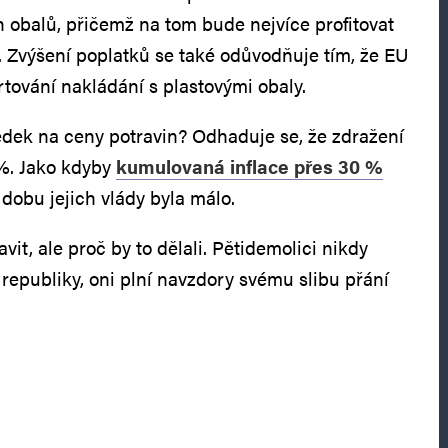
h obalů, přičemž na tom bude nejvíce profitovat
Zvýšení poplatků se také odůvodňuje tím, že EU
tování nakládání s plastovými obaly.
edek na ceny potravin? Odhaduje se, že zdražení
 %. Jako kdyby
kumulovaná inflace přes 30 %
dobu jejich vlády byla málo.
vit, ale proč by to dělali. Pětidemolici nikdy
republiky, oni plní navzdory svému slibu přání