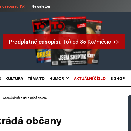
é časopisu To)
Newsletter
Předplatné časopisu To)
od 85 Kč/měsíc >>
R
KULTURA
TÉMA TO
HUMOR
AKTUÁLNÍ ČÍSLO
E-SHOP
Asociální vláda dál okrádá občany
okrádá občany