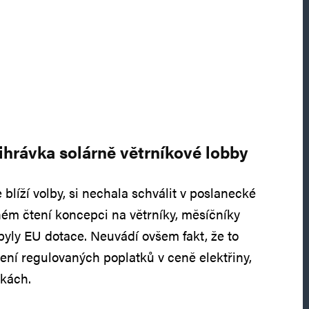
hrávka solárně větrníkové lobby
 blíží volby, si nechala schválit v poslanecké
ém čtení koncepci na větrníky, měsíčníky
byly EU dotace. Neuvádí ovšem fakt, že to
ení regulovaných poplatků v ceně elektřiny,
nkách.