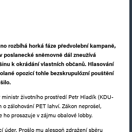
lno rozbíhá horká fáze předvolební kampaně,
a v poslanecké sněmovně dál zneužívá
inu k okrádání vlastních občanů. Hlasování
olané opozicí tohle bezskrupulózní pouštění
šilo.
 ministr životního prostředí Petr Hladík (KDU-
 o zálohování PET lahví. Zákon neprošel,
že ho prosazuje v zájmu obalové lobby.
ací úder. Prošlo mu alespoň zdražení sběru