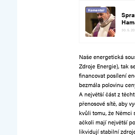
Komentář
Spra
Ham
30. 5. 2
Naše energetická sou
Zdroje Energie), tak s
financovat posílení ene
bezmála polovinu ceny 
A největší část z těc
přenosové sítě, aby v
kvůli tomu, že Němci s
ačkoli mají největší p
likvidují stabilní zdro