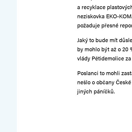
a recyklace plastovýc
neziskovka EKO-KOM. 
požaduje přesné repor
Jaký to bude mít důsl
by mohlo být až o 20
vlády Pětidemolice za 
Poslanci to mohli zasta
nešlo o občany České 
jiných páníčků.