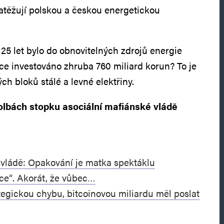
 zatěžují polskou a českou energetickou
 25 let bylo do obnovitelných zdrojů energie
ce investováno zhruba 760 miliard korun? To je
ých bloků stálé a levné elektřiny.
olbách stopku asociální mafiánské vládě
vládě: Opakování je matka spektáklu
nce“. Akorát, že vůbec…
tegickou chybu, bitcoinovou miliardu měl poslat