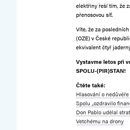
elektřiny řeší tím, že
přenosovou síť.
Víte, že za posledních
(OZE) v České republi
ekvivalent čtyř jadern
Vystavme letos při v
SPOLU-(PIR)STAN!
Čtěte také:
Hlasování o nedůvěře 
Spolu „ozdravilo fina
Don Pablo udělal stra
Vetchému na drony