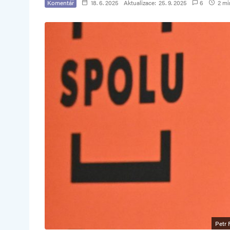
Komentář
18. 6. 2025
Aktualizace:
25. 9. 2025
6
2 min
Petr 