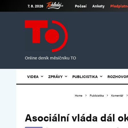
7. 8. 2026
Počasí
Ankety
Předplatn
Online deník měsíčníku TO
VIDEA
ZPRÁVY
PUBLICISTIKA
ROZHOVO
Home
Publicistika
Komentář
Asociální vláda dál 