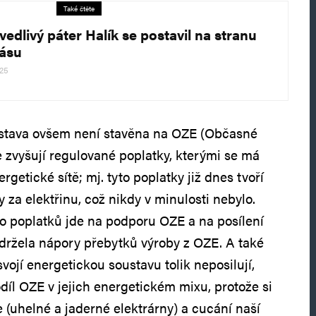
Také čtěte
vedlivý páter Halík se postavil na stranu
ásu
025
stava ovšem není stavěna na OZE (Občasné
e zvyšují regulované poplatky, kterými se má
rgetické sítě; mj. tyto poplatky již dnes tvoří
za elektřinu, což nikdy v minulosti nebylo.
hto poplatků jde na podporu OZE a na posílení
ydržela nápory přebytků výroby z OZE. A také
vojí energetickou soustavu tolik neposilují,
odíl OZE v jejich energetickém mixu, protože si
je (uhelné a jaderné elektrárny) a cucání naší