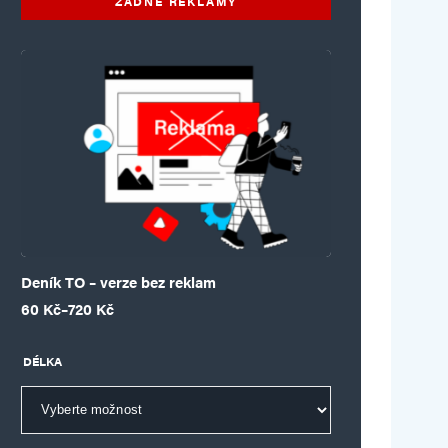
ŽÁDNÉ REKLAMY
Deník TO – verze bez reklam
Rozpětí cen: 60 Kč až 720 Kč
60
Kč
–
720
Kč
DÉLKA