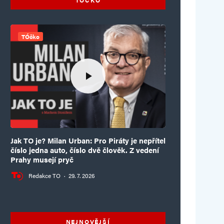
TÓčko
Jak TO je? Milan Urban: Pro Piráty je nepřítel
číslo jedna auto, číslo dvě člověk. Z vedení
Prahy musejí pryč
Redakce TO
·
29. 7. 2026
NEJNOVĚJŠÍ