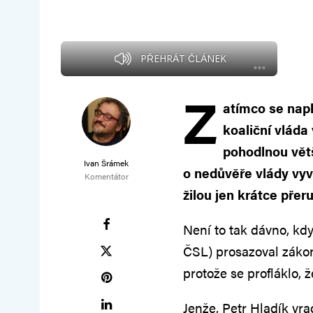
PŘEHRÁT ČLÁNEK
Z
atímco se nap
koaliční vlád
pohodlnou větš
Ivan Šrámek
o nedůvěře vlády vyv
Komentátor
žilou jen krátce přeru
Není to tak dávno, kdy
ČSL) prosazoval zákon
protože se profláklo, 
Jenže, Petr Hladík vr