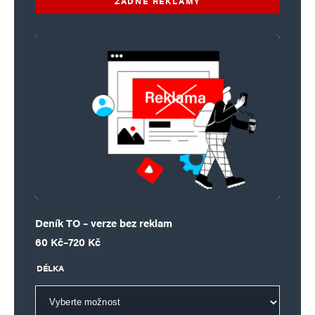
ŽÁDNÉ REKLAMY
Deník TO – verze bez reklam
Rozpětí cen: 60 Kč až 720 Kč
60
Kč
–
720
Kč
DÉLKA