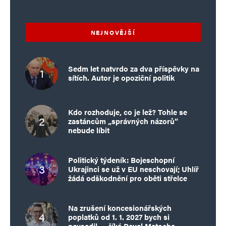
NEJNOVĚJŠÍ
Sedm let natvrdo za dva příspěvky na
sítích. Autor je opoziční politik
Kdo rozhoduje, co je lež? Tohle se
zastáncům „správných názorů“
nebude líbit
Politický týdeník: Bojeschopní
Ukrajinci se už v EU neschovají; Uhlíř
žádá odškodnění pro oběti střelce
Na zrušení koncesionářských
poplatků od 1. 1. 2027 bych si
nevsadil…, říká Pavel Matocha