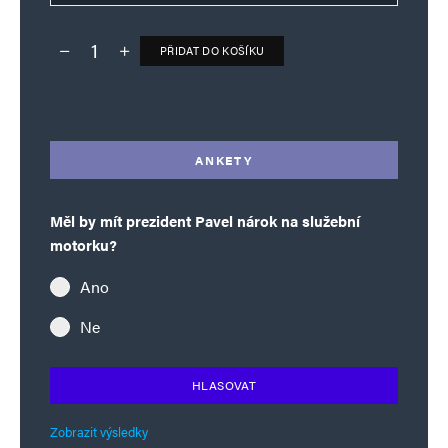
PŘIDAT DO KOŠÍKU
Deník TO – verze bez reklam množství
Alternative:
ANKETY
Měl by mít prezident Pavel nárok na služební
motorku?
Ano
Ne
HLASOVAT
Zobrazit výsledky