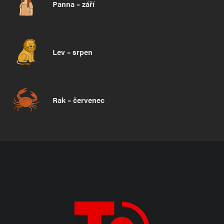
Panna – září
Lev – srpen
Rak – červenec