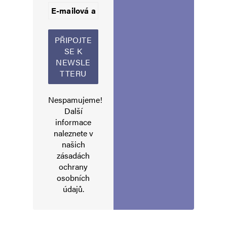
Jméno
*
E-mail
*
Webová stránka
Nespamujeme!
Další
Uložit do prohlížeče jméno, e-mail a webovou stránku pro budoucí
informace
komentáře.
naleznete v
našich
zásadách
Informujte mě o nových komentářích e-mailem.
ochrany
osobních
Informujte mě o nových příspěvcích e-mailem.
údajů
.
Alternative: