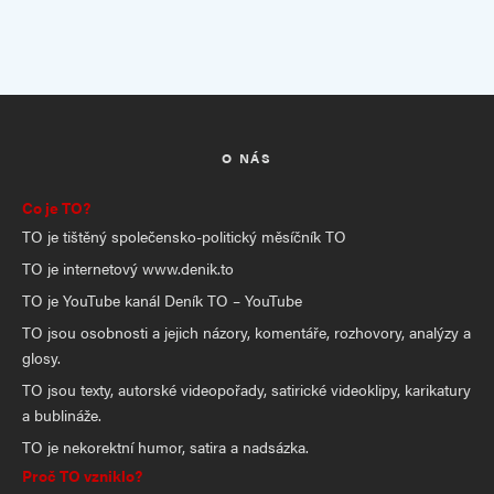
O NÁS
Co je TO?
TO je tištěný společensko-politický měsíčník TO
TO je internetový www.denik.to
TO je YouTube kanál Deník TO – YouTube
TO jsou osobnosti a jejich názory, komentáře, rozhovory, analýzy a
glosy.
TO jsou texty, autorské videopořady, satirické videoklipy, karikatury
a bublináže.
TO je nekorektní humor, satira a nadsázka.
Proč TO vzniklo?