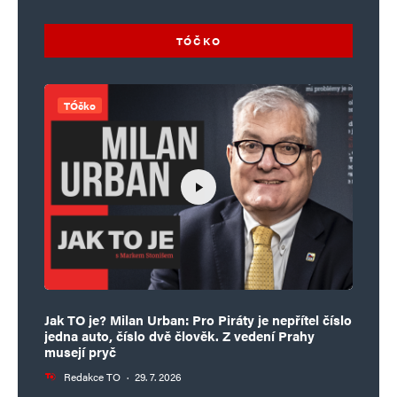
TÓČKO
TÓčko
Jak TO je? Milan Urban: Pro Piráty je nepřítel číslo
jedna auto, číslo dvě člověk. Z vedení Prahy
musejí pryč
Redakce TO
·
29. 7. 2026