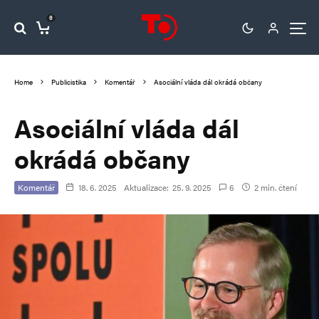
0
Home
Publicistika
Komentář
Asociální vláda dál okrádá občany
Asociální vláda dál
okrádá občany
Komentář
18. 6. 2025
Aktualizace:
25. 9. 2025
6
2 min. čtení