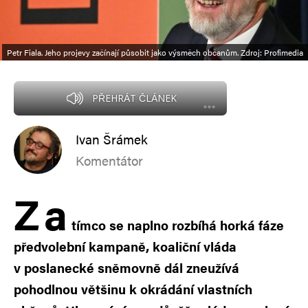
Petr Fiala. Jeho projevy začínají působit jako výsměch občanům. Zdroj: Profimedia
PŘEHRÁT ČLÁNEK
Ivan Šrámek
Komentátor
Z
a
tímco se naplno rozbíhá horká fáze
předvolební kampaně, koaliční vláda
v poslanecké sněmovně dál zneužívá
pohodlnou většinu k okrádání vlastních