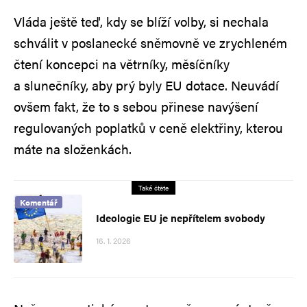
Vláda ještě teď, kdy se blíží volby, si nechala
schválit v poslanecké sněmovně ve zrychleném
čtení koncepci na větrníky, měsíčníky
a slunečníky, aby prý byly EU dotace. Neuvádí
ovšem fakt, že to s sebou přinese navýšení
regulovaných poplatků v ceně elektřiny, kterou
máte na složenkách.
Také čtěte
Komentář
Ideologie EU je nepřítelem svobody
16. 1. 2026