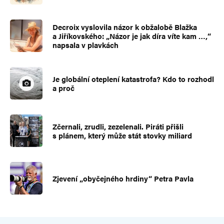
Decroix vyslovila názor k obžalobě Blažka
a Jiříkovského: „Názor je jak díra víte kam …,“
napsala v plavkách
Je globální oteplení katastrofa? Kdo to rozhodl
a proč
Zčernali, zrudli, zezelenali. Piráti přišli
s plánem, který může stát stovky miliard
Zjevení „obyčejného hrdiny“ Petra Pavla