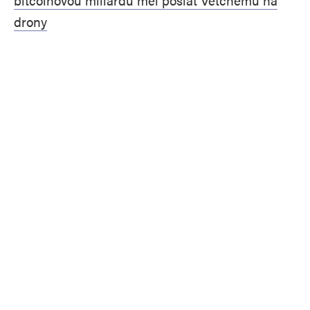
bitcoinovou miliardu měl poslat Vetchému na
drony