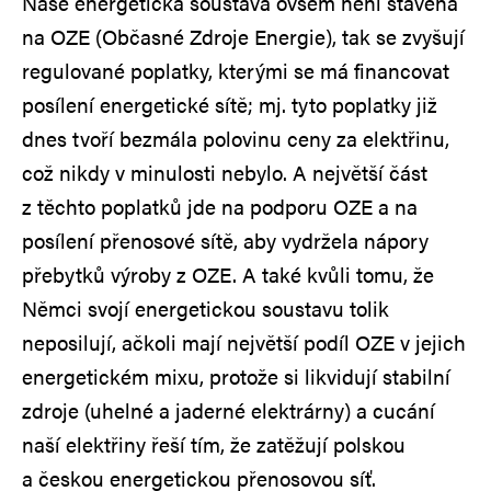
Naše energetická soustava ovšem není stavěna
na OZE (Občasné Zdroje Energie), tak se zvyšují
regulované poplatky, kterými se má financovat
posílení energetické sítě; mj. tyto poplatky již
dnes tvoří bezmála polovinu ceny za elektřinu,
což nikdy v minulosti nebylo. A největší část
z těchto poplatků jde na podporu OZE a na
posílení přenosové sítě, aby vydržela nápory
přebytků výroby z OZE. A také kvůli tomu, že
Němci svojí energetickou soustavu tolik
neposilují, ačkoli mají největší podíl OZE v jejich
energetickém mixu, protože si likvidují stabilní
zdroje (uhelné a jaderné elektrárny) a cucání
naší elektřiny řeší tím, že zatěžují polskou
a českou energetickou přenosovou síť.