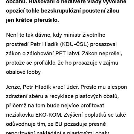
občanů. Hlasování o nedůvěře vlády vyvolané
opozicí tohle bezskrupulózní pouštění žilou
jen krátce přerušilo.
Není to tak dávno, kdy ministr životního
prostředí Petr Hladík (KDU-ČSL) prosazoval
zákon o zálohování PET lahví. Zákon neprošel,
protože se profláklo, že ho prosazuje v zájmu
obalové lobby.
Jenže, Petr Hladík vrací úder. Prošlo mu alespoň
zdražení sběru a recyklace plastových obalů,
přičemž na tom bude nejvíce profitovat
neziskovka EKO-KOM. Zvýšení poplatků se také
odůvodňuje tím, že EU požaduje přesné
reportování nakládání s plastovými obaly.