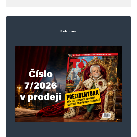
Jméno
*
Reklama
E-mail
*
Webová stránka
Uložit do prohlížeče jméno, e-mail a webovou stránku pro budoucí
komentáře.
Informujte mě o nových komentářích e-mailem.
Informujte mě o nových příspěvcích e-mailem.
Alternative: