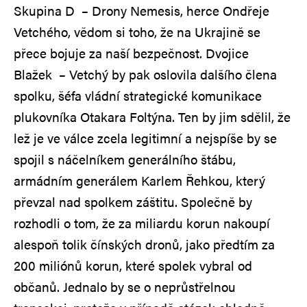
Skupina D – Drony Nemesis, herce Ondřeje
Vetchého, vědom si toho, že na Ukrajině se
přece bojuje za naší bezpečnost. Dvojice
Blažek – Vetchý by pak oslovila dalšího člena
spolku, šéfa vládní strategické komunikace
plukovníka Otakara Foltýna. Ten by jim sdělil, že
lež je ve válce zcela legitimní a nejspíše by se
spojil s náčelníkem generálního štábu,
armádním generálem Karlem Řehkou, který
převzal nad spolkem záštitu. Společně by
rozhodli o tom, že za miliardu korun nakoupí
alespoň tolik čínských dronů, jako předtím za
200 miliónů korun, které spolek vybral od
občanů. Jednalo by se o neprůstřelnou