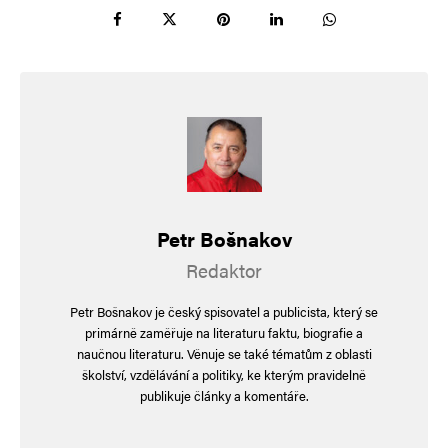
Kotul Jotul
Odpovědět
13. 6. 2025 (8:41)
Naučte se aspoň česky, když už trollíte
Navigace pro komentáře
Starší komentáře
Napsat komentář
Petr Bošnakov
Vaše e-mailová adresa nebude zveřejněna.
Vyžadované informace jsou
Redaktor
označeny
*
Petr Bošnakov je český spisovatel a publicista, který se
Komentář
*
primárně zaměřuje na literaturu faktu, biografie a
naučnou literaturu. Věnuje se také tématům z oblasti
školství, vzdělávání a politiky, ke kterým pravidelně
publikuje články a komentáře.