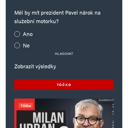
Měl by mít prezident Pavel nárok na
služební motorku?
Ano
Ne
HLASOVAT
Zobrazit výsledky
TÓČKO
TÓčko