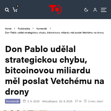
0
Home
Publicistika
Komentář
Don Pablo udělal strategickou chybu, bitcoinovou miliardu měl poslat Vetchému na drony
Don Pablo udělal
strategickou chybu,
bitcoinovou miliardu
měl poslat Vetchému na
drony
Komentář
3. 6. 2025
Aktualizace:
25. 9. 2025
14
2 min. čtení