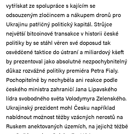
vytřískat ze spolupráce s kajícím se
odsouzeným zločincem a nákupem dronů pro
Ukrajinu patřičný politický kapitál. Strůjce
největší bitcoinové transakce v historii české
politiky by se stáhl věren své doposud tak
osvědčené taktice do ústraní a miliardový kšeft
by prezentoval jako absolutně nezpochybnitelný
důkaz rozvážné politiky premiéra Petra Fialy.
Pochopitelně by nechyběla ani reakce podle
českého ministra zahraničí Jana Lipavského
lídra svobodného světa Volodymyra Zelenského.
Ukrajinský prezident mohl Česku například
nabídnout možnost těžby vzácných nerostů na
Ruskem anektovaných územích, na jejichž těžbě