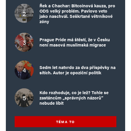
Řek a Chachar: Bitcoinová kauza, pro
ODS velký problém. Pavlovo veto
jako naschvál. Seškrtané větrníkové
zóny
Prague Pride má štěstí, že v Česku
není masová muslimská migrace
Sedm let natvrdo za dva příspěvky na
sítích. Autor je opoziční politik
Kdo rozhoduje, co je lež? Tohle se
zastáncům „správných názorů“
nebude líbit
TÉMA TO