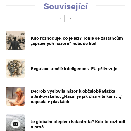
Související
Kdo rozhoduje, co je lež? Tohle se zastáncům
„správných názorů“ nebude líbit
Regulace umělé inteligence v EU přitvrzuje
Decroix vyslovila názor k obžalobě Blažka
a Jiříkovského: „Názor je jak díra víte kam …,“
napsala v plavkách
Je globální oteplení katastrofa? Kdo to rozhodl
a proč