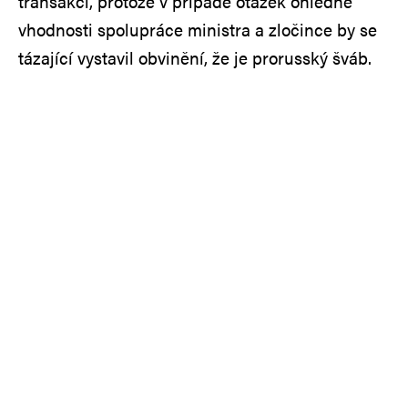
transakci, protože v případě otázek ohledně
vhodnosti spolupráce ministra a zločince by se
tázající vystavil obvinění, že je prorusský šváb.