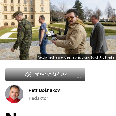
Vetchý hrdina a jeho parta přes drony. Zdroj: Profimedia
PŘEHRÁT ČLÁNEK
Petr Bošnakov
Redaktor