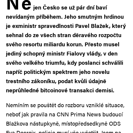
N
e
jen Česko se už pár dní baví
nevídaným příběhem. Jeho smutným hrdinou
je exministr spravedlnosti Pavel Blažek, který
sehnal do ze všech stran děravého rozpočtu
svého resortu miliardu korun. Přesto musel
jediný schopný ministr Fialovy vlády, v den
svého velkého triumfu, kdy poslanci schválili
napříč politickým spektrem jeho novelu
trestního zákoníku, podat kvůli údajně
neprůhledné bitcoinové transakci demisi.
Nemíním se pouštět do rozboru vzniklé situace,
neboť jak pravila na CNN Prima News budoucí
Blažkova nástupkyně, místopředsedkyně ODS
Eva Decroix, policie musí vše vyšetřit. Jsem na