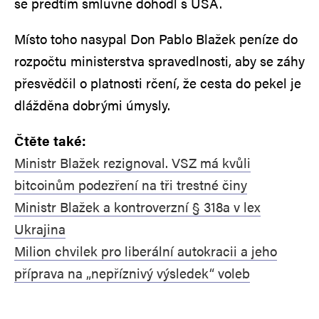
se předtím smluvně dohodl s USA.
Místo toho nasypal Don Pablo Blažek peníze do
rozpočtu ministerstva spravedlnosti, aby se záhy
přesvědčil o platnosti rčení, že cesta do pekel je
dlážděna dobrými úmysly.
Čtěte také:
Ministr Blažek rezignoval. VSZ má kvůli
bitcoinům podezření na tři trestné činy
Ministr Blažek a kontroverzní § 318a v lex
Ukrajina
Milion chvilek pro liberální autokracii a jeho
příprava na „nepříznivý výsledek“ voleb