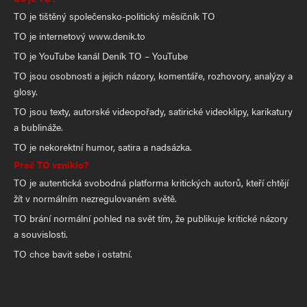
TO je tištěný společensko-politický měsíčník TO
TO je internetový www.denik.to
TO je YouTube kanál Deník TO – YouTube
TO jsou osobnosti a jejich názory, komentáře, rozhovory, analýzy a
glosy.
TO jsou texty, autorské videopořady, satirické videoklipy, karikatury
a bublináže.
TO je nekorektní humor, satira a nadsázka.
Proč TO vzniklo?
TO je autentická svobodná platforma kritických autorů, kteří chtějí
žít v normálním nezregulovaném světě.
TO brání normální pohled na svět tím, že publikuje kritické názory
a souvislosti.
TO chce bavit sebe i ostatní.