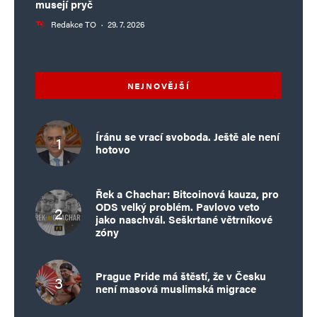
musejí pryč
Redakce TO
·
29. 7. 2026
NEJNOVĚJŠÍ
Íránu se vrací svoboda. Ještě ale není
hotovo
Řek a Chachar: Bitcoinová kauza, pro
ODS velký problém. Pavlovo veto
jako naschvál. Seškrtané větrníkové
zóny
Prague Pride má štěstí, že v Česku
není masová muslimská migrace