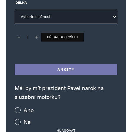
DÉLKA
PŘIDAT DO KOŠÍKU
Deník TO – verze bez reklam množství
Alternative:
ANKETY
Měl by mít prezident Pavel nárok na
služební motorku?
Ano
Ne
HLASOVAT