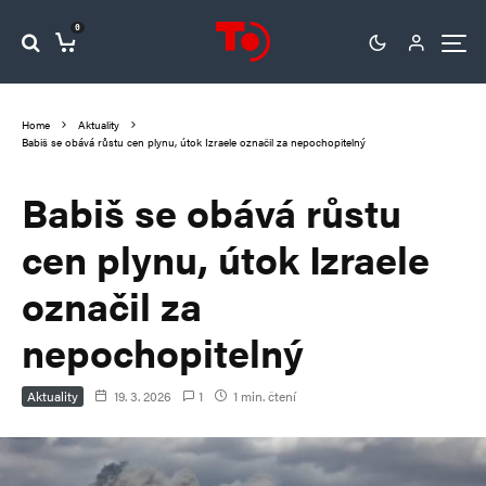
0
Home
Aktuality
Babiš se obává růstu cen plynu, útok Izraele označil za nepochopitelný
Babiš se obává růstu
cen plynu, útok Izraele
označil za
nepochopitelný
Aktuality
19. 3. 2026
1
1 min. čtení