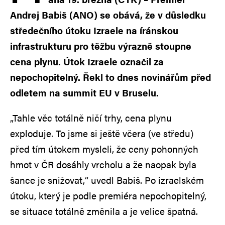
Andrej Babiš (ANO) se obává, že v důsledku
středečního útoku Izraele na íránskou
infrastrukturu pro těžbu výrazně stoupne
cena plynu. Útok Izraele označil za
nepochopitelný. Řekl to dnes novinářům před
odletem na summit EU v Bruselu.
„Tahle věc totálně ničí trhy, cena plynu
exploduje. To jsme si ještě včera (ve středu)
před tím útokem mysleli, že ceny pohonných
hmot v ČR dosáhly vrcholu a že naopak byla
šance je snižovat,“ uvedl Babiš. Po izraelském
útoku, který je podle premiéra nepochopitelný,
se situace totálně změnila a je velice špatná.