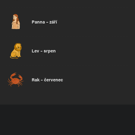
Panna – září
Lev – srpen
Rak – červenec