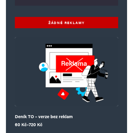
ŽÁDNÉ REKLAMY
Deník TO – verze bez reklam
Rozpětí cen: 60 Kč až 720 Kč
60
Kč
–
720
Kč