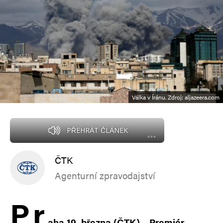
Válka v Íránu. Zdroj: aljazeera.com
PŘEHRÁT ČLÁNEK
ČTK
Agenturní zpravodajství
P
r
aha 19. března (ČTK) – Premiér