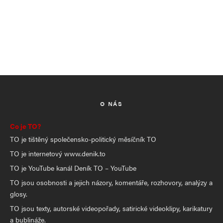
O NÁS
Co je TO?
TO je tištěný společensko-politický měsíčník TO
TO je internetový www.denik.to
TO je YouTube kanál Deník TO – YouTube
TO jsou osobnosti a jejich názory, komentáře, rozhovory, analýzy a
glosy.
TO jsou texty, autorské videopořady, satirické videoklipy, karikatury
a bublináže.