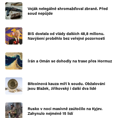
Voják nelegálně shromažďoval zbraně. Před
soud nepůjde
BIS dostala od vlády dalších 48,8 milionu.
Navýšení proběhlo bez veřejné pozornosti
Írán a Omán se dohodly na trase přes Hormuz
Bitcoinová kauza míří k soudu. Obžalováni
jsou Blažek, Jiřikovský i další dva lidé
Rusko v noci masivně zaútočilo na Kyjev.
Zahynulo nejméně 15 lidí