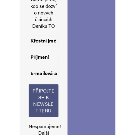
z pobaltí, tohle je jejich iniciativa.
kdo se dozví
o nových
článcích
Deníku TO
Napsat komentář
Vaše e-mailová adresa nebude zveřejněna.
Vyžadované informace jsou
označeny
*
Komentář
*
Nespamujeme!
Jméno
*
Další