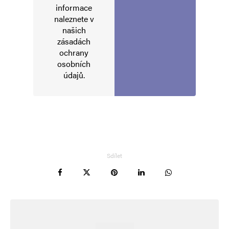
informace
naleznete v
našich
E-mail
*
Webová stránka
zásadách
ochrany
osobních
údajů
.
Uložit do prohlížeče jméno, e-mail a webovou stránku pro budoucí
komentáře.
Informujte mě o nových komentářích e-mailem.
Informujte mě o nových příspěvcích e-mailem.
Sdílet
Alternative: