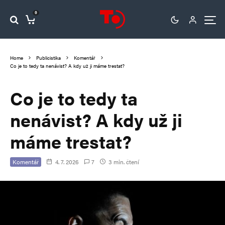
0
Home
Publicistika
Komentář
Co je to tedy ta nenávist? A kdy už ji máme trestat?
Co je to tedy ta
nenávist? A kdy už ji
máme trestat?
Komentář
4. 7. 2026
7
3 min. čtení