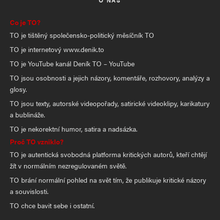
Co je TO?
TO je tištěný společensko-politický měsíčník TO
TO je internetový www.denik.to
TO je YouTube kanál Deník TO – YouTube
TO jsou osobnosti a jejich názory, komentáře, rozhovory, analýzy a
glosy.
TO jsou texty, autorské videopořady, satirické videoklipy, karikatury
a bublináže.
TO je nekorektní humor, satira a nadsázka.
Proč TO vzniklo?
TO je autentická svobodná platforma kritických autorů, kteří chtějí
žít v normálním nezregulovaném světě.
TO brání normální pohled na svět tím, že publikuje kritické názory
a souvislosti.
TO chce bavit sebe i ostatní.