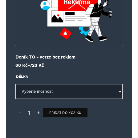
Deník TO – verze bez reklam
Rozpětí cen: 60 Kč až 720 Kč
60
Kč
–
720
Kč
DÉLKA
PŘIDAT DO KOŠÍKU
Deník TO – verze bez reklam množství
Alternative: