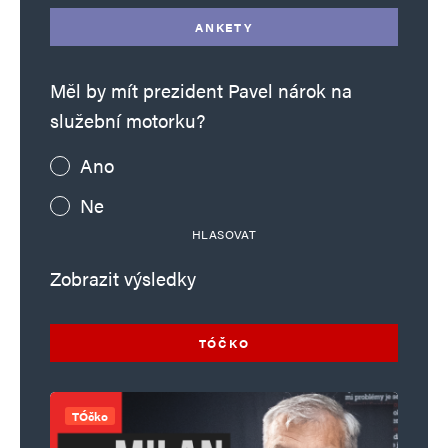
ANKETY
Měl by mít prezident Pavel nárok na
služební motorku?
Ano
Ne
HLASOVAT
Zobrazit výsledky
TÓČKO
TÓčko