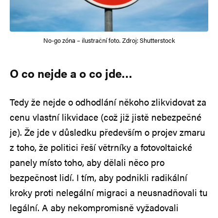
No-go zóna – ilustrační foto. Zdroj: Shutterstock
O co nejde a o co jde…
Tedy že nejde o odhodlání někoho zlikvidovat za
cenu vlastní likvidace (což již jistě nebezpečné
je). Že jde v důsledku především o projev zmaru
z toho, že politici řeší větrníky a fotovoltaické
panely místo toho, aby dělali něco pro
bezpečnost lidí. I tím, aby podnikli radikální
kroky proti nelegální migraci a neusnadňovali tu
legální. A aby nekompromisně vyžadovali