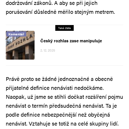
dodržování zákonů. A aby se při jejich
porušování důsledně měřilo stejným metrem.
Také čtěte
Komentář
Český rozhlas zase manipuluje
2. 12. 2025
Právě proto se žádné jednoznačné a obecně
přijatelné definice nenávisti nedočkáme.
Naopak, už jsme se stihli dočkat rozšíření pojmu
nenávist o termín předsudečná nenávist. Ta je
podle definice nebezpečnější než obyčejná
nenávist. Vztahuje se totiž na celé skupiny lidí.