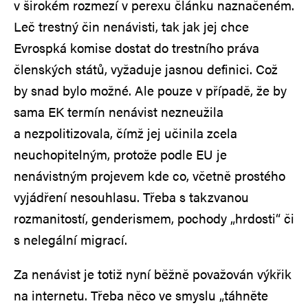
v širokém rozmezí v perexu článku naznačeném.
Leč trestný čin nenávisti, tak jak jej chce
Evrospká komise dostat do trestního práva
členských států, vyžaduje jasnou definici. Což
by snad bylo možné. Ale pouze v případě, že by
sama EK termín nenávist nezneužila
a nezpolitizovala, čímž jej učinila zcela
neuchopitelným, protože podle EU je
nenávistným projevem kde co, včetně prostého
vyjádření nesouhlasu. Třeba s takzvanou
rozmanitostí, genderismem, pochody „hrdosti“ či
s nelegální migrací.
Za nenávist je totiž nyní běžně považován výkřik
na internetu. Třeba něco ve smyslu „táhněte