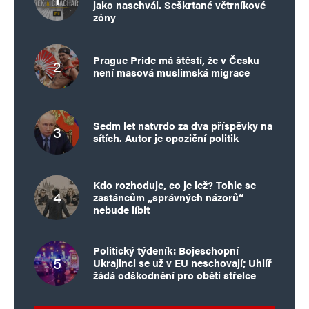
jako naschvál. Seškrtané větrníkové
zóny
Prague Pride má štěstí, že v Česku
není masová muslimská migrace
Sedm let natvrdo za dva příspěvky na
sítích. Autor je opoziční politik
Kdo rozhoduje, co je lež? Tohle se
zastáncům „správných názorů“
nebude líbit
Politický týdeník: Bojeschopní
Ukrajinci se už v EU neschovají; Uhlíř
žádá odškodnění pro oběti střelce