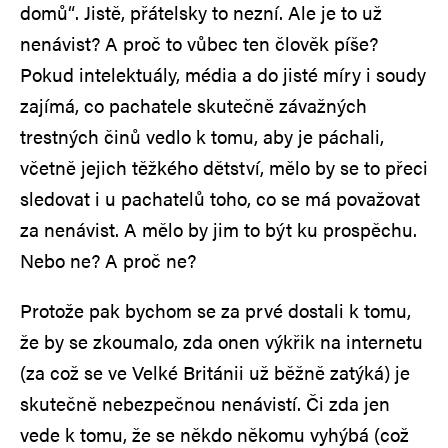
domů“. Jistě, přátelsky to nezní. Ale je to už
nenávist? A proč to vůbec ten člověk píše?
Pokud intelektuály, média a do jisté míry i soudy
zajímá, co pachatele skutečně závažných
trestných činů vedlo k tomu, aby je páchali,
včetně jejich těžkého dětství, mělo by se to přeci
sledovat i u pachatelů toho, co se má považovat
za nenávist. A mělo by jim to být ku prospěchu.
Nebo ne? A proč ne?
Protože pak bychom se za prvé dostali k tomu,
že by se zkoumalo, zda onen výkřik na internetu
(za což se ve Velké Británii už běžně zatýká) je
skutečně nebezpečnou nenávistí. Či zda jen
vede k tomu, že se někdo někomu vyhýbá (což