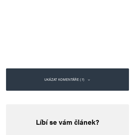
UKÁZAT KOMENTÁŘE (7)
Zdeněk Houdek
Odpovědět
7. 7. 2026 (10:14)
Líbí se vám článek?
O tom, co je nenávist, rozhodují přece naše